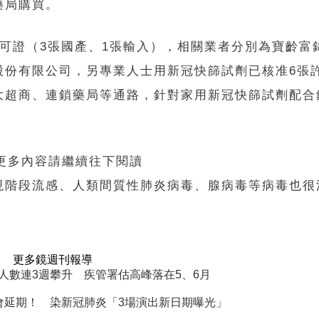
藥局購買。
可證（3張國產、1張輸入），相關業者分別為寶齡富
股份有限公司，另專業人士用新冠快篩試劑已核准6張
大超商、連鎖藥局等通路，針對家用新冠快篩試劑配合
 更多內容請繼續往下閱讀
現階段流感、人類間質性肺炎病毒、腺病毒等病毒也很
更多鏡週刊報導
人數連3週攀升 疾管署估高峰落在5、6月
會延期！ 染新冠肺炎「3場演出新日期曝光」