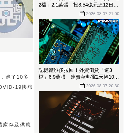
2檔」2.1萬張 投8.54億元連12日進
場三商壽
2026.08.07 21:00
記憶體漲多拉回！外資倒貨「這3
檔」6.9萬張 連賣華邦電2天捲102
，跑了10多
億元
2026.08.07 20:30
ID-19快篩
體庫存及供應