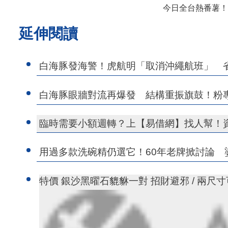
今日全台熱番薯！
延伸閱讀
白海豚發海警！虎航明「取消沖繩航班」 
白海豚眼牆對流再爆發 結構重振旗鼓！粉專
臨時需要小額週轉？上【易借網】找人幫！
用過多款洗碗精仍選它！60年老牌掀討論 
特價 銀沙黑曜石貔貅一對 招財避邪 / 兩尺