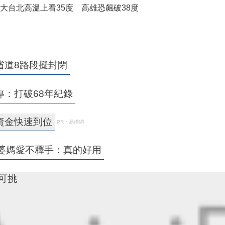
大台北高溫上看35度 高雄恐飆破38度
省道8路段擬封閉
：打破68年紀錄
資金快速到位
PR・易借網
婆媽愛不釋手：真的好用
寸可挑