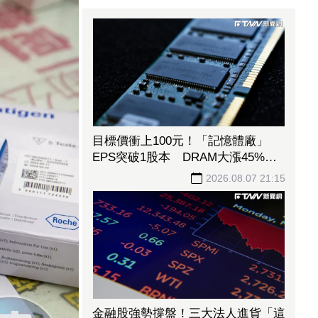
目標價衝上100元！「記憶體廠」
EPS突破1股本 DRAM大漲45%＋
合作美光獲利迎轉機
2026.08.07 21:15
金融股強勢撐盤！三大法人進貨「這