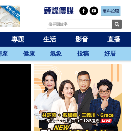
專題
生活
影音
直播
房產
健康
氣象
投稿
好厝