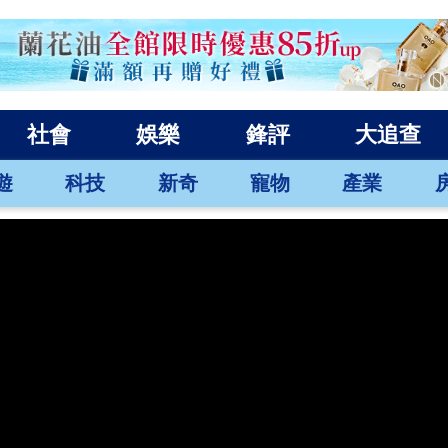
社會
娛樂
鋒評
大追查
遊
科技
新奇
寵物
產業