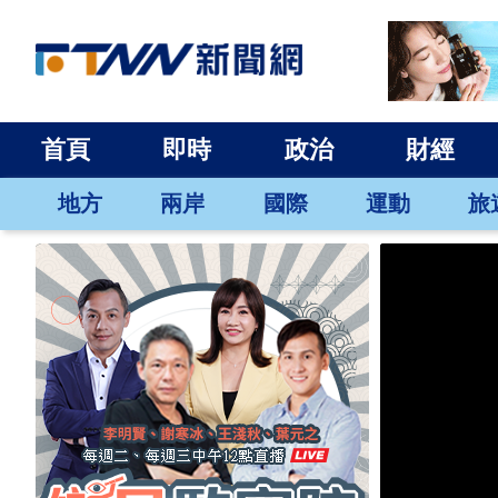
首頁
即時
政治
財經
地方
兩岸
國際
運動
旅