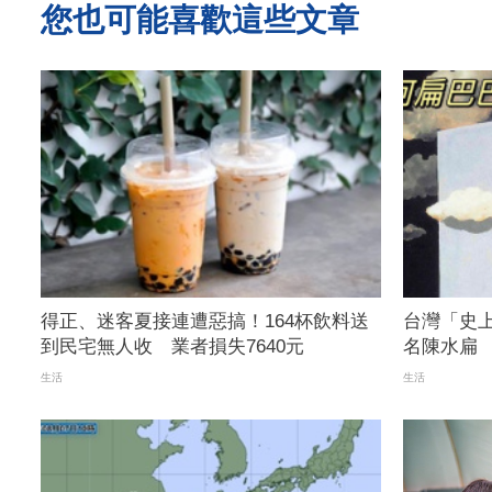
您也可能喜歡這些文章
得正、迷客夏接連遭惡搞！164杯飲料送
台灣「史
到民宅無人收 業者損失7640元
名陳水扁
聽全程 | 
生活
生活