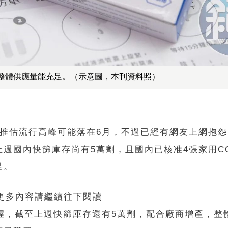
整體供應量能充足。（示意圖，本刊資料照）
推估流行高峰可能落在6月，不過已經有網友上網抱怨
國內快篩庫存尚有5萬劑，且國內已核准4張家用COV
足。
 更多內容請繼續往下閱讀
握，截至上週快篩庫存還有5萬劑，配合廠商增產，整