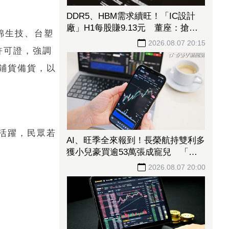
DDR5、HBM需求續旺！「IC設計
廠」H1每股賺9.13元 董座：搶晶
錦生技、台塑
圓產能比毛利率更重要
2026.08.07 20:15
許可證，強調
鋪貨備貨，以
活躍，民眾若
AI、旺季全來報到！長榮航持雙利多
獲小兒豪買逾53萬張成寵兒 「這
檔」前7月營收狂超去年全年也獲青
2026.08.07 20:00
睞