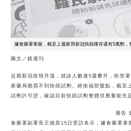
據食藥署掌握，截至上週家用新冠快篩庫存還有5萬劑，
圖文／鏡週刊
近期新冠疫情升溫，就診人數連5週攀升，疾管署
家藥局都買不到快篩試劑。經衛福部盤點，截至上週
試劑許可證，確認目前快篩試劑整體供應量能充
廣告
食藥署副署長王德原15日受訪表示，據食藥署掌