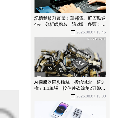
記憶體族群震盪！華邦電、旺宏跌逾
4% 分析師點名「這2檔」多頭：布
局看技術面
2026.08.07 19:45
AI伺服器同步臉綠！投信減倉「這3
檔」1.1萬張 投信連砍緯創2刀帶走
18.96億元
2026.08.07 19:30