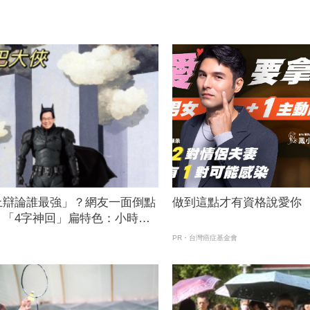
上辯論誰最強」？網友一面倒點
做到這點才有資格說愛你
 「4字神回」扁特色：小時候
FTNN 新聞網
PR・台灣癌症基金會