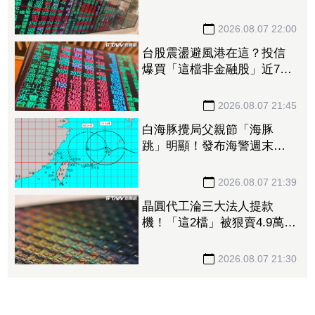
股王 金管會要求集保、證
交所了解
2026.08.07 22:00
台股震盪避風港在這？投信
爆買「這檔非金融股」近7千
張居冠 第一金連17買同步
上榜
2026.08.07 21:45
白海豚攪局父親節「海豚
跳」明顯！發布海警週末影
響最劇 專家：外圍雨帶今
晚進入陸地
2026.08.07 21:39
晶圓代工淪三大法人提款
機！「這2檔」被狠賣4.9萬
張 聯電中刀失血38.2億元跌
4.53%
2026.08.07 21:30