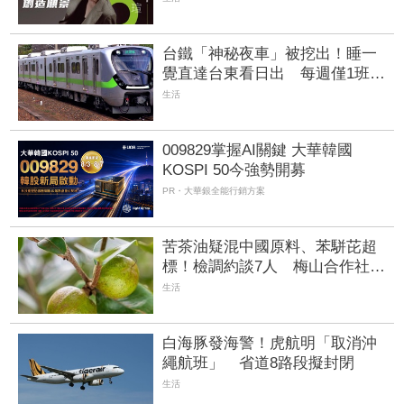
台鐵「神秘夜車」被挖出！睡一
覺直達台東看日出 每週僅1班錯
過等下週
生活
009829掌握AI關鍵 大華韓國
KOSPI 50今強勢開募
PR・大華銀全能行銷方案
苦茶油疑混中國原料、苯駢芘超
標！檢調約談7人 梅山合作社發
6點聲明
生活
白海豚發海警！虎航明「取消沖
繩航班」 省道8路段擬封閉
生活