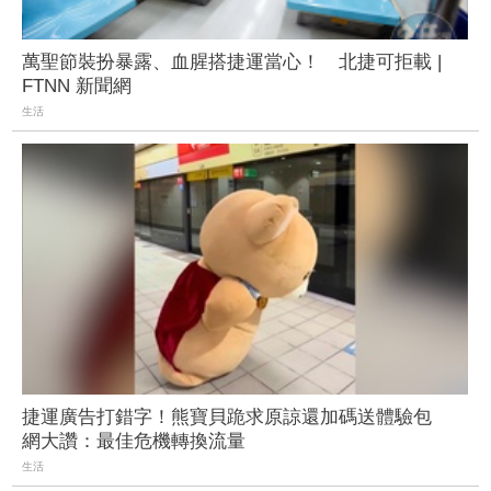
萬聖節裝扮暴露、血腥搭捷運當心！ 北捷可拒載 |
FTNN 新聞網
生活
捷運廣告打錯字！熊寶貝跪求原諒還加碼送體驗包
網大讚：最佳危機轉換流量
生活