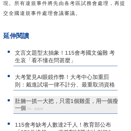
現。所有違規事件將先由各考區試務會處理，再提
交全國違規事件處理會議審議。
延伸閱讀
文言文題型太抽象！115會考國文偏難 考
生哀「看不懂在問甚麼」
大考驚見AI眼鏡作弊！大考中心加重罰
則：戴進試場一律不計分、最重取消資格
肚腩一抓一大把，只需1個雞蛋，用一個瘦
一個
PR・新素簡
115會考缺考人數達2千人！教育部公布