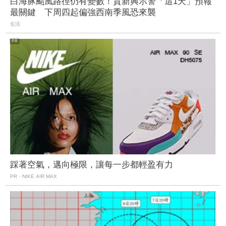
白海豚颱風路徑仍有變數！賈新興示警「這1天」預報
最關鍵 下周四起偏強西南季風恐來襲
生活
踩著空氣，邁向極限，讓每一步都輕盈有力
PR・NIKE AIR MAX