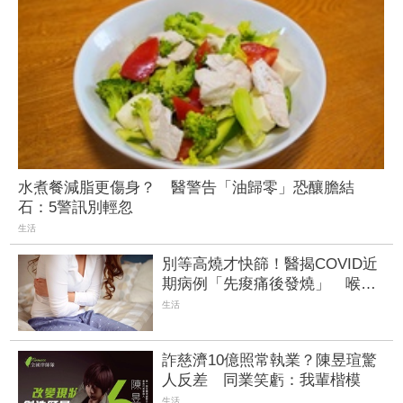
水煮餐減脂更傷身？ 醫警告「油歸零」恐釀膽結
石：5警訊別輕忽
生活
別等高燒才快篩！醫揭COVID近
期病例「先痠痛後發燒」 喉嚨
痛如刀割
生活
詐慈濟10億照常執業？陳昱瑄驚
人反差 同業笑虧：我輩楷模
生活