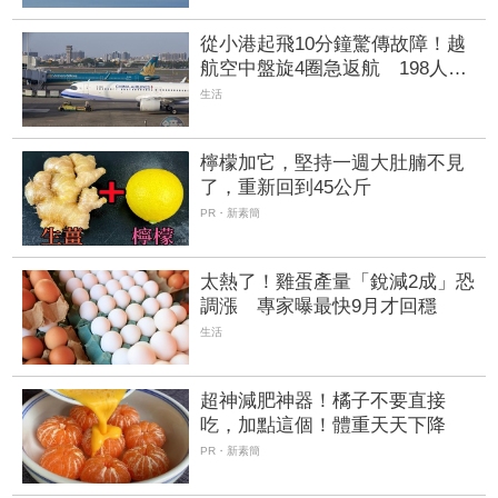
從小港起飛10分鐘驚傳故障！越
航空中盤旋4圈急返航 198人候
機室苦等
生活
檸檬加它，堅持一週大肚腩不見
了，重新回到45公斤
PR・新素簡
太熱了！雞蛋產量「銳減2成」恐
調漲 專家曝最快9月才回穩
生活
超神減肥神器！橘子不要直接
吃，加點這個！體重天天下降
PR・新素簡