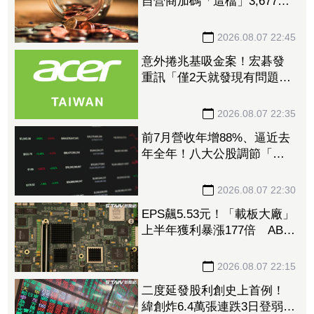
自營商加碼「這檔」3,677萬
元逾1.4千張 加速高值化轉
型
2026.08.07 22:45
意外捲兆基吸金案！宏碁發
重訊「僅2天就發現有問題」
辭董座退出經營：內部存在
管理缺失
2026.08.07 22:35
前7月營收年增88%、逼近去
年全年！八大公股調節「這
檔」13.69億元逾7.4千張
2026.08.07 22:30
EPS飆5.53元！「載板大廠」
上半年獲利暴漲177倍 ABF
漲50%、BT漲70%毛利衝高
2026.08.07 22:15
二度延發股利創史上首例！
緯創炸6.4萬張連跌3日登弱勢