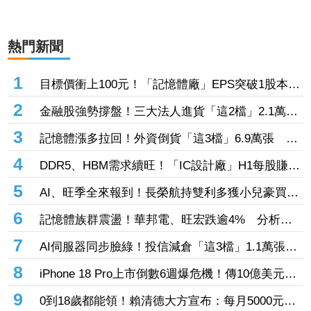
熱門新聞
1
目標價衝上100元！「記憶體廠」EPS突破1股本
DRAM大漲45%＋合作美光獲利迎轉機
2
金融股強勢撐盤！三大法人進貨「這2檔」2.1萬
張 投8.54億元連12日進場三商壽
3
記憶體漲多拉回！外資倒貨「這3檔」6.9萬張 連
賣華邦電2天捲102億元
4
DDR5、HBM需求續旺！「IC設計廠」H1每股賺
9.13元 董座：搶晶圓產能比毛利率更重要
5
AI、旺季全來報到！長榮航持雙利多獲小兒豪買逾
53萬張成寵兒 「這檔」前7月營收狂超去年全年
6
記憶體族群震盪！華邦電、旺宏跌逾4% 分析師
也獲青睞
點名「這2檔」多頭：布局看技術面
7
AI伺服器同步臉綠！投信減倉「這3檔」1.1萬張
投信連砍緯創2刀帶走18.96億元
8
iPhone 18 Pro上市倒數6週爆危機！傳10億美元晶
片卡封裝「躺在廠房」 恐面臨庫存不足
9
0到18歲都能領！賴清德大方宣布：每月5000元成