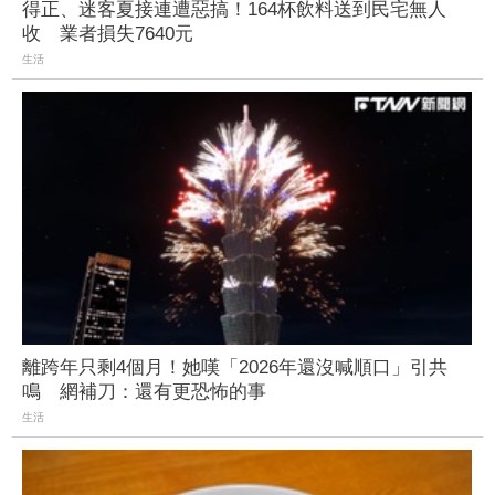
得正、迷客夏接連遭惡搞！164杯飲料送到民宅無人
收 業者損失7640元
生活
離跨年只剩4個月！她嘆「2026年還沒喊順口」引共
鳴 網補刀：還有更恐怖的事
生活