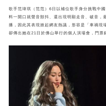
歌手范瑋琪（范范）6日以補位歌手身分挑戰中國
料一開口就聲音顫抖、還出現明顯走音、破音，
播，因此其表現掀起網友熱議，形容是「車禍現
卻傳出她在21日於佛山舉行的個人演場會，門票