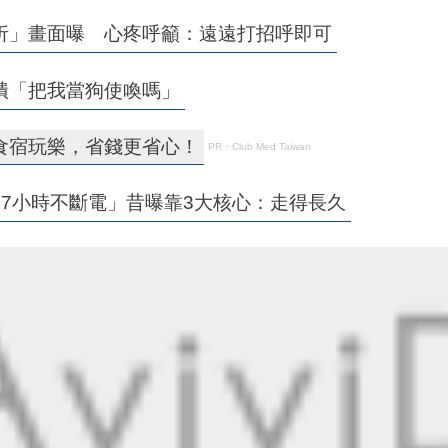
折」畫面曝 心疼呼籲：遠遠打招呼即可
潰「把我當狗使喚嗎」
食宿玩樂，省錢更省心！
PR・Club Med Taiwan
7小時不斷電」昔曝靠3大核心：走得長久