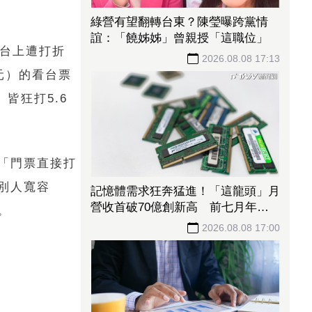
綠營有望翻轉台東？陳瑩曝跨黨情
誼：「饒姊姊」曾親授「這職位」
平台上遭打折
2026.08.08 17:13
7元）的看台票
）皆狂打5.6
「門票直接打
別人寬容
記憶體需求狂奔猛進！「這龍頭」月
營收首破70億創新高 前七月年增
。
飆破137%
2026.08.08 17:00