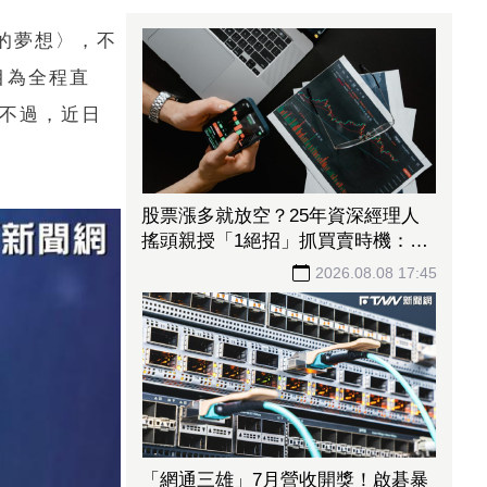
的夢想〉，不
目為全程直
，不過，近日
股票漲多就放空？25年資深經理人
搖頭親授「1絕招」抓買賣時機：看
誰占上風
2026.08.08 17:45
「網通三雄」7月營收開獎！啟碁暴