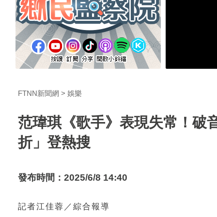
FTNN新聞網
娛樂
范瑋琪《歌手》表現失常！破音
折」登熱搜
發布時間：2025/6/8 14:40
記者江佳蓉／綜合報導