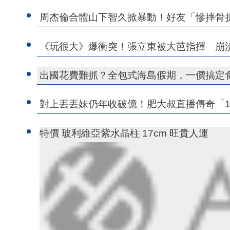
周杰倫合體山下智久掀暴動！好友「慘摔骨
《玩很大》爆衝突！張立東被大芭指揮 崩
出國花費難抓？全包式海島假期，一價搞定
對上丟丟妹仍年收破億！肥大叔直播傳奇「1
特價 玻利維亞紫水晶柱 17cm 旺貴人運