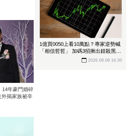
1億買0050上看10萬點？專家逆勢喊
「相信哲哲」 加碼3招揪出錯殺黑馬
股
2026.08.08 16:30
！14年豪門婚碎
意外揭家族祕辛