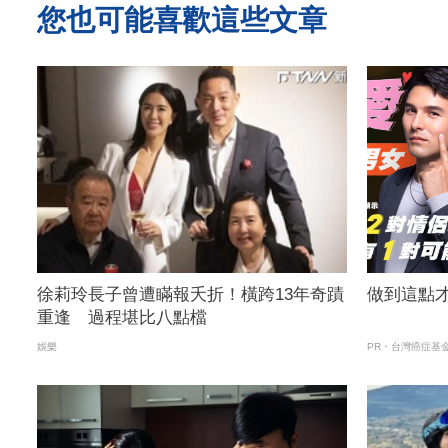
您也可能喜歡這些文章
徐莉玲長子曾遭瞞報夭折！橫跨13年奇蹟
做到這點
重逢 過程堪比八點檔
娛樂
PR・台灣癌症基