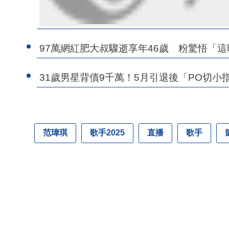
97萬網紅肥大叔驟逝享年46歲 粉驚悟「
31歲男星背債9千萬！5月引退後「PO切
范瑋琪
歌手2025
直播
歌手