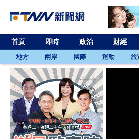
首頁
即時
政治
財經
地方
兩岸
國際
運動
旅