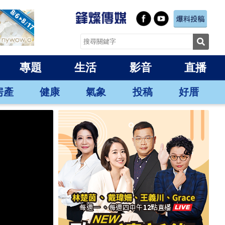
專題
生活
影音
直播
房產
健康
氣象
投稿
好厝