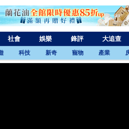
社會
娛樂
鋒評
大追查
遊
科技
新奇
寵物
產業