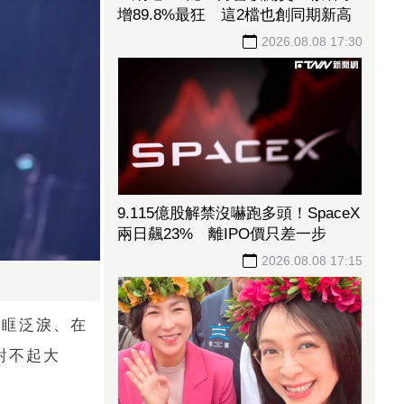
增89.8%最狂 這2檔也創同期新高
2026.08.08 17:30
9.115億股解禁沒嚇跑多頭！SpaceX
兩日飆23% 離IPO價只差一步
2026.08.08 17:15
眼眶泛淚、在
對不起大