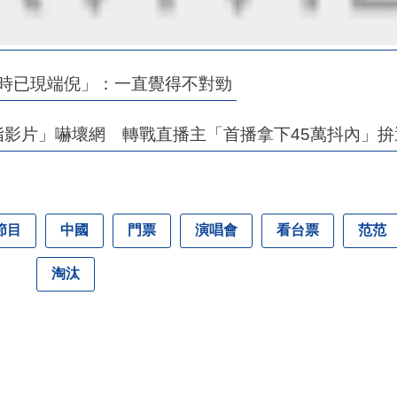
這時已現端倪」：一直覺得不對勁
小指影片」嚇壞網 轉戰直播主「首播拿下45萬抖內」拚
節目
中國
門票
演唱會
看台票
范范
淘汰