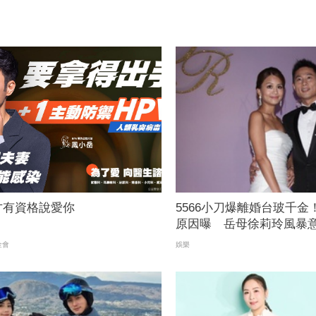
才有資格說愛你
5566小刀爆離婚台玻千金
原因曝 岳母徐莉玲風暴
金會
娛樂