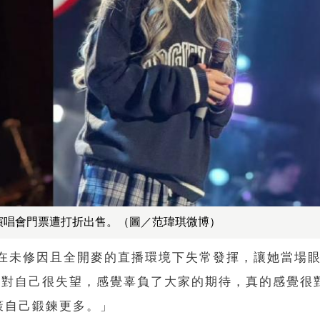
出演唱會門票遭打折出售。（圖／范瑋琪微博）
，在未修因且全開麥的直播環境下失常發揮，讓她當場
「對自己很失望，感覺辜負了大家的期待，真的感覺很
策自己鍛鍊更多。」