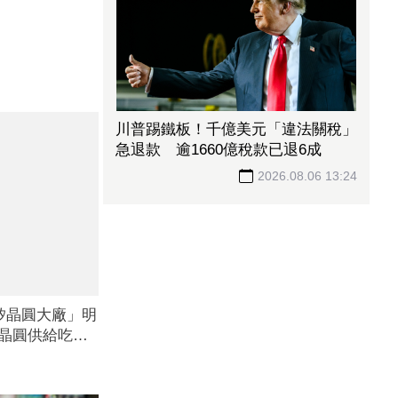
川普踢鐵板！千億美元「違法關稅」
急退款 逾1660億稅款已退6成
2026.08.06 13:24
「矽晶圓大廠」明
吋晶圓供給吃緊