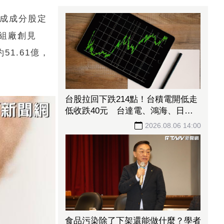
完成成分股定
模組廠創見
51.61億，
台股拉回下跌214點！台積電開低走
低收跌40元 台達電、鴻海、日月
光挺身撐盤
2026.08.06 14:00
食品污染除了下架還能做什麼？學者