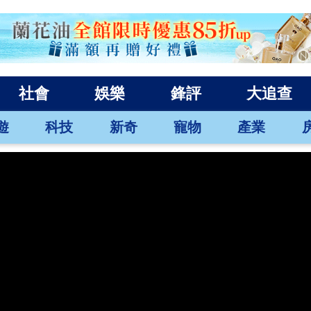
社會
娛樂
鋒評
大追查
遊
科技
新奇
寵物
產業