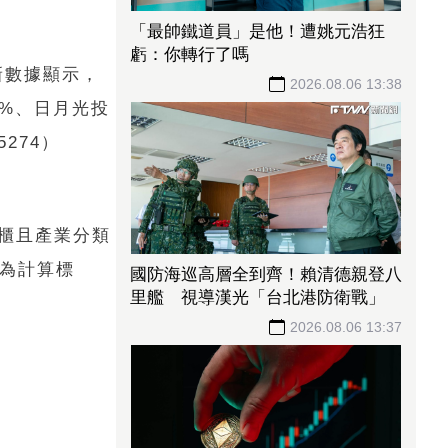
「最帥鐵道員」是他！遭姚元浩狂
虧：你轉行了嗎
新數據顯示，
2026.08.06 13:38
86%、日月光投
5274）
上櫃且產業分類
作為計算標
國防海巡高層全到齊！賴清德親登八
里艦 視導漢光「台北港防衛戰」
2026.08.06 13:37