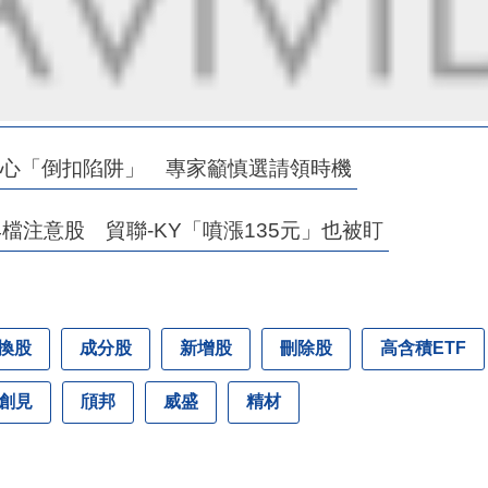
.當心「倒扣陷阱」 專家籲慎選請領時機
4檔注意股 貿聯-KY「噴漲135元」也被盯
換股
成分股
新增股
刪除股
高含積ETF
創見
頎邦
威盛
精材