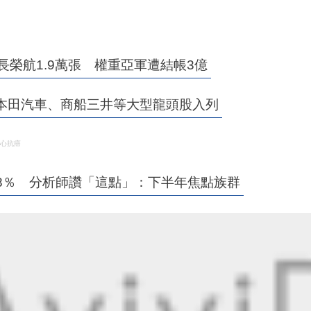
手長榮航1.9萬張 權重亞軍遭結帳3億
 本田汽車、商船三井等大型龍頭股入列
安心抗癌
8％ 分析師讚「這點」：下半年焦點族群