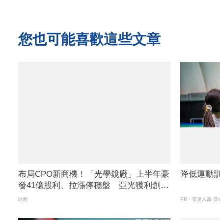
您也可能喜歡這些文章
布局CPO新商機！「光學鏡廠」上半年豪
降低運動
發41億股利、拉漲停穩盤 亞光獲利創高
卻爆冷下跌
財經
PR・安達人壽 安