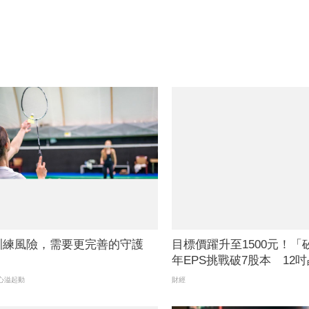
訓練風險，需要更完善的守護
目標價躍升至1500元！
年EPS挑戰破7股本 12
有望受惠
心溢起動
財經