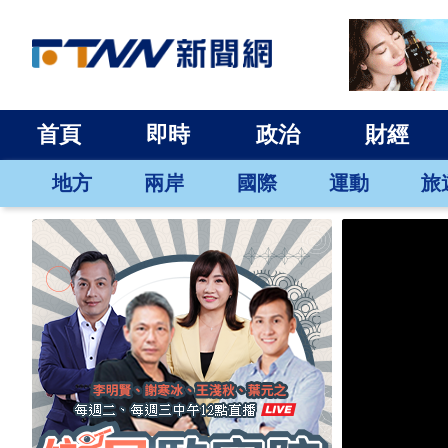
首頁
即時
政治
財經
地方
兩岸
國際
運動
旅