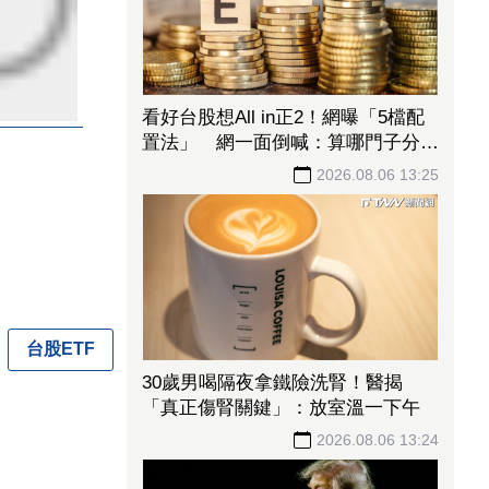
看好台股想All in正2！網曝「5檔配
置法」 網一面倒喊：算哪門子分散
風險
2026.08.06 13:25
台股ETF
30歲男喝隔夜拿鐵險洗腎！醫揭
「真正傷腎關鍵」：放室溫一下午
2026.08.06 13:24