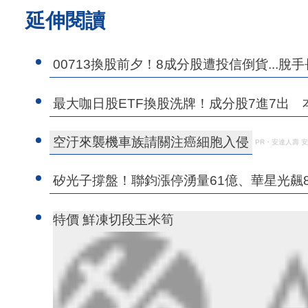
延伸閱讀
00713換股前夕！8成分股遭投信倒貨...脫
最大咖日股ETF換股洗牌！成分股7進7出
空汙來襲機車族請關注癌細胞入侵
PR・安達人壽 
矽光子撐盤！聯鈞漲停湧量61億、華星光飆
特價 鮮凍切段玉米筍