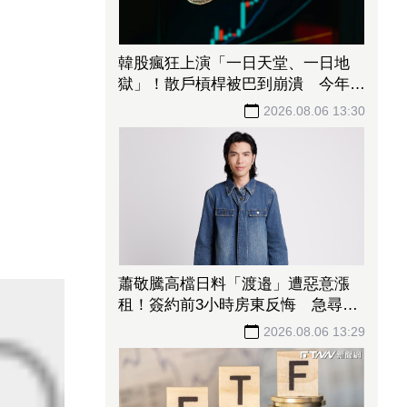
韓股瘋狂上演「一日天堂、一日地
獄」！散戶槓桿被巴到崩潰 今年熔
斷至少44次
2026.08.06 13:30
蕭敬騰高檔日料「渡邉」遭惡意漲
租！簽約前3小時房東反悔 急尋餐
廳新地點
2026.08.06 13:29