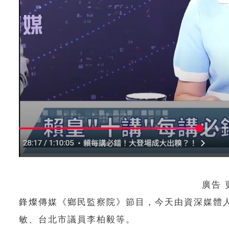
廣告
鋒燦傳媒《鄉民監察院》節目，今天由資深媒體
敏、台北市議員李柏毅等。