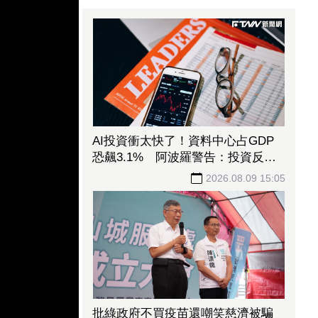
AI投資衝太快了！資料中心占GDP
恐飆3.1% 阿波羅警告：投資反轉
恐重演「次貸式衝擊」
2026.08.09 15:05
批綠政府不買疫苗還嘲笑慈濟被騙