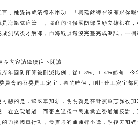
直言，她覺得賴清德不用功，「柯建銘總召沒有跟你報
就是海鯤號這筆」，協商的時候國防部長顧立雄都在，
完成測試後才解凍，而海鯤號還沒完整完成測試，一個
 更多內容請繼續往下閱讀
歷年國防預算被刪減比例，從1.3%、1.4%都有，今
防委員會的召委是王定宇，審的時候，刪掉連王定宇都
更可惡的是，幫國軍加薪，明明就是在野黨幫志願役加
成，在立院通過，而審查過程中民進黨立委通通反對，
利的力挺國軍行動，最實際的通通都不講，然後去加碼