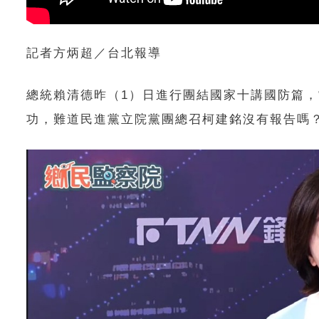
記者方炳超／台北報導
總統賴清德昨（1）日進行團結國家十講國防篇
功，難道民進黨立院黨團總召柯建銘沒有報告嗎