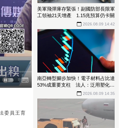
美軍飛彈庫存緊張！副國防部長限軍
工領袖21天增產 1.15兆預算仍卡關
2026.08.09 14:42
南亞轉型腳步加快！電子材料占比達
53%成重要支柱 法人：泛用塑化降
至5成以下
2026.08.09 14:35
法委員王育