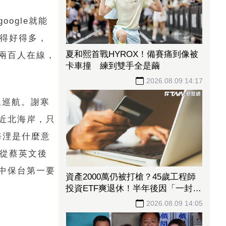
ogle就能
講得好得多，
夏和熙首戰HYROX！備賽痛到像被
兩百人在線，
卡車撞 練到雙手全是繭
2026.08.09 14:17
線巡航。謝寒
近北海岸，只
海浬是什麼意
，從蔡英文後
中保台第一要
資產2000萬仍被打槍？45歲工程師
投資ETF爽退休！半年後因「一封
信」重返職場
2026.08.09 14:05