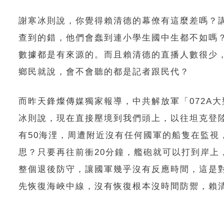
謝寒冰則說，你覺得賴清德的幕僚有這麼差嗎？講
查到的錯，他們會蠢到連小學生國中生都不如嗎？
數據都是有來源的。而且賴清德的直播人數很少
鄉民就說，會不會聽的都是記者跟民代？
而昨天鋒燦傳媒獨家報導，中共解放軍「072A
冰則說，現在直接壓境到我們頭上，以往坦克登
有50海浬，周遭附近沒有任何國軍的船隻在監視
思？只要再往前衝20分鐘，艦砲就可以打到岸
整個退後防守，讓國軍幾乎沒有反應時間，這是
先恢復海峽中線，沒有恢復根本沒時間防禦，賴