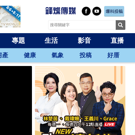
專題
生活
影音
直播
房產
健康
氣象
投稿
好厝