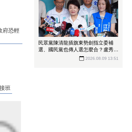
政府恐輕
民眾黨陳清龍插旗東勢劍指立委補
選、國民黨也傳人選怎麼合？盧秀
燕：共創未來、有商有量
2026.08.09 13:51
接班