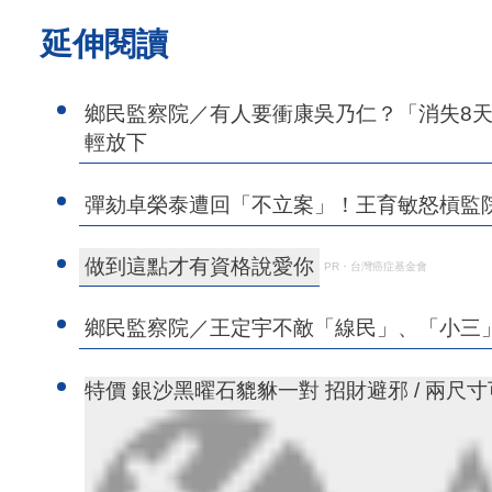
延伸閱讀
鄉民監察院／有人要衝康吳乃仁？「消失8
輕放下
彈劾卓榮泰遭回「不立案」！王育敏怒槓監
做到這點才有資格說愛你
PR・台灣癌症基金會
鄉民監察院／王定宇不敵「線民」、「小三
特價 銀沙黑曜石貔貅一對 招財避邪 / 兩尺