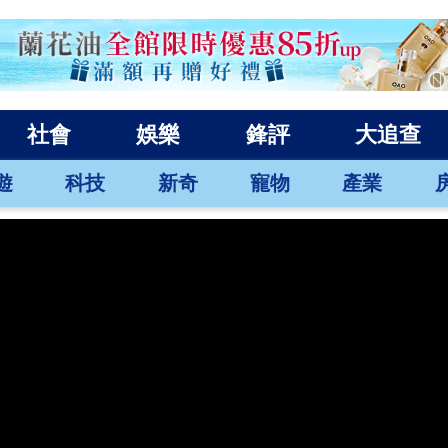
社會
娛樂
鋒評
大追查
遊
科技
新奇
寵物
產業