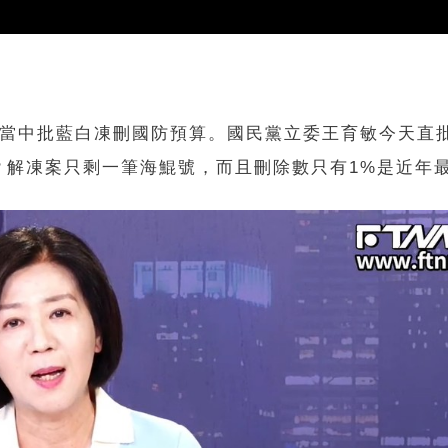
，當中批藍白凍刪國防預算。國民黨立委王育敏今天直
？解凍案只剩一筆海鯤號，而且刪除數只有1%是近年