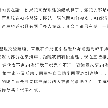
句實在話，如果犯高深艱難的錯就算了，賴犯的都是go
而且現在AI很發達，團結十講他問AI好幾次，AI都
，連主頻道都只有兩千多人在線，各台也都只有幾十一
大型坦克登陸艦」首度在台灣北部基隆外海逾越海峽中
陸艦大部分在東海岸，距離我們有段距離，現在直接接
，這代表不進24海浬我們都完全不理，對海軍來講24
上，根本來不及反應，國軍把自己防衛圈壓縮到這地步
對的嗎？這是說要抗中保台的人在做的事嗎？而且要抗
清德敢嗎？根本不敢。