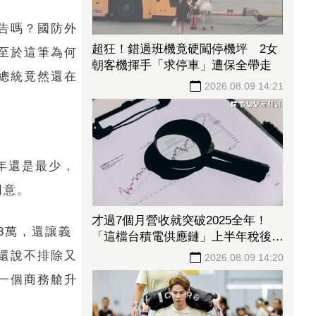
告嗎？國防外
超狂！錯過班機竟硬闖停機坪 2女
至於這筆為何
朝客機揮手「求停車」遭保全帶走
總統竟然還在
2026.08.09 14:21
年還是最少，
同意。
才過7個月營收就突破2025全年！
3萬，還讓義
「這檔台積電供應鏈」上半年稅後純
益年增209% 訂單能見度看到明年
還說不排除又
2026.08.09 14:20
一個商務艙升