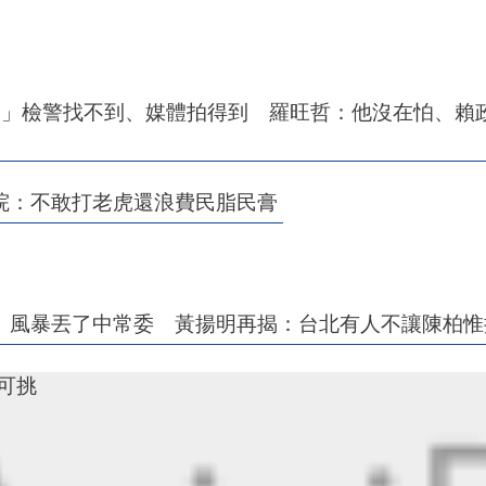
天」檢警找不到、媒體拍得到 羅旺哲：他沒在怕、賴
院：不敢打老虎還浪費民脂民膏
」風暴丟了中常委 黃揚明再揭：台北有人不讓陳柏惟
寸可挑