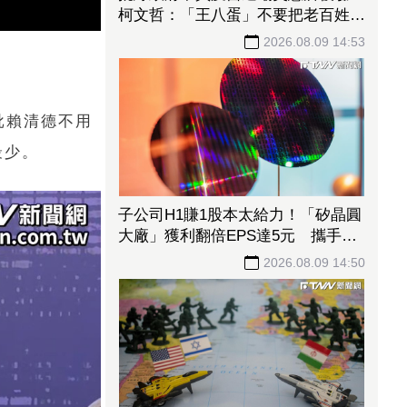
柯文哲：「王八蛋」不要把老百姓當
白癡
2026.08.09 14:53
批賴清德不用
最少。
子公司H1賺1股本太給力！「矽晶圓
大廠」獲利翻倍EPS達5元 攜手聯
合再生搶攻太陽能商機
2026.08.09 14:50