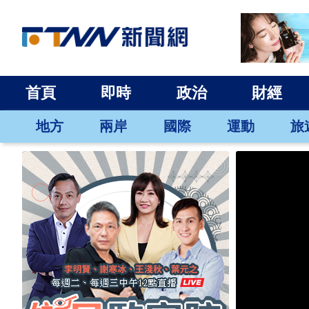
首頁
即時
政治
財經
地方
兩岸
國際
運動
旅