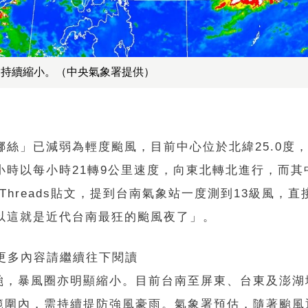
會持續縮小。（中央氣象署提供）
絲」已減弱為輕度颱風，目前中心位於北緯25.0度，東
小時以每小時21轉9公里速度，向東北轉北進行，而其
hreads貼文，提到台南氣象站一度測到13級風，直
以這就是近代台南最狂的颱風夜了」。
 更多內容請繼續往下閱讀
颱，暴風圈亦明顯縮小。目前台南至屏東、台東及澎湖
範圍內，需持續提防強風豪雨。氣象署預估，隨著颱風