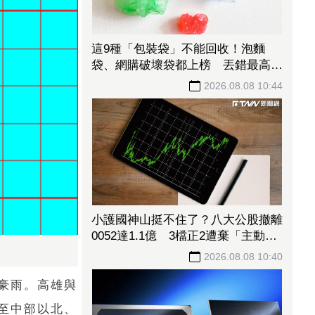
這9種「包裝袋」不能回收！泡麵
袋、網購破壞袋都上榜 丟錯最高罰
6000元
2026.08.08 10:44
小護國神山挺不住了？八大公股撤離
0052達1.1億 3檔正2遭棄「主動式
天公號」也中槍
2026.08.08 10:40
豪雨。高雄與
至中部以北、