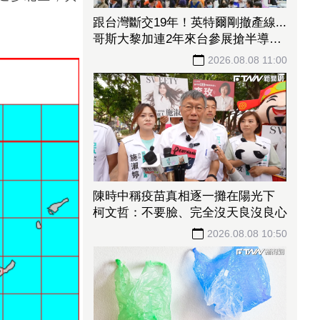
跟台灣斷交19年！英特爾剛撤產線...
哥斯大黎加連2年來台參展搶半導體
商機
2026.08.08 11:00
陳時中稱疫苗真相逐一攤在陽光下
柯文哲：不要臉、完全沒天良沒良心
2026.08.08 10:50