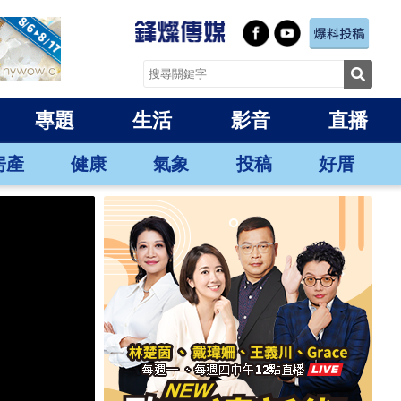
專題
生活
影音
直播
房產
健康
氣象
投稿
好厝