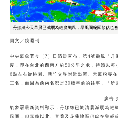
丹娜絲今天早晨已減弱為輕度颱風，暴風圈範圍預估也
圖文／鏡週刊
中央氣象署今（7）日清晨宣布，第4號颱風「丹娜
度，即在台北的西南方約50公里之處，持續以每
6點左右從桃園、新竹交界附近出海。天氣粉專在T
三名，而因為前兩名都是30幾年前的往事，「所
廣告
氣象署最新資料顯示，丹娜絲已於清晨減弱為輕
風圈，但嘉義以北、宜蘭及花蓮地區仍處在警戒