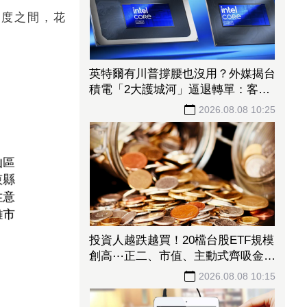
2度之間，花
英特爾有川普撐腰也沒用？外媒揭台
積電「2大護城河」逼退轉單：客戶
不敢得罪
2026.08.08 10:25
投資人越跌越買！20檔台股ETF規模
創高⋯正二、市值、主動式齊吸金
「這檔正2」今年績效飆105%
2026.08.08 10:15