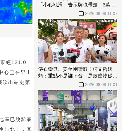
「小心地滑」告示牌也帶走 3萬人
笑翻
2026.08.08 11:07
經121.0
傳石崇良、姜至剛請辭！柯文哲緩
中心已在早上
頰：重點不是誰下台 是致癌物從哪
接吹出站史第
來、油流去哪
2026.08.08 11:01
地區已脫離暴
逐步北上，其