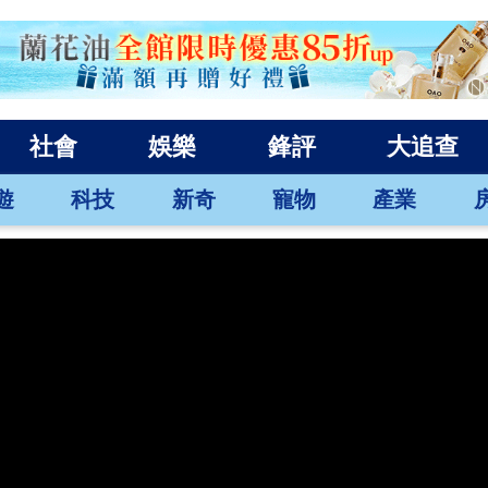
社會
娛樂
鋒評
大追查
遊
科技
新奇
寵物
產業