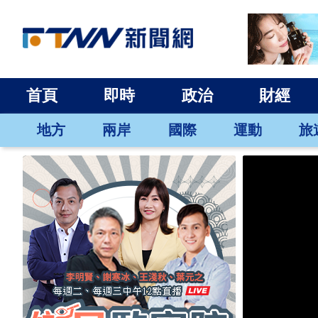
首頁
即時
政治
財經
地方
兩岸
國際
運動
旅