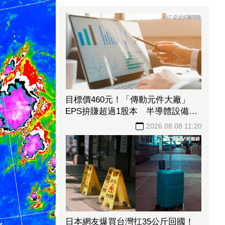
目標價460元！「傳動元件大廠」
EPS拚賺超過1股本 半導體設備需
求爆發、漲價有戲
2026.08.08 11:20
日本網友爆買台灣扛35公斤回國！