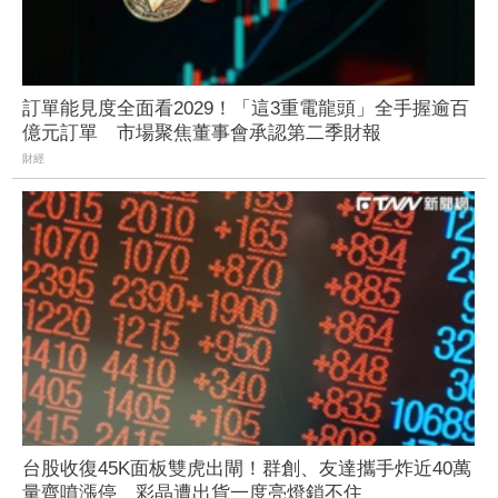
訂單能見度全面看2029！「這3重電龍頭」全手握逾百
億元訂單 市場聚焦董事會承認第二季財報
財經
台股收復45K面板雙虎出閘！群創、友達攜手炸近40萬
量齊噴漲停 彩晶遭出貨一度亮燈鎖不住