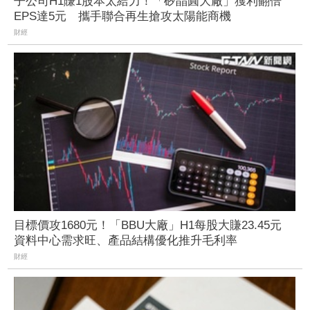
子公司H1賺1股本太給力！「矽晶圓大廠」獲利翻倍
EPS達5元 攜手聯合再生搶攻太陽能商機
財經
目標價攻1680元！「BBU大廠」H1每股大賺23.45元
資料中心需求旺、產品結構優化推升毛利率
財經