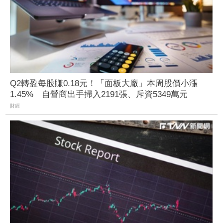
Q2轉盈每股賺0.18元！「面板大廠」本周股價小漲
1.45% 自營商出手掃入2191張、斥資5349萬元
財經