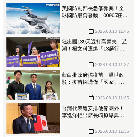
美國防副部長急催彈藥！全
球國防股齊發動 00965狂漲
2.29%寫上市新高
2026.08.10 11:45
狂出國139天還打高爾夫、遊
湖！楊文科遭爆「13趟行程
經費成謎」
2026.08.10 11:37
藍白批政府擋疫苗 温世政
駁：疫苗採購僅「國家」能
出具
2026.08.10 11:35
台灣代表遭安排使節團外！
李逸洋拒出席長崎原爆典
禮：矮化台灣 長崎市府回
應了
2026.08.10 11:35