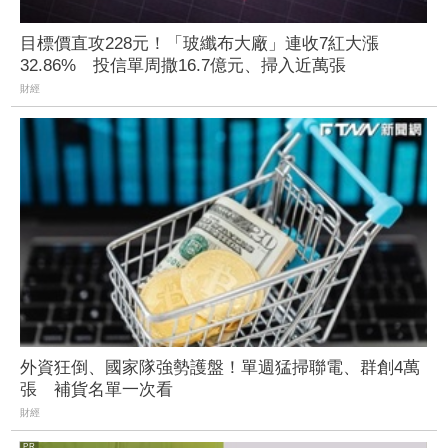
目標價直攻228元！「玻纖布大廠」連收7紅大漲
32.86% 投信單周撒16.7億元、掃入近萬張
財經
外資狂倒、國家隊強勢護盤！單週猛掃聯電、群創4萬
張 補貨名單一次看
財經