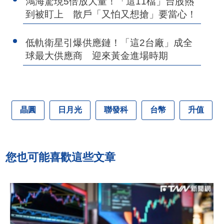
鴻海驚現5倍放大量！「這11檔」台股熱
到被盯上 散戶「又怕又想搶」要當心！
低軌衛星引爆供應鏈！「這2台廠」成全
球最大供應商 迎來黃金進場時期
晶圓
日月光
聯發科
台幣
升值
您也可能喜歡這些文章