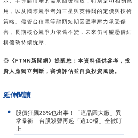
示、半導體市場的需求回暖程度，特別是AI相關應
用，以及國際競爭者如三星與英特爾的定價與技術
策略。儘管台積電等龍頭短期因匯率壓力承受傷
害，長期核心競爭力依舊不變，未來仍可望憑借結
構優勢持續抗壓。
◎《FTNN新聞網》提醒您：本資料僅供參考，投
資人應獨立判斷，審慎評估並自負投資風險。
延伸閱讀
股價狂飆26%也出事！「這晶圓大廠」異
常暴衝 台股殺聲再起「這10檔」全被盯
上