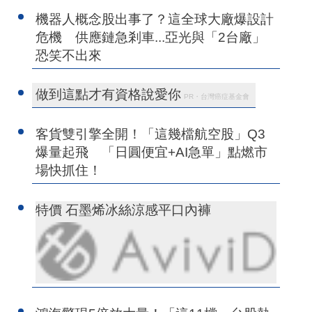
機器人概念股出事了？這全球大廠爆設計
危機 供應鏈急剎車...亞光與「2台廠」
恐笑不出來
做到這點才有資格說愛你
PR・台灣癌症基金會
客貨雙引擎全開！「這幾檔航空股」Q3
爆量起飛 「日圓便宜+AI急單」點燃市
場快抓住！
特價 石墨烯冰絲涼感平口內褲