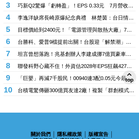
「合約2／3塗黑」：民進黨別再洗地
3
巧新Q2驚爆「虧轉盈」！EPS 0.33元 7月營收再
飆逾1成
4
李逸洋缺席長崎原爆紀念典禮 林楚茵：台日情誼
不該因單一事件分化
5
目標價給到2400元！「電源管理與散熱大廠」7月
營收揭牌前強勢亮燈 亞德客H1賺近3股本領漲
6
台勝科、愛普9檔提前出關！台股迎「解禁潮」關
禁閉新制今上路 禾伸堂、蔚華科攻漲停
7
坦言曾想落跑！兆基創辦人李建成挪7億買豪車精
品遭羈押 痛訴「我被設局」控學弟背叛
8
聯發科野心藏不住！外資估2028年EPS狂飆427
元 ASIC市占率衝20％、明年營收上看160億美元
9
「巨嬰」再減7千股民！00940連3配0.05元今最後
top
買進日 年化配息率4%「這天領息」
10
台積電驚傳砸300億買友達2廠！複製「群創模式」
搶攻先進封裝
關於我們
隱私權政策
版權宣告