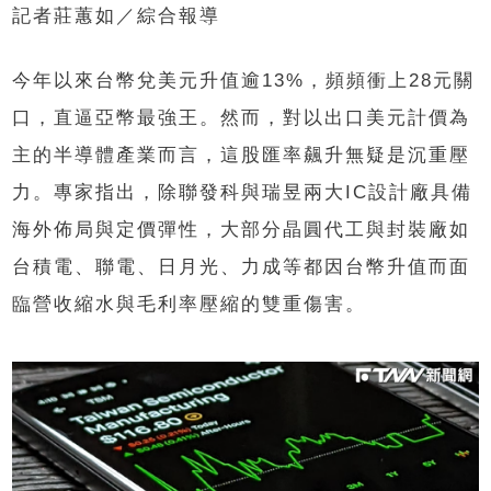
記者莊蕙如／綜合報導
今年以來台幣兌美元升值逾13%，頻頻衝上28元關
口，直逼亞幣最強王。然而，對以出口美元計價為
主的半導體產業而言，這股匯率飆升無疑是沉重壓
力。專家指出，除聯發科與瑞昱兩大IC設計廠具備
海外佈局與定價彈性，大部分晶圓代工與封裝廠如
台積電、聯電、日月光、力成等都因台幣升值而面
臨營收縮水與毛利率壓縮的雙重傷害。