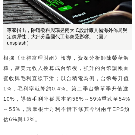
專家指出，除聯發科與瑞昱兩大IC設計廠具備海外佈局與
定價彈性，大部分晶圓代工都會受影響。（圖／
unsplash）
根據《旺得富理財網》報導，資深分析師陳榮華解
釋，當美元收入換算成台幣後，強升的台幣讓帳面
營收與毛利直線下滑；以台積電為例，台幣每升值
1%，毛利率就降約0.4%。第二季台幣單季升值逾
10%，導致毛利率從原本的58%～59%重跌至54%
～55%，讓摩根士丹利不惜下修其今明兩年EPS預
估6%與12%。