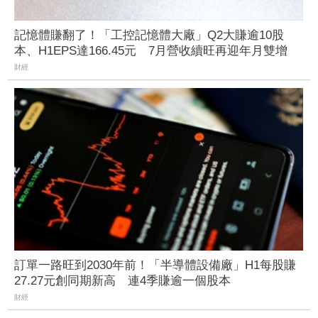
記憶體賺翻了！「工控記憶體大廠」Q2大賺逾10股
本、H1EPS達166.45元 7月營收續旺再迎年月雙增
財經
訂單一路旺到2030年前！「半導體設備廠」H1每股賺
27.27元創同期新高 連4季賺逾一個股本
財經