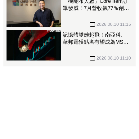
「機能布大廠」Core Item訂
單發威！7月營收飆77％創同
期次高 越南擴產可望下半
年放量
2026.08.10 11:15
記憶體雙雄起飛！南亞科、
華邦電獲點名有望成為MSCI
新成員 雙噴漲停成盤面吸
金王
2026.08.10 11:10