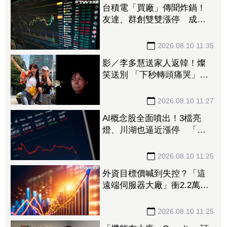
台積電「買廠」傳聞炸鍋！
友達、群創雙雙漲停 成交
量齊爆逾20萬張
2026.08.10 11:35
影／李多慧送家人返韓！燦
笑送別 「下秒轉頭痛哭」惹
心疼
2026.08.10 11:27
AI概念股全面噴出！3檔亮
燈、川湖也逼近漲停 「這
檔」液冷、資料中心題材發
燒
2026.08.10 11:25
外資目標價喊到失控？「這
遠端伺服器大廠」衝2.2萬、
川湖1.5萬 7檔高價股掀上修
潮
2026.08.10 11:25