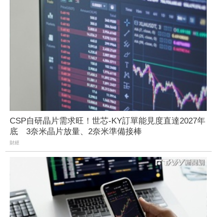
CSP自研晶片需求旺！世芯-KY訂單能見度直達2027年
底 3奈米晶片放量、2奈米準備接棒
財經