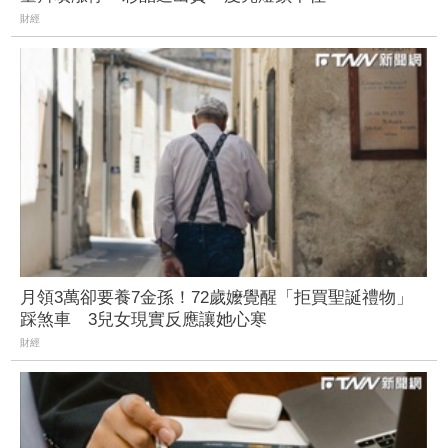
財經
月領3萬卻要養7金孫！72歲嬤覺醒「拒買聖誕禮物」
踩煞車 3兒女現實反應讓她心寒
財經