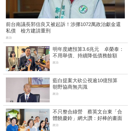
前台南議長郭信良又被起訴！涉挪1072萬政治獻金還
私債 檢方建請重刑
政治
明年度總預算3.6兆元 卓榮泰：
不用舉債、持續降低債務餘額
政治
藍白提案大砍公視逾10億預算
朝野協商無共識
政治
不只整合綠營 蔡英文台東「合
體饒慶鈴」網大讚：好棒的畫面
政治