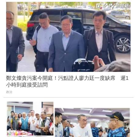
鄭文燦貪污案今開庭！污點證人廖力廷一度缺席 遲1
小時到庭接受詰問
政治