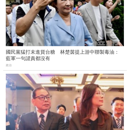
國民黨猛打未進貨台糖 林楚茵提上游中聯製毒油：
藍軍一句譴責都沒有
政治