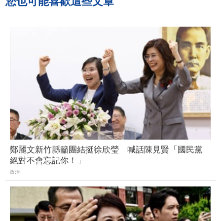
您也可能喜歡這些文章
鄭麗文新竹縣籲團結挺徐欣瑩 喊話陳見賢「國民黨
絕對不會忘記你！」
政治