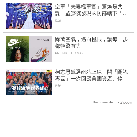
空軍「夫妻檔軍官」驚爆是共
諜 監察院發現國防部轄下「這
麼多漏洞」 | FTNN 新聞網
政治
踩著空氣，邁向極限，讓每一步
都輕盈有力
PR・NIKE AIR MAX
柯志恩競選網站上線 開「闢謠
專區」一次回應美國資產、停大
港開唱、擋高雄預算質疑
政治
Recommended by