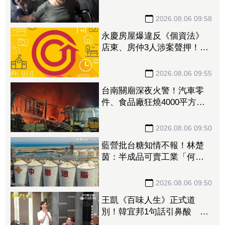
安植浴室激戰拍到滿身瘀青
2026.08.06 09:58
永慶房屋爆違反《個資法》
店東、房仲3人涉案聲押！法
院裁定全數交保 檢警查扣
電磁設備
2026.08.06 09:55
台南關廟深夜火警！汽車零
件、食品廠狂燒4000平方公
尺 無人員傷亡
2026.08.06 09:50
藍營批台糖知情不報！林楚
茵：半成品可賣工業「何必
通報？」
2026.08.06 09:50
王凱《百味人生》正式道
別！韓宜邦1句話引鼻酸 夏
宇禾讀信潰堤真情流露