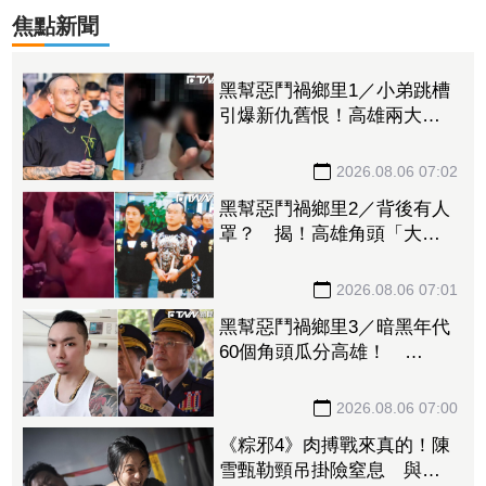
焦點新聞
黑幫惡鬥禍鄉里1／小弟跳槽
引爆新仇舊恨！高雄兩大角
頭開戰 警方全城戒備
2026.08.06 07:02
黑幫惡鬥禍鄉里2／背後有人
罩？ 揭！高雄角頭「大漢
達達」開趴招攬新血內幕
2026.08.06 07:01
黑幫惡鬥禍鄉里3／暗黑年代
60個角頭瓜分高雄！
「他」惹怒黑白兩道！刑事
局長南下逮人
2026.08.06 07:00
《粽邪4》肉搏戰來真的！陳
雪甄勒頸吊掛險窒息 與許