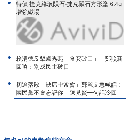
特價 捷克綠玻隕石-捷克隕石方形墜 6.4g
增強磁場
賴清德反擊盧秀燕「食安破口」 鄭照新
回嗆：別成民主破口
初選落敗「缺席中常會」鄭麗文急喊話：
國民黨不會忘記你 陳見賢一句話冷回