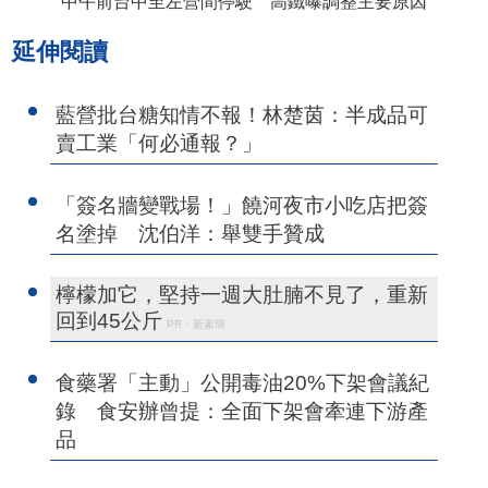
中午前台中至左營間停駛 高鐵曝調整主要原因
延伸閱讀
藍營批台糖知情不報！林楚茵：半成品可
賣工業「何必通報？」
「簽名牆變戰場！」饒河夜市小吃店把簽
名塗掉 沈伯洋：舉雙手贊成
檸檬加它，堅持一週大肚腩不見了，重新
回到45公斤
PR・新素簡
食藥署「主動」公開毒油20%下架會議紀
錄 食安辦曾提：全面下架會牽連下游產
品