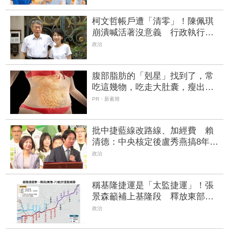
柯文哲帳戶遭「清零」！陳佩琪
崩潰喊活著沒意義 行政執行署
回應了
政治
腹部脂肪的「剋星」找到了，常
吃這幾物，吃走大肚囊，瘦出小
蠻腰
PR・新素簡
批中捷藍線改路線、加經費 賴
清德：中央核定後盧秀燕搞8年未
開工
政治
稱基隆捷運是「太監捷運」！張
景森籲補上基隆段 釋放東部台
鐵運能
政治