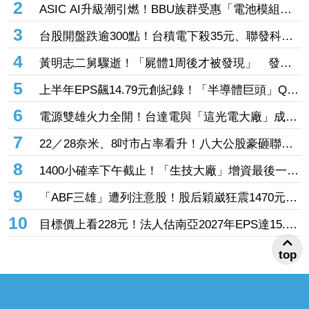
杰威爾音樂發聲開轟：譁眾取寵博取流量
2
ASIC AI升級潮引燃！BBU族群受惠「電池模組
廠」一度亮燈漲停 順達、加百裕噴半根
3
台股開盤跌逾300點！台積電下殺35元、聯發科由
紅翻黑 這「光通訊大廠」攜15檔速衝漲停
4
黃明志二舅驟逝！「屍體1周後才被發現」 發片
悼念：我以他為榮
5
上半年EPS飆14.79元創紀錄！「半導體巨頭」Q2
營收首破200億元 AI+HPC引爆零組件拉貨潮
6
電源雙雄火力全開！台達電與「這光電大廠」成資
金新寵、EPS衝上3.07元 營運續衝高
7
22／28奈米、8吋市占率看升！八大公股豪砸聯電
9.3億元加碼7千張
8
1400小確幸下午截止！「生技大廠」增資最後一
天 破260個名額搶起來
9
「ABF三雄」遭列注意股！股后穎崴狂震1470元被
盯、「氣動元件大廠」近2日價差過大 鴻勁、健
10
目標價上看228元！法人估南亞2027年EPS達15.72
策等26檔個股拉警報
top
元 連5日飆漲25%登強勢股王