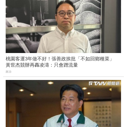
桃園客運3年做不好！張善政挨批「不如回鄉種菜」
黃世杰競辦再轟凌濤：只會蹭流量
政治