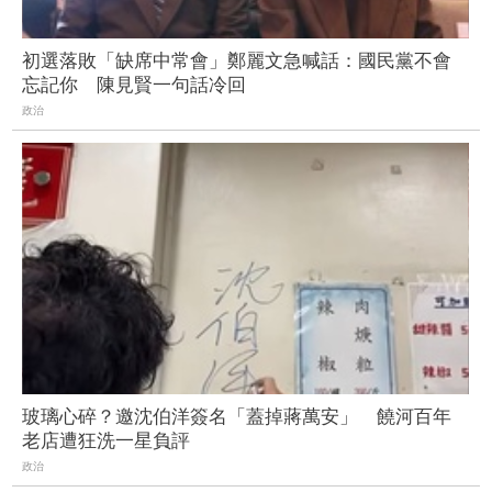
初選落敗「缺席中常會」鄭麗文急喊話：國民黨不會
忘記你 陳見賢一句話冷回
政治
玻璃心碎？邀沈伯洋簽名「蓋掉蔣萬安」 饒河百年
老店遭狂洗一星負評
政治