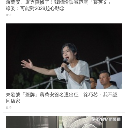
蔣萬安、盧秀燕慘了！韓國瑜誤喊范雲「蔡英文」
綠委：可能對2028起心動念
政治
東發號「蓋牌」蔣萬安簽名遭出征 徐巧芯：我不認
同店家
政治