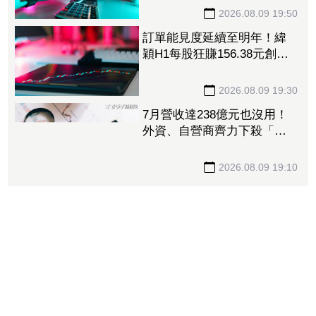
撤資15億
2026.08.09 19:50
訂單能見度延續至明年！緯
穎H1每股狂賺156.38元創同
期新高 砸逾300億元擴充AI
伺服器產能
2026.08.09 19:30
7月營收達238億元也沒用！
外資、自營商齊力下殺「這
晶圓代工廠」 三大法人狠
砍156億元
2026.08.09 19:10