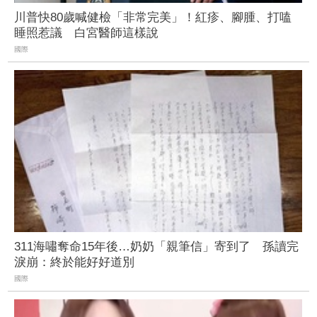
川普快80歲喊健檢「非常完美」！紅疹、腳腫、打嗑
睡照惹議 白宮醫師這樣說
國際
311海嘯奪命15年後…奶奶「親筆信」寄到了 孫讀完
淚崩：終於能好好道別
國際