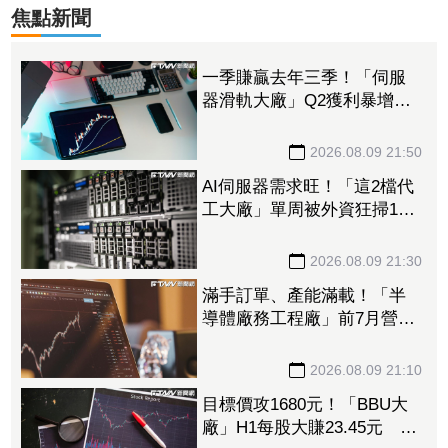
焦點新聞
一季賺贏去年三季！「伺服
器滑軌大廠」Q2獲利暴增
1053% 法人上修今年EPS
至228.8元
2026.08.09 21:50
AI伺服器需求旺！「這2檔代
工大廠」單周被外資狂掃14.5
萬張 鴻海法說前夕獲挹注
158億元
2026.08.09 21:30
滿手訂單、產能滿載！「半
導體廠務工程廠」前7月營收
創新高 量子電腦業務同步
開花
2026.08.09 21:10
目標價攻1680元！「BBU大
廠」H1每股大賺23.45元 資