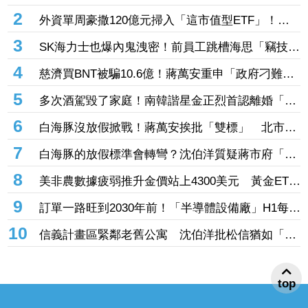
逾百億元訂單 市場聚焦董事會承認第二季財報
2
外資單周豪撒120億元掃入「這市值型ETF」！再
鎖定5檔主動式進貨、「這2檔」進貨逾10萬張
3
SK海力士也爆內鬼洩密！前員工跳槽海思「竊技術
機密附在履歷內」 判刑1年半
4
慈濟買BNT被騙10.6億！蔣萬安重申「政府刁難民
間」 沈伯洋開嗆：「說一個謊要用千萬個謊來
5
多次酒駕毀了家庭！南韓諧星金正烈首認離婚「分
圓」
居長達13年」 感謝台僑前妻仍照顧
6
白海豚沒放假掀戰！蔣萬安挨批「雙標」 北市府
急澄清：兩次條件根本不同
7
白海豚的放假標準會轉彎？沈伯洋質疑蔣市府「標
準不一」
8
美非農數據疲弱推升金價站上4300美元 黃金ETF
走強「這檔正2」一周漲近9%
9
訂單一路旺到2030年前！「半導體設備廠」H1每股
賺27.27元創同期新高 連4季賺逾一個股本
10
信義計畫區緊鄰老舊公寓 沈伯洋批松信猶如「兩
個世界」
top