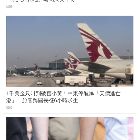
國際
1千美金只叫到破舊小黃！中東停航爆「天價逃亡
潮」 旅客跨國長征6小時求生
國際