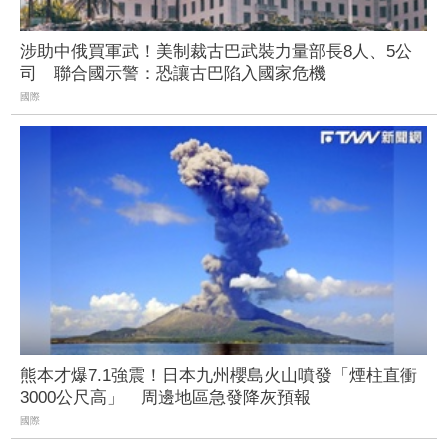
涉助中俄買軍武！美制裁古巴武裝力量部長8人、5公
司 聯合國示警：恐讓古巴陷入國家危機
國際
熊本才爆7.1強震！日本九州櫻島火山噴發「煙柱直衝
3000公尺高」 周邊地區急發降灰預報
國際