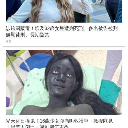
涉跨國販毒！埃及32歲女星遭判死刑 多名被告被判
無期徒刑、長期監禁
國際
光天化日撞鬼！16歲少女腹痛叫救護車 救援隊見
「黑美人倒地」嚇到哭笑不得