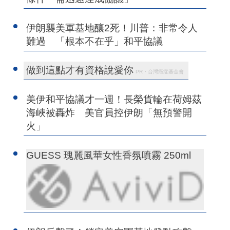
伊朗襲美軍基地釀2死！川普：非常令人
難過 「根本不在乎」和平協議
做到這點才有資格說愛你
PR・台灣癌症基金會
美伊和平協議才一週！長榮貨輪在荷姆茲
海峽被轟炸 美官員控伊朗「無預警開
火」
GUESS 瑰麗風華女性香氛噴霧 250ml