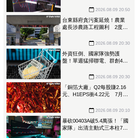
料中心需求旺、產品結構優
化推升毛利率
2026.08.09 20:50
台東縣府貪污案延燒！農業
處長涉農路工程圖利 2度交
保仍遭羈押禁見
2026.08.09 20:30
外資狂倒、國家隊強勢護
盤！單週猛掃聯電、群創4萬
張 補貨名單一次看
2026.08.09 20:30
「銅箔大廠」Q2每股賺2.16
元、H1EPS衝4.22元 7月營
收再報捷、迎年月雙增
2026.08.09 20:10
暴砍00403A破5.4萬張！「國
家隊」出清主動式三本柱7萬
張 重量級正2、0050全中刀