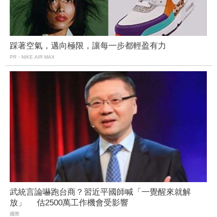
踩著空氣，邁向極限，讓每一步都輕盈有力
PR・NIKE AIR MAX
武統言論嚇跑台商？習近平國師喊「一覺醒來就解
放」 估2500萬工作機會受影響
國際