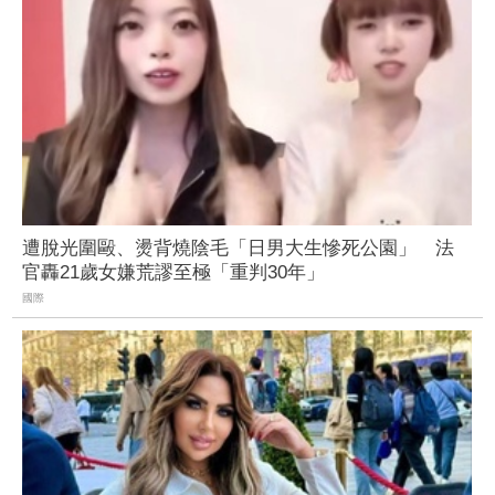
遭脫光圍毆、燙背燒陰毛「日男大生慘死公園」 法
官轟21歲女嫌荒謬至極「重判30年」
國際