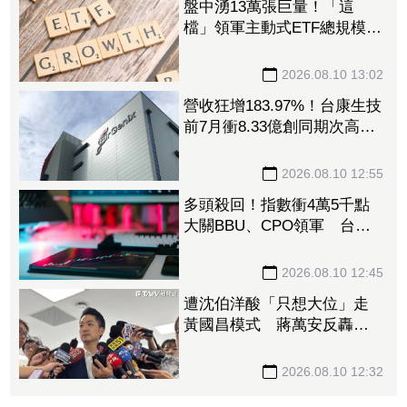
盤中湧13萬張巨量！「這
檔」領軍主動式ETF總規模飆
升 外資已撒22.8億掃進
00403A逾23萬張
2026.08.10 13:02
營收狂增183.97%！台康生技
前7月衝8.33億創同期次高
股價飆漲9%衝52.6元
2026.08.10 12:55
多頭殺回！指數衝4萬5千點
大關BBU、CPO領軍 台達
電、新盛力、聯亞、華星光
齊亮燈
2026.08.10 12:45
遭沈伯洋酸「只想大位」走
黃國昌模式 蔣萬安反轟
綠：執政10年就這模式
2026.08.10 12:32