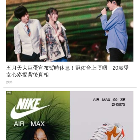
五月天大巨蛋宣布暫時休息！冠佑台上哽咽 20歲愛
女心疼揭背後真相
娛樂