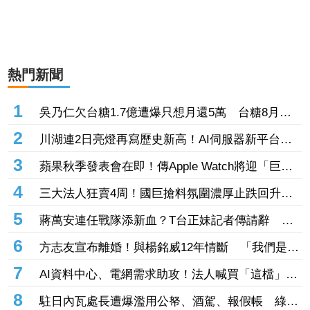
熱門新聞
1
吳乃仁欠台糖1.7億遭爆只想月還5萬 台糖8月下
旬協商若破局將再聲請管收
2
川湖連2日亮燈再寫歷史新高！AI伺服器新平台放
量 本土投顧喊買：目標價17500元
3
蘋果秋季發表會在即！傳Apple Watch將迎「巨大
變動」 10年方形螢幕恐走入歷史
4
三大法人狂賣4周！國巨搶料氛圍濃厚止跌回升
被動元件「這檔」提前解禁飆漲停高掛3千張買單
5
蔣萬安連任戰隊添新血？T台正妹記者傳請辭 北
市發言團隊將換血
6
方志友宣布離婚！與楊銘威12年情斷 「我們是永
遠的家人」
7
AI資料中心、電網需求助攻！法人喊買「這檔」目
標價升至50元 Q2每股賺2.04元創同期新高
8
駐日內瓦處長遭爆濫用公帑、酒駕、報假帳 綠黨