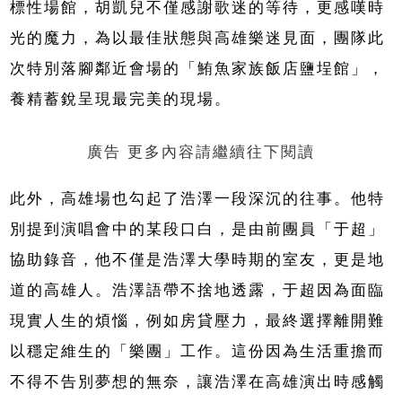
標性場館，胡凱兒不僅感謝歌迷的等待，更感嘆時
光的魔力，為以最佳狀態與高雄樂迷見面，團隊此
次特別落腳鄰近會場的「鮪魚家族飯店鹽埕館」，
養精蓄銳呈現最完美的現場。
廣告 更多內容請繼續往下閱讀
此外，高雄場也勾起了浩澤一段深沉的往事。他特
別提到演唱會中的某段口白，是由前團員「于超」
協助錄音，他不僅是浩澤大學時期的室友，更是地
道的高雄人。浩澤語帶不捨地透露，于超因為面臨
現實人生的煩惱，例如房貸壓力，最終選擇離開難
以穩定維生的「樂團」工作。這份因為生活重擔而
不得不告別夢想的無奈，讓浩澤在高雄演出時感觸