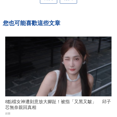
您也可能喜歡這些文章
8點檔女神遭刻意放大腳趾！被指「又黑又皺」 邱子
芯無奈親回真相
娛樂