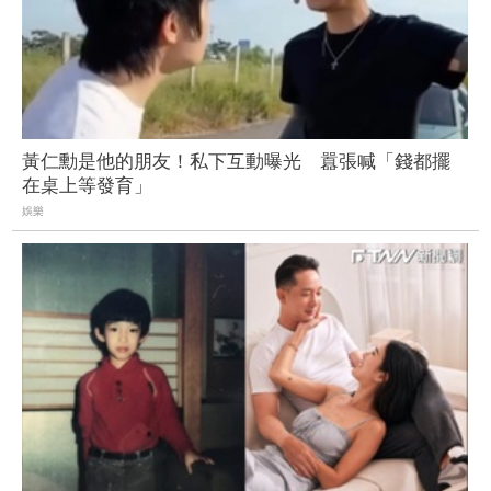
黃仁勳是他的朋友！私下互動曝光 囂張喊「錢都擺
在桌上等發育」
娛樂