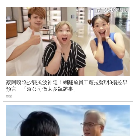
蔡阿嘎陷抄襲風波神隱！網翻前員工蘿拉聲明3指控早
預言 「幫公司做太多骯髒事」
娛樂