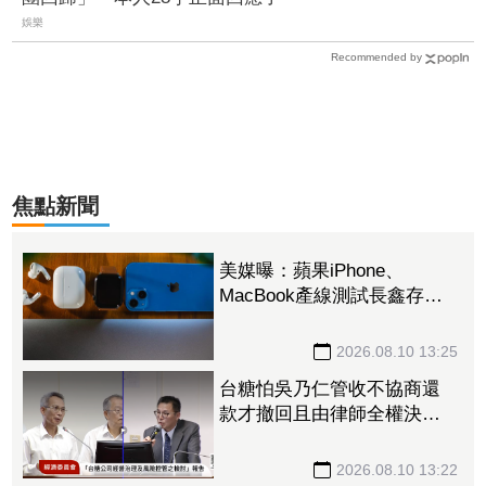
娛樂
Recommended by
焦點新聞
美媒曝：蘋果iPhone、
MacBook產線測試長鑫存儲
晶片 望改善供應鏈問題
2026.08.10 13:25
台糖怕吳乃仁管收不協商還
款才撤回且由律師全權決
定 立委嘆太扯「欠台糖錢
不還就好」
2026.08.10 13:22