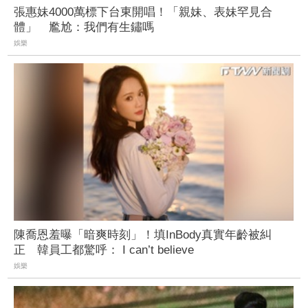
張惠妹4000萬標下台東開唱！「親妹、表妹罕見合
體」 尷尬：我們有生鏽嗎
娛樂
陳喬恩羞曝「暗爽時刻」！填InBody真實年齡被糾
正 韓員工都驚呼： I can’t believe
娛樂