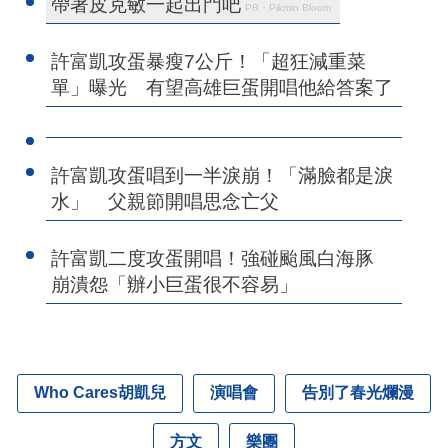
帶著皮克敏一起出門吧
PR・Pikmin Bloom
許富凱攻蛋暴瘦7公斤！「超狂減重菜
單」曝光 有望高雄巨蛋開唱他給答案了
許富凱攻蛋唱到一半淚崩！「滿臉都是淚
水」 父親節開唱思念亡父
許富凱二度攻蛋開唱！強碰颱風白海豚
崩潰怨「辦小巨蛋很不容易」
Who Cares胡凱兒
演唱會
告別了春光爛漫
方文
樂團