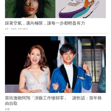
踩著空氣，邁向極限，讓每一步都輕盈有力
PR・NIKE AIR MAX
當街激吻阿翔「演藝工作慘歸零」 謝忻認：當年咎
由自取
娛樂