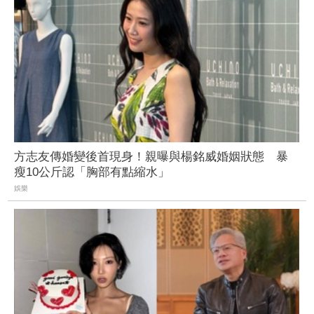
方志友傳婚變後首現身！親曝與楊銘威婚姻狀態 暴
瘦10公斤認「胸部有點縮水」
娛樂