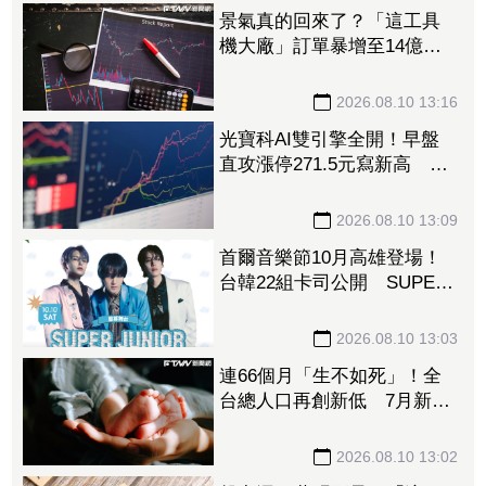
景氣真的回來了？「這工具
機大廠」訂單暴增至14億
元 全球傳動機器人一路旺
到年底、EPS一次看
2026.08.10 13:16
光寶科AI雙引擎全開！早盤
直攻漲停271.5元寫新高 高
掛1.9萬張買單排隊搶進
2026.08.10 13:09
首爾音樂節10月高雄登場！
台韓22組卡司公開 SUPER
JUNIOR-K.R.Y.睽違7年合體
2026.08.10 13:03
連66個月「生不如死」！全
台總人口再創新低 7月新生
兒不足8千人
2026.08.10 13:02