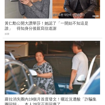
黃仁勳公開大讚華莎！她認了「一開始不知這是
誰」 得知身分後親寫信道謝
娛樂
蘿拉消失圈內19個月首度發文！曬近況遭酸「詐騙集
團回歸」 本人28字正面回應了