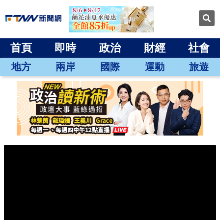
首頁
即時
政治
財經
社會
地方
兩岸
國際
運動
旅遊