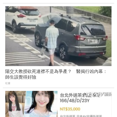
陽交大教授砍死連襟不是為爭產？ 醫揭行凶內幕：
師生該覺得好險
社會