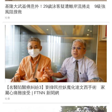
基隆大武崙傳意外！29歲泳客疑遭離岸流捲走 9級強
風阻搜救
社會
【名醫陷醫療糾紛3】劉偉民控妖魔化達文西手術 家
屬心痛難接受 | FTNN 新聞網
社會