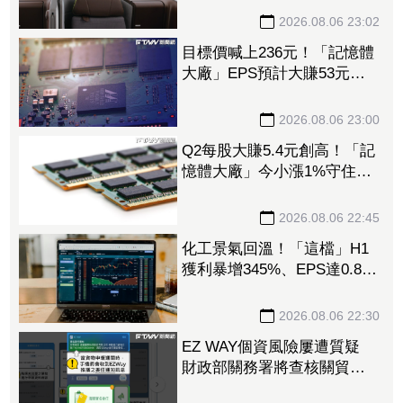
新高
2026.08.06 23:02
目標價喊上236元！「記憶體
大廠」EPS預計大賺53元
DRAM漲50%、Flash漲30%
獲利大增
2026.08.06 23:00
Q2每股大賺5.4元創高！「記
憶體大廠」今小漲1%守住連
5紅 自營商卻脫手449張、
抱回7549萬元
2026.08.06 22:45
化工景氣回溫！「這檔」H1
獲利暴增345%、EPS達0.89
元 八大公股調節逾千萬元
2026.08.06 22:30
EZ WAY個資風險屢遭質疑
財政部關務署將查核關貿公
司、檢討是否統一收費正式