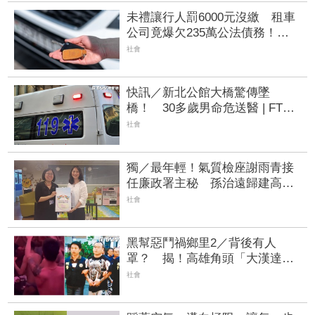
未禮讓行人罰6000元沒繳 租車
公司竟爆欠235萬公法債務！負
責人急出面
社會
快訊／新北公館大橋驚傳墜
橋！ 30多歲男命危送醫 | FTNN
新聞網
社會
獨／最年輕！氣質檢座謝雨青接
任廉政署主秘 孫治遠歸建高檢
署檢察官
社會
黑幫惡鬥禍鄉里2／背後有人
罩？ 揭！高雄角頭「大漢達
達」開趴招攬新血內幕
社會