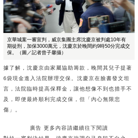
京華城案一審宣判，威京集團主席沈慶京被判處10年有
期徒刑，加保3000萬元，沈慶京於晚間約9時50分完成交
保。（圖／記者曾子馨攝）
據了解，沈慶京由家屬協助籌款，晚間其兒子提著
6袋現金進入法院辦理交保。沈慶京在臉書發文坦
言，法院臨時提高保釋金，讓他想像不到也措手不
及，即便最終順利完成交保，但「內心無限悲
傷」。
廣告 更多內容請繼續往下閱讀