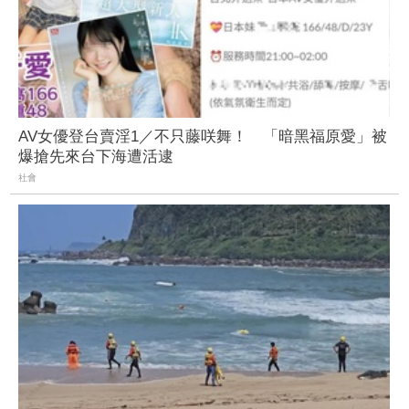
AV女優登台賣淫1／不只藤咲舞！ 「暗黑福原愛」被
爆搶先來台下海遭活逮
社會