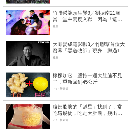
房
竹聯幫龍頭生變3／劉振南21歲
當上堂主兩度入獄 因為「這件
事」扭轉形象 | FTNN 新聞網
社會
大哥變成電影咖3／竹聯幫首位大
螢幕「黑道牧師」現身 蹲過14
個監獄的「屁股殺手」 | FTNN
社會
新聞網
檸檬加它，堅持一週大肚腩不見
了，重新回到45公斤
PR・新素簡
腹部脂肪的「剋星」找到了，常
吃這幾物，吃走大肚囊，瘦出小
蠻腰
PR・新素簡