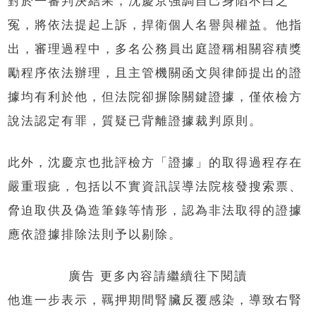
對於一審判決結果，沈慶京強調自己身陷不白之
冤，將依法提起上訴，捍衛個人名譽與權益。他指
出，審理過程中，多名公務員出庭證稱相關容積獎
勵程序依法辦理，且主管機關函文與律師提出的證
據均有利於他，但法院卻摒除關鍵證據，僅依檢方
說法認定有罪，質疑已背離證據裁判原則。
此外，沈慶京也批評檢方「證據」的取得過程存在
嚴重瑕疵，包括以不實資訊誤導法院核發搜索票、
脅迫取供及偽造筆錄等情形，認為非法取得的證據
應依證據排除法則予以剔除。
廣告 更多內容請繼續往下閱讀
他進一步表示，羈押期間腎臟反覆感染，導致右腎