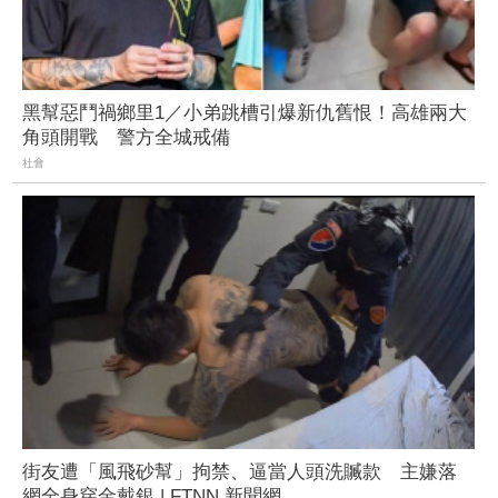
黑幫惡鬥禍鄉里1／小弟跳槽引爆新仇舊恨！高雄兩大
角頭開戰 警方全城戒備
社會
街友遭「風飛砂幫」拘禁、逼當人頭洗贓款 主嫌落
網全身穿金戴銀 | FTNN 新聞網