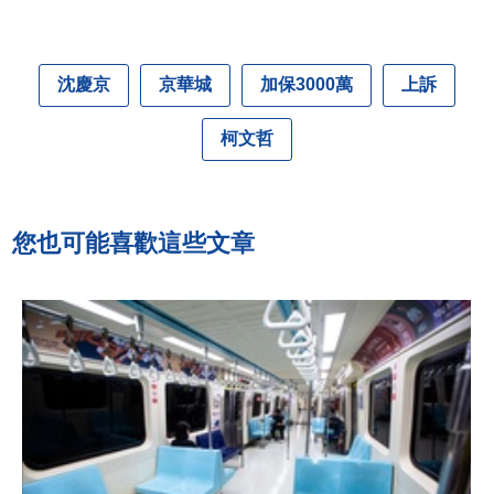
沈慶京
京華城
加保3000萬
上訴
柯文哲
您也可能喜歡這些文章