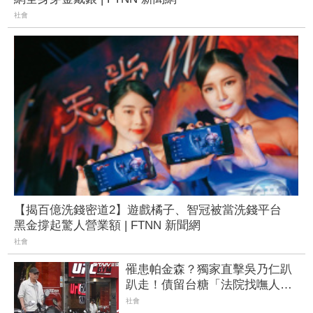
社會
【揭百億洗錢密道2】遊戲橘子、智冠被當洗錢平台
黑金撐起驚人營業額 | FTNN 新聞網
社會
罹患帕金森？獨家直擊吳乃仁趴
趴走！債留台糖「法院找嘸人的
那8天」 神清氣爽現身高檔健身
社會