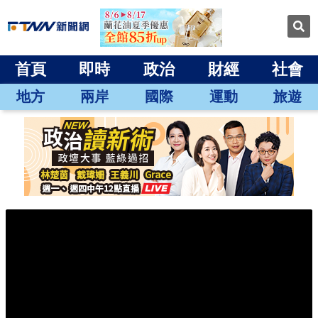
首頁
即時
政治
財經
社會
地方
兩岸
國際
運動
旅遊