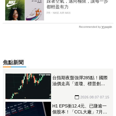
踩著空氣，邁向極限，讓每一步
都輕盈有力
PR・NIKE AIR MAX
Recommended by
焦點新聞
台指期夜盤強彈285點！國際
油價走高「道瓊、標普創新
高後收黑」 台積電ADR小
漲逾1%
2026.08.07 07:15
H1 EPS衝12.4元、已賺逾一
個股本！「CCL大廠」7月營