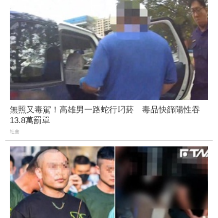
無照又毒駕！高雄男一路蛇行叼菸 毒品快篩陽性吞
13.8萬罰單
社會