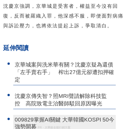
沈慶京強調，京華城是受害者，權益至今沒有回
復，反而被羅織入罪，他深感不服，即便面對病痛
與訴訟壓力，也將依法提起上訴，爭取清白。
延伸閱讀
京華城案與洗米華有關？沈慶京疑為還債
「左手賣右手」 榨出27億元卻遭扣押確
定
沈慶京傳失智？照MRI聲請解除科技監
控 高院致電主治醫師駁回原因曝光
009829掌握AI關鍵 大華韓國KOSPI 50今
強勢開募
PR・大華銀全能行銷方案