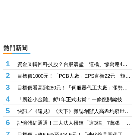
熱門新聞
1
資金又轉回科技股？台股震盪「這檔」慘寫連4黑
登弱勢股王 國票金、潤泰新也淪大盤刀下魂
2
目標價1000元！「PCB大廠」EPS直衝22元 輝達
3年大單＋Vera CPU市占率破5成後市看旺
3
目標價看高到280元！「伺服器代工大廠」漲勢熄
火陷連2跌 三大法人今出清1.1萬張、抽回21億元
4
「廣錠小金雞」孵1年正式出貨！一條龍關鍵技術
通過驗證 拿下美系網通、雲端大廠訂單
5
快訊／《遠見》《天下》雜誌創辦人高希均辭世
享耆壽90歲
6
記憶體紅通通！三大法人掃進「這3檔」7萬張 砸
229億元連4日補貨南亞科
7
目標價上修6.5%至444.5元！「砷化鎵晶圓代工