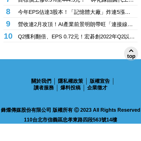
廠」7月營收創4年半新高 1.6T光通訊開始貢獻營
8
今年EPS估達3股本！「記憶體大廠」炸連5漲
收
44% 外資卻砍近1.8萬張抱回31.5億元
9
營收連2月攻頂！AI產業前景明朗帶旺「連接線束
大廠」成長 外資目標價喊上3665元
10
Q2獲利翻倍、EPS 0.72元！宏碁創2022年Q2以來
新高 9月IFA將發表AI PC新品
top
關於我們
隱私權政策
版權宣告
讀者服務
爆料投稿
企業徵才
鋒燦傳媒股份有限公司 版權所有 Ⓒ 2023 All Rights Reserved
110台北市信義區忠孝東路四段563號14樓
電話：02-2768-9100
傳真：02-2768-9102