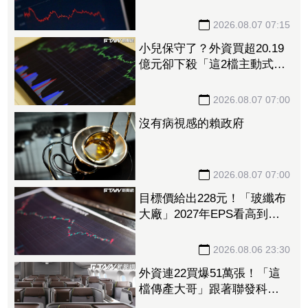
收續創高 擴產搶攻AI伺服
器商機
2026.08.07 07:15
小兒保守了？外資買超20.19
億元卻下殺「這2檔主動式大
咖」 00919、00878熱門高
股息也被砍
2026.08.07 07:00
沒有病視感的賴政府
2026.08.07 07:00
目標價給出228元！「玻纖布
大廠」2027年EPS看高到
15.72元 電子材料放量＋轉
投資挹注營收
2026.08.06 23:30
外資連22買爆51萬張！「這
檔傳產大哥」跟著聯發科發
大財 打造高效通道營收創