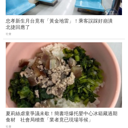
忠孝新生月台竟有「黃金地雷」！乘客誤踩好崩潰
北捷回應了
社會
夏莉絲虐童爭議未歇！簡書培爆托嬰中心冰箱藏過期
食材 社會局稽查「業者竟已現場等候」
社會