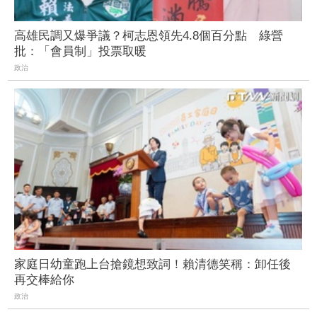
高雄民調又爆爭議？柯志恩領先4.8個百分點 綠營
批：「會員制」投票取暖
政治
家庭日幼童跑上台搶鏡想致詞！賴清德笑稱：卸任後
再交棒給你
政治