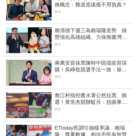
換概念：難道造謠後不用負責？
政治
賴清德下週三為賴瑞隆造勢 綠
營強化高雄組織、力保南臺灣不
失
政治
蔣萬安昔抹黑陳時中阻擋疫苗採
購！吳崢批競選手法一致：操作
陰謀論傷害社會
政治
詹江村指控農水署公然拉票、賄
選！黃世杰競辦駁斥：扭曲事
實、刻意政治化
政治
ETtoday民調引抽樣爭議 賴瑞
隆：尊重數據、相信市民有智慧