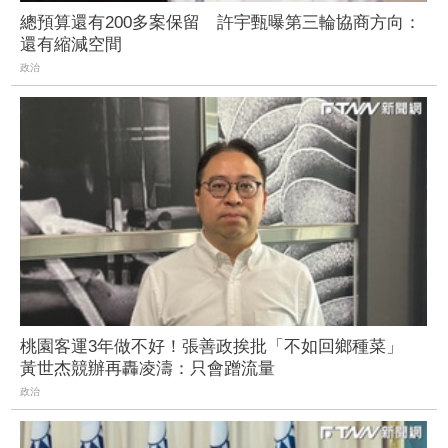
總預算還有200多案保留 許宇甄曝第三輪協商方向：
還有縮減空間
政治
桃園客運3年做不好！張善政挨批「不如回鄉種菜」
黃世杰競辦再轟凌濤：只會蹭流量
政治