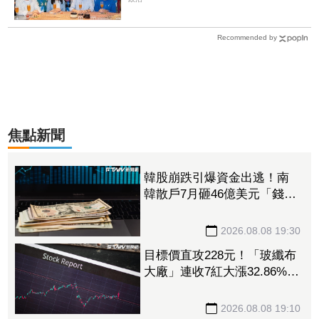
Recommended by
焦點新聞
韓股崩跌引爆資金出逃！南
韓散戶7月砸46億美元「錢」
進美股
2026.08.08 19:30
目標價直攻228元！「玻纖布
大廠」連收7紅大漲32.86%
投信單周撒16.7億元、掃入近
萬張
2026.08.08 19:10