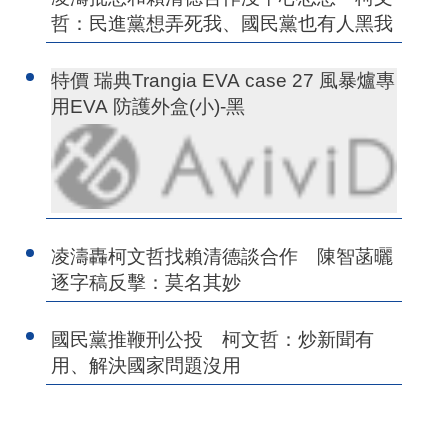
哲：民進黨想弄死我、國民黨也有人黑我
特價 瑞典Trangia EVA case 27 風暴爐專
用EVA 防護外盒(小)-黑
凌濤轟柯文哲找賴清德談合作 陳智菡曬
逐字稿反擊：莫名其妙
國民黨推鞭刑公投 柯文哲：炒新聞有
用、解決國家問題沒用