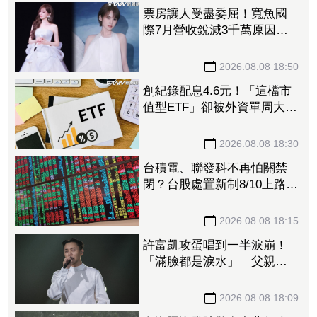
票房讓人受盡委屈！寬魚國
際7月營收銳減3千萬原因曝
「王心凌票房＞楊丞琳」
網笑翻：是吃了誠實果實嗎
2026.08.08 18:50
創紀錄配息4.6元！「這檔市
值型ETF」卻被外資單周大砍
3.4萬張 00923豪配3.05元同
被抽回2億元
2026.08.08 18:30
台積電、聯發科不再怕關禁
閉？台股處置新制8/10上路！
處置縮至5天、2分鐘撮合
2026.08.08 18:15
許富凱攻蛋唱到一半淚崩！
「滿臉都是淚水」 父親節
開唱思念亡父
2026.08.08 18:09