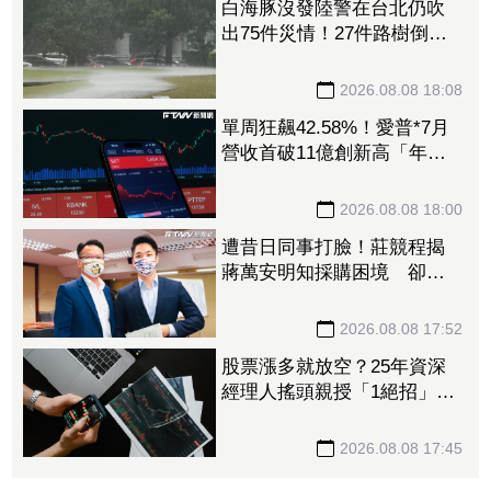
白海豚沒發陸警在台北仍吹
出75件災情！27件路樹倒
塌、21件災情處理中
2026.08.08 18:08
單周狂飆42.58%！愛普*7月
營收首破11億創新高「年增
144.57%」 重返準千金股
2026.08.08 18:00
遭昔日同事打臉！莊競程揭
蔣萬安明知採購困境 卻仍
散播「擋疫苗」說
2026.08.08 17:52
股票漲多就放空？25年資深
經理人搖頭親授「1絕招」抓
買賣時機：看誰占上風
2026.08.08 17:45