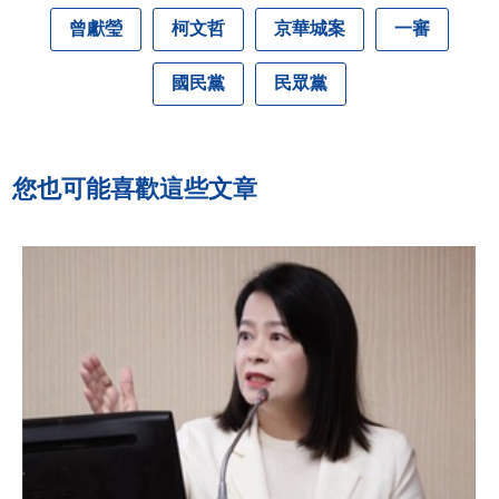
曾獻瑩
柯文哲
京華城案
一審
國民黨
民眾黨
您也可能喜歡這些文章