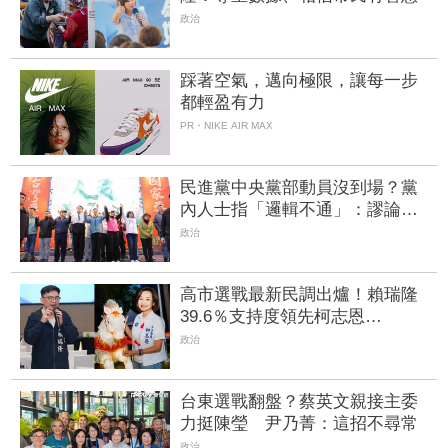
政治
踩著空氣，邁向極限，讓每一步
都輕盈有力
PR・NIKE AIR MAX
民進黨中央黨部動員沒到場？黨
內人士指「邏輯不通」：謬論不
攻自破 | FTNN 新聞網
政治
高市選戰最新民調出爐！賴瑞隆
39.6％支持度領先柯志恩
31.6％ 整片綠地「僅1區」見藍
政治
天
台東選戰翻盤？蔡英文親接主委
力挺陳瑩 尹乃菁：這招不尋常
政治