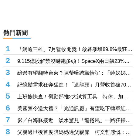
熱門新聞
1
「網通三雄」7月營收開獎！啟碁暴增89.8%最狂
這2檔也創同期新高
2
9.115億股解禁沒嚇跑多頭！SpaceX兩日飆23%
離IPO價只差一步
3
綠營有望翻轉台東？陳瑩曝跨黨情誼：「饒姊姊」
曾親授「這職位」
4
記憶體需求狂奔猛進！「這龍頭」月營收首破70億
創新高 前七月年增飆破137%
5
上班族快查！勞動部推2大試算工具 特休、加班
費一鍵算清楚
6
美國禁令送大禮？「光通訊廠」有望吃下轉單紅
利 訂單能見度直達年底
7
影／白海豚接近 淡水驚見「龍捲風」一路狂掃震
撼畫面曝！
8
父親過世後首度陪媽媽過父親節 柯文哲感慨：有