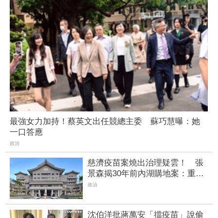
最強女力加持！蔡英文出任競總主委 蘇巧慧曝：她
一口答應
政治
慈濟疫苗案燒出治理疑雲！ 張
景森揭30年前內湖購地案：重大
決策太輕率
政治
沈伯洋批蔣萬安「擋疫苗」說偷