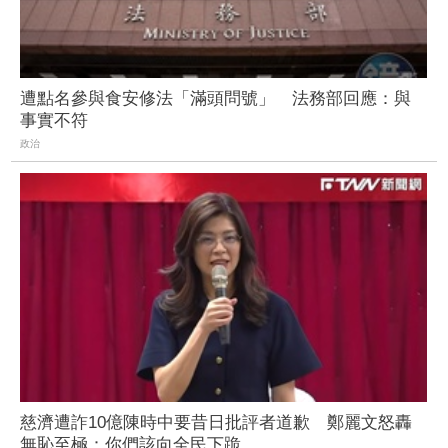
遭點名參與食安修法「滿頭問號」 法務部回應：與
事實不符
政治
慈濟遭詐10億陳時中要昔日批評者道歉 鄭麗文怒轟
無恥至極：你們該向全民下跪