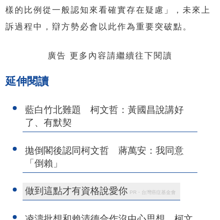
樣的比例從一般認知來看確實存在疑慮」，未來上
訴過程中，辯方勢必會以此作為重要突破點。
廣告 更多內容請繼續往下閱讀
延伸閱讀
藍白竹北難題 柯文哲：黃國昌說講好
了、有默契
拋倒閣後認同柯文哲 蔣萬安：我同意
「倒賴」
做到這點才有資格說愛你
PR・台灣癌症基金會
凌濤批想和賴清德合作沒中心思想 柯文