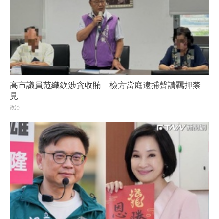
高市議員范織欽涉貪收賄 檢方當庭逮捕聲請羈押禁
見
政治