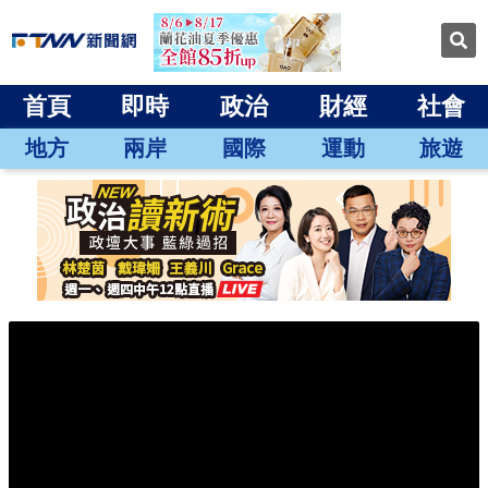
首頁
即時
政治
財經
社會
地方
兩岸
國際
運動
旅遊