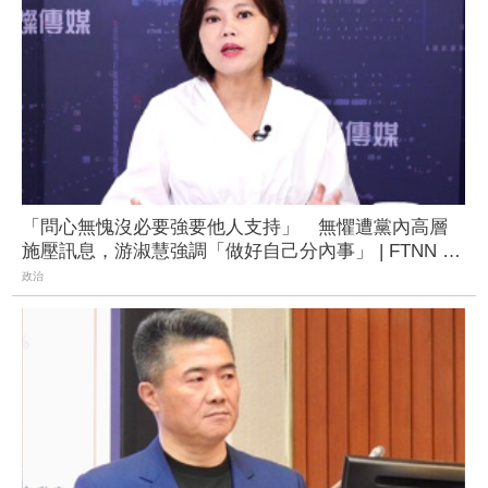
「問心無愧沒必要強要他人支持」 無懼遭黨內高層
施壓訊息，游淑慧強調「做好自己分內事」 | FTNN 新
聞網
政治