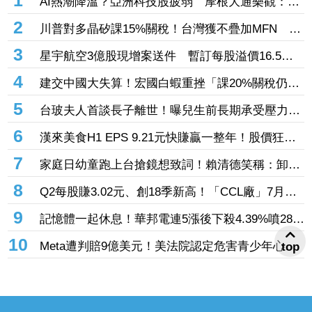
1
AI熱潮降溫？亞洲科技股疲弱 摩根大通樂觀：長
期投資趨勢未變
2
川普對多晶矽課15%關稅！台灣獲不疊加MFN 行
政院：對台影響有限
3
星宇航空3億股現增案送件 暫訂每股溢價16.5
元、預計募資49.5億元
4
建交中國大失算！宏國白蝦重挫「課20%關稅仍要
賣台灣」 外媒曝出口量差4倍
5
台玻夫人首談長子離世！曝兒生前長期承受壓力
喪子後她悲痛足不出戶
6
漢來美食H1 EPS 9.21元快賺贏一整年！股價狂飆
7％創3年來新高 「最難訂Buffet」瘋狂吸金
7
家庭日幼童跑上台搶鏡想致詞！賴清德笑稱：卸任
後再交棒給你
8
Q2每股賺3.02元、創18季新高！「CCL廠」7月營
收創近4年高 AI伺服器助攻下半年成長
9
記憶體一起休息！華邦電連5漲後下殺4.39%噴286
億元 「這檔」累漲40%後也走弱炸315億元
10
Meta遭判賠9億美元！美法院認定危害青少年心理
top
健康 要求5年內調整未成年用戶機制