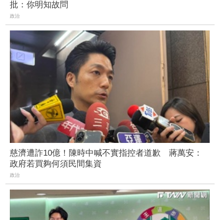
批：你明知故問
政治
慈濟遭詐10億！陳時中喊不實指控者道歉 蔣萬安：
政府若買夠何須民間集資
政治