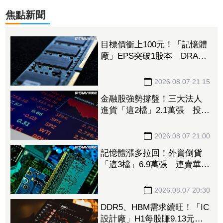
焦點新聞
目標價衝上100元！「記憶體
廠」EPS突破1股本 DRAM
大漲45%＋合作美光獲利迎
轉機
2026.08.07 21:15
金融股強勢撐盤！三大法人
進貨「這2檔」2.1萬張 投
8.54億元連12日進場三商壽
2026.08.07 21:00
記憶體漲多拉回！外資倒貨
「這3檔」6.9萬張 連賣華邦
電2天捲102億元
2026.08.07 20:30
DDR5、HBM需求續旺！「IC
設計廠」H1每股賺9.13元