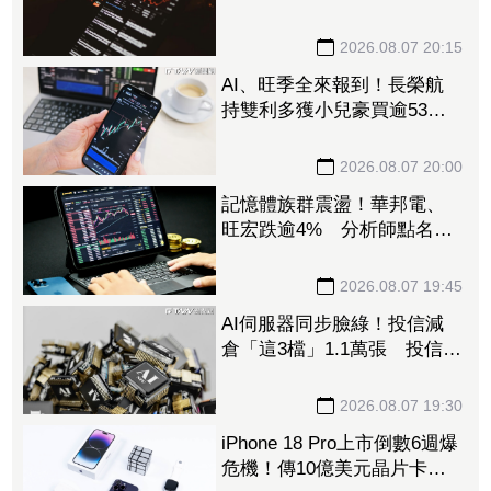
董座：搶晶圓產能比毛利率
更重要
2026.08.07 20:15
AI、旺季全來報到！長榮航
持雙利多獲小兒豪買逾53萬
張成寵兒 「這檔」前7月營
收狂超去年全年也獲青睞
2026.08.07 20:00
記憶體族群震盪！華邦電、
旺宏跌逾4% 分析師點名
「這2檔」多頭：布局看技術
面
2026.08.07 19:45
AI伺服器同步臉綠！投信減
倉「這3檔」1.1萬張 投信連
砍緯創2刀帶走18.96億元
2026.08.07 19:30
iPhone 18 Pro上市倒數6週爆
危機！傳10億美元晶片卡封