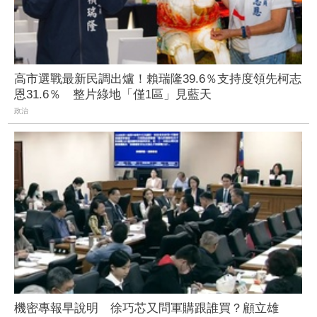
高市選戰最新民調出爐！賴瑞隆39.6％支持度領先柯志
恩31.6％ 整片綠地「僅1區」見藍天
政治
機密專報早說明 徐巧芯又問軍購跟誰買？顧立雄