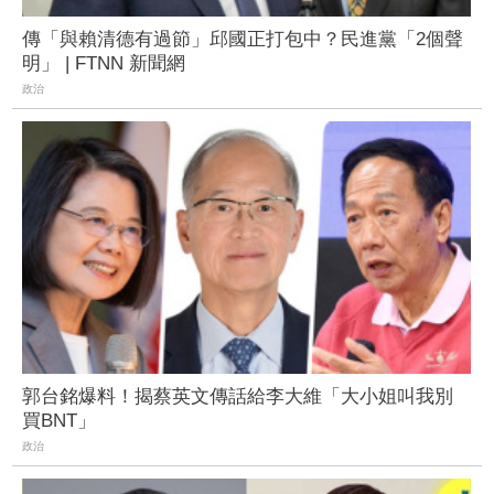
傳「與賴清德有過節」邱國正打包中？民進黨「2個聲
明」 | FTNN 新聞網
政治
郭台銘爆料！揭蔡英文傳話給李大維「大小姐叫我別
買BNT」
政治