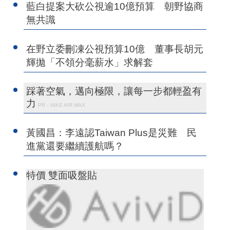
藍白提案大砍公視逾10億預算 朝野協商
無共識
在野立委刪凍公視預算10億 董事長胡元
輝拋「不領分毫薪水」求解套
踩著空氣，邁向極限，讓每一步都輕盈有
力
PR・NIKE AIR MAX
黃國昌：李遠認Taiwan Plus是災難 民
進黨還要繼續護航嗎？
特價 雙面吸盤貼