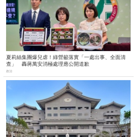
夏莉絲集團爆兒虐！綠營籲落實「一處出事、全面清
查」 轟蔣萬安消極處理應公開道歉
政治