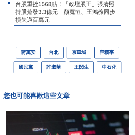
台股重挫1568點！「政壇股王」張清照
持股蒸發3.3億元 顏寬恒、王鴻薇同步
損失過百萬元
蔣萬安
台北
京華城
容積率
國民黨
許淑華
王閔生
中石化
您也可能喜歡這些文章