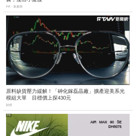
PR・新素簡
原料缺貨壓力緩解！「砷化鎵磊晶廠」擴產迎美系光
模組大單 目標價上探430元
財經