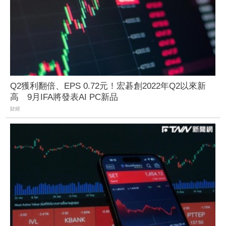
Q2獲利翻倍、EPS 0.72元！宏碁創2022年Q2以來新
高 9月IFA將發表AI PC新品
財經