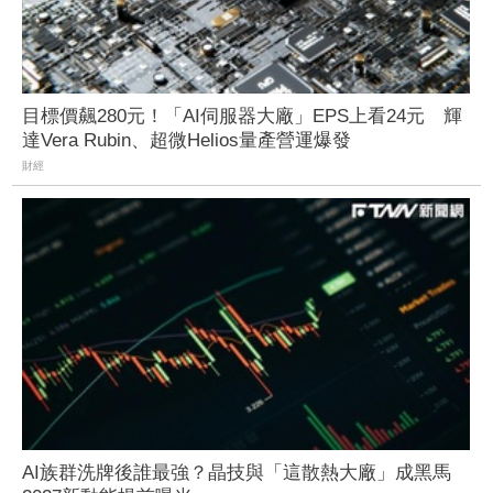
目標價飆280元！「AI伺服器大廠」EPS上看24元 輝
達Vera Rubin、超微Helios量產營運爆發
財經
AI族群洗牌後誰最強？晶技與「這散熱大廠」成黑馬