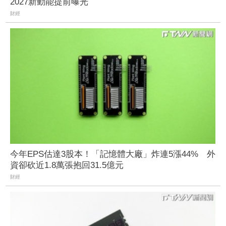
2027新動能提前曝光
財經
今年EPS估達3股本！「記憶體大廠」炸連5漲44% 外
資卻砍近1.8萬張抱回31.5億元
財經