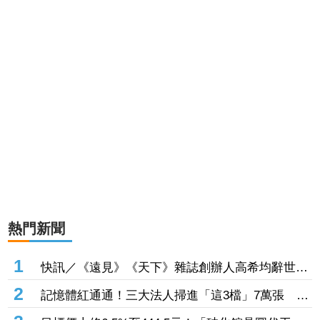
熱門新聞
1
快訊／《遠見》《天下》雜誌創辦人高希均辭世
享耆壽90歲
2
記憶體紅通通！三大法人掃進「這3檔」7萬張 砸
229億元連4日補貨南亞科