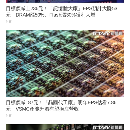
目標價喊上236元！「記憶體大廠」EPS預計大賺53
元 DRAM漲50%、Flash漲30%獲利大增
財經
目標價喊187元！「晶圓代工廠」明年EPS估看7.86
元 VSMC產能升溫有望挹注營收
財經