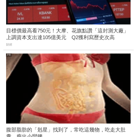
目標價最高看750元！大摩、花旗點讚「這封測大廠」
上調資本支出達105億美元 Q2獲利寫歷史次高
財經
腹部脂肪的「剋星」找到了，常吃這幾物，吃走大肚
囊，瘦出小蠻腰