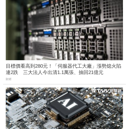
目標價看高到280元！「伺服器代工大廠」漲勢熄火陷
連2跌 三大法人今出清1.1萬張、抽回21億元
財經