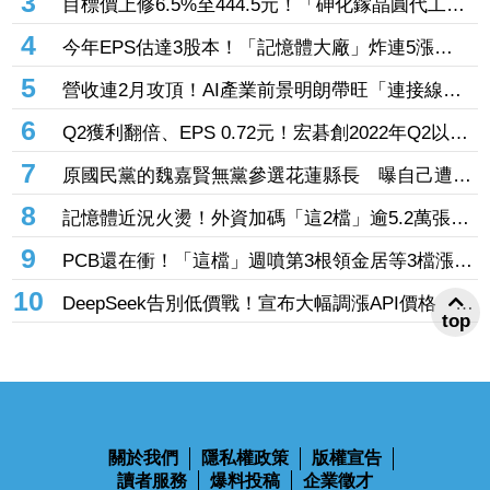
3
目標價上修6.5%至444.5元！「砷化鎵晶圓代工
廠」7月營收創4年半新高 1.6T光通訊開始貢獻營
4
今年EPS估達3股本！「記憶體大廠」炸連5漲
收
44% 外資卻砍近1.8萬張抱回31.5億元
5
營收連2月攻頂！AI產業前景明朗帶旺「連接線束
大廠」成長 外資目標價喊上3665元
6
Q2獲利翻倍、EPS 0.72元！宏碁創2022年Q2以來
新高 9月IFA將發表AI PC新品
7
原國民黨的魏嘉賢無黨參選花蓮縣長 曝自己遭打
壓當花蓮市長水塔還被投毒「次氯酸鈉」
8
記憶體近況火燙！外資加碼「這2檔」逾5.2萬張
旺宏獲投入近17億元、近5日大漲40%
9
PCB還在衝！「這檔」週噴第3根領金居等3檔漲
停 台燿連5漲51.5%、景碩累漲48%
10
DeepSeek告別低價戰！宣布大幅調漲API價格 AI
top
商業化邁入新階段
關於我們
隱私權政策
版權宣告
讀者服務
爆料投稿
企業徵才