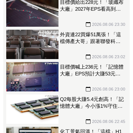
目標價給出228元！「玻纖布
大廠」2027年EPS看高到
15.72元 電子材料放量＋轉
投資挹注營收
2026.08.06 23:30
外資連22買爆51萬張！「這
檔傳產大哥」跟著聯發科發
大財 打造高效通道營收創
新高
2026.08.06 23:02
目標價喊上236元！「記憶體
大廠」EPS預計大賺53元
DRAM漲50%、Flash漲30%
獲利大增
2026.08.06 23:00
Q2每股大賺5.4元創高！「記
憶體大廠」今小漲1%守住連
5紅 自營商卻脫手449張、
抱回7549萬元
2026.08.06 22:45
化工景氣回溫！「這檔」H1