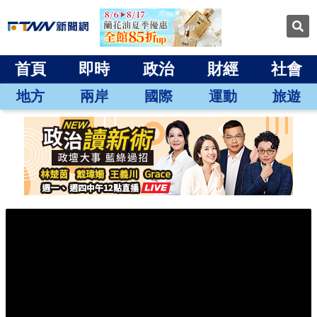
首頁
即時
政治
財經
社會
地方
兩岸
國際
運動
旅遊