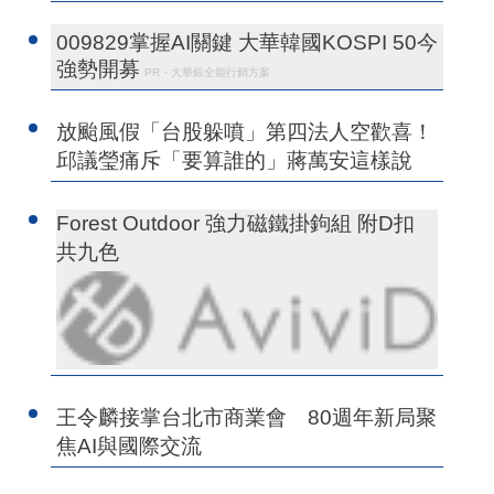
009829掌握AI關鍵 大華韓國KOSPI 50今
強勢開募
PR・大華銀全能行銷方案
放颱風假「台股躲噴」第四法人空歡喜！
邱議瑩痛斥「要算誰的」蔣萬安這樣說
Forest Outdoor 強力磁鐵掛鉤組 附D扣
共九色
王令麟接掌台北市商業會 80週年新局聚
焦AI與國際交流