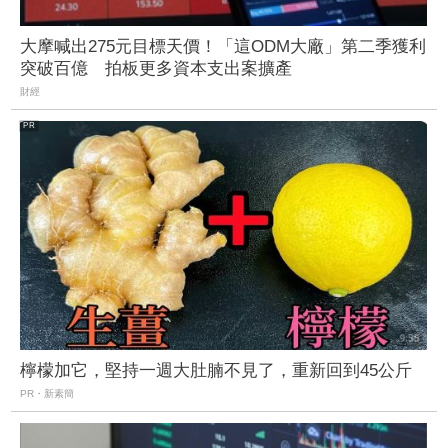
大摩喊出275元目標天價！「這ODM大廠」第二季獲利
突破百億 拍板更多資本支出案擴產
財經
檸檬加它，堅持一週大肚腩不見了，重新回到45公斤
PR・新素簡