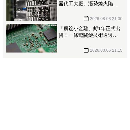
器代工大廠」漲勢熄火陷連2
跌 三大法人今出清1.1萬
張、抽回21億元
2026.08.06 21:30
「廣錠小金雞」孵1年正式出
貨！一條龍關鍵技術通過驗
證 拿下美系網通、雲端大
廠訂單
2026.08.06 21:15