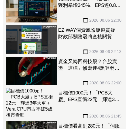
獲利暴增345%、EPS達0.89
元 八大公股調節逾千萬元
2026.08.06 22:30
EZ WAY個資風險屢遭質疑
財政部關務署將查核關貿公
司、檢討是否統一收費正式
委任
2026.08.06 22:13
資金又轉回科技股？台股震
盪「這檔」慘寫連4黑登弱勢
股王 國票金、潤泰新也淪
大盤刀下魂
2026.08.06 22:00
目標價1000元！「PCB大
廠」EPS直衝22元 輝達3年
大單＋Vera CPU市占率破5成
後市看旺
2026.08.06 21:45
目標價看高到280元！「伺服