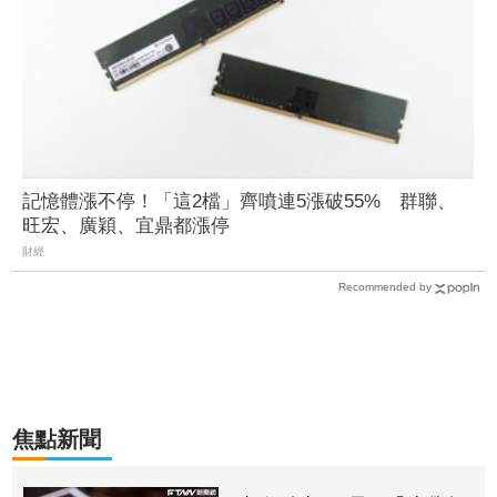
記憶體漲不停！「這2檔」齊噴連5漲破55% 群聯、
旺宏、廣穎、宜鼎都漲停
財經
Recommended by
焦點新聞