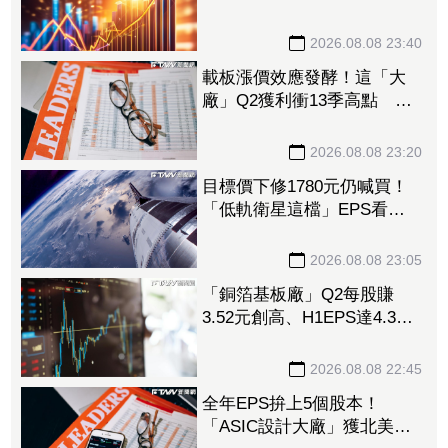
710元 Q3蓄勢待發迎旺季
效應
2026.08.08 23:40
載板漲價效應發酵！這「大
廠」Q2獲利衝13季高點 再
砸468億搶AI商機
2026.08.08 23:20
目標價下修1780元仍喊買！
「低軌衛星這檔」EPS看至
35元 切AI資料中心市場猛
添營運動能
2026.08.08 23:05
「銅箔基板廠」Q2每股賺
3.52元創高、H1EPS達4.39
元 7月營收同締新猷、年增
96.88%
2026.08.08 22:45
全年EPS拚上5個股本！
「ASIC設計大廠」獲北美