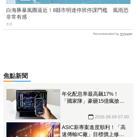
白海豚暴風圈逼近！8縣市明達停班停課門檻 風雨恐
非常有感
生活
Recommended by
焦點新聞
年化配息率最高飆17%！
「國家隊」豪砸15億瘋搶這6
檔ETF破4.6萬張 另掃2.4萬
張反1登買超王
2026.08.09 07:00
ASIC新專案進度順利！「高
速傳輸IC廠」目標價上修至