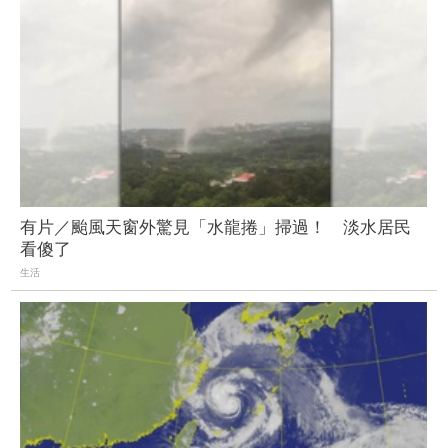
有片／颱風天窗外驚見「水龍捲」掃過！ 淡水居民
看傻了
生活