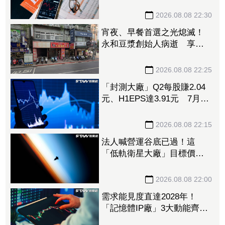
CPU大單助攻 7月營收飆
158%
2026.08.08 22:30
宵夜、早餐首選之光熄滅！
永和豆漿創始人病逝 享壽
70歲
2026.08.08 22:25
「封測大廠」Q2每股賺2.04
元、H1EPS達3.91元 7月營
收再喜迎年月雙增
2026.08.08 22:15
法人喊營運谷底已過！這
「低軌衛星大廠」目標價衝
1560元 下半年出貨回溫、
營收估成長20%
2026.08.08 22:00
需求能見度直達2028年！
「記憶體IP廠」3大動能齊
發 目標價衝上1430元