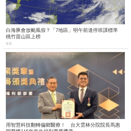
白海豚會放颱風假？「7地區」明午前達停班課標準
桃竹苗山區上榜
生活
用智慧科技翻轉偏鄉醫療！ 台大雲林分院院長馬惠