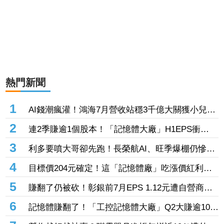
熱門新聞
1
AI錢潮瘋灌！鴻海7月營收站穩3千億大關獲小兒狂
投逾7萬張居冠 「這檔」單月營收首跨9千億、法
2
連2季賺逾1個股本！「記憶體大廠」H1EPS衝
說前夕吸買氣
20.87元 股價卻殺至跌停鎖死
3
利多要噴大哥卻先跑！長榮航AI、旺季爆棚仍慘冠
賣超王 「這檔鋼鐵」７月營收年增46%也不被買
4
目標價204元確定！這「記憶體廠」吃漲價紅利、
單
Q2毛利率衝70% 全年營運看旺
5
賺翻了仍被砍！彰銀前7月EPS 1.12元遭自營商照
殺2.33億淪賣超王 「這檔記憶體」營收創高也遭
6
記憶體賺翻了！「工控記憶體大廠」Q2大賺逾10股
倒
本、H1EPS達166.45元 7月營收續旺再迎年月雙