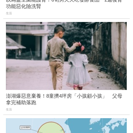
功能惡化險洗腎
生活
澎湖爆惡意棄養！8童擠4坪房「小孩顧小孩」 父母
拿完補助落跑
生活