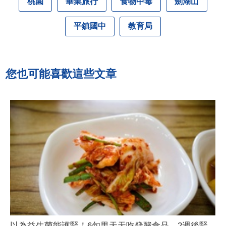
桃園
畢業旅行
食物中毒
劍湖山
平鎮國中
教育局
您也可能喜歡這些文章
以為益生菌能護腎！6旬男天天吃發酵食品 2週後腎