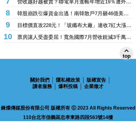
7
營收越好越被賣？聯電單月進帳年增近19％遭外資
增
「砍到見骨」 台塑4寶「這檔」營收刷49個月新
8
韓股崩跌引爆資金出逃！南韓散戶7月砸46億美元
高也挨刀
「錢」進美股
9
目標價直攻228元！「玻纖布大廠」連收7紅大漲
32.86% 投信單周撒16.7億元、掃入近萬張
10
票房讓人受盡委屈！寬魚國際7月營收銳減3千萬原
因曝「王心凌票房＞楊丞琳」 網笑翻：是吃了誠
實果實嗎
top
關於我們
隱私權政策
版權宣告
讀者服務
爆料投稿
企業徵才
鋒燦傳媒股份有限公司 版權所有 Ⓒ 2023 All Rights Reserved
110台北市信義區忠孝東路四段563號14樓
電話：02-2768-9100
傳真：02-2768-9102