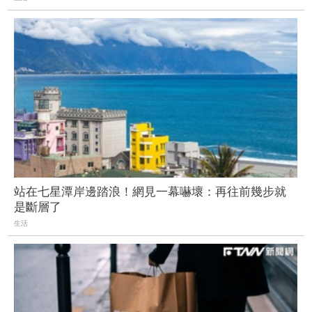
站在七星潭岸邊踏浪！網見一幕嚇壞：再往前幾步就
是斷層了
生活