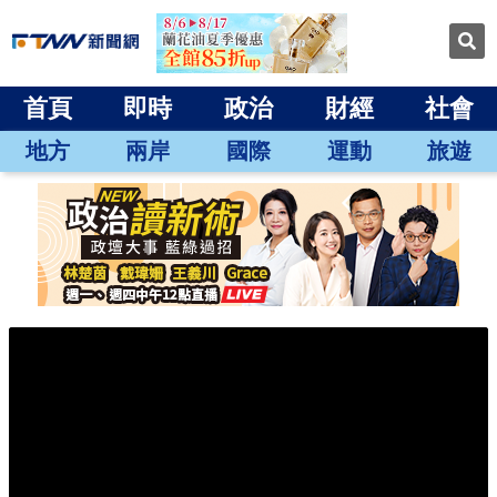
首頁
即時
政治
財經
社會
地方
兩岸
國際
運動
旅遊