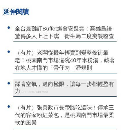
延伸閱讀
全台最難訂Buffet爆食安疑雲！高雄島語
驚傳多人上吐下瀉 衛生局二度突襲稽查
（有片）老闆從最年輕賣到變整條街最
老！桃園南門市場這碗40年米粉湯，藏著
在地人才懂的「骨仔肉」潛規則
踩著空氣，邁向極限，讓每一步都輕盈有
力
PR・NIKE AIR MAX
（有片）張善政市長帶路吃這味！傳承三
代的客家粉紅菜包，是桃園南門市場最柔
軟的風景