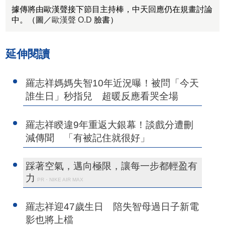
據傳將由歐漢聲接下節目主持棒，中天回應仍在規畫討論
中。（圖／
歐漢聲 O.D
臉書）
延伸閱讀
羅志祥媽媽失智10年近況曝！被問「今天
誰生日」秒指兒 超暖反應看哭全場
羅志祥睽違9年重返大銀幕！談戲分遭刪
減傳聞 「有被記住就很好」
踩著空氣，邁向極限，讓每一步都輕盈有
力
PR・NIKE AIR MAX
羅志祥迎47歲生日 陪失智母過日子新電
影也將上檔