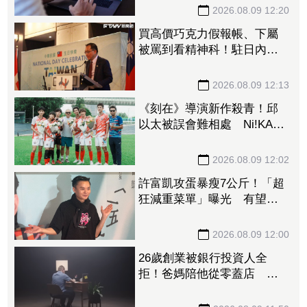
2026.08.09 12:20
買高價巧克力假報帳、下屬
被罵到看精神科！駐日內瓦
處長爆重大醜聞 外交部收
134頁申訴書啟動調查
2026.08.09 12:13
《刻在》導演新作殺青！邱
以太被誤會難相處 Ni!KA萊
恩遭足球重擊「正中要害」
2026.08.09 12:02
許富凱攻蛋暴瘦7公斤！「超
狂減重菜單」曝光 有望高
雄巨蛋開唱他給答案了
2026.08.09 12:00
26歲創業被銀行投資人全
拒！爸媽陪他從零蓋店 如
今年收破322億、擁1600家門
市