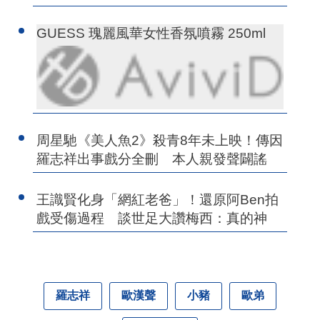
GUESS 瑰麗風華女性香氛噴霧 250ml
周星馳《美人魚2》殺青8年未上映！傳因
羅志祥出事戲分全刪 本人親發聲闢謠
王識賢化身「網紅老爸」！還原阿Ben拍
戲受傷過程 談世足大讚梅西：真的神
羅志祥
歐漢聲
小豬
歐弟