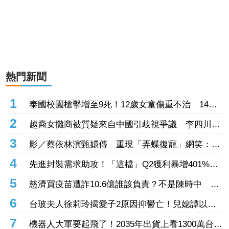
熱門新聞
1
泰國校園槍擊增至9死！12歲女童傷重不治 14歲
槍手先殺祖父母再闖校
2
越裔女攤商被質疑來自中國引歧視爭議 李四川抱
不平：別把政治對立帶過來
3
影／蔡依林演甄嬛傳 重現「弄蝶復寵」網笑：詭
異的以為是AI
4
先進封裝需求助攻！「這檔」Q2獲利暴增401%、
EPS 0.78元 H1營運同步創高
5
慈濟買疫苗遭詐10.6億誰該負責？不是陳時中 張
景森點名：執行長下台
6
台玻夫人徐莉玲揭愛子2原因抑鬱亡！兒媳譚以欣
曬照反擊：從不相信童年決定一個人
7
機器人大軍要起飛了！2035年出貨上看1300萬台