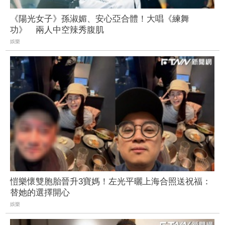
《陽光女子》孫淑媚、安心亞合體！大唱《練舞
功》 兩人中空辣秀腹肌
娛樂
愷樂懷雙胞胎晉升3寶媽！左光平曬上海合照送祝福：
替她的選擇開心
娛樂