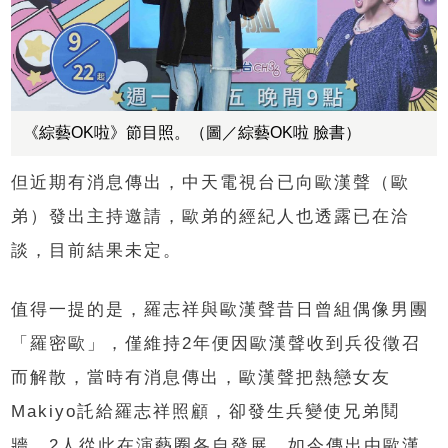
《綜藝OK啦》節目照。（圖／綜藝OK啦 臉書）
但近期有消息傳出，中天電視台已向歐漢聲（歐
弟）發出主持邀請，歐弟的經紀人也透露已在洽
談，目前結果未定。
值得一提的是，羅志祥與歐漢聲昔日曾組偶像男團
「羅密歐」，僅維持2年便因歐漢聲收到兵役徵召
而解散，當時有消息傳出，歐漢聲把熱戀女友
Makiyo託給羅志祥照顧，卻發生兵變使兄弟鬩
牆，2人從此在演藝圈各自發展。如今傳出由歐漢