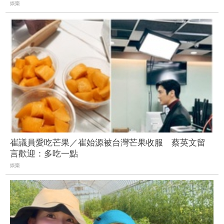
娛樂
崔議員愛吃芒果／崔始源被台灣芒果收服 蔡英文留
言歡迎：多吃一點
娛樂