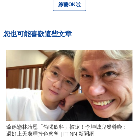
綜藝OK啦
您也可能喜歡這些文章
爺孫戀林靖恩「偷喝飲料」被逮！李坤城兒發聲嘆：
還好上天處理掉色爸爸 | FTNN 新聞網