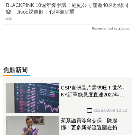
BLACKPINK 10週年爆爭議！經紀公司僅邀40名粉絲同
樂 Jisoo親道歉：心情很沉重
娛樂
Recommended by
焦點新聞
CSP自研晶片需求旺！世芯-
KY訂單能見度直達2027年
底 3奈米晶片放量、2奈米
準備接棒
2026.08.09 12:50
菊系議員涉貪交保 陳麗
娜：更多新潮流還圍在賴瑞
隆身邊等著掌權