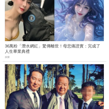
36萬粉「潛水網紅」驚傳離世！母悲痛證實：完成了
人生畢業典禮
娛樂