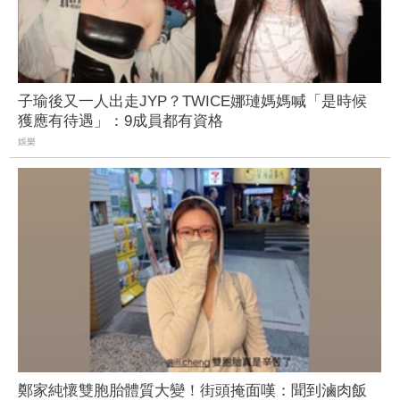
子瑜後又一人出走JYP？TWICE娜璉媽媽喊「是時候
獲應有待遇」：9成員都有資格
娛樂
鄭家純懷雙胞胎體質大變！街頭掩面嘆：聞到滷肉飯