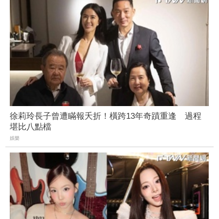
徐莉玲長子曾遭瞞報夭折！橫跨13年奇蹟重逢 過程
堪比八點檔
娛樂