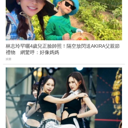
林志玲罕曬4歲兒正臉帥照！隔空放閃送AKIRA父親節
禮物 網驚呼：好像媽媽
娛樂