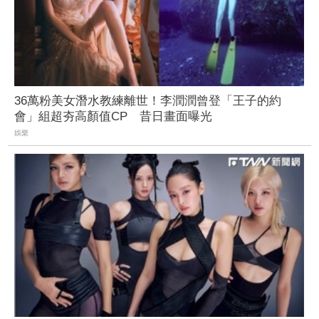
36萬粉美女潛水教練離世！李潤潤曾登「王子的約
會」組超夯高顏值CP 昔日畫面曝光
娛樂