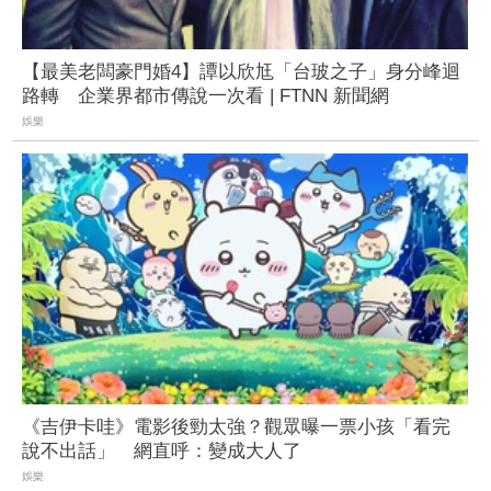
【最美老闆豪門婚4】譚以欣尪「台玻之子」身分峰迴
路轉 企業界都市傳說一次看 | FTNN 新聞網
娛樂
《吉伊卡哇》電影後勁太強？觀眾曝一票小孩「看完
說不出話」 網直呼：變成大人了
娛樂