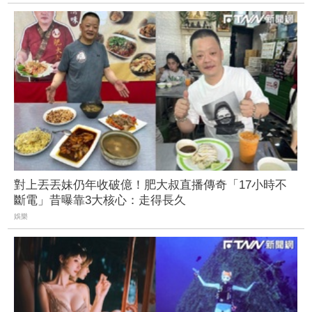
對上丟丟妹仍年收破億！肥大叔直播傳奇「17小時不
斷電」昔曝靠3大核心：走得長久
娛樂