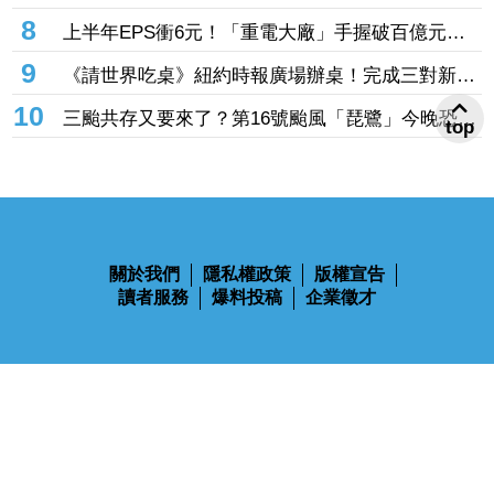
自動化展倒數「3檔飆逾2成」法人搶先卡位
8
上半年EPS衝6元！「重電大廠」手握破百億元訂
單 奪美系電纜專案＋台電強韌電網加持營運
9
《請世界吃桌》紐約時報廣場辦桌！完成三對新人
遺憾 浩子、千千奔走替新娘圓夢
10
三颱共存又要來了？第16號颱風「琵鷺」今晚恐生
top
成 路徑曝光
關於我們
隱私權政策
版權宣告
讀者服務
爆料投稿
企業徵才
鋒燦傳媒股份有限公司 版權所有 Ⓒ 2023 All Rights Reserved
110台北市信義區忠孝東路四段563號14樓
電話：02-2768-9100
傳真：02-2768-9102