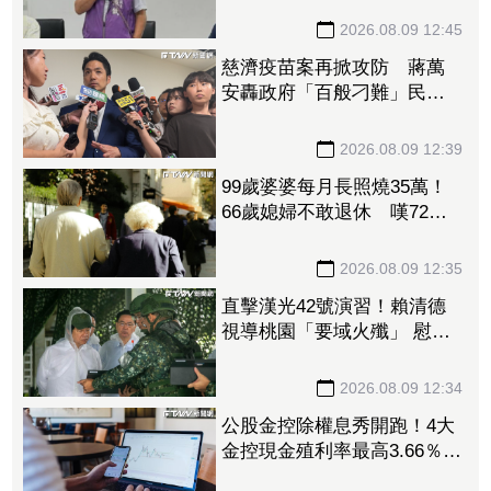
2026.08.09 12:45
慈濟疫苗案再掀攻防 蔣萬
安轟政府「百般刁難」民間
自購：慘痛經驗不會忘記
2026.08.09 12:39
99歲婆婆每月長照燒35萬！
66歲媳婦不敢退休 嘆72歲
尪想退也「負擔不起」
2026.08.09 12:35
直擊漢光42號演習！賴清德
視導桃園「要域火殲」 慰問
參演官兵辛勞
2026.08.09 12:34
公股金控除權息秀開跑！4大
金控現金殖利率最高3.66％
除息日、股利一次看