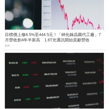
目標價上修6.5%至444.5元！「砷化鎵晶圓代工廠」7
月營收創4年半新高 1.6T光通訊開始貢獻營收
財經