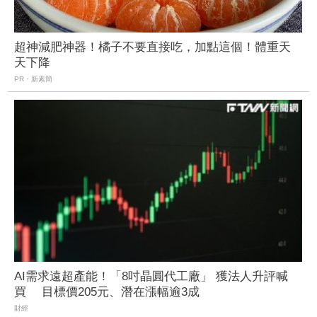
超神減肥神器！橘子不要直接吃，加點這個！體重天
天下降
PR・新素簡
AI需求遠超產能！「8吋晶圓代工廠」 獲法人升評喊
買 目標價205元、潛在漲幅逾3成
財經