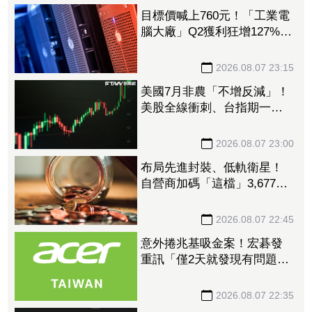
目標價喊上760元！「工業電
腦大廠」Q2獲利狂增127%
接單動能強大EPS有望衝23
元
2026.08.07 23:15
美國7月非農「不增反減」！
美股全線衝刺、台指期一度
衝破45K
2026.08.07 23:00
布局先進封裝、低軌衛星！
自營商加碼「這檔」3,677萬
元逾1.4千張 加速高值化轉
型
2026.08.07 22:45
意外捲兆基吸金案！宏碁發
重訊「僅2天就發現有問題」
辭董座退出經營：內部存在
管理缺失
2026.08.07 22:35