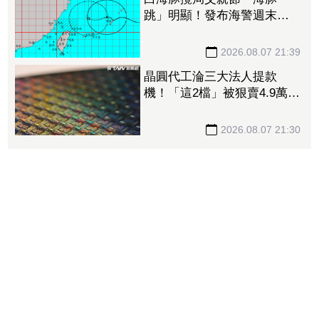
跳」明顯！發布海警週末影
響最劇 專家：外圍雨帶今
晚進入陸地
2026.08.07 21:39
晶圓代工淪三大法人提款
機！「這2檔」被狠賣4.9萬
張 聯電中刀失血38.2億元跌
4.53%
2026.08.07 21:30