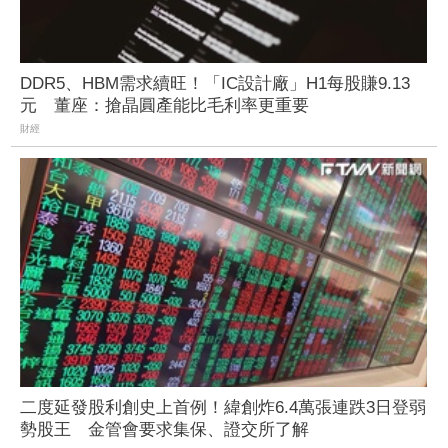
DDR5、HBM需求續旺！「IC設計廠」H1每股賺9.13
元 董座：搶晶圓產能比毛利率更重要
財經
二度延發股利創史上首例！緯創炸6.4萬張連跌3日登弱
勢股王 金管會要求集保、證交所了解