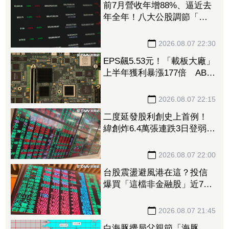
前7月營收年增88%、逼近去
年全年！八大公股調節「這
檔」13.69億元逾7.4千張
2026.08.07 22:30
EPS飆5.53元！「載板大廠」
上半年獲利暴漲177倍 ABF
漲50%、BT漲70%毛利衝高
2026.08.07 22:15
二度延發股利創史上首例！
緯創炸6.4萬張連跌3日登弱勢
股王 金管會要求集保、證
交所了解
2026.08.07 22:00
台股震盪避風港在這？投信
爆買「這檔非金融股」近7千
張居冠 第一金連17買同步
上榜
2026.08.07 21:45
白海豚攪局父親節「海豚