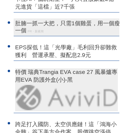
元進貨「這檔」近7千張
肚腩一抓一大把，只需1個雞蛋，用一個瘦
一個
PR・新素簡
EPS探低！這「光學廠」毛利回升卻難救
獲利 營運承壓、擬配息2.9元
特價 瑞典Trangia EVA case 27 風暴爐專
用EVA 防護外盒(小)-黑
跨足打入國防、太空供應鏈！這「鴻海小
金雞」簽下美方合作案 股價跳空漲停