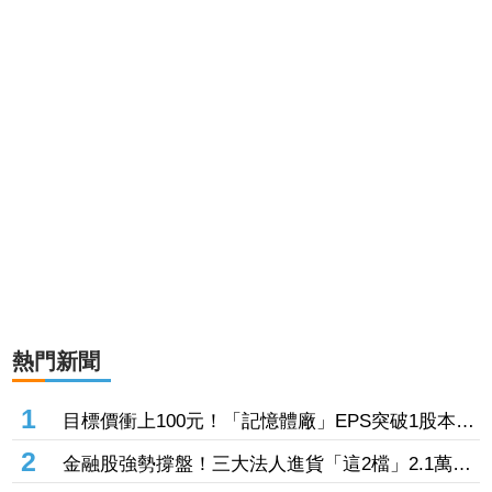
熱門新聞
1
目標價衝上100元！「記憶體廠」EPS突破1股本
DRAM大漲45%＋合作美光獲利迎轉機
2
金融股強勢撐盤！三大法人進貨「這2檔」2.1萬
張 投8.54億元連12日進場三商壽