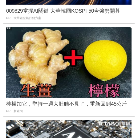
009829掌握AI關鍵 大華韓國KOSPI 50今強勢開募
PR・大華銀全能行銷方案
檸檬加它，堅持一週大肚腩不見了，重新回到45公斤
PR・新素簡