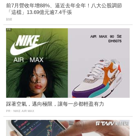
前7月營收年增88%、逼近去年全年！八大公股調節
「這檔」13.69億元逾7.4千張
財經
踩著空氣，邁向極限，讓每一步都輕盈有力
PR・NIKE AIR MAX