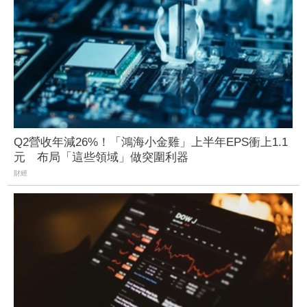
Q2營收年減26%！「鴻海小金雞」上半年EPS衝上1.1
元 布局「這些領域」做突圍利器
財經