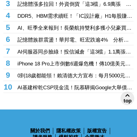
3
記憶體漲多拉回！外資倒貨「這3檔」6.9萬張 連
賣華邦電2天捲102億元
4
DDR5、HBM需求續旺！「IC設計廠」H1每股賺
9.13元 董座：搶晶圓產能比毛利率更重要
5
AI、旺季全來報到！長榮航持雙利多獲小兒豪買逾
53萬張成寵兒 「這檔」前7月營收狂超去年全年
6
記憶體族群震盪！華邦電、旺宏跌逾4% 分析師
也獲青睞
點名「這2檔」多頭：布局看技術面
7
AI伺服器同步臉綠！投信減倉「這3檔」1.1萬張
投信連砍緯創2刀帶走18.96億元
8
iPhone 18 Pro上市倒數6週爆危機！傳10億美元晶
片卡封裝「躺在廠房」 恐面臨庫存不足
9
0到18歲都能領！賴清德大方宣布：每月5000元成
長津貼 婚、產假全面加碼
10
AI基建榨乾CSP現金流！阮慕驊揭Google大舉債衝
擊
top
關於我們
隱私權政策
版權宣告