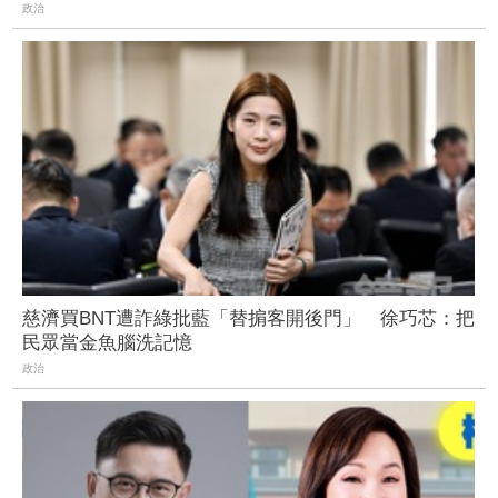
政治
慈濟買BNT遭詐綠批藍「替掮客開後門」 徐巧芯：把
民眾當金魚腦洗記憶
政治