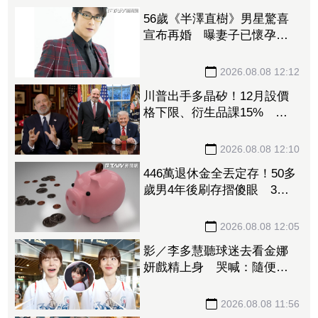
56歲《半澤直樹》男星驚喜
宣布再婚 曝妻子已懷孕將
升格新手爸
2026.08.08 12:12
川普出手多晶矽！12月設價
格下限、衍生品課15% 盧
特尼克：防中國傾銷
2026.08.08 12:10
446萬退休金全丟定存！50多
歲男4年後刷存摺傻眼 3年
利息僅1067元
2026.08.08 12:05
影／李多慧聽球迷去看金娜
妍戲精上身 哭喊：隨便！
你們的人生是你們的
2026.08.08 11:56