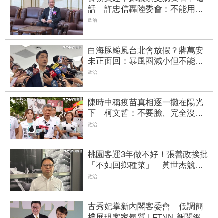
話 許忠信轟陸委會：不能用國
安當藉口無限上綱
政治
白海豚颱風台北會放假？蔣萬安
未正面回：暴風圈減小但不能掉
以輕心
政治
陳時中稱疫苗真相逐一攤在陽光
下 柯文哲：不要臉、完全沒天
良沒良心
政治
桃園客運3年做不好！張善政挨批
「不如回鄉種菜」 黃世杰競辦
再轟凌濤：只會蹭流量
政治
古秀妃掌新內閣客委會 低調簡
樸展現客家氣質 | FTNN 新聞網