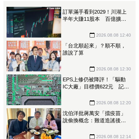
訂單滿手看到2029！川湖上
半年大賺11股本 百億擴產
計畫提前開跑
2026.08.08 12:40
「台北順起來」？順不順，
誰說了算
2026.08.08 12:30
EPS上修仍被降評！「驅動
IC大廠」目標價622元 記憶
體、晶圓代工、封測3大成本
壓力浮現
2026.08.08 12:20
沈伯洋批蔣萬安「擋疫苗」
說偷換概念：難道造謠後不
用負責？
2026.08.08 12:14