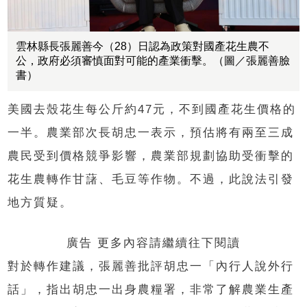
雲林縣長張麗善今（28）日認為政策對國產花生農不
公，政府必須審慎面對可能的產業衝擊。（圖／張麗善臉
書）
美國去殼花生每公斤約47元，不到國產花生價格的
一半。農業部次長胡忠一表示，預估將有兩至三成
農民受到價格競爭影響，農業部規劃協助受衝擊的
花生農轉作甘藷、毛豆等作物。不過，此說法引發
地方質疑。
廣告 更多內容請繼續往下閱讀
對於轉作建議，張麗善批評胡忠一「內行人說外行
話」，指出胡忠一出身農糧署，非常了解農業生產