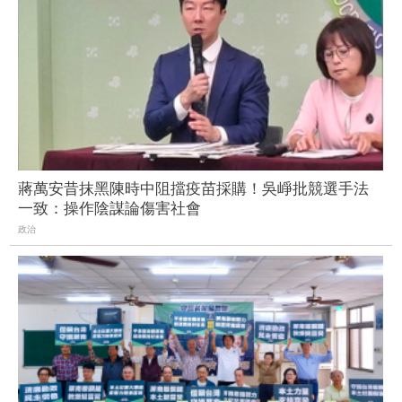
蔣萬安昔抹黑陳時中阻擋疫苗採購！吳崢批競選手法
一致：操作陰謀論傷害社會
政治