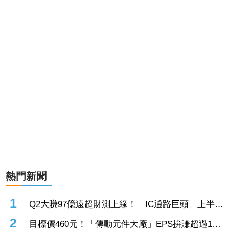
熱門新聞
1
Q2大賺97億遠超財測上緣！「IC通路巨頭」上半年
EPS站上13元 工業與AI應用需求持續復甦加持
2
目標價460元！「傳動元件大廠」EPS拚賺超過1股