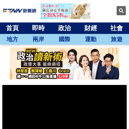
首頁
即時
政治
財經
社會
地方
兩岸
國際
運動
旅遊