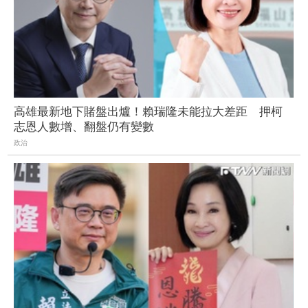
高雄最新地下賭盤出爐！賴瑞隆未能拉大差距 押柯
志恩人數增、翻盤仍有變數
政治