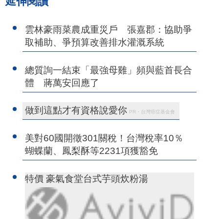
延伸閱讀
雲林豪雨菜農成重災戶 張嘉郡：協助爭
取補助、爭預算改善排水灌溉系統
總質詢一結束「最強母雞」頻與藍首長合
體 蔣萬安回應了
做到這點才有資格說愛你
PR・台灣癌症基金會
美對60國開徵301關稅！台灣稅率10％
蝴蝶蘭、鳳梨酥等2231項獲豁免
特價 豪氣食堂台式芋頭炊粉湯