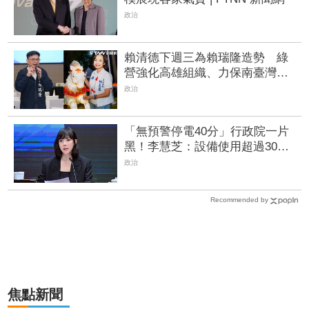
政治
賴清德下週三為賴瑞隆造勢 綠
營強化高雄組織、力保南臺灣不
失
政治
「無預警停電40分」行政院一片
黑！李慧芝：設備使用超過30
年、盼立院速審預算
政治
Recommended by
焦點新聞