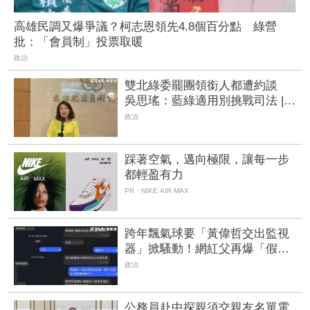
高雄民調又爆爭議？柯志恩領先4.8個百分點 綠營
批：「會員制」投票取暖
政治
雙北綠委罷團領銜人都遭約談
吳思瑤：藍綠適用別挑戰司法 |
FTNN 新聞網
政治
踩著空氣，邁向極限，讓每一步
都輕盈有力
PR・NIKE AIR MAX
跨年飄氣球要「黃偉哲交出監視
器」掀騷動！網紅父再爆「假冒
議員」索資 南市府送法辦 |
政治
FTNN 新聞網
公務員赴中探親須交親友名單電