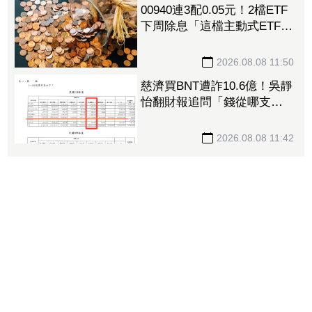
00940連3配0.05元！2檔ETF
下周除息「這檔主動式ETF」
年化配息率逼11%超香 最
後上車日曝
2026.08.08 11:50
慈濟買BNT遭詐10.6億！吳靜
怡翻財報追問「錢從哪支
出」：核銷不會出問題嗎
2026.08.08 11:42