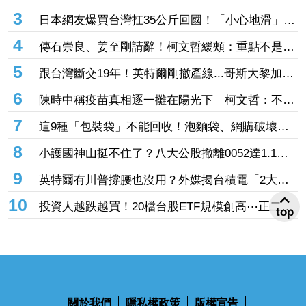
本 半導體設備需求爆發、漲價有戲
3
日本網友爆買台灣扛35公斤回國！「小心地滑」告
示牌也帶走 3萬人笑翻
4
傳石崇良、姜至剛請辭！柯文哲緩頰：重點不是誰
下台 是致癌物從哪來、油流去哪
5
跟台灣斷交19年！英特爾剛撤產線...哥斯大黎加連
2年來台參展搶半導體商機
6
陳時中稱疫苗真相逐一攤在陽光下 柯文哲：不要
臉、完全沒天良沒良心
7
這9種「包裝袋」不能回收！泡麵袋、網購破壞袋
都上榜 丟錯最高罰6000元
8
小護國神山挺不住了？八大公股撤離0052達1.1
億 3檔正2遭棄「主動式天公號」也中槍
9
英特爾有川普撐腰也沒用？外媒揭台積電「2大護
城河」逼退轉單：客戶不敢得罪
10
投資人越跌越買！20檔台股ETF規模創高⋯正二、
top
市值、主動式齊吸金 「這檔正2」今年績效飆
105%
關於我們
隱私權政策
版權宣告