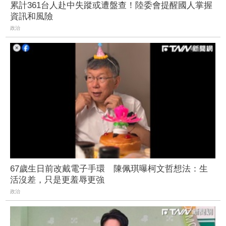
累計361台人赴中失蹤或遭盤查！陸委會提醒國人掌握
資訊和風險
政治
67歲生日前改戴電子手環 陳佩琪曝柯文哲想法：生
活沒差，只是更羞辱更強
政治