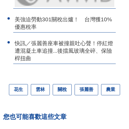
美強迫勞動301關稅出爐！ 台灣獲10%
優惠稅率
快訊／張麗善座車被撞親吐心聲！停紅燈
遭混凝土車追撞...後擋風玻璃全碎、保險
桿扭曲
花生
雲林
關稅
張麗善
農業
您也可能喜歡這些文章