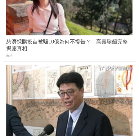
慈濟採購疫苗被騙10億為何不提告？ 高嘉瑜籲完整
揭露真相
政治