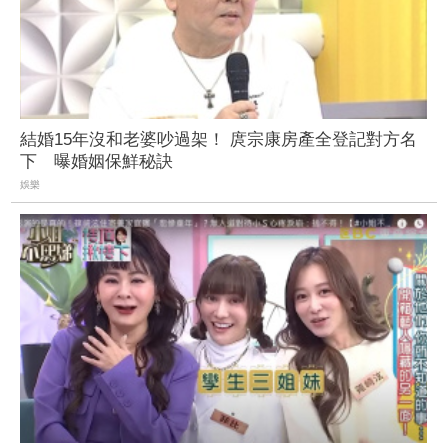
結婚15年沒和老婆吵過架！ 庹宗康房產全登記對方名
下 曝婚姻保鮮秘訣
娛樂