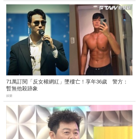
71萬訂閱「反女權網紅」墜樓亡！享年36歲 警方：
暫無他殺跡象
娛樂