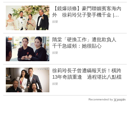
【鏡爆頭條】豪門聯姻賓客海內
外 徐莉玲兒子娶手機千金 |
FTNN 新聞網
娛樂
隋棠「硬換工作」遭批欺負人
千千急緩頰：她很貼心
娛樂
徐莉玲長子曾遭瞞報夭折！橫跨
13年奇蹟重逢 過程堪比八點檔
娛樂
Recommended by