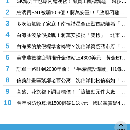
1
SK海力士也爆內鬼洩密！前員工跳槽海思「竊技術
機密附在履歷內」 判刑1年半
2
慈濟買BNT被騙10.6億！蔣萬安重申「政府刁難民
間」 沈伯洋開嗆：「說一個謊要用千萬個謊來
3
多次酒駕毀了家庭！南韓諧星金正烈首認離婚「分
圓」
居長達13年」 感謝台僑前妻仍照顧
4
白海豚沒放假掀戰！蔣萬安挨批「雙標」 北市府
急澄清：兩次條件根本不同
5
白海豚的放假標準會轉彎？沈伯洋質疑蔣市府「標
準不一」
6
美非農數據疲弱推升金價站上4300美元 黃金ETF
走強「這檔正2」一周漲近9%
7
訂單一路旺到2030年前！「半導體設備廠」H1每股
賺27.27元創同期新高 連4季賺逾一個股本
8
信義計畫區緊鄰老舊公寓 沈伯洋批松信猶如「兩
個世界」
9
高盛、花旗都下調目標價！「這被動元件大廠」股
價腰斬人心惶惶 專家逆勢喊安：兩家外資都沒看
10
明年國防預算增1500億破1.1兆元 國民黨質疑400
衰它
億無人機硬要編特別預算「刷卡換現金」
top