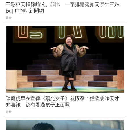
王彩樺同框篠崎泫、菲比 一字排開宛如同孿生三姊
妹 | FTNN 新聞網
娛樂
陳庭妮早在宣傳《陽光女子》就懷孕！鍾欣凌昨天才
知喜訊 認有看過孩子正面照
娛樂