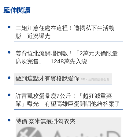
延伸閱讀
二姐江蕙住處在這裡！遭揭私下生活動
態 近況曝光
姜育恆北流開唱倒數！「2萬元天價限量
席次完售」 1248萬先入袋
做到這點才有資格說愛你
PR・台灣癌症基金會
許富凱攻蛋暴瘦7公斤！「超狂減重菜
單」曝光 有望高雄巨蛋開唱他給答案了
特價 奈米無痕掛勾衣夾