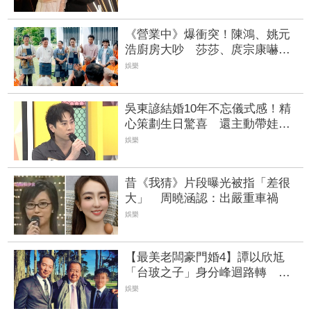
《營業中》爆衝突！陳鴻、姚元
浩廚房大吵 莎莎、庹宗康嚇傻
避難
娛樂
吳東諺結婚10年不忘儀式感！精
心策劃生日驚喜 還主動帶娃羨
煞人妻女星
娛樂
昔《我猜》片段曝光被指「差很
大」 周曉涵認：出嚴重車禍
娛樂
【最美老闆豪門婚4】譚以欣尪
「台玻之子」身分峰迴路轉 企
業界都市傳說一次看 | FTNN 新
娛樂
聞網