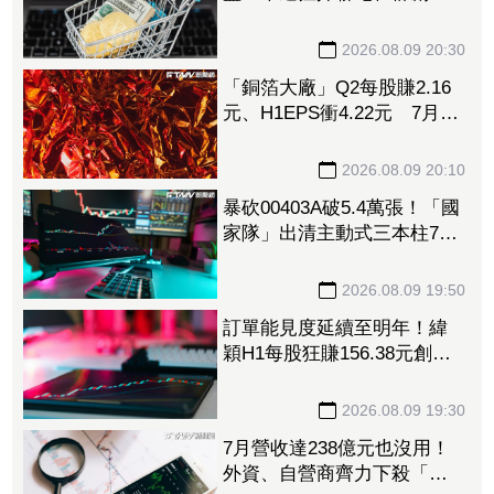
張 補貨名單一次看
2026.08.09 20:30
「銅箔大廠」Q2每股賺2.16
元、H1EPS衝4.22元 7月營
收再報捷、迎年月雙增
2026.08.09 20:10
暴砍00403A破5.4萬張！「國
家隊」出清主動式三本柱7萬
張 重量級正2、0050全中刀
撤資15億
2026.08.09 19:50
訂單能見度延續至明年！緯
穎H1每股狂賺156.38元創同
期新高 砸逾300億元擴充AI
伺服器產能
2026.08.09 19:30
7月營收達238億元也沒用！
外資、自營商齊力下殺「這