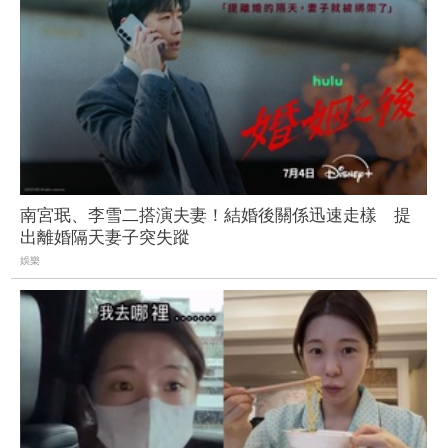
南宮珉、李雪二搭演夫妻！結婚後關係迅速走樣 提
出離婚隔天妻子突失蹤
娛樂