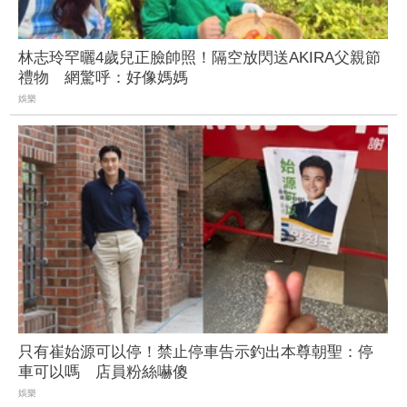
林志玲罕曬4歲兒正臉帥照！隔空放閃送AKIRA父親節
禮物 網驚呼：好像媽媽
娛樂
只有崔始源可以停！禁止停車告示釣出本尊朝聖：停
車可以嗎 店員粉絲嚇傻
娛樂