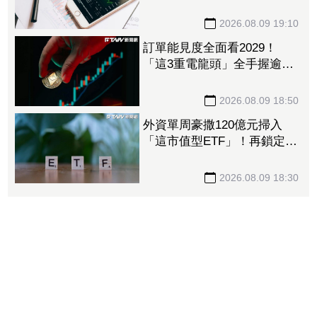
晶圓代工廠」 三大法人狠
砍156億元
2026.08.09 19:10
訂單能見度全面看2029！
「這3重電龍頭」全手握逾百
億元訂單 市場聚焦董事會
承認第二季財報
2026.08.09 18:50
外資單周豪撒120億元掃入
「這市值型ETF」！再鎖定5
檔主動式進貨、「這2檔」進
貨逾10萬張
2026.08.09 18:30