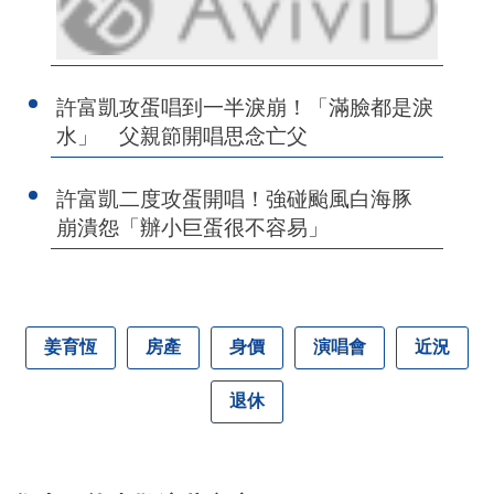
許富凱攻蛋唱到一半淚崩！「滿臉都是淚
水」 父親節開唱思念亡父
許富凱二度攻蛋開唱！強碰颱風白海豚
崩潰怨「辦小巨蛋很不容易」
姜育恆
房產
身價
演唱會
近況
退休