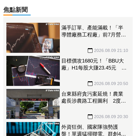
焦點新聞
滿手訂單、產能滿載！「半
導體廠務工程廠」前7月營收
創新高 量子電腦業務同步
開花
2026.08.09 21:10
目標價攻1680元！「BBU大
廠」H1每股大賺23.45元 資
料中心需求旺、產品結構優
化推升毛利率
2026.08.09 20:50
台東縣府貪污案延燒！農業
處長涉農路工程圖利 2度交
保仍遭羈押禁見
2026.08.09 20:30
外資狂倒、國家隊強勢護
盤！單週猛掃聯電、群創4萬