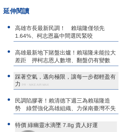
延伸閱讀
高雄市長最新民調！ 賴瑞隆僅領先
1.64%、柯志恩贏中間選民緊咬
高雄最新地下賭盤出爐！賴瑞隆未能拉大
差距 押柯志恩人數增、翻盤仍有變數
踩著空氣，邁向極限，讓每一步都輕盈有
力
PR・NIKE AIR MAX
民調陷膠著！賴清德下週三為賴瑞隆造
勢 綠營強化高雄組織、力保南臺灣不失
特價 綠幽靈水滴墜 7.8g 貴人好運