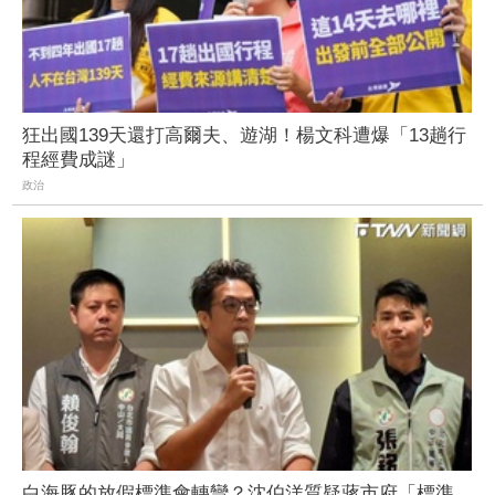
狂出國139天還打高爾夫、遊湖！楊文科遭爆「13趟行
程經費成謎」
政治
白海豚的放假標準會轉彎？沈伯洋質疑蔣市府「標準