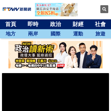
首頁
即時
政治
財經
社會
地方
兩岸
國際
運動
旅遊