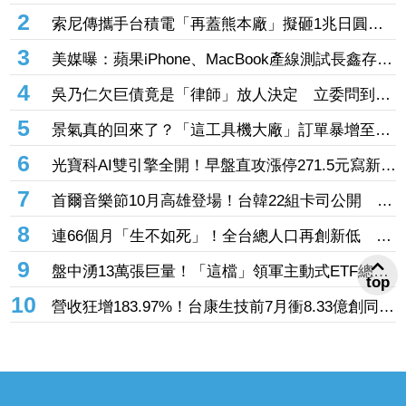
枝 蔡淑臻狼狽扮瘋女人
2
索尼傳攜手台積電「再蓋熊本廠」擬砸1兆日圓！
最大股東曝光 鎖定機器人、車用感測器
3
美媒曝：蘋果iPhone、MacBook產線測試長鑫存儲
晶片 望改善供應鏈問題
4
吳乃仁欠巨債竟是「律師」放人決定 立委問到傻
眼：欠台糖錢不用還真好
5
景氣真的回來了？「這工具機大廠」訂單暴增至14
億元 全球傳動機器人一路旺到年底、EPS一次看
6
光寶科AI雙引擎全開！早盤直攻漲停271.5元寫新
高 高掛1.9萬張買單排隊搶進
7
首爾音樂節10月高雄登場！台韓22組卡司公開
SUPER JUNIOR-K.R.Y.睽違7年合體
8
連66個月「生不如死」！全台總人口再創新低 7
月新生兒不足8千人
9
盤中湧13萬張巨量！「這檔」領軍主動式ETF總規
top
模飆升 外資已撒22.8億掃進00403A逾23萬張
10
營收狂增183.97%！台康生技前7月衝8.33億創同期
次高 股價飆漲9%衝52.6元