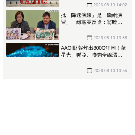
錄
2026.08.10 14:02
批「降速演練」是「斷網演
習」 綠黨團反嗆：翁曉玲
應該認得字
2026.08.10 13:58
AAOI財報炸出800G狂潮！華
星光、聯亞、聯鈞全線漲
停 光通訊股集體開趴
2026.08.10 13:55