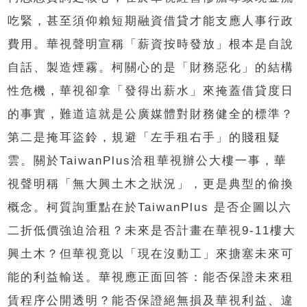
吃緊，甚至須仰賴短期融資借貸才能支應人事行政
費用。華視聲明宣稱「薪資按時發放」根本是自說
自話、製造煙霧。柯關心的是「財務惡化」的結構
性危機，華視卻拿「發得出薪水」來掩蓋借貸度日
的事實，難道這就是公廣媒體對財務健全的標準？
第二是掩耳盜鈴，規避「左手租右手」的賤租疑
雲。關於TaiwanPlus洽租華視辦公大樓一事，華
視聲明稱「無大興土木之狀況」，更是典型的偷換
概念。柯質詢重點在於TaiwanPlus 是否企圖以六
二折低價強迫洽租？未來是否計畫在華視9-11樓大
興土木？但華視竟以「現在沒動工」來搪塞未來可
能的利益輸送。華視應正面回答：能否保證未來租
賃程序公開透明？能否保證絕無損及華視利益、違