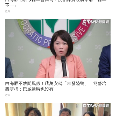
不一」
政治
白海豚不放颱風假！蔣萬安稱「未發陸警」 簡舒培
轟雙標：巴威當時也沒有
政治