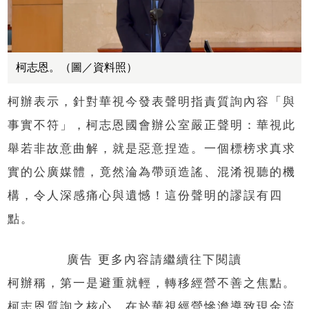
柯志恩。（圖／資料照）
柯辦表示，針對華視今發表聲明指責質詢內容「與
事實不符」，柯志恩國會辦公室嚴正聲明：華視此
舉若非故意曲解，就是惡意捏造。一個標榜求真求
實的公廣媒體，竟然淪為帶頭造謠、混淆視聽的機
構，令人深感痛心與遺憾！這份聲明的謬誤有四
點。
廣告 更多內容請繼續往下閱讀
柯辦稱，第一是避重就輕，轉移經營不善之焦點。
柯志恩質詢之核心，在於華視經營慘澹導致現金流