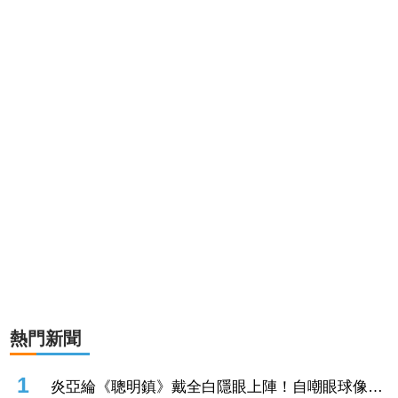
熱門新聞
1
炎亞綸《聰明鎮》戴全白隱眼上陣！自嘲眼球像荔