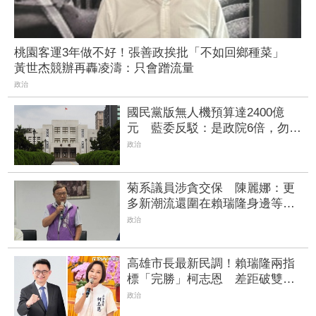
桃園客運3年做不好！張善政挨批「不如回鄉種菜」
黃世杰競辦再轟凌濤：只會蹭流量
政治
國民黨版無人機預算達2400億
元 藍委反駁：是政院6倍，勿造
謠杯葛
政治
菊系議員涉貪交保 陳麗娜：更
多新潮流還圍在賴瑞隆身邊等著
掌權
政治
高雄市長最新民調！賴瑞隆兩指
標「完勝」柯志恩 差距破雙位
數
政治