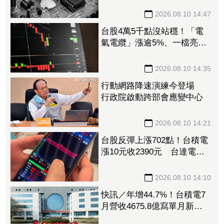
2026.08.10 14:47
台股4萬5千點沒站穩！「電
氣電纜」漲逾5%、一檔亮紅
燈 油電燃氣成提款機挫逾
2%
2026.08.10 14:35
行動網路降速演練今登場
行政院啟動跨部會應變中心
2026.08.10 14:21
台股反彈上漲702點！台積電
漲10元收2390元 台達電飆
漲停、日月光漲逾7%
2026.08.10 14:10
快訊／年增44.7%！台積電7
月營收4675.8億寫單月新
高 前7月營收2.87兆同創紀