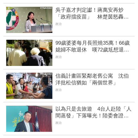
吳子嘉才判定讞！蔣萬安再炒
「政府擋疫苗」 林楚茵怒轟
「惡質」：為選舉搭上造謠列車
政治
99歲婆婆每月長照燒35萬！66歲
媳婦不敢退休 嘆72歲尪想退也
「負擔不起」
政治
信義計畫區緊鄰老舊公寓 沈伯
洋批松信猶如「兩個世界」
政治
以為只是去旅遊 4台人赴陸「人
間蒸發」下落曝光！陸委會證
實：全在中國遭拘留
政治