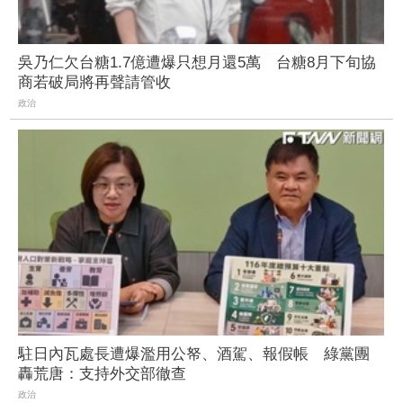
吳乃仁欠台糖1.7億遭爆只想月還5萬 台糖8月下旬協
商若破局將再聲請管收
政治
駐日內瓦處長遭爆濫用公帑、酒駕、報假帳 綠黨團
轟荒唐：支持外交部徹查
政治