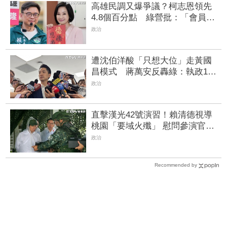
高雄民調又爆爭議？柯志恩領先
4.8個百分點 綠營批：「會員
制」投票取暖
政治
遭沈伯洋酸「只想大位」走黃國
昌模式 蔣萬安反轟綠：執政10
年就這模式
政治
直擊漢光42號演習！賴清德視導
桃園「要域火殲」 慰問參演官兵
辛勞
政治
Recommended by