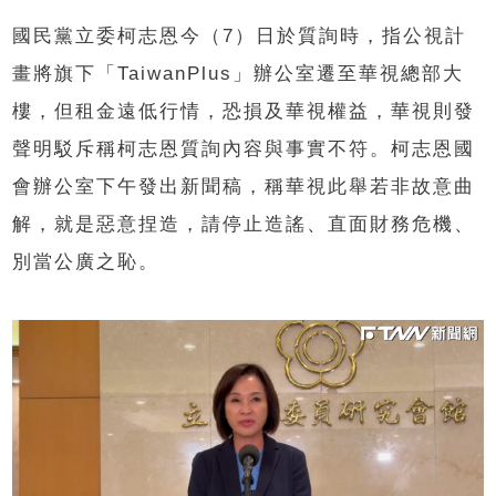
國民黨立委柯志恩今（7）日於質詢時，指公視計
畫將旗下「TaiwanPlus」辦公室遷至華視總部大
樓，但租金遠低行情，恐損及華視權益，華視則發
聲明駁斥稱柯志恩質詢內容與事實不符。柯志恩國
會辦公室下午發出新聞稿，稱華視此舉若非故意曲
解，就是惡意捏造，請停止造謠、直面財務危機、
別當公廣之恥。