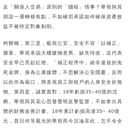
反「關係人交易」原則的「賤租」情事？華視與其
胡說一通轉移焦點，不如確切承諾如何確保資產效
益不被特定對象剝削。
柯辦稱，第三是，藐視公安，安全不容「以補正」
搪塞。華視承認大樓建物老舊、缺失待改，這代表
安全早已亮起紅燈。「補正程序中」絕非違規的免
死金牌。身為公廣媒體，不思解決公安隱憂，反而
以此作為藉口，簡直視員工與租戶的人身安全於無
物。第四是，誠實面對，18年虧損35~40億的沈
痾。華視與其花心思發聲明反擊監督，不如拿出具
體的財務改善計畫。18年累計虧損高達35~ 40億
元，昔日何等風光的華視而今沉淪至此，怎不令全