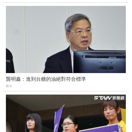
龔明鑫：進到台糖的油絕對符合標準
政治