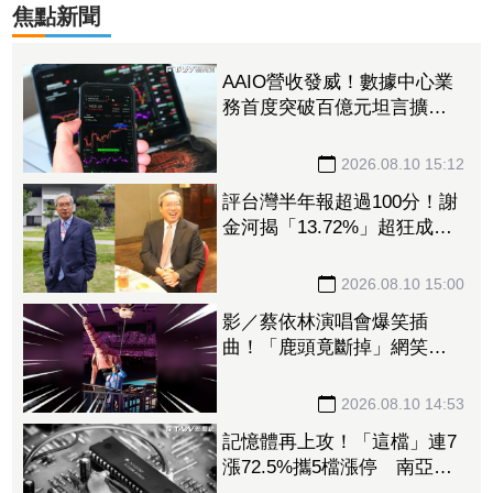
焦點新聞
AAIO營收發威！數據中心業
務首度突破百億元坦言擴
產 「6檔」最強台廠光通噴
出漲停
2026.08.10 15:12
評台灣半年報超過100分！謝
金河揭「13.72%」超狂成長
成績 中韓全被甩在後頭
2026.08.10 15:00
影／蔡依林演唱會爆笑插
曲！「鹿頭竟斷掉」網笑
瘋：鹿易十六
2026.08.10 14:53
記憶體再上攻！「這檔」連7
漲72.5%攜5檔漲停 南亞
科、華邦電、旺宏都亮燈