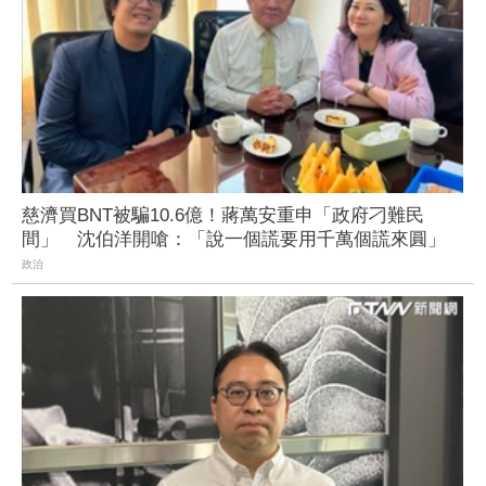
慈濟買BNT被騙10.6億！蔣萬安重申「政府刁難民
間」 沈伯洋開嗆：「說一個謊要用千萬個謊來圓」
政治