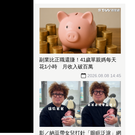
副業比正職還賺！41歲單親媽每天
花1小時 月收入破百萬
2026.08.08 14:45
影／納豆帶女兒打針「眼眶泛淚」網