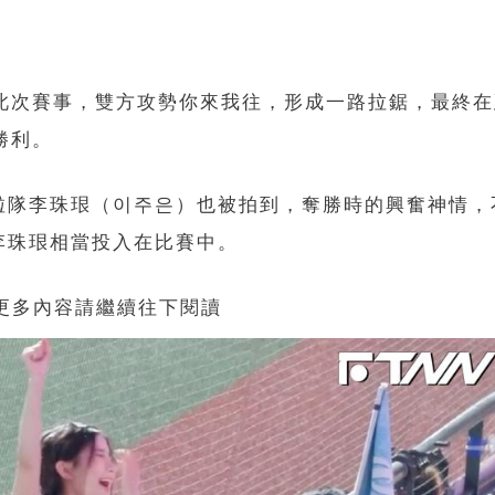
此次賽事，雙方攻勢你來我往，形成一路拉鋸，最終在
勝利。
啦隊李珠珢（이주은）也被拍到，奪勝時的興奮神情，
李珠珢相當投入在比賽中。
 更多內容請繼續往下閱讀