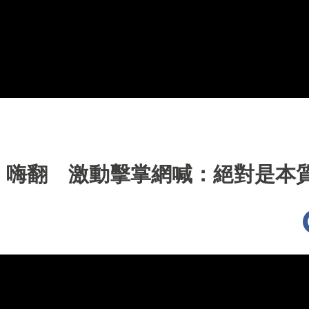
」嗨翻 激動擊掌網喊：絕對是本