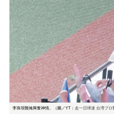
李珠珢難掩興奮神情。（圖／YT：
走一日球迷 台湾プロ