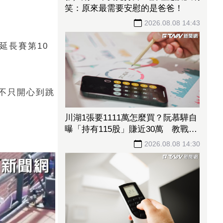
笑：原來最需要安慰的是爸爸！
2026.08.08 14:43
延長賽第10
不只開心到跳
川湖1張要1111萬怎麼買？阮慕驊自
曝「持有115股」賺近30萬 教戰小
資族：報酬率不會變
2026.08.08 14:30