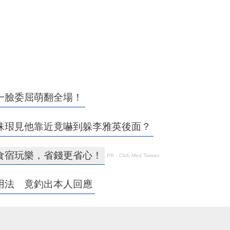
一臉委屈萌翻全場！
珠珢見他靠近竟嚇到躲李雅英後面？
食宿玩樂，省錢更省心！
PR・Club Med Taiwan
用法 竟釣出本人回應