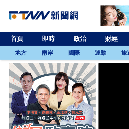
首頁
即時
政治
財經
地方
兩岸
國際
運動
旅