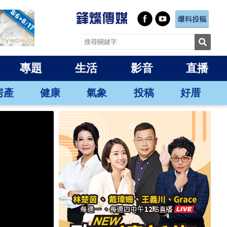
專題
生活
影音
直播
房產
健康
氣象
投稿
好厝