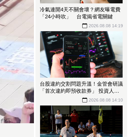
冷氣連開4天不關會壞？網友曝電費
「24小時吹」 台電揭省電關鍵
2026.08.08 14:19
台股違約交割問題升溫！金管會研議
「首次違約即預收款券」 投資人炸
鍋：乾脆改T+0
2026.08.08 14:10