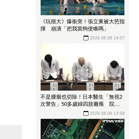
《玩很大》爆衝突！張立東被大芭指
揮 崩潰「把我當狗使喚嗎」
2026.08.08 14:07
不是腫瘤也切除！日本醫生「無視2
次警告」50多歲婦四肢癱瘓 院方
鞠躬謝罪
2026.08.08 13:58