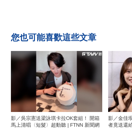
您也可能喜歡這些文章
影／吳宗憲送梁詠琪卡拉OK套組！ 開箱
影／金佳
馬上清唱〈短髮〉超動聽 | FTNN 新聞網
者竟送還