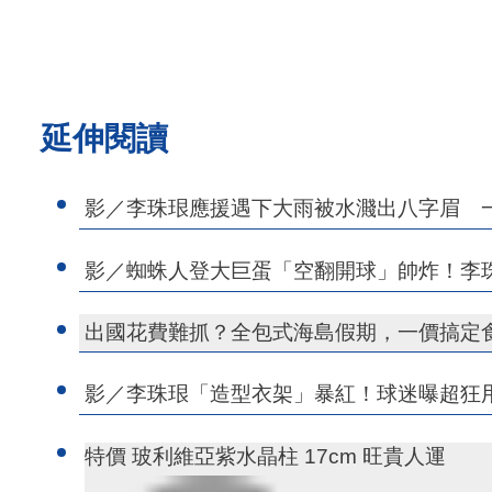
延伸閱讀
影／李珠珢應援遇下大雨被水濺出八字眉 
影／蜘蛛人登大巨蛋「空翻開球」帥炸！李
出國花費難抓？全包式海島假期，一價搞定
影／李珠珢「造型衣架」暴紅！球迷曝超狂
特價 玻利維亞紫水晶柱 17cm 旺貴人運