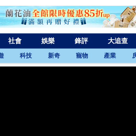
社會
娛樂
鋒評
大追查
遊
科技
新奇
寵物
產業