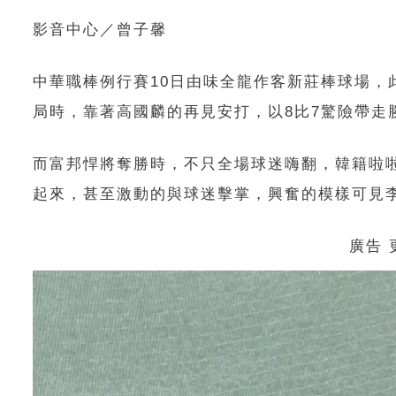
影音中心／曾子馨
中華職棒例行賽10日由味全龍作客新莊棒球場，
局時，靠著高國麟的再見安打，以8比7驚險帶走
而富邦悍將奪勝時，不只全場球迷嗨翻，韓籍啦
起來，甚至激動的與球迷擊掌，興奮的模樣可見
廣告