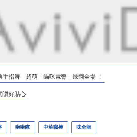
典手指舞 超萌「貓咪電臀」辣翻全場 ！
網讚好貼心
將
啦啦隊
中華職棒
味全龍