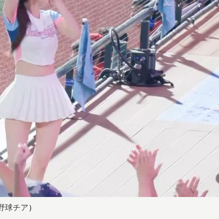
野球チア
）