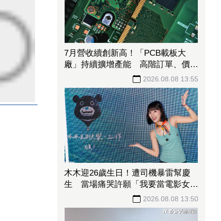
7月營收續創新高！「PCB載板大
廠」持續擴增產能 高階訂單、價格
調漲帶旺下半年
2026.08.08 13:55
木木迎26歲生日！遭司機暴雷幫慶
生 當場痛哭許願「我要當電影女主
角」
2026.08.08 13:50