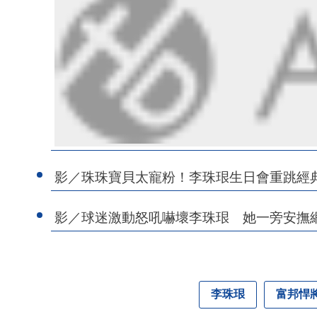
影／珠珠寶貝太寵粉！李珠珢生日會重跳經
影／球迷激動怒吼嚇壞李珠珢 她一旁安撫
李珠珢
富邦悍