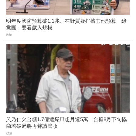
明年度國防預算破1.1兆、在野質疑排擠其他預算 綠
黨團：要看歲入規模
政治
吳乃仁欠台糖1.7億遭爆只想月還5萬 台糖8月下旬協
商若破局將再聲請管收
政治