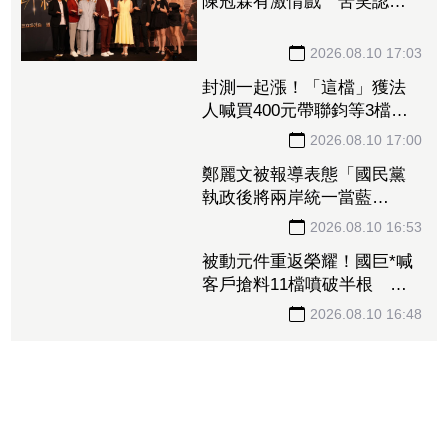
陳冠霖有激情戲 苦笑認：
不知怎麼跟老公報備
2026.08.10 17:03
封測一起漲！「這檔」獲法
人喊買400元帶聯鈞等3檔拔
漲停 訊芯、日月光、南茂
全攻7%
2026.08.10 17:00
鄭麗文被報導表態「國民黨
執政後將兩岸統一當藍
圖」 國民黨痛批媒體誤導
令人不齒
2026.08.10 16:53
被動元件重返榮耀！國巨*喊
客戶搶料11檔噴破半根
「這檔」噴出588元登新龍頭
2026.08.10 16:48