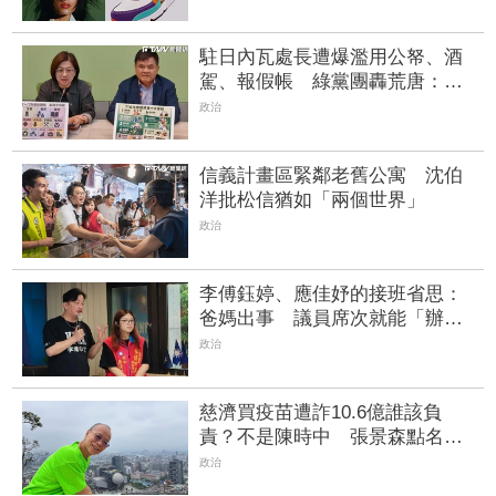
駐日內瓦處長遭爆濫用公帑、酒
駕、報假帳 綠黨團轟荒唐：支
持外交部徹查
政治
信義計畫區緊鄰老舊公寓 沈伯
洋批松信猶如「兩個世界」
政治
李傅鈺婷、應佳妤的接班省思：
爸媽出事 議員席次就能「辦理
過戶」？
政治
慈濟買疫苗遭詐10.6億誰該負
責？不是陳時中 張景森點名：
執行長下台
政治