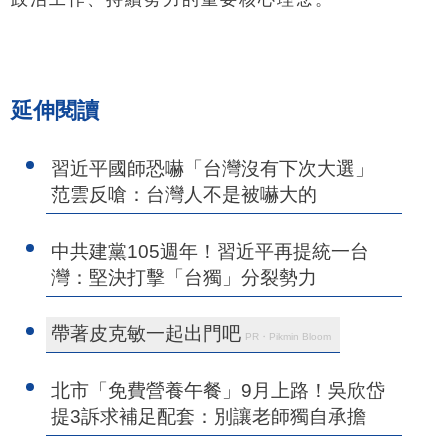
延伸閱讀
習近平國師恐嚇「台灣沒有下次大選」
范雲反嗆：台灣人不是被嚇大的
中共建黨105週年！習近平再提統一台
灣：堅決打擊「台獨」分裂勢力
帶著皮克敏一起出門吧
PR・Pikmin Bloom
北市「免費營養午餐」9月上路！吳欣岱
提3訴求補足配套：別讓老師獨自承擔