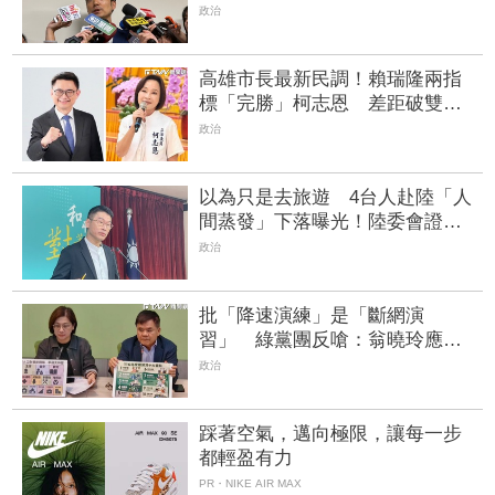
黨最適合
政治
高雄市長最新民調！賴瑞隆兩指
標「完勝」柯志恩 差距破雙位
數
政治
以為只是去旅遊 4台人赴陸「人
間蒸發」下落曝光！陸委會證
實：全在中國遭拘留
政治
批「降速演練」是「斷網演
習」 綠黨團反嗆：翁曉玲應該
認得字
政治
踩著空氣，邁向極限，讓每一步
都輕盈有力
PR・NIKE AIR MAX