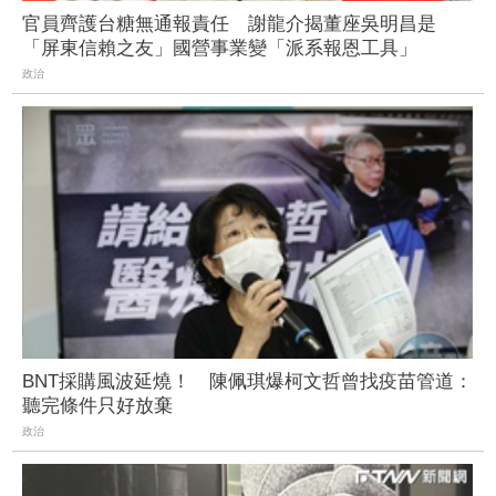
官員齊護台糖無通報責任 謝龍介揭董座吳明昌是
「屏東信賴之友」國營事業變「派系報恩工具」
政治
BNT採購風波延燒！ 陳佩琪爆柯文哲曾找疫苗管道：
聽完條件只好放棄
政治