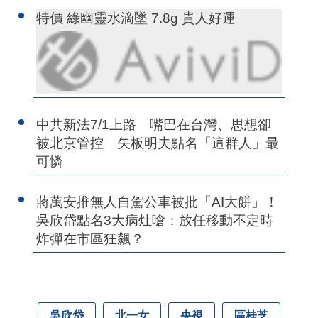
特價 綠幽靈水滴墜 7.8g 貴人好運
中共新法7/1上路 嘴巴在台灣、思想卻
被北京管控 矢板明夫點名「這群人」最
可憐
蔣萬安推無人自駕公車被批「AI大餅」！
吳欣岱點名3大病灶嗆：放任移動不定時
炸彈在市區狂飆？
吳欣岱
北一女
央視
區桂芝