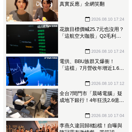
真實反應」全網笑翻
2026.08.10 17:24
花旗目標價喊25.7元也沒用？
「這航空大咖股」Q2毛利率
備油價拖累 股價狂殺差點
跌停
2026.08.10 17:24
電供、BBU族群又爆衝！
「這檔」7月營收年增近1.6倍
亮燈慶祝 台達電、光寶科
同飆漲停、順達噴漲9.31%
2026.08.10 17:12
全台7間門市「晨晞電腦」疑
成地下銀行！4年狂洗2.6億爽
開名車、名下22筆不動產
業者緊急回應了
2026.08.10 17:04
李燕久違回歸8點檔！自曝與