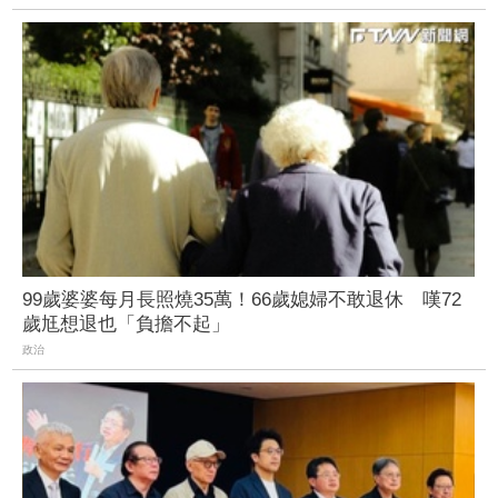
99歲婆婆每月長照燒35萬！66歲媳婦不敢退休 嘆72
歲尪想退也「負擔不起」
政治