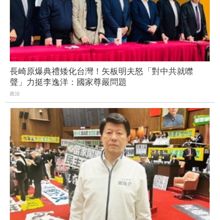
長崎原爆典禮矮化台灣！矢板明夫怒「對中共就噤
聲」力挺李逸洋：國家尊嚴問題
政治