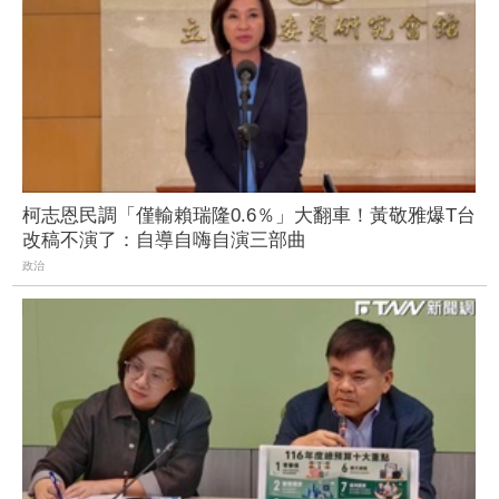
柯志恩民調「僅輸賴瑞隆0.6％」大翻車！黃敬雅爆T台
改稿不演了：自導自嗨自演三部曲
政治