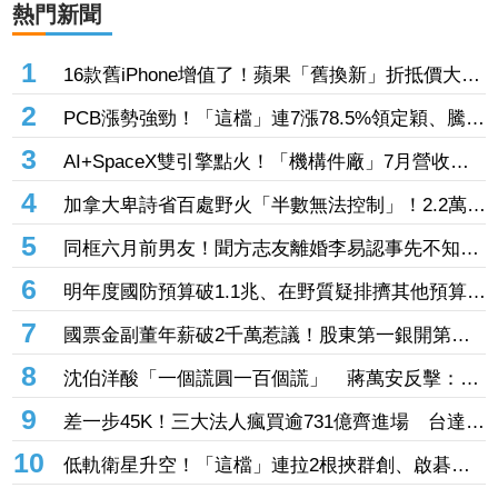
熱門新聞
1
16款舊iPhone增值了！蘋果「舊換新」折抵價大調
整 Mac系列最高調升20%
2
PCB漲勢強勁！「這檔」連7漲78.5%領定穎、騰輝
漲停 載板、玻纖布、低軌衛星全上漲
3
AI+SpaceX雙引擎點火！「機構件廠」7月營收集
體狂飆 崴寶年增104％、jpp-KY刷歷史新高
4
加拿大卑詩省百處野火「半數無法控制」！2.2萬人
被迫撤離 省長嘆：擴散速度如炸彈
5
同框六月前男友！聞方志友離婚李易認事先不知
情 久違拍8點檔突加吻戲來不及報備
6
明年度國防預算破1.1兆、在野質疑排擠其他預算
綠黨團：要看歲入規模
7
國票金副董年薪破2千萬惹議！股東第一銀開第一
槍：檢討薪酬結構合理性
8
沈伯洋酸「一個謊圓一百個謊」 蔣萬安反擊：這
句套民進黨最適合
9
差一步45K！三大法人瘋買逾731億齊進場 台達電