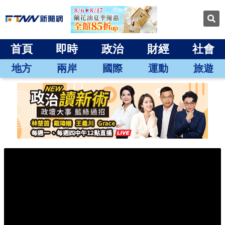
首頁
即時
政治
財經
社會
地方
兩岸
國際
運動
旅遊