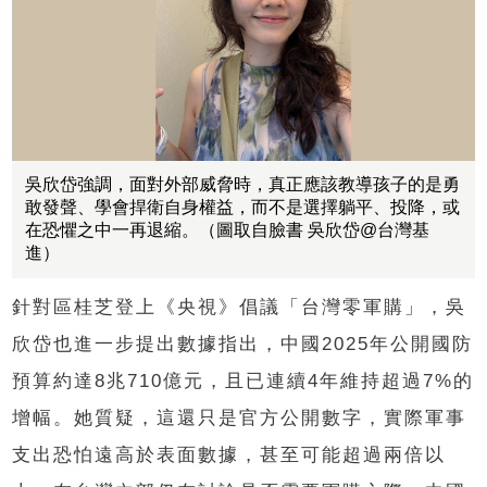
吳欣岱強調，面對外部威脅時，真正應該教導孩子的是勇
敢發聲、學會捍衛自身權益，而不是選擇躺平、投降，或
在恐懼之中一再退縮。（圖取自臉書 吳欣岱@台灣基
進）
針對區桂芝登上《央視》倡議「台灣零軍購」，吳
欣岱也進一步提出數據指出，中國2025年公開國防
預算約達8兆710億元，且已連續4年維持超過7%的
增幅。她質疑，這還只是官方公開數字，實際軍事
支出恐怕遠高於表面數據，甚至可能超過兩倍以