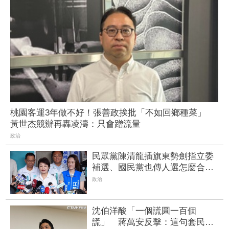
桃園客運3年做不好！張善政挨批「不如回鄉種菜」
黃世杰競辦再轟凌濤：只會蹭流量
政治
民眾黨陳清龍插旗東勢劍指立委
補選、國民黨也傳人選怎麼合？
盧秀燕：共創未來、有商有量
政治
沈伯洋酸「一個謊圓一百個
謊」 蔣萬安反擊：這句套民進