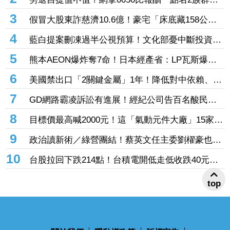
1
胡瓜斥巨資買生日禮物送丁柔安！「偷百萬被發
現」 慘遭本人抓包
2
勞退自提值不值？網拿0050比報酬 點名2族群最
有感：節稅效果佳
3
假冒大股東詐慈濟10.6億！豪宅「床底藏158公斤
黃金」 前律師公會理事長等17人起訴
4
藍白提案刪凍過半公視預算！文化部憂中斷投資
恐造成文化的世代斷層
5
熊本AEON爆炸奪7命！日本經產省：LP瓦斯爆炸
可能性高
6
美國禁出口「2關鍵金屬」1年！降低對中依賴、強
化軍事供應鏈
7
GD網路霸凌訴訟有進展！經紀公司告百名酸民
法院最高裁罰700萬韓元
8
目標價最高喊2000元！這「氣動元件大廠」15家法
人齊按讚 半導體新品＋中國市占雙引擎啟動
9
政治讀新術／綠營團結！蔡英文任主委劉櫂豪也回
top
歸 王瑞德預言：民進黨最接近拿下台東的一次
10
台股拉回下跌214點！台積電開低走低收跌40元
台達電、鴻海、日月光挺身撐盤