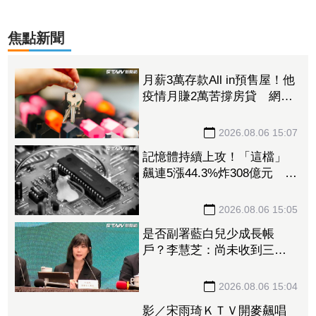
焦點新聞
月薪3萬存款All in預售屋！他
疫情月賺2萬苦撐房貸 網
讚：現在買不到那個價
2026.08.06 15:07
記憶體持續上攻！「這檔」
飆連5漲44.3%炸308億元 南
亞科也累漲40%噴474億元
2026.08.06 15:05
是否副署藍白兒少成長帳
戶？李慧芝：尚未收到三讀
咨文
2026.08.06 15:04
影／宋雨琦ＫＴＶ開麥飆唱