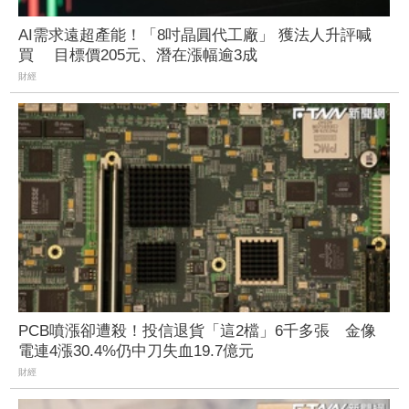
AI需求遠超產能！「8吋晶圓代工廠」 獲法人升評喊
買 目標價205元、潛在漲幅逾3成
財經
PCB噴漲卻遭殺！投信退貨「這2檔」6千多張 金像
電連4漲30.4%仍中刀失血19.7億元
財經