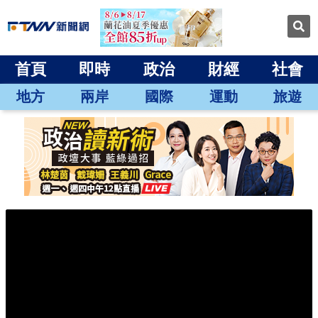
首頁
即時
政治
財經
社會
地方
兩岸
國際
運動
旅遊