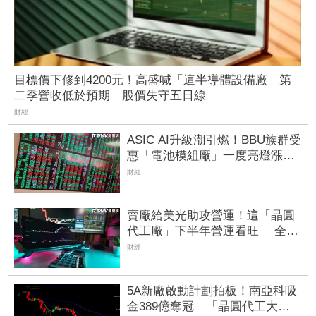
目標價下修到4200元！高盛喊「這半導體設備廠」第
二季營收低於預期 股價失守五日線
財經
ASIC AI升級潮引燃！BBU族群受
惠「電池模組廠」一度亮燈漲
停 順達、加百裕噴半根
財經
賣廠給美光助攻營運！這「晶圓
代工廠」下半年營運看旺 全年
EPS估達5.68元轉盈
財經
5A新廠啟動計劃拍板！南亞科吸
金389億奪冠 「晶圓代工大