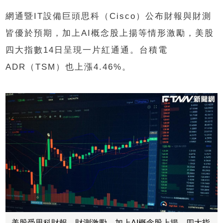
網通暨IT設備巨頭思科（Cisco）公布財報與財測
皆優於預期，加上AI概念股上揚等情形激勵，美股
四大指數14日呈現一片紅通通。台積電
ADR（TSM）也上漲4.46%。
美股受思科財報、財測激勵，加上AI概念股上揚，四大指