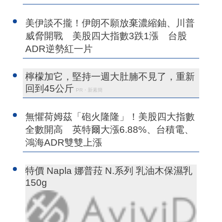
美伊談不攏！伊朗不願放棄濃縮鈾、川普
威脅開戰 美股四大指數3跌1漲 台股
ADR逆勢紅一片
檸檬加它，堅持一週大肚腩不見了，重新
回到45公斤
PR・新素簡
無懼荷姆茲「砲火隆隆」！美股四大指數
全數開高 英特爾大漲6.88%、台積電、
鴻海ADR雙雙上漲
特價 Napla 娜普菈 N.系列 乳油木保濕乳
150g