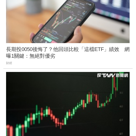
長期投0050後悔了？他回頭比較「這檔ETF」績效 網
曝1關鍵：無絕對優劣
財經