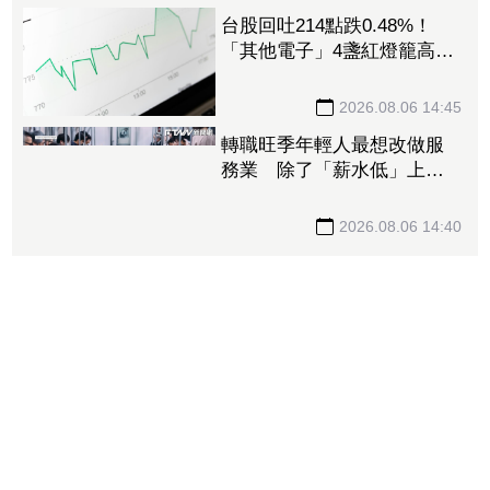
股王」信驊砸1.87億入股
M31 股價飆近半根炸53.06
億成交額
2026.08.06 14:54
台股回吐214點跌0.48%！
「其他電子」4盞紅燈籠高
掛 金融業成提款機挫逾2%
2026.08.06 14:45
轉職旺季年輕人最想改做服
務業 除了「薪水低」上班
族轉職還有這些原因
2026.08.06 14:40