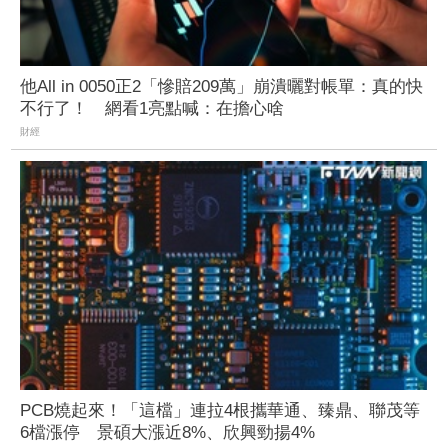
他All in 0050正2「慘賠209萬」崩潰曬對帳單：真的快
不行了！ 網看1亮點喊：在擔心啥
財經
PCB燒起來！「這檔」連拉4根攜華通、臻鼎、聯茂等
6檔漲停 景碩大漲近8%、欣興勁揚4%