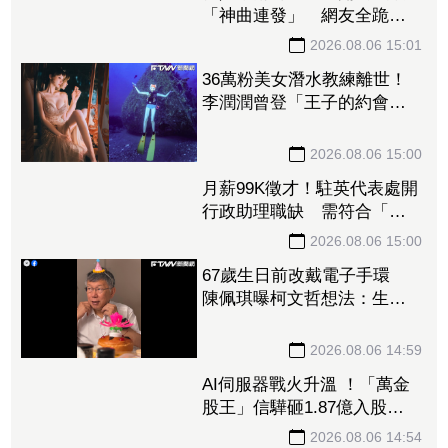
「神曲連發」 網友全跪
喊：不愧是高能量小狗！
2026.08.06 15:01
36萬粉美女潛水教練離世！
李潤潤曾登「王子的約會」
組超夯高顏值CP 昔日畫面
曝光
2026.08.06 15:00
月薪99K徵才！駐英代表處開
行政助理職缺 需符合「這
些條件」網傻眼：是在請實
習？
2026.08.06 15:00
67歲生日前改戴電子手環
陳佩琪曝柯文哲想法：生活
沒差，只是更羞辱更強
2026.08.06 14:59
AI伺服器戰火升溫 ！「萬金