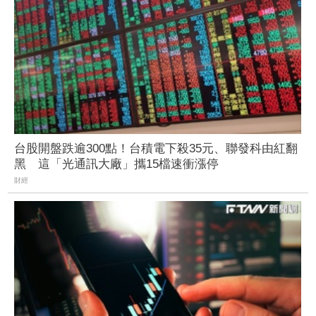
台股開盤跌逾300點！台積電下殺35元、聯發科由紅翻
黑 這「光通訊大廠」攜15檔速衝漲停
財經