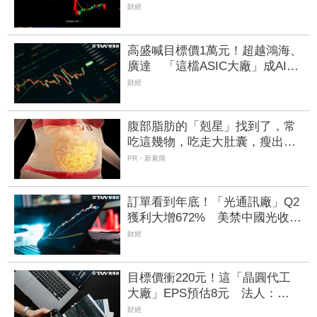
廠」未來展望看俏、挑戰連5紅
財經
高盛喊目標價1萬元！超越鴻海、
廣達 「這檔ASIC大廠」成AI新
龍頭、潛在漲幅上看85%
財經
腹部脂肪的「剋星」找到了，常
吃這幾物，吃走大肚囊，瘦出小
蠻腰
PR・新素簡
訂單看到年底！「光通訊廠」Q2
獲利大增672% 美禁中國光收發
器有望吃轉單紅利
財經
目標價衝220元！這「晶圓代工
大廠」EPS預估8元 法人：
2028年有望賺逾一個股本
財經