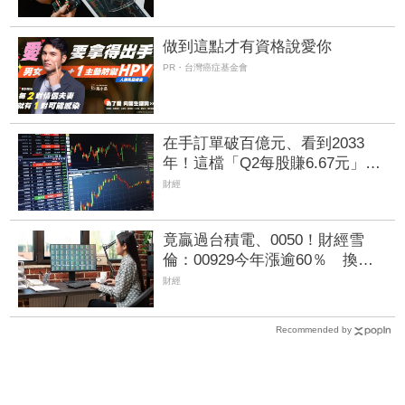
做到這點才有資格說愛你
PR・台灣癌症基金會
在手訂單破百億元、看到2033
年！這檔「Q2每股賺6.67元」獲
利暴增931% AI帶旺光纜需求
財經
竟贏過台積電、0050！財經雪
倫：00929今年漲逾60％ 換股
策略宛如「變形蟲」
財經
Recommended by