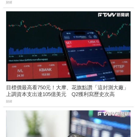
財經
目標價最高看750元！大摩、花旗點讚「這封測大廠」
上調資本支出達105億美元 Q2獲利寫歷史次高
財經