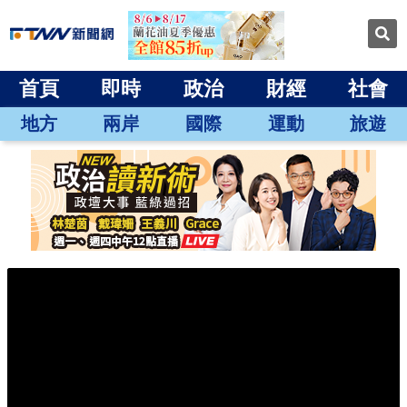
首頁
即時
政治
財經
社會
地方
兩岸
國際
運動
旅遊