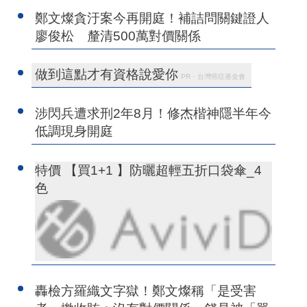
鄭文燦貪汙案今再開庭！補詰問關鍵證人
廖俊松 釐清500萬對價關係
做到這點才有資格說愛你
PR・台灣癌症基金會
涉閃兵遭求刑2年8月！修杰楷神隱半年今
低調現身開庭
特價 【買1+1 】防曬超輕五折口袋傘_4
色
轟檢方羅織文字獄！鄭文燦稱「是受害