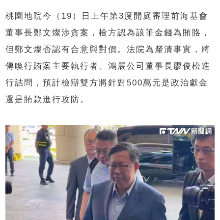
桃園地院今（19）日上午第3度開庭審理前海基會
董事長鄭文燦涉貪案，檢方認為該筆金錢為賄賂，
但鄭文燦否認有合意與對價。法院為釐清事實，將
傳喚行賄案主要執行者、鴻展公司董事長廖俊松進
行詰問，預計檢辯雙方將針對500萬元是政治獻金
還是賄款進行攻防。