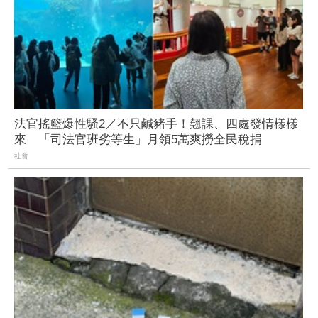
法官搖籃爆性騷2／不只鹹豬手！翹課、四處發情樣樣
來 「司法官班劣等生」月領5萬爽撈全民稅捐
社會