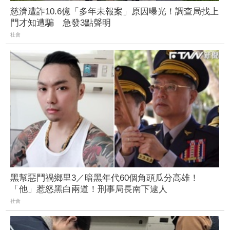
慈濟遭詐10.6億「多年未報案」原因曝光！調查局找上
門才知遭騙 急發3點聲明
社會
黑幫惡鬥禍鄉里3／暗黑年代60個角頭瓜分高雄！
「他」惹怒黑白兩道！刑事局長南下逮人
社會