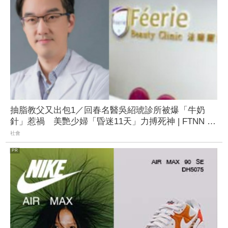
抽脂教父又出包1／回春名醫吳紹琥診所被爆「牛奶
針」惹禍 美艷少婦「昏迷11天」力搏死神 | FTNN 新
聞網
社會