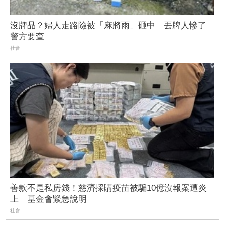
沒牌品？婦人走路險被「麻將雨」砸中 丟牌人慘了
警方要查
社會
善款不是私房錢！慈濟採購疫苗被騙10億沒報案遭炎
上 基金會緊急說明
社會