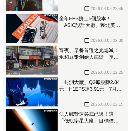
元 7月營收同締新猷、年增
96.88%
2026.08.08 22:45
全年EPS拚上5個股本！
「ASIC設計大廠」獲北美
CPU大單助攻 7月營收飆
158%
2026.08.08 22:30
宵夜、早餐首選之光熄滅！
永和豆漿創始人病逝 享壽
70歲
2026.08.08 22:25
「封測大廠」Q2每股賺2.04
元、H1EPS達3.91元 7月營
收再喜迎年月雙增
2026.08.08 22:15
法人喊營運谷底已過！這
「低軌衛星大廠」目標價衝
1560元 下半年出貨回溫、