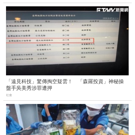
「遠見科技」驚傳掏空疑雲！ 「森羅投資」神秘操
盤手吳美秀涉罪遭押
社會