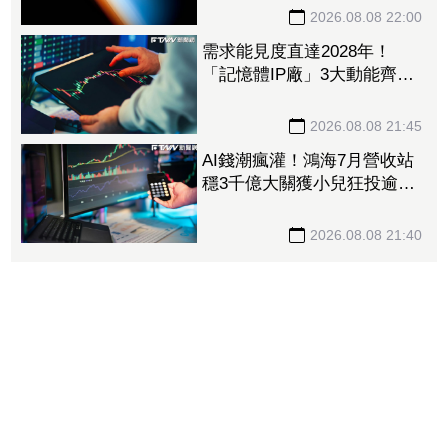
營收估成長20%
2026.08.08 22:00
需求能見度直達2028年！
「記憶體IP廠」3大動能齊
發 目標價衝上1430元
2026.08.08 21:45
AI錢潮瘋灌！鴻海7月營收站
穩3千億大關獲小兒狂投逾7
萬張居冠 「這檔」單月營
收首跨9千億、法說前夕吸買
2026.08.08 21:40
氣