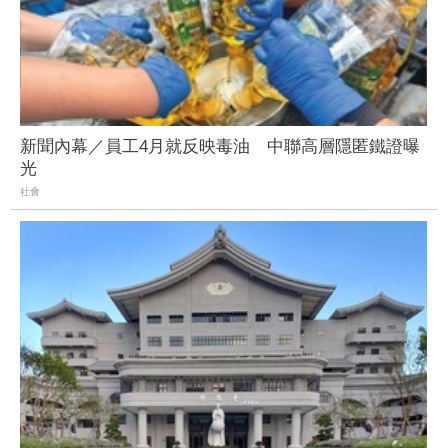
新聞內幕／員工4月就反映毒油 中聯高層隱匿鐵證曝
光
社會