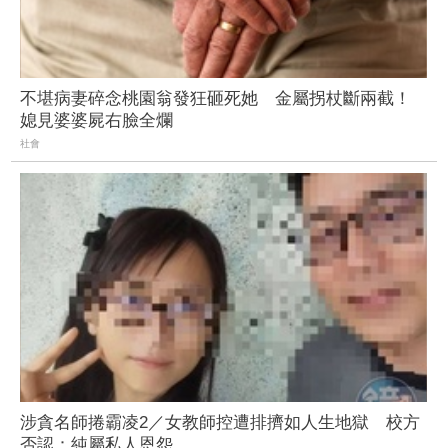
不堪病妻碎念桃園翁發狂砸死她 金屬拐杖斷兩截！
媳見婆婆屍右臉全爛
社會
涉貪名師捲霸凌2／女教師控遭排擠如人生地獄 校方
否認：純屬私人恩怨