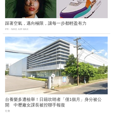
踩著空氣，邁向極限，讓每一步都輕盈有力
PR・NIKE AIR MAX
台養樂多遭檢舉！日籍吹哨者「僅1個月」身分被公
開 中壢廠女課長被控聯手報復
社會