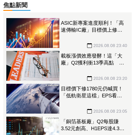
焦點新聞
ASIC新專案進度順利！「高
速傳輸IC廠」目標價上修至
710元 Q3蓄勢待發迎旺季
效應
2026.08.08 23:40
載板漲價效應發酵！這「大
廠」Q2獲利衝13季高點 再
砸468億搶AI商機
2026.08.08 23:20
目標價下修1780元仍喊買！
「低軌衛星這檔」EPS看至
35元 切AI資料中心市場猛
添營運動能
2026.08.08 23:05
「銅箔基板廠」Q2每股賺
3.52元創高、H1EPS達4.39