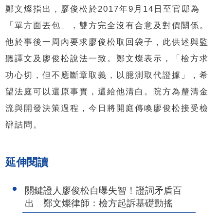
鄭文燦指出，廖俊松於2017年9月14日至官邸為
「單方面丟包」，雙方完全沒有合意及對價關係。
他於事後一周內要求廖俊松取回袋子，此供述與監
聽譯文及廖俊松說法一致。鄭文燦表示，「檢方求
功心切，但不應斷章取義，以臆測取代證據」，希
望法庭可以還原事實，還給他清白。院方為釐清金
流與開發決策過程，今日將開庭傳喚廖俊松接受檢
辯詰問。
延伸閱讀
關鍵證人廖俊松自曝失智！證詞矛盾百
出 鄭文燦律師：檢方起訴基礎動搖