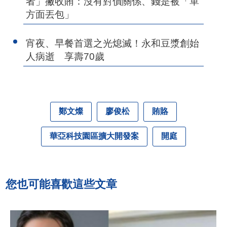
者」撇收賄：沒有對價關係、錢是被「單
方面丟包」
宵夜、早餐首選之光熄滅！永和豆漿創始
人病逝 享壽70歲
鄭文燦
廖俊松
賄賂
華亞科技園區擴大開發案
開庭
您也可能喜歡這些文章