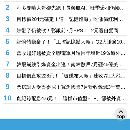
20.87元 股價卻殺至跌停鎖死
2
利多要噴大哥卻先跑！長榮航AI、旺季爆棚仍慘冠
賣超王 「這檔鋼鐵」７月營收年增46%也不被買
3
目標價204元確定！這「記憶體廠」吃漲價紅利、
單
Q2毛利率衝70% 全年營運看旺
4
賺翻了仍被砍！彰銀前7月EPS 1.12元遭自營商照
殺2.33億淪賣超王 「這檔記憶體」營收創高也遭
5
記憶體賺翻了！「工控記憶體大廠」Q2大賺逾10股
倒
本、H1EPS達166.45元 7月營收續旺再迎年月雙
6
營收越好越被賣？聯電單月進帳年增近19％遭外資
增
「砍到見骨」 台塑4寶「這檔」營收刷49個月新
7
韓股崩跌引爆資金出逃！南韓散戶7月砸46億美元
高也挨刀
「錢」進美股
8
目標價直攻228元！「玻纖布大廠」連收7紅大漲
32.86% 投信單周撒16.7億元、掃入近萬張
9
票房讓人受盡委屈！寬魚國際7月營收銳減3千萬原
因曝「王心凌票房＞楊丞琳」 網笑翻：是吃了誠
10
創紀錄配息4.6元！「這檔市值型ETF」卻被外資單
實果實嗎
周大砍3.4萬張 00923豪配3.05元同被抽回2億元
top