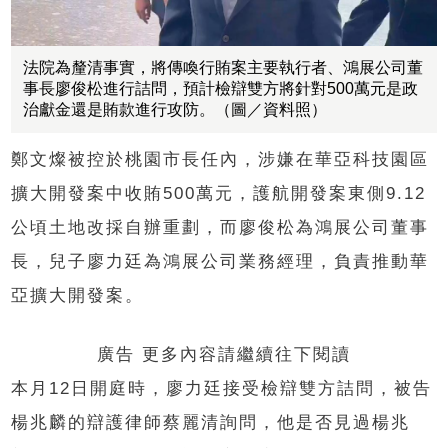
法院為釐清事實，將傳喚行賄案主要執行者、鴻展公司董
事長廖俊松進行詰問，預計檢辯雙方將針對500萬元是政
治獻金還是賄款進行攻防。（圖／資料照）
鄭文燦被控於桃園市長任內，涉嫌在華亞科技園區
擴大開發案中收賄500萬元，護航開發案東側9.12
公頃土地改採自辦重劃，而廖俊松為鴻展公司董事
長，兒子廖力廷為鴻展公司業務經理，負責推動華
亞擴大開發案。
廣告 更多內容請繼續往下閱讀
本月12日開庭時，廖力廷接受檢辯雙方詰問，被告
楊兆麟的辯護律師蔡麗清詢問，他是否見過楊兆