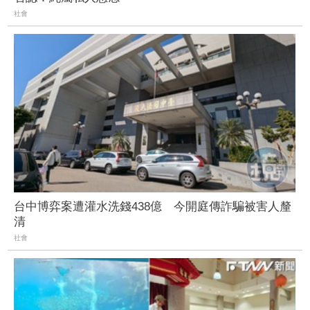
社會
台中博弈案遭灌水洗錢438億 今開庭傳詐騙被害人釐
清
社會