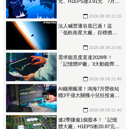
元、H1EPS達3.91元 7月營
收再喜迎年月雙增
2026.08.08 22:15
法人喊營運谷底已過！這
「低軌衛星大廠」目標價衝
1560元 下半年出貨回溫、
營收估成長20%
2026.08.08 22:00
需求能見度直達2028年！
「記憶體IP廠」3大動能齊
發 目標價衝上1430元
2026.08.08 21:45
AI錢潮瘋灌！鴻海7月營收站
穩3千億大關獲小兒狂投逾7
萬張居冠 「這檔」單月營
收首跨9千億、法說前夕吸買
2026.08.08 21:40
氣
連2季賺逾1個股本！「記憶
體大廠」H1EPS衝20.87元