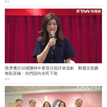
政治
慈濟遭詐10億陳時中要昔日批評者道歉 鄭麗文怒轟
無恥至極：你們該向全民下跪
政治