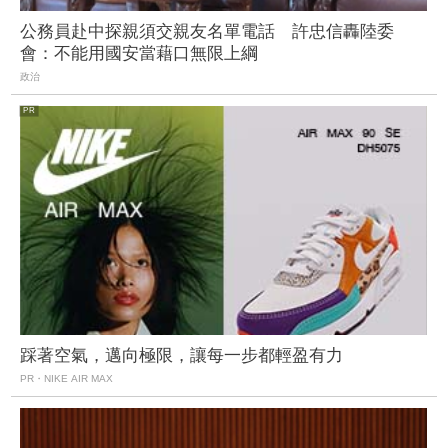
公務員赴中探親須交親友名單電話 許忠信轟陸委
會：不能用國安當藉口無限上綱
政治
踩著空氣，邁向極限，讓每一步都輕盈有力
PR・NIKE AIR MAX