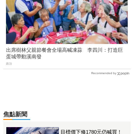
出席樹林父親節餐會全場高喊凍蒜 李四川：打造巨
蛋城帶動溪南發
政治
Recommended by
焦點新聞
目標價下修1780元仍喊買！