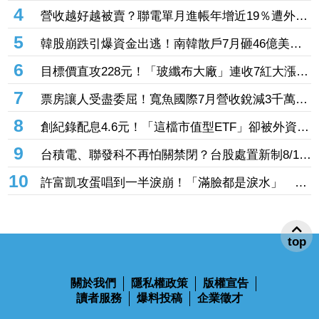
本、H1EPS達166.45元 7月營收續旺再迎年月雙
4
營收越好越被賣？聯電單月進帳年增近19％遭外資
增
「砍到見骨」 台塑4寶「這檔」營收刷49個月新
5
韓股崩跌引爆資金出逃！南韓散戶7月砸46億美元
高也挨刀
「錢」進美股
6
目標價直攻228元！「玻纖布大廠」連收7紅大漲
32.86% 投信單周撒16.7億元、掃入近萬張
7
票房讓人受盡委屈！寬魚國際7月營收銳減3千萬原
因曝「王心凌票房＞楊丞琳」 網笑翻：是吃了誠
8
創紀錄配息4.6元！「這檔市值型ETF」卻被外資單
實果實嗎
周大砍3.4萬張 00923豪配3.05元同被抽回2億元
9
台積電、聯發科不再怕關禁閉？台股處置新制8/10
上路！處置縮至5天、2分鐘撮合
10
許富凱攻蛋唱到一半淚崩！「滿臉都是淚水」 父
親節開唱思念亡父
top
關於我們
隱私權政策
版權宣告
讀者服務
爆料投稿
企業徵才