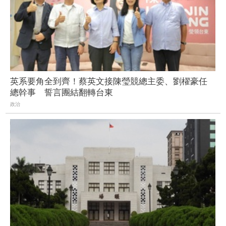
英系要角全到齊！蔡英文接陳瑩競總主委、劉櫂豪任
總幹事 誓言團結翻轉台東
政治