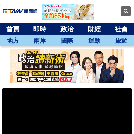
首頁
即時
政治
財經
社會
地方
兩岸
國際
運動
旅遊