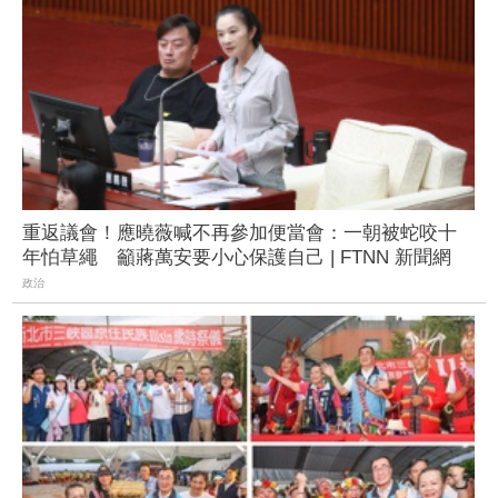
重返議會！應曉薇喊不再參加便當會：一朝被蛇咬十
年怕草繩 籲蔣萬安要小心保護自己 | FTNN 新聞網
政治