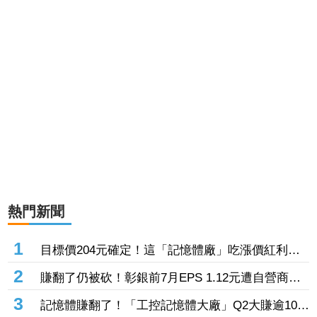
熱門新聞
1
目標價204元確定！這「記憶體廠」吃漲價紅利、
Q2毛利率衝70% 全年營運看旺
2
賺翻了仍被砍！彰銀前7月EPS 1.12元遭自營商照
殺2.33億淪賣超王 「這檔記憶體」營收創高也遭
3
記憶體賺翻了！「工控記憶體大廠」Q2大賺逾10股
倒