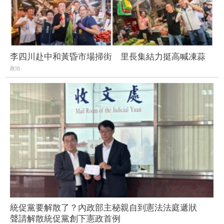
李四川赴中和黃昏市場掃街 里長集結力挺高喊凍蒜
政治
統促黨要解散了？內政部主秘親自到憲法法庭遞狀
聲請解散統促黨創下憲政首例