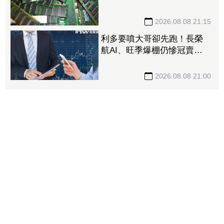
股價卻殺至跌停鎖死
2026.08.08 21:15
利多要噴大哥卻先跑！長榮
航AI、旺季爆棚仍慘冠賣超
王 「這檔鋼鐵」７月營收
年增46%也不被買單
2026.08.08 21:00