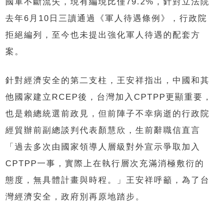
國軍不斷流失，現有編現比僅79.2%，針對立法院
去年6月10日三讀通過《軍人待遇條例》，行政院
拒絕編列，至今也未提出強化軍人待遇的配套方
案。
針對經濟安全的第二支柱，王安祥指出，中國和其
他國家建立RCEP後，台灣加入CPTPP更顯重要，
也是賴總統選前政見，但前陣子不幸病逝的行政院
經貿辦前副總談判代表顏慧欣，生前辭職信直言
「過去多次由國家領導人層級對外宣示爭取加入
CPTPP一事，實際上在執行層次充滿消極敷衍的
態度，無具體計畫與時程。」王安祥呼籲，為了台
灣經濟安全，政府別再原地踏步。