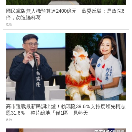
國民黨版無人機預算達2400億元 藍委反駁：是政院6
倍，勿造謠杯葛
政治
高市選戰最新民調出爐！賴瑞隆39.6％支持度領先柯志
恩31.6％ 整片綠地「僅1區」見藍天
政治