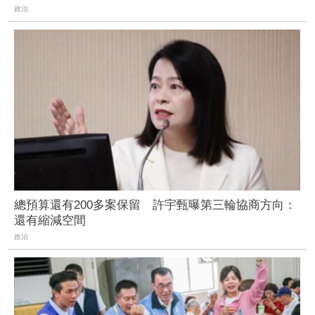
政治
總預算還有200多案保留 許宇甄曝第三輪協商方向：
還有縮減空間
政治