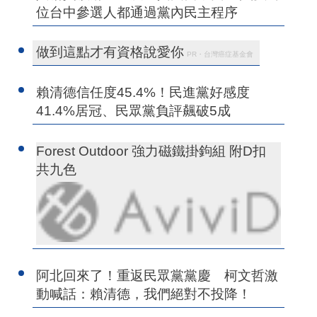
位台中參選人都通過黨內民主程序
做到這點才有資格說愛你
PR・台灣癌症基金會
賴清德信任度45.4%！民進黨好感度
41.4%居冠、民眾黨負評飆破5成
Forest Outdoor 強力磁鐵掛鉤組 附D扣
共九色
阿北回來了！重返民眾黨黨慶 柯文哲激
動喊話：賴清德，我們絕對不投降！