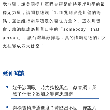
我欺騙，說美國提升軍購金額是維持兩岸和平的最
穩定力量，請問賴總統「1.25兆到底是川普的籌
碼，還是維持兩岸穩定的嚇阻力量？」這次川習
會，賴總統成為川普口中的「somebody、that
person」，讓台灣尊嚴掃地，真的讓賴清德的四大
支柱變成四大皆空！
延伸閱讀
姪子涉圍毆、時力指控黑金 蔡春綢：我
黑了什麼？欲加之罪何患無辭
與楊寶楨溝通進度？黃國昌不回 僅說六