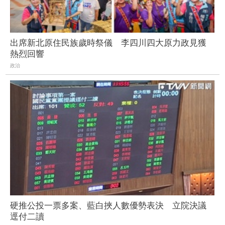
出席新北原住民族歲時祭儀 李四川四大原力政見獲
熱烈回響
政治
硬推公投一票多案、藍白挾人數優勢表決 立院決議
逕付二讀