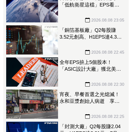
「低軌衛星這檔」EPS看至
35元 切AI資料中心市場猛
添營運動能
2026.08.08 23:05
「銅箔基板廠」Q2每股賺
3.52元創高、H1EPS達4.39
元 7月營收同締新猷、年增
96.88%
2026.08.08 22:45
全年EPS拚上5個股本！
「ASIC設計大廠」獲北美
CPU大單助攻 7月營收飆
158%
2026.08.08 22:30
宵夜、早餐首選之光熄滅！
永和豆漿創始人病逝 享壽
70歲
2026.08.08 22:25
「封測大廠」Q2每股賺2.04