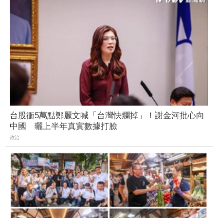
台股衝5萬點鄭麗文喊「台灣快爛掉」！謝金河批心向
中國 曬上半年真實數據打臉
政治