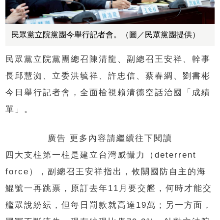
民眾黨立院黨團今舉行記者會。（圖／民眾黨團提供）
民眾黨立院黨團總召陳清龍、副總召王安祥、幹事
長邱慧洳、立委洪毓祥、許忠信、蔡春綢、劉書彬
今日舉行記者會，全面檢視賴清德空話治國「成績
單」。
廣告 更多內容請繼續往下閱讀
四大支柱第一柱是建立台灣威懾力（deterrent
force），副總召王安祥指出，攸關國防自主的海
鯤號一再跳票，原訂去年11月要交艦，何時才能交
艦眾說紛紜，但每日罰款就高達19萬；另一方面，