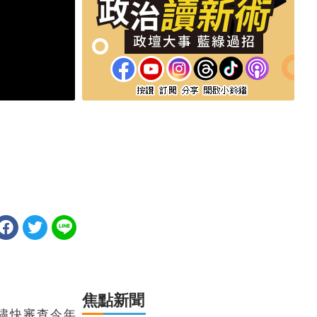
焦點新聞
委儘快審查今年