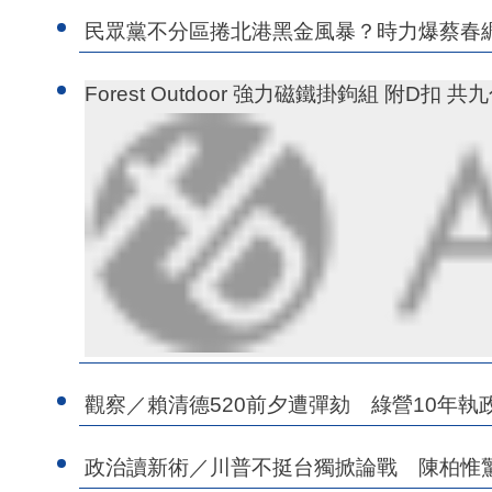
民眾黨不分區捲北港黑金風暴？時力爆蔡春
Forest Outdoor 強力磁鐵掛鉤組 附D扣 共
觀察／賴清德520前夕遭彈劾 綠營10年執
政治讀新術／川普不挺台獨掀論戰 陳柏惟