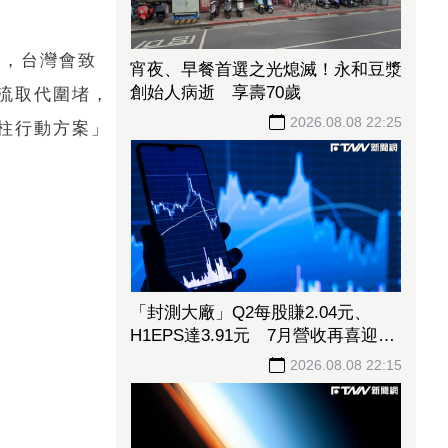
調，台灣會致
宵夜、早餐首選之光熄滅！永和豆漿
創始人病逝 享壽70歲
流取代圍堵，
2026.08.08 22:25
柱行動方案」
「封測大廠」Q2每股賺2.04元、
H1EPS達3.91元 7月營收再喜迎年
月雙增
2026.08.08 22:15