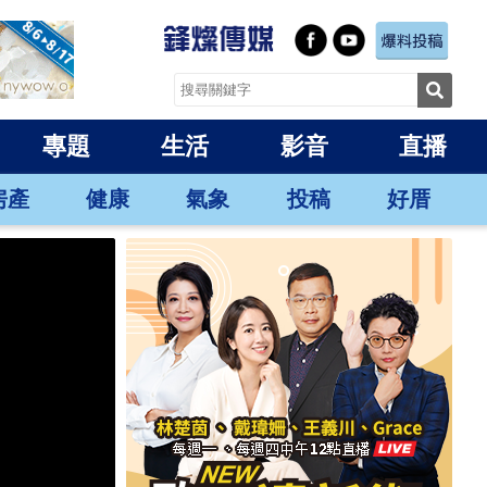
專題
生活
影音
直播
房產
健康
氣象
投稿
好厝