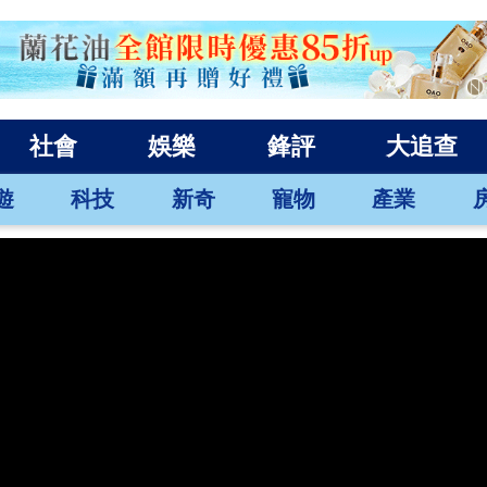
社會
娛樂
鋒評
大追查
遊
科技
新奇
寵物
產業