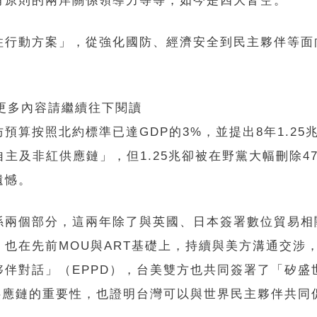
有原則的兩岸關係領導力等等，如今是四大皆空。
柱行動方案」，從強化國防、經濟安全到民主夥伴等面
 更多內容請繼續往下閱讀
算按照北約標準已達GDP的3%，並提出8年1.25
主及非紅供應鏈」，但1.25兆卻被在野黨大幅刪除47
遺憾。
係兩個部分，這兩年除了與英國、日本簽署數位貿易相
也在先前MOU與ART基礎上，持續與美方溝通交涉
伴對話」（EPPD），台美雙方也共同簽署了「矽盛
 供應鏈的重要性，也證明台灣可以與世界民主夥伴共同