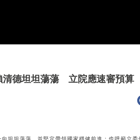
賴清德坦坦蕩蕩 立院應速審預算
清德一向坦坦蕩蕩，並堅定帶領國家穩健前進；也呼籲立