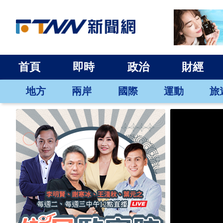
首頁
即時
政治
財經
地方
兩岸
國際
運動
旅