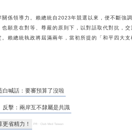
關係領導力。賴總統自2023年競選以來，便不斷強
，也願意在對等、尊嚴的原則下，以對話取代對抗，交
定。賴總統執政將屆滿兩年，當初所提的「和平四大支
藍白喊話：要審預算了沒啦
」反擊：兩岸互不隸屬是共識
算更省精力！
PR・Club Med Taiwan