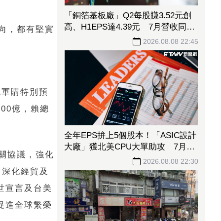
「銅箔基板廠」Q2每股賺3.52元創
高、H1EPS達4.39元 7月營收同締
向，都有堅實
新猷、年增96.88%
2026.08.08 22:45
兆軍購特別預
00億，賴總
全年EPS拚上5個股本！「ASIC設計
大廠」獲北美CPU大單助攻 7月營
關協議，強化
收飆158%
2026.08.08 22:30
，深化經貿及
世宣言及台美
促進全球繁榮