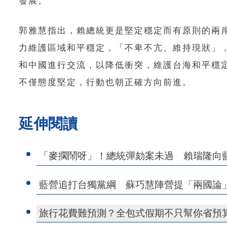
發展。
郭雅慧指出，賴總統更是堅定穩定而有原則的兩岸
力維護區域和平穩定，「不卑不亢、維持現狀」
和中國進行交流，以降低衝突，維護台海和平穩
不僅態度堅定，行動也朝正確方向前進。
延伸閱讀
「麥擱鬧呀」！總統彈劾案未過 賴瑞隆向
藍營追打台獨黨綱 蘇巧慧陣營提「兩國論
旅行花費難預測？全包式假期不只幫你省預