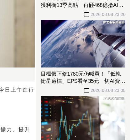
獲利衝13季高點 再砸468億搶AI商
機
2026.08.08 23:20
目標價下修1780元仍喊買！「低軌
衛星這檔」EPS看至35元 切AI資料
中心市場猛添營運動能
今日上午進行
2026.08.08 23:05
威懾力、提升