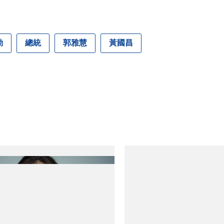
劾
總統
郭雅慧
黃國昌