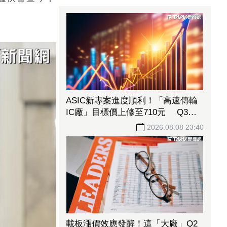
ASIC新專案進度順利！「高速傳輸
IC廠」目標價上修至710元 Q3蓄
勢待發迎旺季效應
2026.08.08 23:40
載板漲價效應發酵！這「大廠」Q2