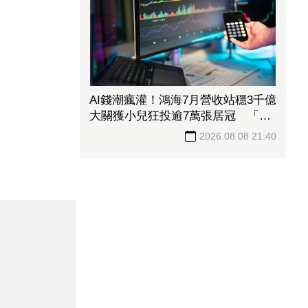
AI錢潮瘋灌！鴻海7月營收站穩3千億
大關獲小兒狂投逾7萬張居冠 「這
檔」單月營收首跨9千億、法說前夕
2026.08.08 21:40
吸買氣