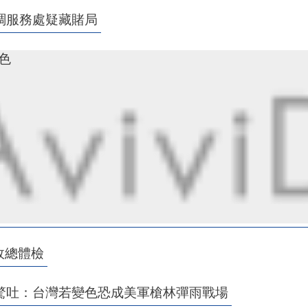
綢服務處疑藏賭局
九色
政總體檢
驚吐：台灣若變色恐成美軍槍林彈雨戰場