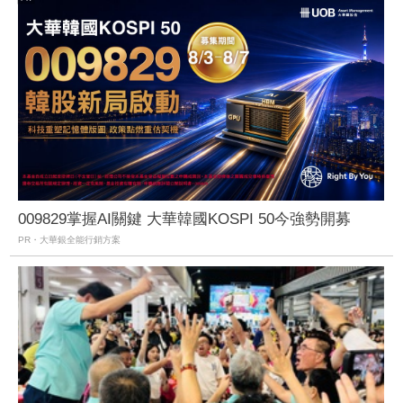
009829掌握AI關鍵 大華韓國KOSPI 50今強勢開募
PR・大華銀全能行銷方案