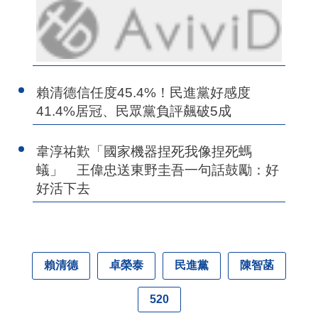
賴清德信任度45.4%！民進黨好感度
41.4%居冠、民眾黨負評飆破5成
韋淳祐歎「國家機器捏死我像捏死螞
蟻」 王偉忠送東野圭吾一句話鼓勵：好
好活下去
賴清德
卓榮泰
民進黨
陳智菡
520