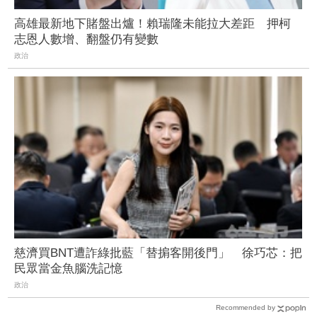
高雄最新地下賭盤出爐！賴瑞隆未能拉大差距 押柯
志恩人數增、翻盤仍有變數
政治
慈濟買BNT遭詐綠批藍「替掮客開後門」 徐巧芯：把
民眾當金魚腦洗記憶
政治
Recommended by