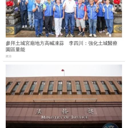
參拜土城宮廟地方高喊凍蒜 李四川：強化土城醫療
園區量能
政治