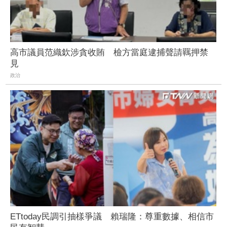
高市議員范織欽涉貪收賄 檢方當庭逮捕聲請羈押禁
見
政治
ETtoday民調引抽樣爭議 賴瑞隆：尊重數據、相信市