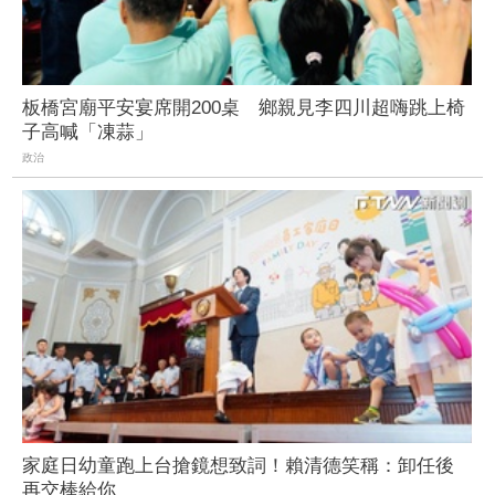
板橋宮廟平安宴席開200桌 鄉親見李四川超嗨跳上椅
子高喊「凍蒜」
政治
家庭日幼童跑上台搶鏡想致詞！賴清德笑稱：卸任後
再交棒給你