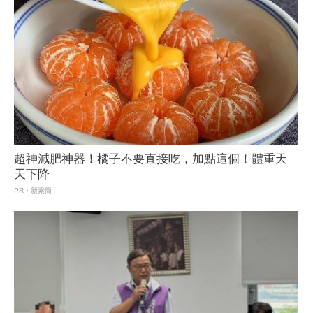
超神減肥神器！橘子不要直接吃，加點這個！體重天
天下降
PR・新素簡