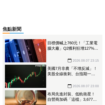
焦點新聞
目標價喊上760元！「工業電
腦大廠」Q2獲利狂增127%
接單動能強大EPS有望衝23
元
2026.08.07 23:15
美國7月非農「不增反減」！
美股全線衝刺、台指期一度
衝破45K
2026.08.07 23:00
布局先進封裝、低軌衛星！
自營商加碼「這檔」3,677萬
元逾1.4千張 加速高值化轉