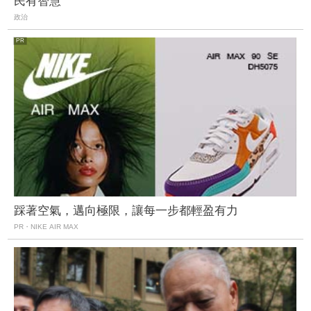
民有智慧
政治
踩著空氣，邁向極限，讓每一步都輕盈有力
PR・NIKE AIR MAX