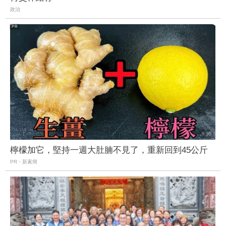
政治
檸檬加它，堅持一週大肚腩不見了，重新回到45公斤
PR・新素簡