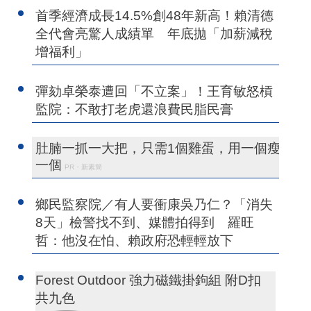
首季經濟成長14.5%創48年新高！賴清德
全代會亮驚人成績單 年底拋「加薪減稅
增福利」
彈劾卓榮泰遭回「不立案」！王育敏怒槓
監院：不敢打老虎還浪費民脂民膏
肚腩一抓一大把，只需1個雞蛋，用一個瘦
一個
PR・新素簡
鄉民監察院／有人要衝康吳乃仁？「消失
8天」檢警找不到、媒體拍得到 羅旺
哲：他沒在怕、賴政府恐輕輕放下
Forest Outdoor 強力磁鐵掛鉤組 附D扣
共九色