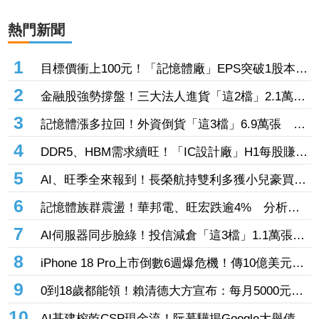
熱門新聞
1
目標價衝上100元！「記憶體廠」EPS突破1股本
DRAM大漲45%＋合作美光獲利迎轉機
2
金融股強勢撐盤！三大法人進貨「這2檔」2.1萬
張 投8.54億元連12日進場三商壽
3
記憶體漲多拉回！外資倒貨「這3檔」6.9萬張 連
賣華邦電2天捲102億元
4
DDR5、HBM需求續旺！「IC設計廠」H1每股賺
9.13元 董座：搶晶圓產能比毛利率更重要
5
AI、旺季全來報到！長榮航持雙利多獲小兒豪買逾
53萬張成寵兒 「這檔」前7月營收狂超去年全年
6
記憶體族群震盪！華邦電、旺宏跌逾4% 分析師
也獲青睞
點名「這2檔」多頭：布局看技術面
7
AI伺服器同步臉綠！投信減倉「這3檔」1.1萬張
投信連砍緯創2刀帶走18.96億元
8
iPhone 18 Pro上市倒數6週爆危機！傳10億美元晶
片卡封裝「躺在廠房」 恐面臨庫存不足
9
0到18歲都能領！賴清德大方宣布：每月5000元成
長津貼 婚、產假全面加碼
10
AI基建榨乾CSP現金流！阮慕驊揭Google大舉債衝