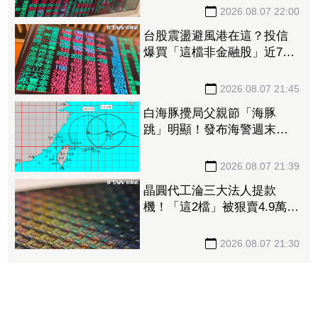
交所了解
2026.08.07 22:00
台股震盪避風港在這？投信
爆買「這檔非金融股」近7千
張居冠 第一金連17買同步
上榜
2026.08.07 21:45
白海豚攪局父親節「海豚
跳」明顯！發布海警週末影
響最劇 專家：外圍雨帶今
晚進入陸地
2026.08.07 21:39
晶圓代工淪三大法人提款
機！「這2檔」被狠賣4.9萬
張 聯電中刀失血38.2億元跌
4.53%
2026.08.07 21:30