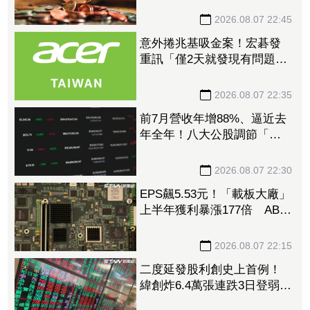
型
2026.08.07 22:45
意外捲兆基吸金案！宏碁發
重訊「僅2天就發現有問題」
辭董座退出經營：內部存在
管理缺失
2026.08.07 22:35
前7月營收年增88%、逼近去
年全年！八大公股調節「這
檔」13.69億元逾7.4千張
2026.08.07 22:30
EPS飆5.53元！「載板大廠」
上半年獲利暴漲177倍 ABF
漲50%、BT漲70%毛利衝高
2026.08.07 22:15
二度延發股利創史上首例！
緯創炸6.4萬張連跌3日登弱勢
股王 金管會要求集保、證