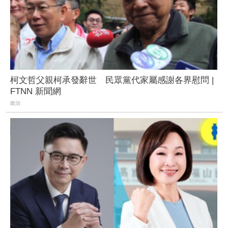
柯文哲父親柯承發辭世 民眾黨代家屬感謝各界慰問 |
FTNN 新聞網
政治