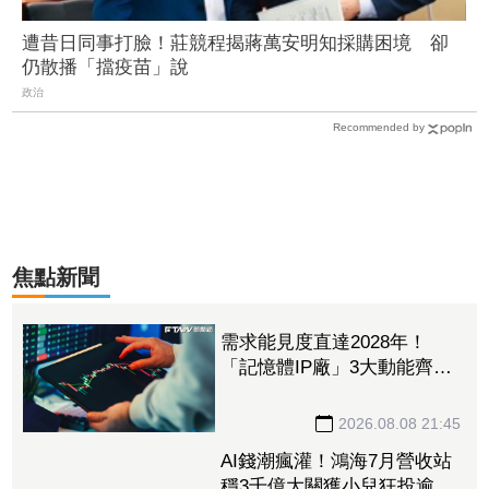
遭昔日同事打臉！莊競程揭蔣萬安明知採購困境 卻
仍散播「擋疫苗」說
政治
Recommended by
焦點新聞
需求能見度直達2028年！
「記憶體IP廠」3大動能齊
發 目標價衝上1430元
2026.08.08 21:45
AI錢潮瘋灌！鴻海7月營收站
穩3千億大關獲小兒狂投逾7