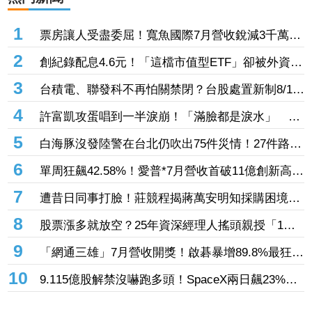
熱門新聞
1
票房讓人受盡委屈！寬魚國際7月營收銳減3千萬原
因曝「王心凌票房＞楊丞琳」 網笑翻：是吃了誠
2
創紀錄配息4.6元！「這檔市值型ETF」卻被外資單
實果實嗎
周大砍3.4萬張 00923豪配3.05元同被抽回2億元
3
台積電、聯發科不再怕關禁閉？台股處置新制8/10
上路！處置縮至5天、2分鐘撮合
4
許富凱攻蛋唱到一半淚崩！「滿臉都是淚水」 父
親節開唱思念亡父
5
白海豚沒發陸警在台北仍吹出75件災情！27件路樹
倒塌、21件災情處理中
6
單周狂飆42.58%！愛普*7月營收首破11億創新高
「年增144.57%」 重返準千金股
7
遭昔日同事打臉！莊競程揭蔣萬安明知採購困境
卻仍散播「擋疫苗」說
8
股票漲多就放空？25年資深經理人搖頭親授「1絕
招」抓買賣時機：看誰占上風
9
「網通三雄」7月營收開獎！啟碁暴增89.8%最狂
這2檔也創同期新高
10
9.115億股解禁沒嚇跑多頭！SpaceX兩日飆23%
離IPO價只差一步