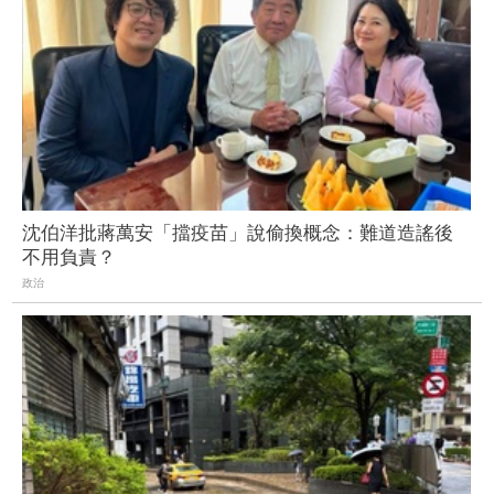
沈伯洋批蔣萬安「擋疫苗」說偷換概念：難道造謠後
不用負責？
政治