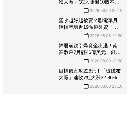
記憶體賺翻了！「工控記憶
體大廠」Q2大賺逾10股本、
H1EPS達166.45元 7月營收
2026.08.08 20:10
續旺再迎年月雙增
營收越好越被賣？聯電單月
進帳年增近19％遭外資「砍
到見骨」 台塑4寶「這檔」
2026.08.08 19:50
營收刷49個月新高也挨刀
韓股崩跌引爆資金出逃！南
韓散戶7月砸46億美元「錢」
進美股
2026.08.08 19:30
目標價直攻228元！「玻纖布
大廠」連收7紅大漲32.86%
投信單周撒16.7億元、掃入近
2026.08.08 19:10
萬張