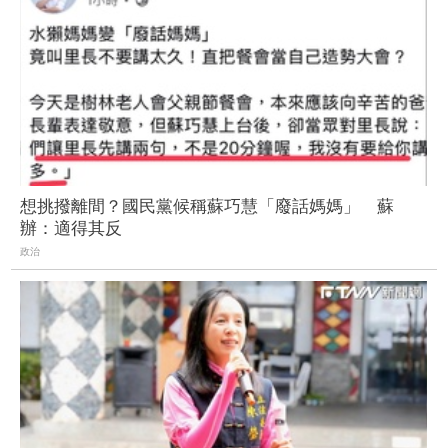
想挑撥離間？國民黨候稱蘇巧慧「廢話媽媽」 蘇
辦：適得其反
政治