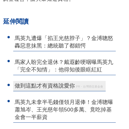
延伸閱讀
馬英九遭爆「掐王光慈脖子」？金溥聰怒
轟惡意抹黑：總統聽了都錯愕
馬家人盼完全退休？戴遐齡哽咽曝馬英九
「完全不知情」：他得知後眼眶紅紅
做到這點才有資格說愛你
PR・台灣癌症基金會
馬英九未拿半毛錢僅領月退俸！金溥聰曝
蕭旭岑、王光慈年領500多萬、竟吃掉基
金會一半薪資