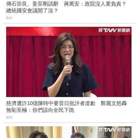
傳石崇良、姜至剛請辭 蔣萬安：政院沒人要負責？
總統國安會議開了沒？
政治
慈濟遭詐10億陳時中要昔日批評者道歉 鄭麗文怒轟
無恥至極：你們該向全民下跪
政治