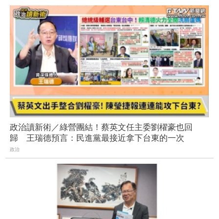
政治讀新術／綠營團結！蔡英文任主委劉櫂豪也回
歸 王瑞德預言：民進黨最接近拿下台東的一次
政治