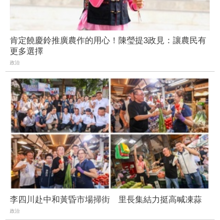
肯定饒慶鈴推廣農作的用心！陳瑩提3政見：讓農民有
更多選擇
政治
李四川赴中和黃昏市場掃街 里長集結力挺高喊凍蒜
政治