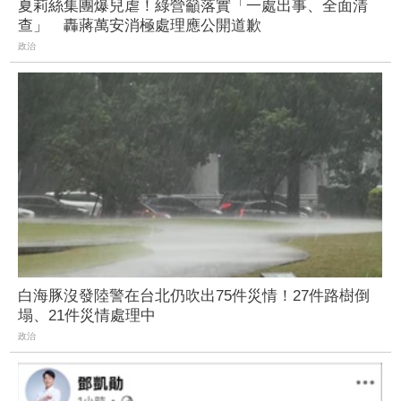
夏莉絲集團爆兒虐！綠營籲落實「一處出事、全面清
查」 轟蔣萬安消極處理應公開道歉
政治
白海豚沒發陸警在台北仍吹出75件災情！27件路樹倒
塌、21件災情處理中
政治