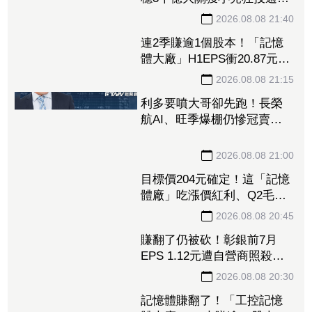
萬張居冠 「這檔」單月營
2026.08.08 21:40
收首跨9千億、法說前夕吸買
連2季賺逾1個股本！「記憶
氣
體大廠」H1EPS衝20.87元
股價卻殺至跌停鎖死
2026.08.08 21:15
利多要噴大哥卻先跑！長榮
航AI、旺季爆棚仍慘冠賣超
王 「這檔鋼鐵」７月營收
年增46%也不被買單
2026.08.08 21:00
目標價204元確定！這「記憶
體廠」吃漲價紅利、Q2毛利
率衝70% 全年營運看旺
2026.08.08 20:45
賺翻了仍被砍！彰銀前7月
EPS 1.12元遭自營商照殺
2.33億淪賣超王 「這檔記憶
體」營收創高也遭倒
2026.08.08 20:30