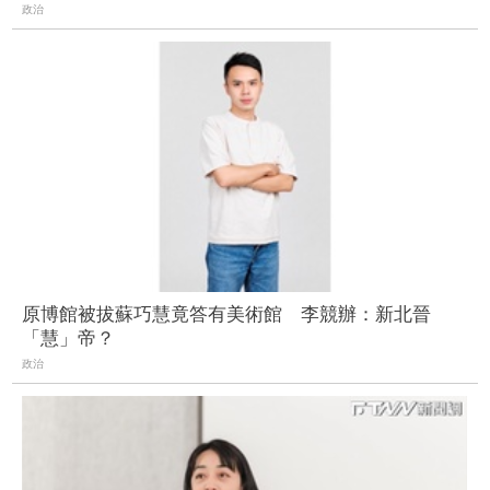
政治
原博館被拔蘇巧慧竟答有美術館 李競辦：新北晉
「慧」帝？
政治