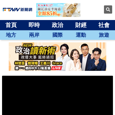
首頁
即時
政治
財經
社會
地方
兩岸
國際
運動
旅遊