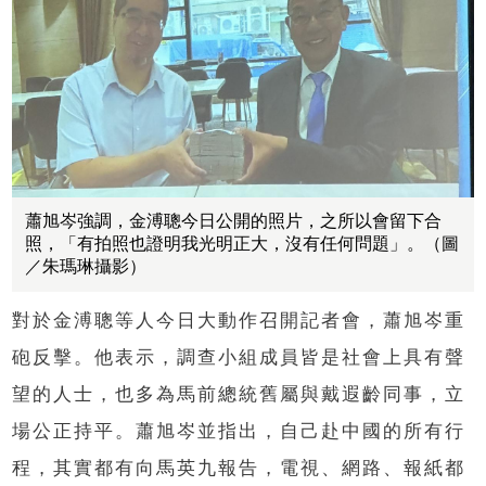
蕭旭岑強調，金溥聰今日公開的照片，之所以會留下合
照，「有拍照也證明我光明正大，沒有任何問題」。（圖
／朱瑪琳攝影）
對於金溥聰等人今日大動作召開記者會，蕭旭岑重
砲反擊。他表示，調查小組成員皆是社會上具有聲
望的人士，也多為馬前總統舊屬與戴遐齡同事，立
場公正持平。蕭旭岑並指出，自己赴中國的所有行
程，其實都有向馬英九報告，電視、網路、報紙都