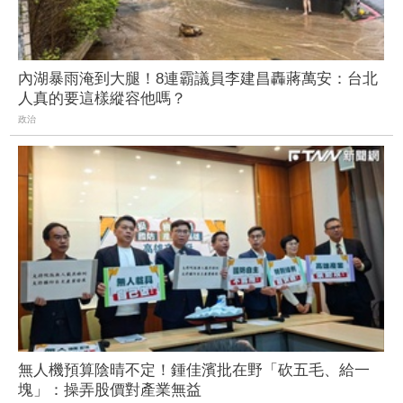
內湖暴雨淹到大腿！8連霸議員李建昌轟蔣萬安：台北
人真的要這樣縱容他嗎？
政治
無人機預算陰晴不定！鍾佳濱批在野「砍五毛、給一
塊」：操弄股價對產業無益