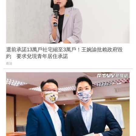
選前承諾13萬戶社宅縮至3萬戶！王婉諭批賴政府毀
約 要求兌現青年居住承諾
政治