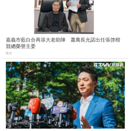
嘉義市藍白合再添大老助陣 蕭萬長允諾出任張啓楷
競總榮譽主委
政治