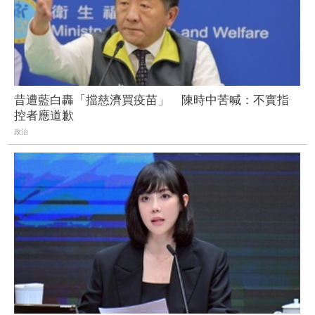
昔遭藍白轟「擋慈濟買疫苗」 陳時中苦喊：不實指
控者應道歉
政治