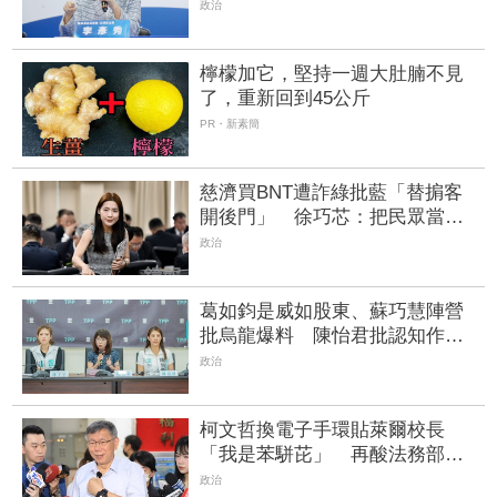
FTNN 新聞網
政治
檸檬加它，堅持一週大肚腩不見
了，重新回到45公斤
PR・新素簡
慈濟買BNT遭詐綠批藍「替掮客
開後門」 徐巧芯：把民眾當金
魚腦洗記憶
政治
葛如鈞是威如股東、蘇巧慧陣營
批烏龍爆料 陳怡君批認知作
戰：股東本不用揭露
政治
柯文哲換電子手環貼萊爾校長
「我是苯駢芘」 再酸法務部展
示刑具：下次換電子項圈？
政治