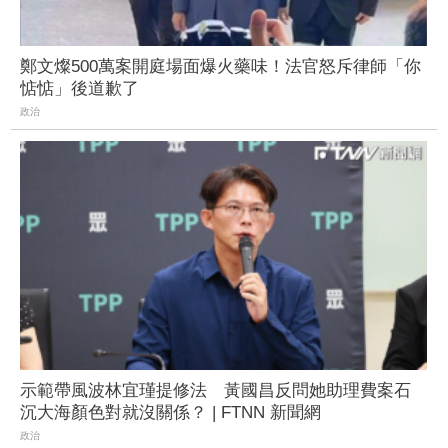
鄭文燦500萬案開庭場面爆火藥味！法官怒斥律師「你
惦惦」後道歉了
政治
示範帶風波林宜瑾提修法 黃國昌反問她助理費案石
沉大海顏色對就沒關係？ | FTNN 新聞網
政治