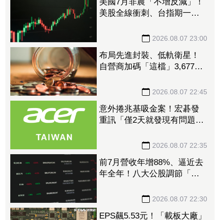
美國7月非農「不增反減」！
美股全線衝刺、台指期一度
衝破45K
2026.08.07 23:00
布局先進封裝、低軌衛星！
自營商加碼「這檔」3,677萬
元逾1.4千張 加速高值化轉
型
2026.08.07 22:45
意外捲兆基吸金案！宏碁發
重訊「僅2天就發現有問題」
辭董座退出經營：內部存在
管理缺失
2026.08.07 22:35
前7月營收年增88%、逼近去
年全年！八大公股調節「這
檔」13.69億元逾7.4千張
2026.08.07 22:30
EPS飆5.53元！「載板大廠」