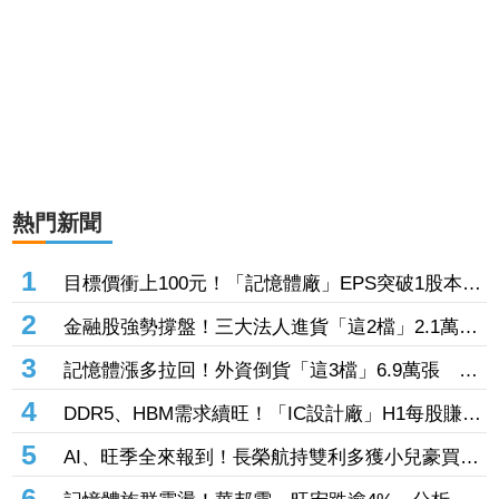
熱門新聞
1
目標價衝上100元！「記憶體廠」EPS突破1股本
DRAM大漲45%＋合作美光獲利迎轉機
2
金融股強勢撐盤！三大法人進貨「這2檔」2.1萬
張 投8.54億元連12日進場三商壽
3
記憶體漲多拉回！外資倒貨「這3檔」6.9萬張 連
賣華邦電2天捲102億元
4
DDR5、HBM需求續旺！「IC設計廠」H1每股賺
9.13元 董座：搶晶圓產能比毛利率更重要
5
AI、旺季全來報到！長榮航持雙利多獲小兒豪買逾
53萬張成寵兒 「這檔」前7月營收狂超去年全年
6