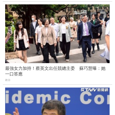
最強女力加持！蔡英文出任競總主委 蘇巧慧曝：她
一口答應
政治