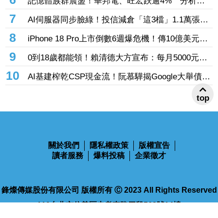
記憶體族群震盪！華邦電、旺宏跌逾4% 分析師
也獲青睞
點名「這2檔」多頭：布局看技術面
7
AI伺服器同步臉綠！投信減倉「這3檔」1.1萬張
投信連砍緯創2刀帶走18.96億元
8
iPhone 18 Pro上市倒數6週爆危機！傳10億美元晶
片卡封裝「躺在廠房」 恐面臨庫存不足
9
0到18歲都能領！賴清德大方宣布：每月5000元成
長津貼 婚、產假全面加碼
10
AI基建榨乾CSP現金流！阮慕驊揭Google大舉債衝
擊
top
關於我們
隱私權政策
版權宣告
讀者服務
爆料投稿
企業徵才
鋒燦傳媒股份有限公司 版權所有 Ⓒ 2023 All Rights Reserved
110台北市信義區忠孝東路四段563號14樓