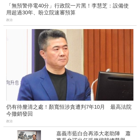
「無預警停電40分」行政院一片黑！李慧芝：設備使
用超過30年、盼立院速審預算
政治
仍有待釐清之處！顏寬恒涉貪遭判7年10月 最高法院
今撤銷發回
政治
嘉義市藍白合再添大老助陣 蕭