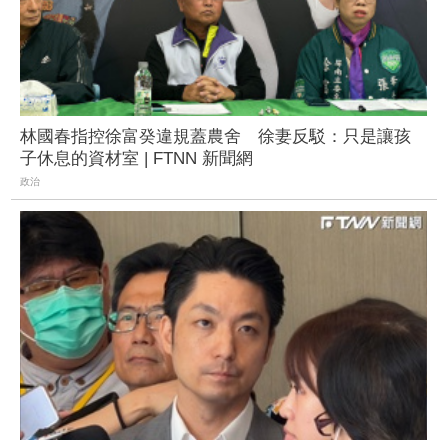
林國春指控徐富癸違規蓋農舍 徐妻反駁：只是讓孩
子休息的資材室 | FTNN 新聞網
政治