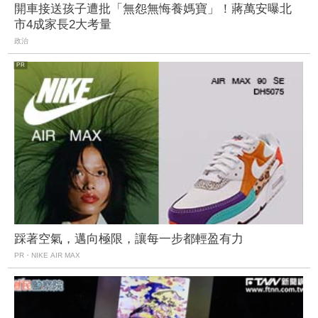
開車接送孩子遭批「無怨無悔養媽寶」！蔣萬安曝北
市4成家長2大考量
政治
踩著空氣，邁向極限，讓每一步都輕盈有力
PR・NIKE AIR MAX