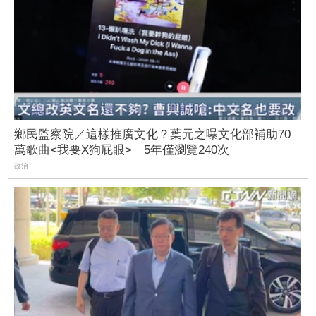
鄉民監察院／這樣推廣文化？葉元之曝文化部補助70
萬歌曲<我要X狗屁眼> 5年僅瀏覽240次
政治