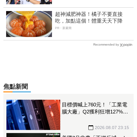
超神減肥神器！橘子不要直接
吃，加點這個！體重天天下降
PR・新素簡
Recommended by
焦點新聞
目標價喊上760元！「工業電
腦大廠」Q2獲利狂增127%
接單動能強大EPS有望衝23
元
2026.08.07 23:15