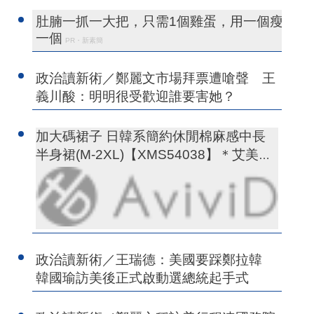
肚腩一抓一大把，只需1個雞蛋，用一個瘦
一個
PR・新素簡
政治讀新術／鄭麗文市場拜票遭嗆聲 王
義川酸：明明很受歡迎誰要害她？
加大碼裙子 日韓系簡約休閒棉麻感中長
半身裙(M-2XL)【XMS54038】＊艾美時
尚(現+預)
政治讀新術／王瑞德：美國要踩鄭拉韓
韓國瑜訪美後正式啟動選總統起手式