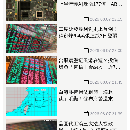
上半年獲利暴漲177倍 ABF
漲50%、BT漲70%毛利衝高
2026.08.07 22:15
二度延發股利創史上首例！
緯創炸6.4萬張連跌3日登弱勢
股王 金管會要求集保、證
交所了解
2026.08.07 22:00
台股震盪避風港在這？投信
爆買「這檔非金融股」近7千
張居冠 第一金連17買同步
上榜
2026.08.07 21:45
白海豚攪局父親節「海豚
跳」明顯！發布海警週末影
響最劇 專家：外圍雨帶今
晚進入陸地
2026.08.07 21:39
晶圓代工淪三大法人提款