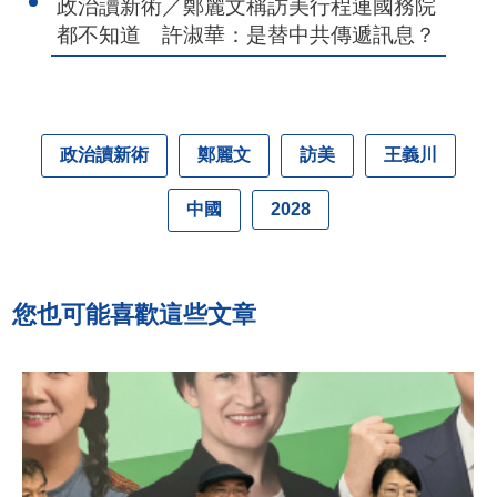
政治讀新術／鄭麗文稱訪美行程連國務院
都不知道 許淑華：是替中共傳遞訊息？
政治讀新術
鄭麗文
訪美
王義川
中國
2028
您也可能喜歡這些文章