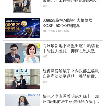
萬長允諾出任張啓楷競總榮譽主
委
政治
009829掌握AI關鍵 大華韓國
KOSPI 50今強勢開募
PR・大華銀全能行銷方案
高雄最新地下賭盤出爐！賴瑞隆
未能拉大差距 押柯志恩人數
增、翻盤仍有變數
政治
統促黨要解散了？內政部主秘親
自到憲法法庭遞狀 聲請解散統
促黨創下憲政首例
政治
快訊／李彥秀聲明絕無綠卡 加
州2房地依法申報信託給女兒 |