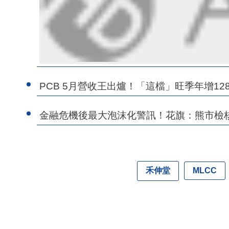
PCB 5月營收王出爐！「這檔」旺季年增1
金融危機後最大泡沫化警訊！花旗：熊市檢
禾伸堂
MLCC