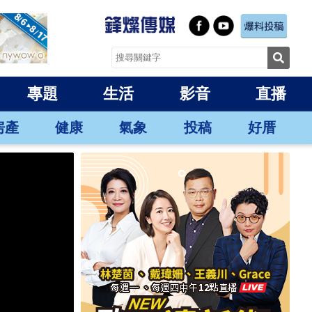
專題
生活
影音
直播
房產
健康
氣象
投稿
好厝