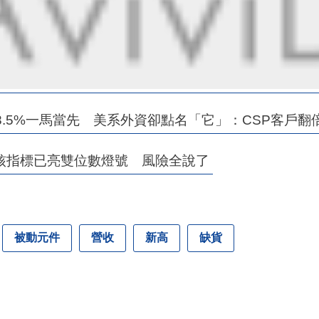
28.5%一馬當先 美系外資卻點名「它」：CSP客戶翻
核指標已亮雙位數燈號 風險全說了
被動元件
營收
新高
缺貨