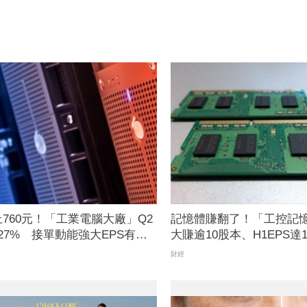
760元！「工業電腦大廠」Q2
記憶體賺翻了！「工控記憶
27% 接單動能強大EPS有望
大賺逾10股本、H1EPS達1
營收續旺再迎年月雙增
財經