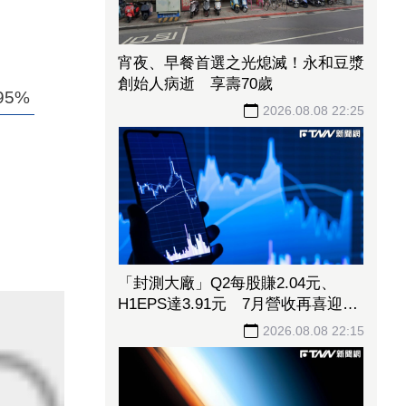
宵夜、早餐首選之光熄滅！永和豆漿
創始人病逝 享壽70歲
5%
2026.08.08 22:25
「封測大廠」Q2每股賺2.04元、
H1EPS達3.91元 7月營收再喜迎年
月雙增
2026.08.08 22:15