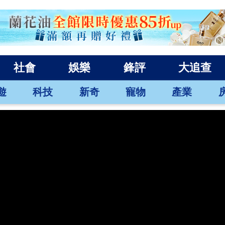
社會
娛樂
鋒評
大追查
遊
科技
新奇
寵物
產業