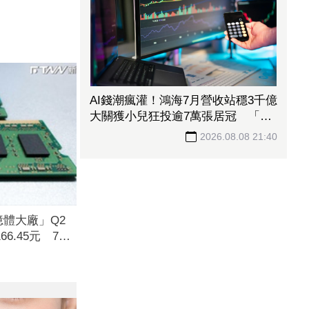
AI錢潮瘋灌！鴻海7月營收站穩3千億
大關獲小兒狂投逾7萬張居冠 「這
檔」單月營收首跨9千億、法說前夕
2026.08.08 21:40
吸買氣
體大廠」Q2
66.45元 7月