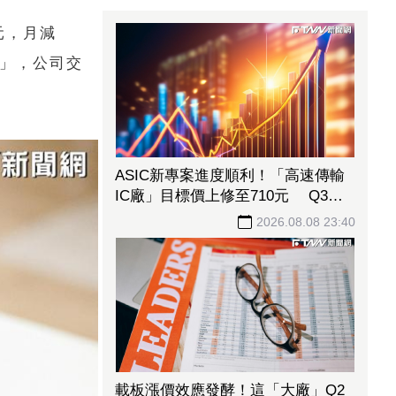
元，月減
強」，公司交
ASIC新專案進度順利！「高速傳輸
IC廠」目標價上修至710元 Q3蓄
勢待發迎旺季效應
2026.08.08 23:40
載板漲價效應發酵！這「大廠」Q2