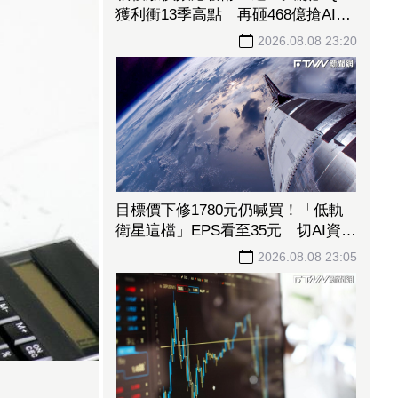
獲利衝13季高點 再砸468億搶AI商
機
2026.08.08 23:20
目標價下修1780元仍喊買！「低軌
衛星這檔」EPS看至35元 切AI資料
中心市場猛添營運動能
2026.08.08 23:05