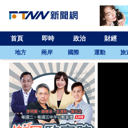
首頁
即時
政治
財經
地方
兩岸
國際
運動
旅