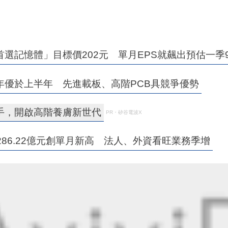
選記憶體」目標價202元 單月EPS就飆出預估一季9
年優於上半年 先進載板、高階PCB具競爭優勢
聯手，開啟高階養膚新世代
PR・矽谷電波X
286.22億元創單月新高 法人、外資看旺業務季增