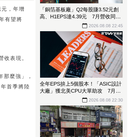
7億元，年增
「銅箔基板廠」Q2每股賺3.52元創
高、H1EPS達4.39元 7月營收同締
今年有望將
新猷、年增96.88%
2026.08.08 22:45
於營收表現。
年那麼強」，
全年EPS拚上5個股本！「ASIC設計
）年首季將陸
大廠」獲北美CPU大單助攻 7月營
收飆158%
2026.08.08 22:30