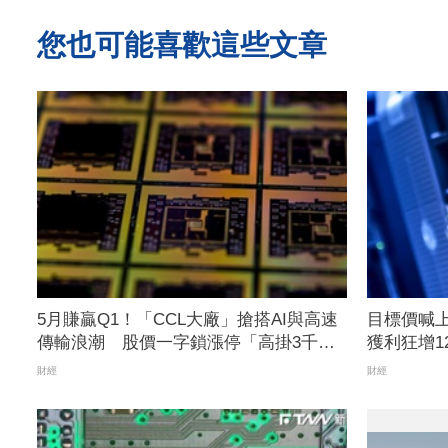
您也可能喜歡這些文章
5月賺贏Q1！「CCL大廠」搶搭AI與高速
目標價喊上
傳輸浪潮 股價一字鎖漲停「高掛3千張
獲利狂增1
買單搶進」
衝23元
財經
財經