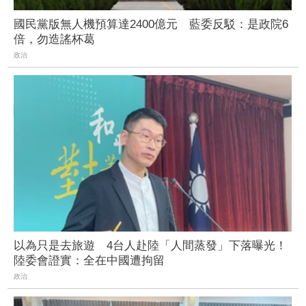
國民黨版無人機預算達2400億元 藍委反駁：是政院6
倍，勿造謠杯葛
政治
以為只是去旅遊 4台人赴陸「人間蒸發」下落曝光！
陸委會證實：全在中國遭拘留
政治