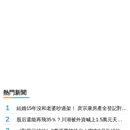
熱門新聞
1
結婚15年沒和老婆吵過架！ 庹宗康房產全登記對方
名下 曝婚姻保鮮秘訣
2
股后還能再飛35％？川湖被外資喊上1.5萬元天
價 毛利率更狂「上看90％」