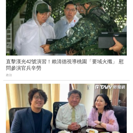
直擊漢光42號演習！賴清德視導桃園「要域火殲」 慰
問參演官兵辛勞
政治