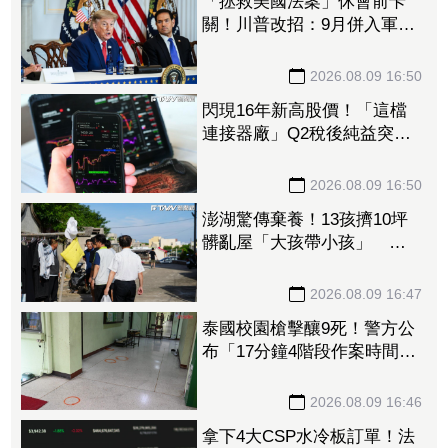
「拯救美國法案」休會前卡
關！川普改招：9月併入軍費
預算案
2026.08.09 16:50
閃現16年新高股價！「這檔
連接器廠」Q2稅後純益突破2
億元 公司展望轉型有成、
獲利再提升
2026.08.09 16:50
澎湖驚傳棄養！13孩擠10坪
髒亂屋「大孩帶小孩」 父
母帶走補助金離家8個月
2026.08.09 16:47
泰國校園槍擊釀9死！警方公
布「17分鐘4階段作案時間
軸」 槍手避開校工：因為
不是老師
2026.08.09 16:46
拿下4大CSP水冷板訂單！法