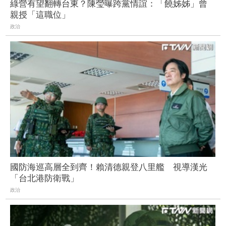
綠營有望翻轉台東？陳瑩曝跨黨情誼：「饒姊姊」曾
親授「這職位」
政治
國防海巡高層全到齊！賴清德親登八里艦 視導漢光
「台北港防衛戰」
政治