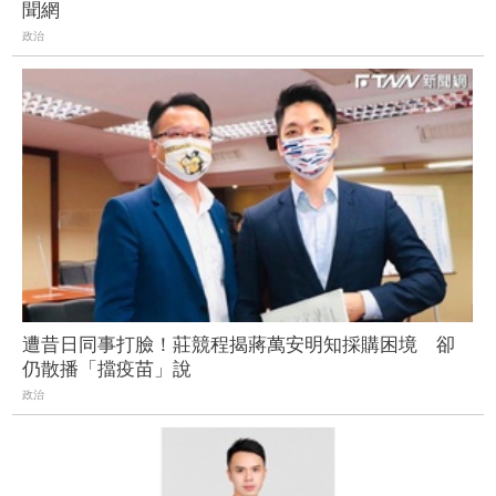
聞網
政治
遭昔日同事打臉！莊競程揭蔣萬安明知採購困境 卻
仍散播「擋疫苗」說
政治