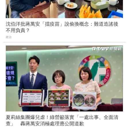
沈伯洋批蔣萬安「擋疫苗」說偷換概念：難道造謠後
不用負責？
政治
夏莉絲集團爆兒虐！綠營籲落實「一處出事、全面清
查」 轟蔣萬安消極處理應公開道歉