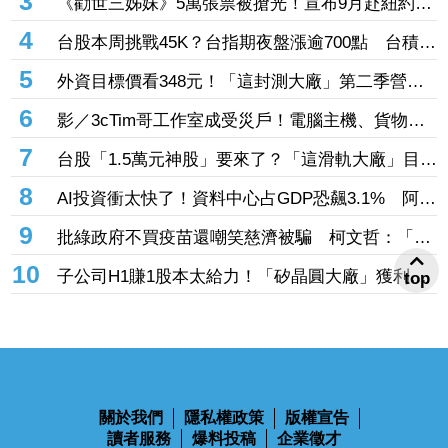
3
《勸世三姊妹》5萬張票被搶光！宣布9月赴紐約讀
劇 有望邁向百老匯舞台
4
台股本周挑戰45K？台指期夜盤漲逾700點 台積電
營收成關鍵
5
外資目標價看348元！「這封測大廠」第二季營收
突破百億元 狠砸14億元赴美擴產
6
影／3cTim哥工作室成受災戶！電腦主機、貨物全
泡水 崩潰畫面曝
7
台股「1.5萬元神股」要來了？「這滑軌大廠」目標
價狂升155％創外資天價 毛利率更上看90％
8
AI投資衝太快了！資料中心占GDP恐飆3.1% 阿波
羅警告：投資反轉恐重演「次貸式衝擊」
9
批綠政府不買疫苗還嘲笑慈濟被騙 柯文哲：「王
八蛋」不要把老百姓當白癡
10
子公司H1賺1股本太給力！「矽晶圓大廠」獲利翻
top
倍EPS達5元 攜手聯合再生搶攻太陽能商機
關於我們
隱私權政策
版權宣告
讀者服務
爆料投稿
企業徵才