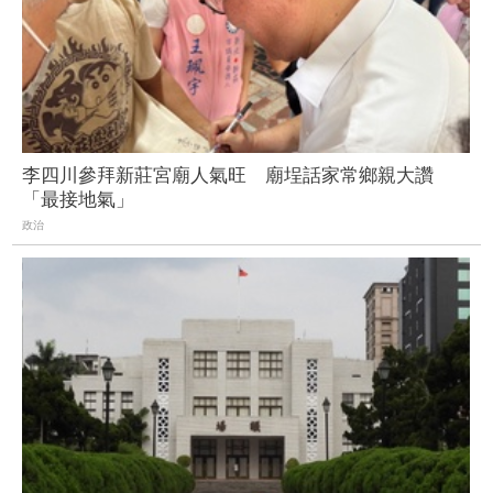
李四川參拜新莊宮廟人氣旺 廟埕話家常鄉親大讚
「最接地氣」
政治