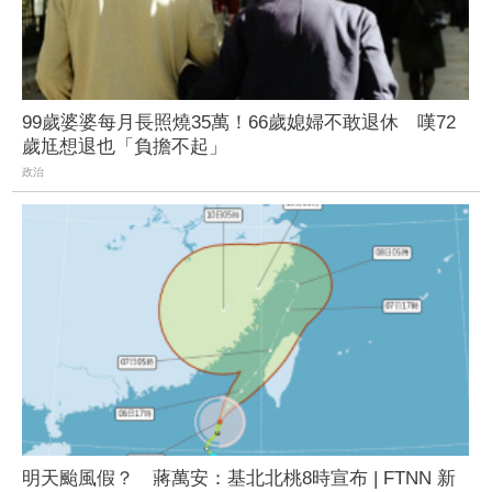
99歲婆婆每月長照燒35萬！66歲媳婦不敢退休 嘆72
歲尪想退也「負擔不起」
政治
明天颱風假？ 蔣萬安：基北北桃8時宣布 | FTNN 新