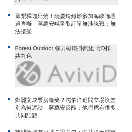
PR・NIKE AIR MAX
鳳梨釋迦延燒！饒慶鈴錄影參加海峽論壇
遭查辦 蔣萬安喊爭取訂單無涉統戰：無
法接受
Forest Outdoor 強力磁鐵掛鉤組 附D扣
共九色
鄭麗文成票房毒藥？沈伯洋追問立場沒差
別為何避談 蔣萬安反酸：他們應有很多
共同話題