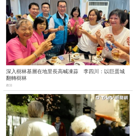
深入樹林基層在地里長高喊凍蒜 李四川：以巨蛋城
翻轉樹林
政治