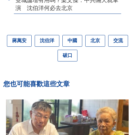
雙城論壇有用嗎？梁文傑：中共隔天就軍
演 沈伯洋何必去北京
蔣萬安
沈伯洋
中國
北京
交流
破口
您也可能喜歡這些文章