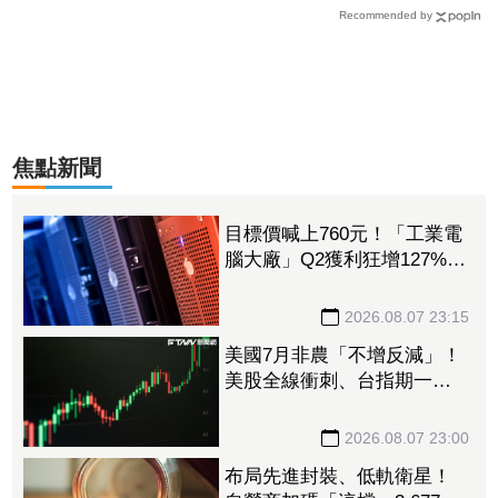
Recommended by
焦點新聞
目標價喊上760元！「工業電
腦大廠」Q2獲利狂增127%
接單動能強大EPS有望衝23
元
2026.08.07 23:15
美國7月非農「不增反減」！
美股全線衝刺、台指期一度
衝破45K
2026.08.07 23:00
布局先進封裝、低軌衛星！