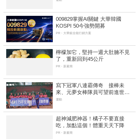
009829掌握AI關鍵 大華韓國
KOSPI 50今強勢開募
PR・大華銀全能行銷方案
檸檬加它，堅持一週大肚腩不見
了，重新回到45公斤
PR・新素簡
寫下冠軍八連霸傳奇 接棒未
來、元夢女棒隊員可望前進世界
盃小組賽
運動
超神減肥神器！橘子不要直接
吃，加點這個！體重天天下降
PR・新素簡