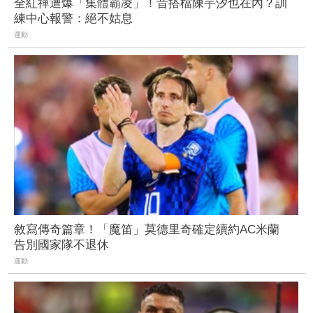
全紅禪遭爆「集體霸凌」！昔搭檔陳芋汐也在內？訓
練中心報警：絕不姑息
運動
敘寫傳奇篇章！「魔笛」莫德里奇確定續約AC米蘭
告別國家隊不退休
運動