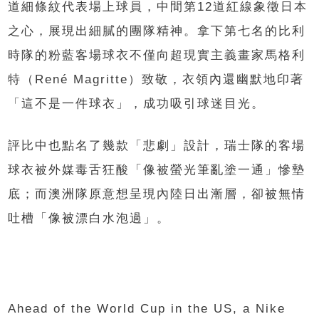
道細條紋代表場上球員，中間第12道紅線象徵日本
之心，展現出細膩的團隊精神。拿下第七名的比利
時隊的粉藍客場球衣不僅向超現實主義畫家馬格利
特（René Magritte）致敬，衣領內還幽默地印著
「這不是一件球衣」，成功吸引球迷目光。
評比中也點名了幾款「悲劇」設計，瑞士隊的客場
球衣被外媒毒舌狂酸「像被螢光筆亂塗一通」慘墊
底；而澳洲隊原意想呈現內陸日出漸層，卻被無情
吐槽「像被漂白水泡過」。
Ahead of the World Cup in the US, a Nike