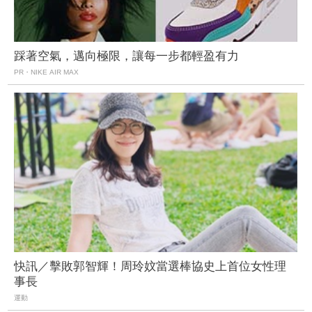
踩著空氣，邁向極限，讓每一步都輕盈有力
PR・NIKE AIR MAX
快訊／擊敗郭智輝！周玲妏當選棒協史上首位女性理
事長
運動