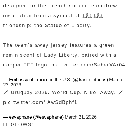
designer for the French soccer team drew
inspiration from a symbol of 🇫🇷🇺🇸
friendship: the Statue of Liberty.
The team’s away jersey features a green
reminiscent of Lady Liberty, paired with a
copper FFF logo.
pic.twitter.com/SeberVAr04
— Embassy of France in the U.S. (@franceintheus)
March
23, 2026
🪄 Uruguay 2026. World Cup. Nike. Away. 🪄
pic.twitter.com/iAwSdBphf1
— esvaphane (@esvaphane)
March 21, 2026
IT GLOWS!