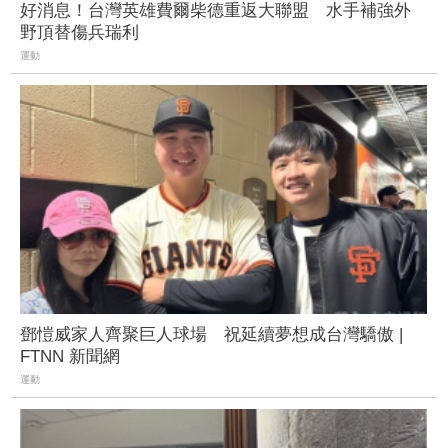
好消息！台灣英雄費爾柴德重返大聯盟 水手補強外
野頂替傷兵瑞利
運動
鄧愷威家人齊聚巨人球場 祝延續夢想成台灣驕傲 |
FTNN 新聞網
運動