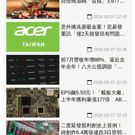
自營商加碼「這檔」3,677萬
元逾1.4千張 加速高值化轉
型
2026.08.07 22:45
意外捲兆基吸金案！宏碁發
重訊「僅2天就發現有問題」
辭董座退出經營：內部存在
管理缺失
2026.08.07 22:35
前7月營收年增88%、逼近去
年全年！八大公股調節「這
檔」13.69億元逾7.4千張
2026.08.07 22:30
EPS飆5.53元！「載板大廠」
上半年獲利暴漲177倍 ABF
漲50%、BT漲70%毛利衝高
2026.08.07 22:15
二度延發股利創史上首例！
緯創炸6.4萬張連跌3日登弱勢