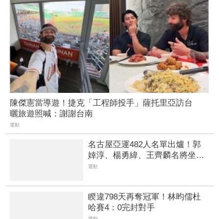
陳傑憲當導遊！捷克「工程師投手」薩托里亞訪台
曬旅遊照喊：謝謝台南
運動
名古屋亞運482人名單出爐！郭
婞淳、楊勇緯、王齊麟名將坐
鎮 曾雅妮重返國家隊
運動
睽違798天再奪冠軍！林昀儒杜
哈賽4：0完封對手
運動