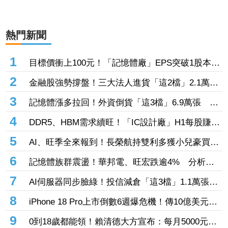
熱門新聞
1
目標價衝上100元！「記憶體廠」EPS突破1股本
DRAM大漲45%＋合作美光獲利迎轉機
2
金融股強勢撐盤！三大法人進貨「這2檔」2.1萬
張 投8.54億元連12日進場三商壽
3
記憶體漲多拉回！外資倒貨「這3檔」6.9萬張 連
賣華邦電2天捲102億元
4
DDR5、HBM需求續旺！「IC設計廠」H1每股賺
9.13元 董座：搶晶圓產能比毛利率更重要
5
AI、旺季全來報到！長榮航持雙利多獲小兒豪買逾
53萬張成寵兒 「這檔」前7月營收狂超去年全年
6
記憶體族群震盪！華邦電、旺宏跌逾4% 分析師
也獲青睞
點名「這2檔」多頭：布局看技術面
7
AI伺服器同步臉綠！投信減倉「這3檔」1.1萬張
投信連砍緯創2刀帶走18.96億元
8
iPhone 18 Pro上市倒數6週爆危機！傳10億美元晶
片卡封裝「躺在廠房」 恐面臨庫存不足
9
0到18歲都能領！賴清德大方宣布：每月5000元成