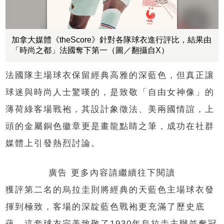
加拿大媒體《theScore》針對各隊球衣進行評比，結果由
「時尚之都」法國奪下第一（圖／翻攝自X）
法國隊主場球衣保留經典高雅的深藍色，但真正讓
球迷與時尚人士驚嘆的，是致敬「自由女神像」的
薄荷綠客場戰袍，其設計象徵法、美兩國情誼，上
頭的金屬銅色徽章更是畫龍點睛之筆，成功在社群
媒體上引發熱烈討論。
廣告 更多內容請繼續往下閱讀
獲評第二名的烏拉圭則將經典的天藍色主場球衣發
揮到極致，客場的深靛藍色戰袍更充滿了歷史底
蘊。這套球衣完美致敬了1930年烏拉圭主辦並奪冠