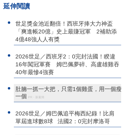
延伸閱讀
世足獎金池近翻倍！西班牙捧大力神盃
「爽進帳20億」史上最賺冠軍 2補助添
4億48強人人有獎
2026世足／西班牙2：0完封法國！睽違
16年闖冠軍賽 姆巴佩夢碎、高盧雄雞吞
40年最慘4強賽
肚腩一抓一大把，只需1個雞蛋，用一個瘦
一個
PR・新素簡
2026世足／姆巴佩追平梅西紀錄！比肩
單屆進球數8球 法國2：0完封摩洛哥