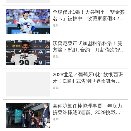
全球僅此1張！大谷翔平「雙金簽
名卡」被抽中 收藏家豪砸3.2億
天價拿下
運動
沃齊尼亞正式加盟科洛科洛！雙
方簽下6個月合約 月薪僅次智利
球星比達爾
運動
2026世足／葡萄牙0比1飲恨西班
牙！C羅正式告別世界盃舞台
仍成連6屆破門第一人
運動
辜仲諒卸任棒協理事長 年底力
拚亞洲棒總3連霸、2029挑戰
WBSC會長
運動