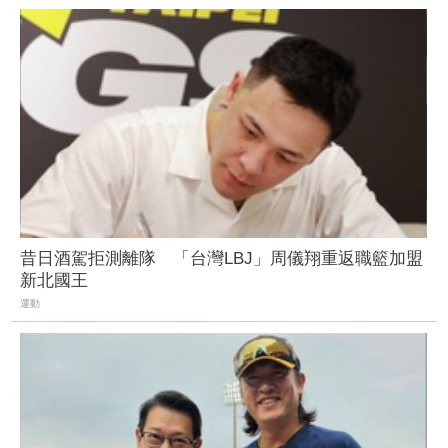
昔日酒駕拒測離隊 「台灣LBJ」周儀翔重返職籃加盟
新北國王
運動