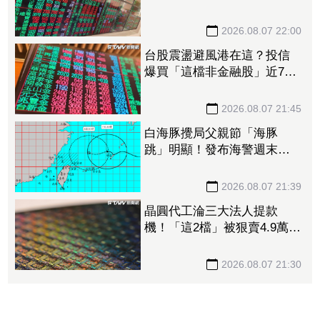
股王 金管會要求集保、證
交所了解
2026.08.07 22:00
台股震盪避風港在這？投信
爆買「這檔非金融股」近7千
張居冠 第一金連17買同步
上榜
2026.08.07 21:45
白海豚攪局父親節「海豚
跳」明顯！發布海警週末影
響最劇 專家：外圍雨帶今
晚進入陸地
2026.08.07 21:39
晶圓代工淪三大法人提款
機！「這2檔」被狠賣4.9萬
張 聯電中刀失血38.2億元跌
4.53%
2026.08.07 21:30