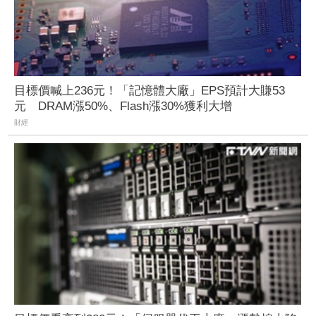
目標價喊上236元！「記憶體大廠」EPS預計大賺53
元 DRAM漲50%、Flash漲30%獲利大增
財經