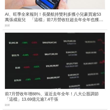
AI、旺季全來報到！長榮航持雙利多獲小兒豪買逾53
萬張成寵兒 「這檔」前7月營收狂超去年全年也獲青
睞
財經
前7月營收年增88%、逼近去年全年！八大公股調節
「這檔」13.69億元逾7.4千張
財經