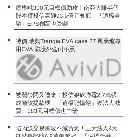
摩根喊300元目標價助攻！南亞大賺半個
股本獲投信豪砸93.9億元奪冠 「這檔金
融」EPS創高也受矚
特價 瑞典Trangia EVA case 27 風暴爐專
用EVA 防護外盒(小)-黑
被關禁閉又遭棄！投信狠砍聯電2.7萬張
成頭號提款機 「這檔記憶體」獲法人喊
買、183元目標價也中箭
陷內線交易風波不減買氣！三大法人4天
狂敲長榮航6.8萬張奪冠 「這檔金融」