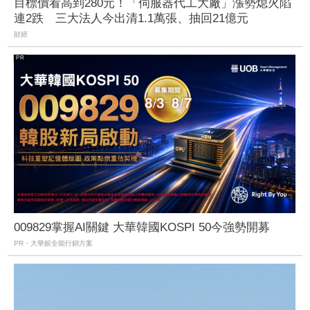
目標價看高到280元！「伺服器代工大廠」漲勢熄火陷
連2跌 三大法人今出清1.1萬張、抽回21億元
財經
009829掌握AI關鍵 大華韓國KOSPI 50今強勢開募
PR・大華銀全能行銷方案