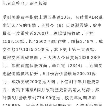
記者邱梓欣／綜合報導
受到美股費半指數上週五暴跌10％、台積電ADR跳
水近6.7％的衝擊，台股今（8）日劇烈震盪，盤中
最低一度重挫近2700點，終場微幅收斂，下挫
1568.16點，以43502.78點作收，跌幅3.48％，成
交金額1兆1325.31億元，寫下史上第三大跌點。
據證交所籌碼動向，三大法人今日賣超1339.28億
元。觀察買超個股方面，華邦電（2344），近期受
惠記憶體價格抬升，5月份合併營收達200.01億
元，成功突破200億元大關，不僅創下單月歷史新
高，更寫下連續6個月改寫歷史新高驚人紀錄，累
計前5月營收來到774.99億元，較去年同期增加
128.58％，同步刷新歷史同期新高。而美系外資摩