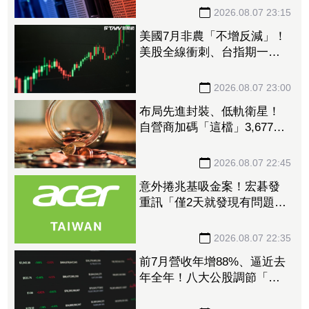
元
2026.08.07 23:15
美國7月非農「不增反減」！
美股全線衝刺、台指期一度
衝破45K
2026.08.07 23:00
布局先進封裝、低軌衛星！
自營商加碼「這檔」3,677萬
元逾1.4千張 加速高值化轉
型
2026.08.07 22:45
意外捲兆基吸金案！宏碁發
重訊「僅2天就發現有問題」
辭董座退出經營：內部存在
管理缺失
2026.08.07 22:35
前7月營收年增88%、逼近去
年全年！八大公股調節「這
檔」13.69億元逾7.4千張