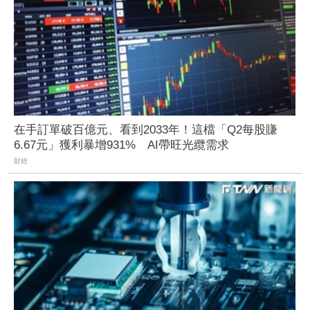
在手訂單破百億元、看到2033年！這檔「Q2每股賺
6.67元」獲利暴增931% AI帶旺光纜需求
財經