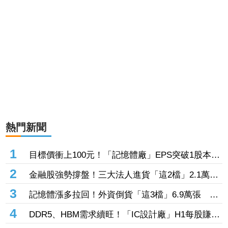
熱門新聞
1
目標價衝上100元！「記憶體廠」EPS突破1股本
DRAM大漲45%＋合作美光獲利迎轉機
2
金融股強勢撐盤！三大法人進貨「這2檔」2.1萬
張 投8.54億元連12日進場三商壽
3
記憶體漲多拉回！外資倒貨「這3檔」6.9萬張 連
賣華邦電2天捲102億元
4
DDR5、HBM需求續旺！「IC設計廠」H1每股賺
9.13元 董座：搶晶圓產能比毛利率更重要