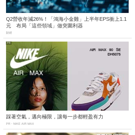
Q2營收年減26%！「鴻海小金雞」上半年EPS衝上1.1
元 布局「這些領域」做突圍利器
財經
踩著空氣，邁向極限，讓每一步都輕盈有力
PR・NIKE AIR MAX