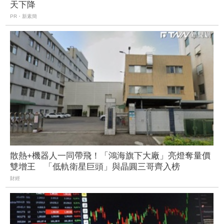
天下降
PR・新素簡
散熱+機器人一同帶飛！「鴻海旗下大廠」亮燈奪量價
雙增王 「低軌衛星巨頭」與晶圓三哥齊入榜
財經