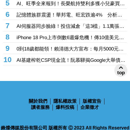
5
AI、旺季全來報到！長榮航持雙利多獲小兒豪買逾
53萬張成寵兒 「這檔」前7月營收狂超去年全年
6
記憶體族群震盪！華邦電、旺宏跌逾4% 分析師
也獲青睞
點名「這2檔」多頭：布局看技術面
7
AI伺服器同步臉綠！投信減倉「這3檔」1.1萬張
投信連砍緯創2刀帶走18.96億元
8
iPhone 18 Pro上市倒數6週爆危機！傳10億美元晶
片卡封裝「躺在廠房」 恐面臨庫存不足
9
0到18歲都能領！賴清德大方宣布：每月5000元成
長津貼 婚、產假全面加碼
10
AI基建榨乾CSP現金流！阮慕驊揭Google大舉債衝
擊
top
關於我們
隱私權政策
版權宣告
讀者服務
爆料投稿
企業徵才
鋒燦傳媒股份有限公司 版權所有 Ⓒ 2023 All Rights Reserved