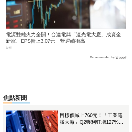
電源雙雄火力全開！台達電與「這光電大廠」成資金
新寵、EPS衝上3.07元 營運續衝高
財經
Recommended by
焦點新聞
目標價喊上760元！「工業電
腦大廠」Q2獲利狂增127%
接單動能強大EPS有望衝23