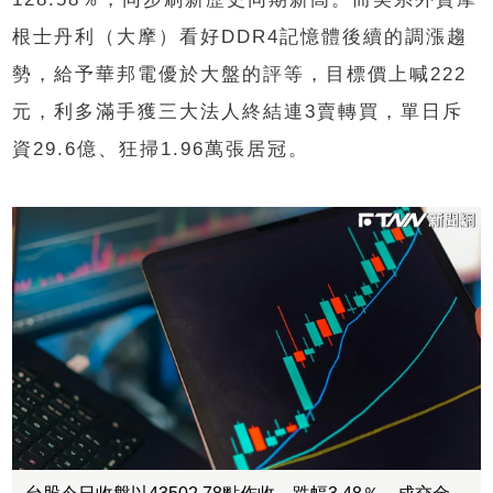
根士丹利（大摩）看好DDR4記憶體後續的調漲趨
勢，給予華邦電優於大盤的評等，目標價上喊222
元，利多滿手獲三大法人終結連3賣轉買，單日斥
資29.6億、狂掃1.96萬張居冠。