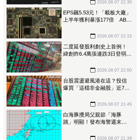
2026.08.07 22:30
EPS飆5.53元！「載板大廠」
上半年獲利暴漲177倍 ABF
漲50%、BT漲70%毛利衝高
2026.08.07 22:15
二度延發股利創史上首例！
緯創炸6.4萬張連跌3日登弱勢
股王 金管會要求集保、證
交所了解
2026.08.07 22:00
台股震盪避風港在這？投信
爆買「這檔非金融股」近7千
張居冠 第一金連17買同步
上榜
2026.08.07 21:45
白海豚攪局父親節「海豚
跳」明顯！發布海警週末影
響最劇 專家：外圍雨帶今
晚進入陸地
2026.08.07 21:39