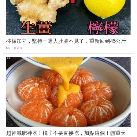
檸檬加它，堅持一週大肚腩不見了，重新回到45公斤
PR・新素簡
超神減肥神器！橘子不要直接吃，加點這個！體重天