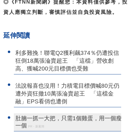
◎《FTNN新聞網》提醒您：本資料僅供參考，投
資人應獨立判斷，審慎評估並自負投資風險。
延伸閱讀
利多難挽！聯電Q2獲利飆374％仍遭投信
狂倒18萬張淪賣超王 「這檔」營收創
高、獲喊200元目標價也受難
法說報喜也沒用！力積電目標價喊80元仍
遭外資狂撤10萬張淪賣超王 「這檔金
融」EPS看俏也遭倒
肚腩一抓一大把，只需1個雞蛋，用一個瘦
一個
PR・新素簡