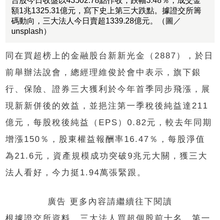
台股今日收盤以43502.78點作收，跌幅3.48％，成交金
額1兆1325.31億元，寫下史上第三大跌點。據證交所籌
碼動向，三大法人今日賣超1339.28億元。（圖／
unsplash）
同在買超榜上的金融股台新新光金（2887），於日
前舉辦法說會，總經理維俊於會中表示，旗下銀
行、保險、證券三大獲利於今年首季同步飛漲，展
現新新併後的效益，並挹注第一季稅後純益達211
億元，每股稅後純益（EPS）0.82元，較去年同期
增漲150％，股東權益報酬率16.47％，每股淨值
為21.6元，資產規模成功突破9兆元大關，獲三大
法人看好，今力挺1.94萬張緊跟。
廣告 更多內容請繼續往下閱讀
根據證交所資料，三大法人買超個股前十名，第一