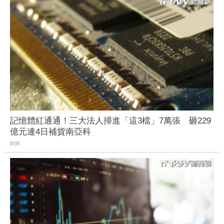
記憶體紅通通！三大法人掃進「這3檔」7萬張 砸229
億元連4日補貨南亞科
財經