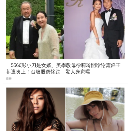
「5566彭小刀是女婿」美學教母徐莉玲開嗆謝霆鋒王
菲遭炎上！台玻股價慘跌 驚人身家曝
娛樂