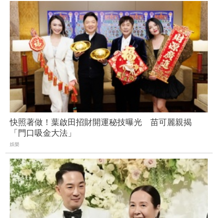
快照著做！葉啟田招財開運秘技曝光 苗可麗親揭
「門口吸金大法」
娛樂