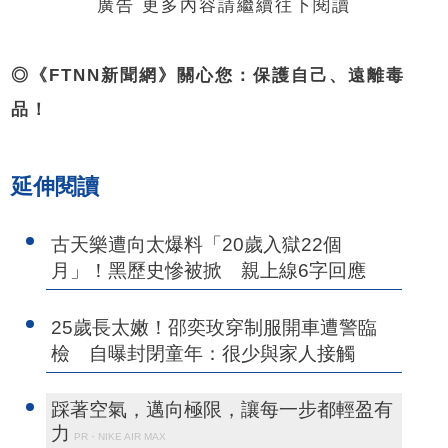
廣告 更多內容請繼續往下閱讀
◎《FTNN新聞網》關心您：保護自己、遠離毒
品！
延伸閱讀
古天樂遭向太爆料「20歲入獄22個
月」！黑歷史慘被掀 親上線6字回應
25歲長太嫩！邵奕玫穿制服開車遭警臨
檢 自曝封閉童年：很少與家人接觸
踩著空氣，邁向極限，讓每一步都輕盈有
力
PR・NIKE AIR MAX