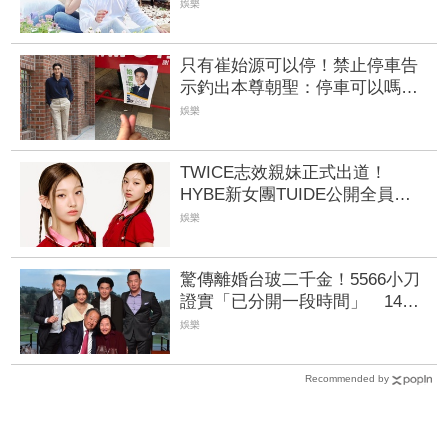
翻身
娛樂
只有崔始源可以停！禁止停車告
示釣出本尊朝聖：停車可以嗎
店員粉絲嚇傻
娛樂
TWICE志效親妹正式出道！
HYBE新女團TUIDE公開全員
粉絲嗨喊：強大的家族基因
娛樂
驚傳離婚台玻二千金！5566小刀
證實「已分開一段時間」 14年
豪門婚告終
娛樂
Recommended by