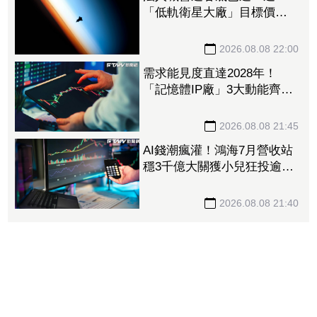
「低軌衛星大廠」目標價衝
1560元 下半年出貨回溫、
營收估成長20%
2026.08.08 22:00
需求能見度直達2028年！
「記憶體IP廠」3大動能齊
發 目標價衝上1430元
2026.08.08 21:45
AI錢潮瘋灌！鴻海7月營收站
穩3千億大關獲小兒狂投逾7
萬張居冠 「這檔」單月營
收首跨9千億、法說前夕吸買
2026.08.08 21:40
氣