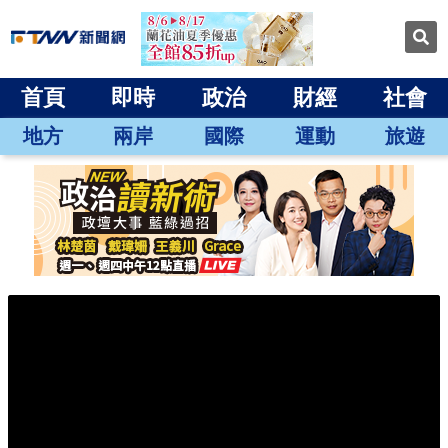
首頁
即時
政治
財經
社會
地方
兩岸
國際
運動
旅遊