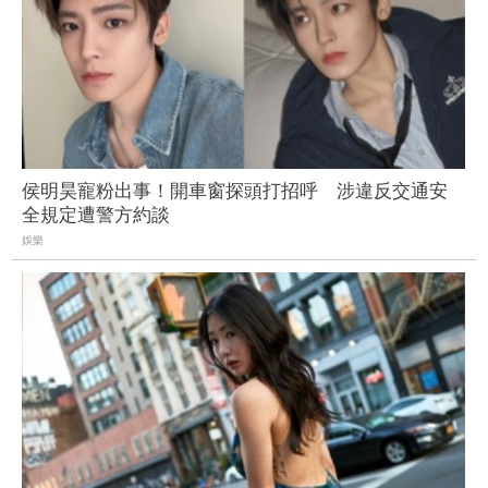
侯明昊寵粉出事！開車窗探頭打招呼 涉違反交通安
全規定遭警方約談
娛樂