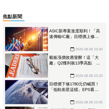
焦點新聞
ASIC新專案進度順利！「高
速傳輸IC廠」目標價上修至
710元 Q3蓄勢待發迎旺季
效應
2026.08.08 23:40
載板漲價效應發酵！這「大
廠」Q2獲利衝13季高點 再
砸468億搶AI商機
2026.08.08 23:20
目標價下修1780元仍喊買！
「低軌衛星這檔」EPS看至
35元 切AI資料中心市場猛
添營運動能
2026.08.08 23:05