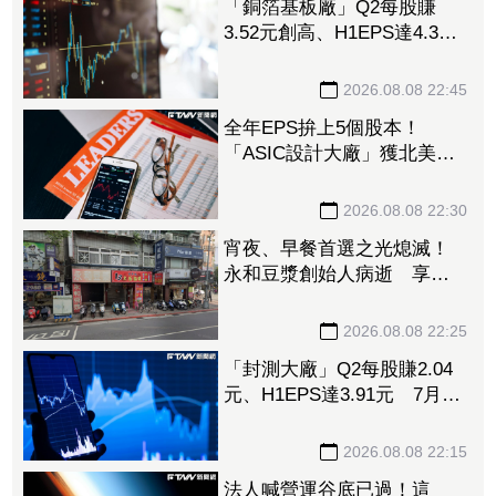
「銅箔基板廠」Q2每股賺
3.52元創高、H1EPS達4.39
元 7月營收同締新猷、年增
96.88%
2026.08.08 22:45
全年EPS拚上5個股本！
「ASIC設計大廠」獲北美
CPU大單助攻 7月營收飆
158%
2026.08.08 22:30
宵夜、早餐首選之光熄滅！
永和豆漿創始人病逝 享壽
70歲
2026.08.08 22:25
「封測大廠」Q2每股賺2.04
元、H1EPS達3.91元 7月營
收再喜迎年月雙增
2026.08.08 22:15
法人喊營運谷底已過！這