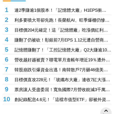
1
連2季賺逾1個股本！「記憶體大廠」H1EPS衝
20.87元 股價卻殺至跌停鎖死
2
利多要噴大哥卻先跑！長榮航AI、旺季爆棚仍慘冠
賣超王 「這檔鋼鐵」７月營收年增46%也不被買
3
目標價204元確定！這「記憶體廠」吃漲價紅利、
單
Q2毛利率衝70% 全年營運看旺
4
賺翻了仍被砍！彰銀前7月EPS 1.12元遭自營商照
殺2.33億淪賣超王 「這檔記憶體」營收創高也遭
5
記憶體賺翻了！「工控記憶體大廠」Q2大賺逾10股
倒
本、H1EPS達166.45元 7月營收續旺再迎年月雙
6
營收越好越被賣？聯電單月進帳年增近19％遭外資
增
「砍到見骨」 台塑4寶「這檔」營收刷49個月新
7
韓股崩跌引爆資金出逃！南韓散戶7月砸46億美元
高也挨刀
「錢」進美股
8
目標價直攻228元！「玻纖布大廠」連收7紅大漲
32.86% 投信單周撒16.7億元、掃入近萬張
9
票房讓人受盡委屈！寬魚國際7月營收銳減3千萬原
因曝「王心凌票房＞楊丞琳」 網笑翻：是吃了誠
10
創紀錄配息4.6元！「這檔市值型ETF」卻被外資單
實果實嗎
周大砍3.4萬張 00923豪配3.05元同被抽回2億元