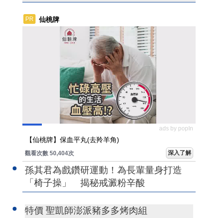
仙桃牌
PR
ads by popIn
【仙桃牌】保血平丸(去羚羊角)
深入了解
觀看次數 50,404次
孫其君為戲鑽研運動！為長輩量身打造
「椅子操」 揭秘戒澱粉辛酸
特價 聖凱師澎派豬多多烤肉組