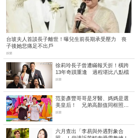
台玻夫人首談長子離世！曝兒生前長期承受壓力 喪
子後她悲痛足不出戶
娛樂
徐莉玲長子曾遭瞞報夭折！橫跨
13年奇蹟重逢 過程堪比八點檔
娛樂
范姜彥豐哥哥是牙醫、媽媽是選
美皇后！ 兄弟高顏值同框照帥
翻網友 | FTNN 新聞網
娛樂
六月查出「李易與外遇對象合