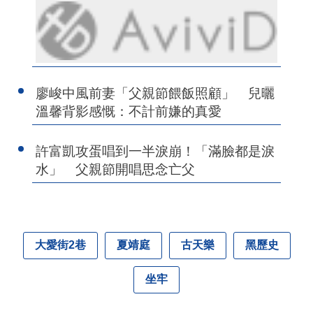
廖峻中風前妻「父親節餵飯照顧」 兒曬
溫馨背影感慨：不計前嫌的真愛
許富凱攻蛋唱到一半淚崩！「滿臉都是淚
水」 父親節開唱思念亡父
大愛街2巷
夏靖庭
古天樂
黑歷史
坐牢