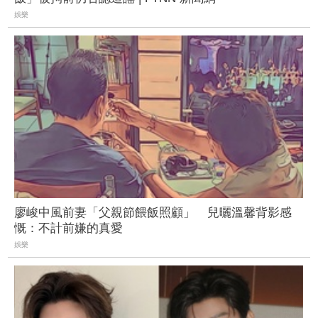
娛樂
廖峻中風前妻「父親節餵飯照顧」 兒曬溫馨背影感
慨：不計前嫌的真愛
娛樂