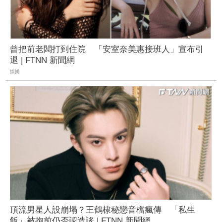
曾把前老闆打到住院 「安室奈美惠接班人」宣布引
退 | FTNN 新聞網
娛樂
頂流男星人設崩塌？王鶴棣秘戀音檔瘋傳 「私生
飯」被拘前仍否認造謠 | FTNN 新聞網