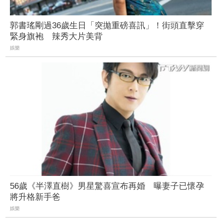
郭書瑤剛過36歲生日「突拋重磅喜訊」！街頭直擊穿
緊身旗袍 辣秀大片美背
娛樂
56歲《半澤直樹》男星驚喜宣布再婚 曝妻子已懷孕
將升格新手爸
娛樂