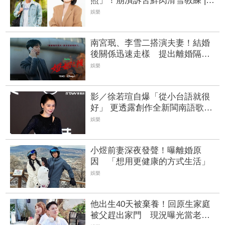
照」！崩潰訴苦鮮肉滑雪教練 |
FTNN 新聞網
娛樂
南宮珉、李雪二搭演夫妻！結婚
後關係迅速走樣 提出離婚隔天
妻子突失蹤
娛樂
影／徐若瑄自爆「從小台語就很
好」 更透露創作全新閩南語歌
曲！
娛樂
小煜前妻深夜發聲！曝離婚原
因 「想用更健康的方式生活」
娛樂
他出生40天被棄養！回原生家庭
被父趕出家門 現況曝光當老闆