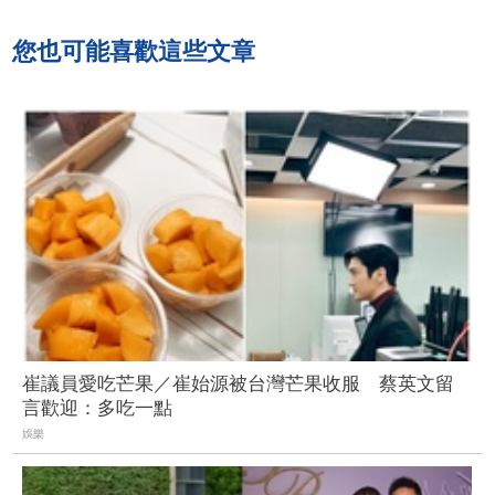
您也可能喜歡這些文章
崔議員愛吃芒果／崔始源被台灣芒果收服 蔡英文留
言歡迎：多吃一點
娛樂