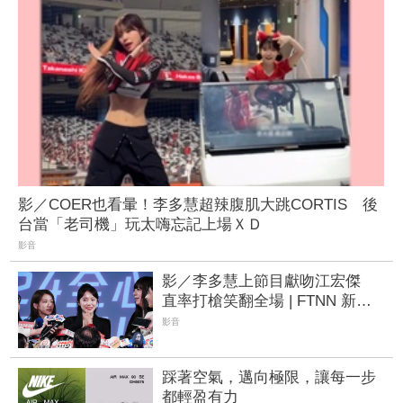
影／COER也看暈！李多慧超辣腹肌大跳CORTIS 後
台當「老司機」玩太嗨忘記上場ＸＤ
影音
影／李多慧上節目獻吻江宏傑
直率打槍笑翻全場 | FTNN 新聞
網
影音
踩著空氣，邁向極限，讓每一步
都輕盈有力