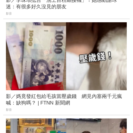
影／李珠珢抵台「湧上百粉絲接機」！她感動謝球
迷：有很多好久沒見的朋友
影音
影／媽竟發紅包給毛孩當壓歲錢 網見內塞兩千元瘋
喊：缺狗嗎？ | FTNN 新聞網
影音