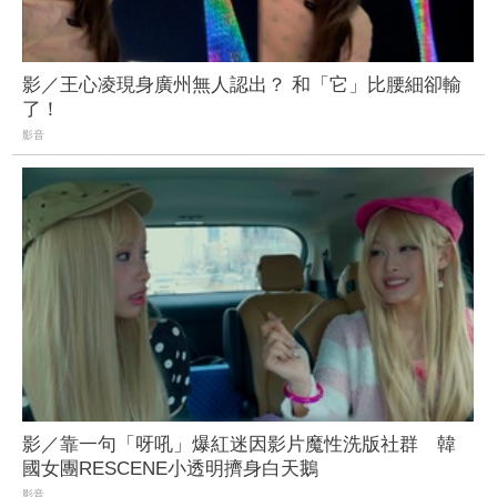
影／王心凌現身廣州無人認出？ 和「它」比腰細卻輸
了！
影音
影／靠一句「呀吼」爆紅迷因影片魔性洗版社群 韓
國女團RESCENE小透明擠身白天鵝
影音