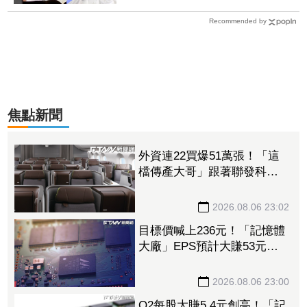
Recommended by
焦點新聞
外資連22買爆51萬張！「這
檔傳產大哥」跟著聯發科發
大財 打造高效通道營收創
新高
2026.08.06 23:02
目標價喊上236元！「記憶體
大廠」EPS預計大賺53元
DRAM漲50%、Flash漲30%
獲利大增
2026.08.06 23:00
Q2每股大賺5.4元創高！「記