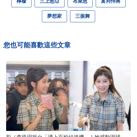
檸檬
三上悠亞
布萊恩
富邦悍將
夢想家
三振舞
您也可能喜歡這些文章