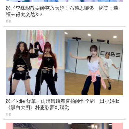
影／李珠珢教耍帥突放大絕！布萊恩嚇傻 網笑：幸
福來得太突然XD
影音
影／i-dle 舒華、雨琦鐵鍊舞直拍帥炸全網 田小娟揪
《黑白大廚》朴恩影夢幻聯動
影音