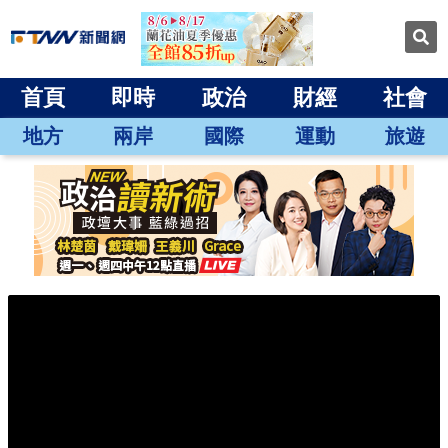
首頁
即時
政治
財經
社會
地方
兩岸
國際
運動
旅遊