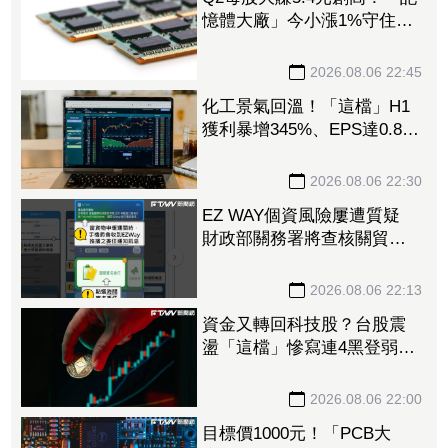
憶體大廠」今小漲1%守住連
5紅 自營商卻脫手449張、
抱回7549萬元
2026.08.06 22:45
化工景氣回溫！「這檔」H1
獲利暴增345%、EPS達0.89
元 八大公股調節逾千萬元
2026.08.06 22:30
EZ WAY個資風險屢遭質疑
財政部關務署將查核關貿公
司、檢討是否統一收費正式
委任
2026.08.06 22:13
資金又轉回科技股？台股震
盪「這檔」慘寫連4黑登弱勢
股王 國票金、潤泰新也淪
大盤刀下魂
2026.08.06 22:00
目標價1000元！「PCB大