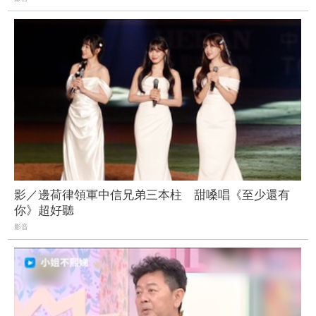
影／邊荷律領軍中信兄弟三本柱 甜嗓唱《至少還有
你》超好聽
影音