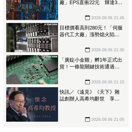
廠」EPS直衝22元 輝達3年
大單＋Vera CPU市占率破5成
後市看旺
2026.08.06 21:45
目標價看高到280元！「伺服
器代工大廠」漲勢熄火陷連2
跌 三大法人今出清1.1萬
張、抽回21億元
2026.08.06 21:30
「廣錠小金雞」孵1年正式出
貨！一條龍關鍵技術通過驗
證 拿下美系網通、雲端大
廠訂單
2026.08.06 21:15
快訊／《遠見》《天下》雜
誌創辦人高希均辭世 享耆
壽90歲
2026.08.06 21:05