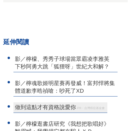
延伸閱讀
影／檸檬、秀秀子球場當眾霸凌李雅英
下秒阿勇大跳「狐狸呀」世紀大和解？
影／檸魂歌姬明星賽再發威！富邦悍將集
體道歉李晧禎嗆：吵死了XD
做到這點才有資格說愛你
PR・台灣癌症基金會
影／檸檬逛書店研究《我想把歌唱好》