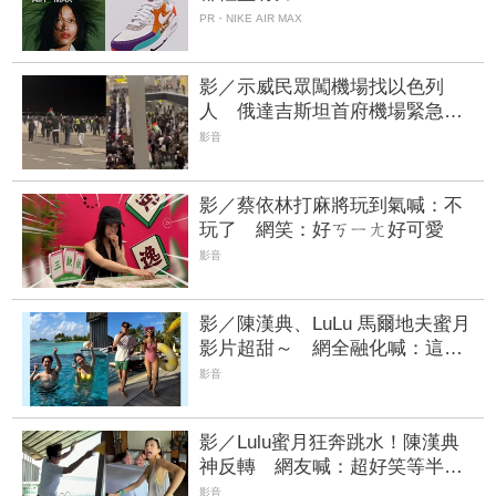
PR・NIKE AIR MAX
影／示威民眾闖機場找以色列
人 俄達吉斯坦首府機場緊急關
閉 | FTNN 新聞網
影音
影／蔡依林打麻將玩到氣喊：不
玩了 網笑：好ㄎㄧㄤ好可愛
影音
影／陳漢典、LuLu 馬爾地夫蜜月
影片超甜～ 網全融化喊：這是
愛情的模樣！
影音
影／Lulu蜜月狂奔跳水！陳漢典
神反轉 網友喊：超好笑等半天
就是等這一刻
影音