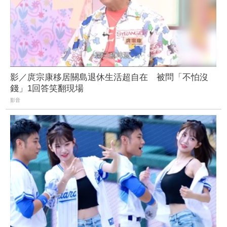
影／庹宗康移居關島退休生活超自在 被問「不怕沒
錢」1回答笑翻現場
影音