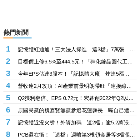
熱門新聞
1
記憶體紅通通！三大法人掃進「這3檔」7萬張 砸
229億元連4日補貨南亞科
2
目標價上修6.5%至444.5元！「砷化鎵晶圓代工
廠」7月營收創4年半新高 1.6T光通訊開始貢獻營
3
今年EPS估達3股本！「記憶體大廠」炸連5漲
收
44% 外資卻砍近1.8萬張抱回31.5億元
4
營收連2月攻頂！AI產業前景明朗帶旺「連接線束
大廠」成長 外資目標價喊上3665元
5
Q2獲利翻倍、EPS 0.72元！宏碁創2022年Q2以來
新高 9月IFA將發表AI PC新品
6
原國民黨的魏嘉賢無黨參選花蓮縣長 曝自己遭打
壓當花蓮市長水塔還被投毒「次氯酸鈉」
7
記憶體近況火燙！外資加碼「這2檔」逾5.2萬張
旺宏獲投入近17億元、近5日大漲40%
8
PCB還在衝！「這檔」週噴第3根領金居等3檔漲