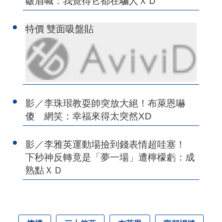
皺眉喊：我覺得它都在騙人ＸＤ
特價 雙面吸盤貼
影／李珠珢教耍帥突放大絕！布萊恩嚇
傻 網笑：幸福來得太突然XD
影／李雅英運動場撿到錢表情超哇塞！
下秒神反轉竟是「夢一場」遭檸檬虧：成
熟點ＸＤ