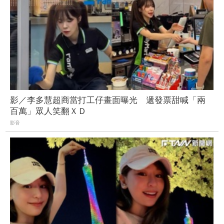
影／李多慧超商當打工仔畫面曝光 遞發票甜喊「兩
百萬」眾人笑翻ＸＤ
影音