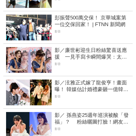
彭振聲500萬交保！ 京華城案第
一位交保回家！ | FTNN 新聞網
影音
影／廉世彬迎生日粉絲驚喜送應
援 一見手寫卡瞬間爆哭：太感
動了
影音
影／泫雅正式嫁了龍俊亨！畫面
曝！ 韓媒估計婚禮豪砸一億韓
元！？ | FTNN 新聞網
影音
影／ 孫燕姿25週年巡演被酸「發
福」？ 粉絲曬圖打臉！網友：
狀態超好！ | FTNN 新聞網
影音