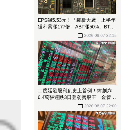
EPS飆5.53元！「載板大廠」上半年
獲利暴漲177倍 ABF漲50%、BT漲
70%毛利衝高
2026.08.07 22:15
二度延發股利創史上首例！緯創炸
6.4萬張連跌3日登弱勢股王 金管會
要求集保、證交所了解
2026.08.07 22:00