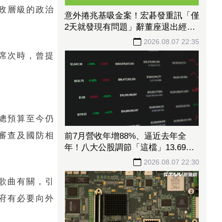
政層級的政治
意外捲兆基吸金案！宏碁發重訊「僅
2天就發現有問題」辭董座退出經
營：內部存在管理缺失
2026.08.07 22:35
席次時，曾提
總預算至今仍
審查及國防相
前7月營收年增88%、逼近去年全
年！八大公股調節「這檔」13.69億
元逾7.4千張
2026.08.07 22:30
歌曲有關，引
府有必要向外