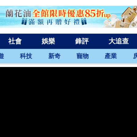
社會
娛樂
鋒評
大追查
遊
科技
新奇
寵物
產業