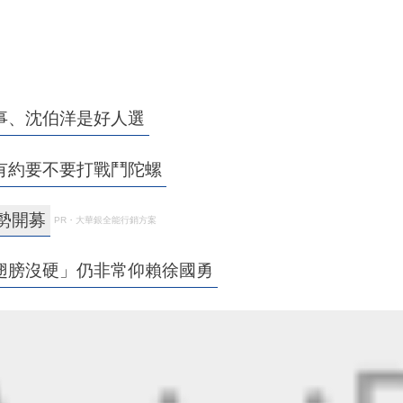
事、沈伯洋是好人選
有約要不要打戰鬥陀螺
強勢開募
PR・大華銀全能行銷方案
翅膀沒硬」仍非常仰賴徐國勇