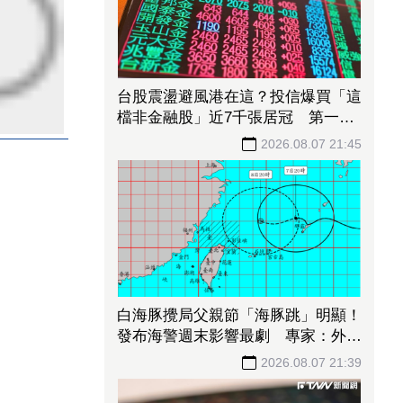
台股震盪避風港在這？投信爆買「這
檔非金融股」近7千張居冠 第一金
連17買同步上榜
2026.08.07 21:45
白海豚攪局父親節「海豚跳」明顯！
發布海警週末影響最劇 專家：外圍
雨帶今晚進入陸地
2026.08.07 21:39