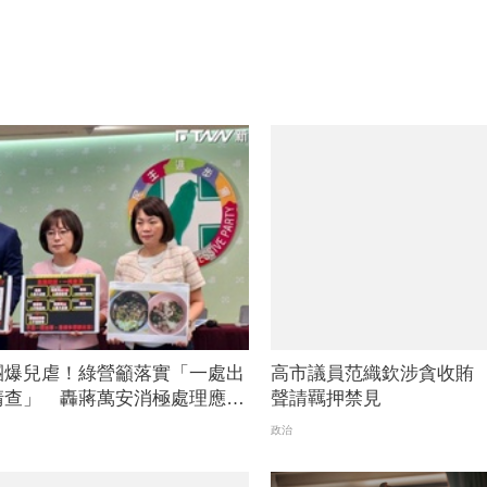
團爆兒虐！綠營籲落實「一處出
高市議員范織欽涉貪收賄
清查」 轟蔣萬安消極處理應公
聲請羈押禁見
政治