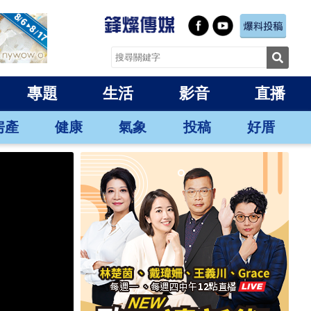
專題
生活
影音
直播
房產
健康
氣象
投稿
好厝