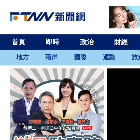
首頁
即時
政治
財經
地方
兩岸
國際
運動
旅