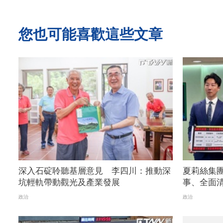
您也可能喜歡這些文章
深入石碇聆聽基層意見 李四川：推動深
夏莉絲集
坑輕軌帶動觀光及產業發展
事、全面
開道歉
政治
政治