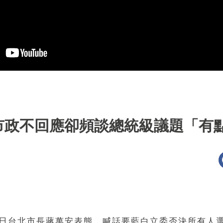
市政不回應卻頻談總統級議題「有
2）日台北市長蔣萬安表態，喊話要藍白立委否決所有人