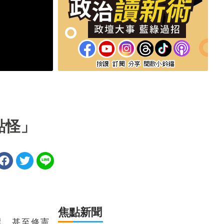
點怪」
焦點新聞
選，甚至修憲