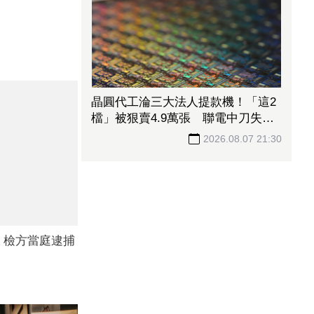
晶圓代工淪三大法人提款機！「這2
檔」被狠賣4.9萬張 聯電中刀失血
38.2億元跌4.53%
2026.08.07 21:30
 檢方當庭逮捕