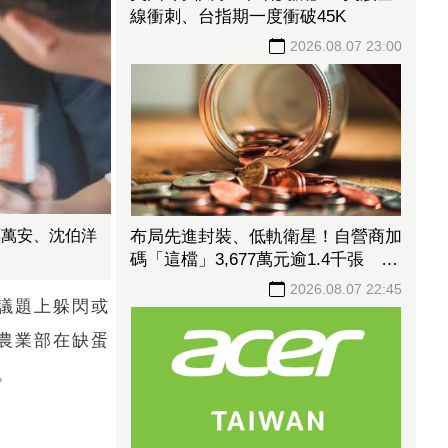
線衝刺、台指期一度衝破45K
2026.08.07 23:00
布局先進封裝、低軌衛星！自營商加
蔣萬安、沈伯洋
碼「這檔」3,677萬元逾1.4千張 加
速高值化轉型
2026.08.07 22:45
議題上躲閃或
農業部在缺蛋
。