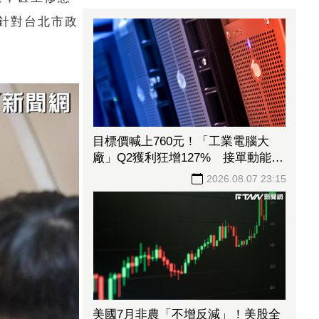
針對台北市政
目標價喊上760元！「工業電腦大
廠」Q2獲利狂增127% 接單動能強
大EPS有望衝23元
2026.08.07 23:15
美國7月非農「不增反減」！美股全