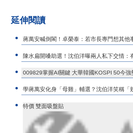
延伸閱讀
蔣萬安喊倒閣！卓榮泰：若市長專門想其他
陳水扁開嗓助選！沈伯洋曝兩人私下交情：
009829掌握AI關鍵 大華韓國KOSPI 50今
學蔣萬安化身「母雞」輔選？沈伯洋笑稱「
特價 雙面吸盤貼