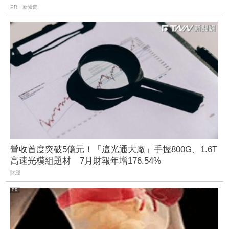
PR・新素簡
營收首度突破5億元！「這光通大廠」手握800G、1.6T
高速光模組題材 7月財報年增176.54%
財經