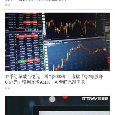
財經
在手訂單破百億元、看到2033年！這檔「Q2每股賺
6.67元」獲利暴增931% AI帶旺光纜需求
財經