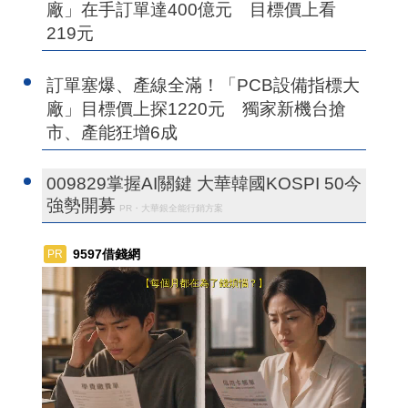
廠」在手訂單達400億元 目標價上看
219元
訂單塞爆、產線全滿！「PCB設備指標大
廠」目標價上探1220元 獨家新機台搶
市、產能狂增6成
009829掌握AI關鍵 大華韓國KOSPI 50今
強勢開募
PR・大華銀全能行銷方案
9597借錢網
PR