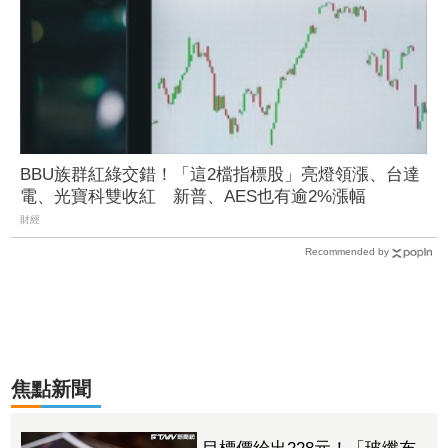
BBU族群紅綠交錯！「這2檔指標股」亮燈領漲、台達
電、光寶科雙收紅 新普、AES也有逾2%漲幅
財經
Recommended by
焦點新聞