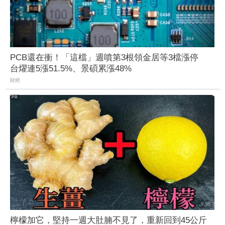
PCB還在衝！「這檔」週噴第3根領金居等3檔漲停
台燿連5漲51.5%、景碩累漲48%
財經
檸檬加它，堅持一週大肚腩不見了，重新回到45公斤