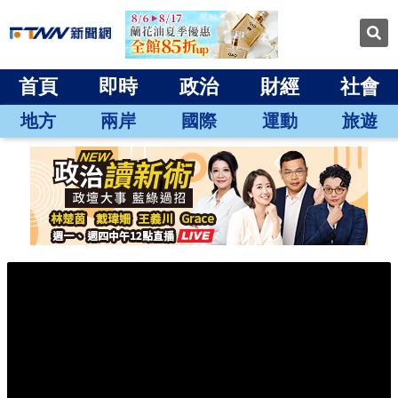
首頁
即時
政治
財經
社會
地方
兩岸
國際
運動
旅遊