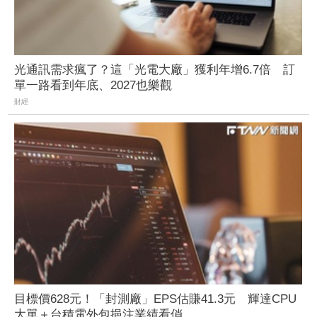
光通訊需求瘋了？這「光電大廠」獲利年增6.7倍 訂
單一路看到年底、2027也樂觀
財經
目標價628元！「封測廠」EPS估賺41.3元 輝達CPU
大單＋台積電外包挹注業績看俏