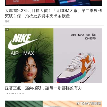
大摩喊出275元目標天價！「這ODM大廠」第二季獲利
突破百億 拍板更多資本支出案擴產
財經
踩著空氣，邁向極限，讓每一步都輕盈有力
PR・NIKE AIR MAX