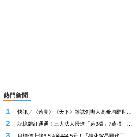
熱門新聞
1
快訊／《遠見》《天下》雜誌創辦人高希均辭世
享耆壽90歲
2
記憶體紅通通！三大法人掃進「這3檔」7萬張 砸
229億元連4日補貨南亞科
3
目標價上修6.5%至444.5元！「砷化鎵晶圓代工