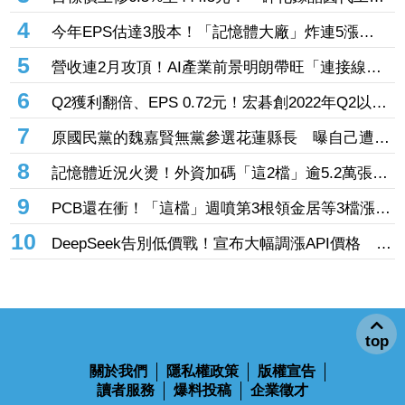
廠」7月營收創4年半新高 1.6T光通訊開始貢獻營
4
今年EPS估達3股本！「記憶體大廠」炸連5漲
收
44% 外資卻砍近1.8萬張抱回31.5億元
5
營收連2月攻頂！AI產業前景明朗帶旺「連接線束
大廠」成長 外資目標價喊上3665元
6
Q2獲利翻倍、EPS 0.72元！宏碁創2022年Q2以來
新高 9月IFA將發表AI PC新品
7
原國民黨的魏嘉賢無黨參選花蓮縣長 曝自己遭打
壓當花蓮市長水塔還被投毒「次氯酸鈉」
8
記憶體近況火燙！外資加碼「這2檔」逾5.2萬張
旺宏獲投入近17億元、近5日大漲40%
9
PCB還在衝！「這檔」週噴第3根領金居等3檔漲
停 台燿連5漲51.5%、景碩累漲48%
10
DeepSeek告別低價戰！宣布大幅調漲API價格 AI
商業化邁入新階段
top
關於我們
隱私權政策
版權宣告
讀者服務
爆料投稿
企業徵才