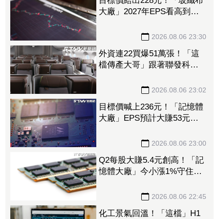
目標價給出228元！「玻纖布
大廠」2027年EPS看高到
15.72元 電子材料放量＋轉
投資挹注營收
2026.08.06 23:30
外資連22買爆51萬張！「這
檔傳產大哥」跟著聯發科發
大財 打造高效通道營收創
新高
2026.08.06 23:02
目標價喊上236元！「記憶體
大廠」EPS預計大賺53元
DRAM漲50%、Flash漲30%
獲利大增
2026.08.06 23:00
Q2每股大賺5.4元創高！「記
憶體大廠」今小漲1%守住連
5紅 自營商卻脫手449張、
抱回7549萬元
2026.08.06 22:45
化工景氣回溫！「這檔」H1