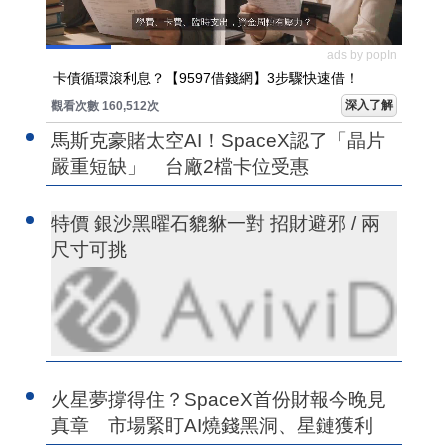
ads by popIn
卡債循環滾利息？【9597借錢網】3步驟快速借！
深入了解
觀看次數 160,512次
馬斯克豪賭太空AI！SpaceX認了「晶片
嚴重短缺」 台廠2檔卡位受惠
特價 銀沙黑曜石貔貅一對 招財避邪 / 兩
尺寸可挑
火星夢撐得住？SpaceX首份財報今晚見
真章 市場緊盯AI燒錢黑洞、星鏈獲利