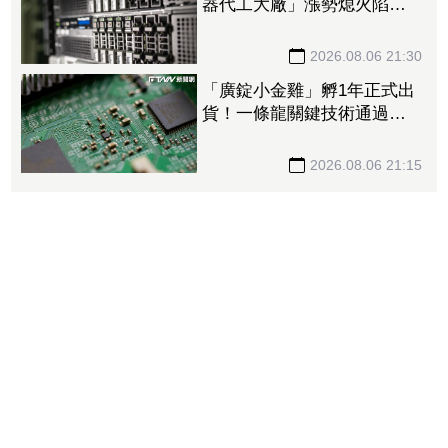
器代工大廠」漲勢熄火陷連2
跌 三大法人今出清1.1萬
張、抽回21億元
2026.08.06 21:30
「廣錠小金雞」孵1年正式出
貨！一條龍關鍵技術通過驗
證 拿下美系網通、雲端大
廠訂單
2026.08.06 21:15