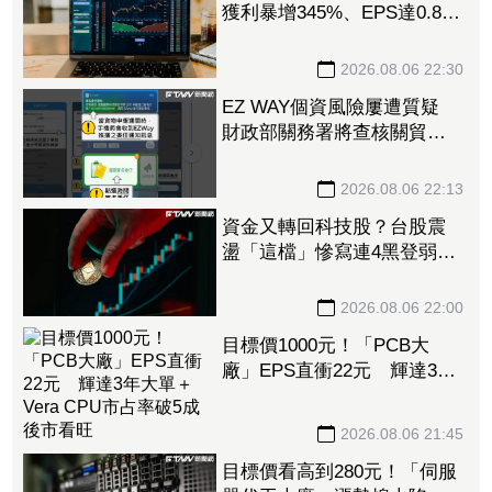
獲利暴增345%、EPS達0.89
元 八大公股調節逾千萬元
2026.08.06 22:30
EZ WAY個資風險屢遭質疑
財政部關務署將查核關貿公
司、檢討是否統一收費正式
委任
2026.08.06 22:13
資金又轉回科技股？台股震
盪「這檔」慘寫連4黑登弱勢
股王 國票金、潤泰新也淪
大盤刀下魂
2026.08.06 22:00
目標價1000元！「PCB大
廠」EPS直衝22元 輝達3年
大單＋Vera CPU市占率破5成
後市看旺
2026.08.06 21:45
目標價看高到280元！「伺服