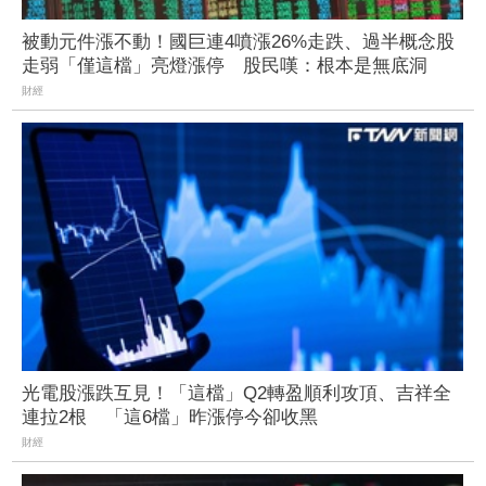
被動元件漲不動！國巨連4噴漲26%走跌、過半概念股
走弱「僅這檔」亮燈漲停 股民嘆：根本是無底洞
財經
光電股漲跌互見！「這檔」Q2轉盈順利攻頂、吉祥全
連拉2根 「這6檔」昨漲停今卻收黑
財經