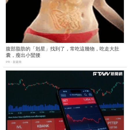
腹部脂肪的「剋星」找到了，常吃這幾物，吃走大肚
囊，瘦出小蠻腰
PR・新素簡