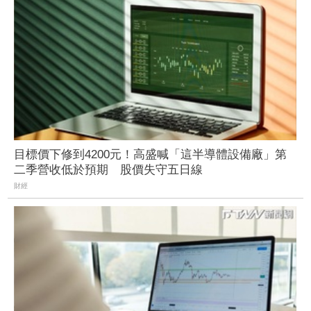
目標價下修到4200元！高盛喊「這半導體設備廠」第
二季營收低於預期 股價失守五日線
財經