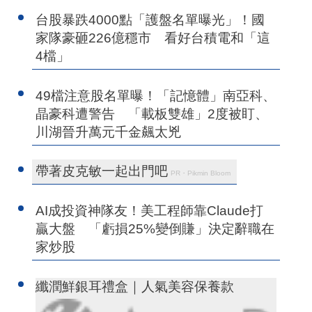
台股暴跌4000點「護盤名單曝光」！國
家隊豪砸226億穩市 看好台積電和「這
4檔」
49檔注意股名單曝！「記憶體」南亞科、
晶豪科遭警告 「載板雙雄」2度被盯、
川湖晉升萬元千金飆太兇
帶著皮克敏一起出門吧
PR・Pikmin Bloom
AI成投資神隊友！美工程師靠Claude打
贏大盤 「虧損25%變倒賺」決定辭職在
家炒股
纖潤鮮銀耳禮盒｜人氣美容保養款