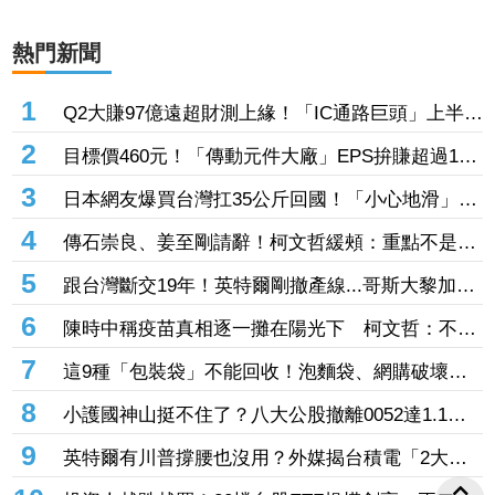
熱門新聞
1
Q2大賺97億遠超財測上緣！「IC通路巨頭」上半年
EPS站上13元 工業與AI應用需求持續復甦加持
2
目標價460元！「傳動元件大廠」EPS拚賺超過1股
本 半導體設備需求爆發、漲價有戲
3
日本網友爆買台灣扛35公斤回國！「小心地滑」告
示牌也帶走 3萬人笑翻
4
傳石崇良、姜至剛請辭！柯文哲緩頰：重點不是誰
下台 是致癌物從哪來、油流去哪
5
跟台灣斷交19年！英特爾剛撤產線...哥斯大黎加連
2年來台參展搶半導體商機
6
陳時中稱疫苗真相逐一攤在陽光下 柯文哲：不要
臉、完全沒天良沒良心
7
這9種「包裝袋」不能回收！泡麵袋、網購破壞袋
都上榜 丟錯最高罰6000元
8
小護國神山挺不住了？八大公股撤離0052達1.1
億 3檔正2遭棄「主動式天公號」也中槍
9
英特爾有川普撐腰也沒用？外媒揭台積電「2大護
城河」逼退轉單：客戶不敢得罪