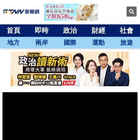
首頁
即時
政治
財經
社會
地方
兩岸
國際
運動
旅遊