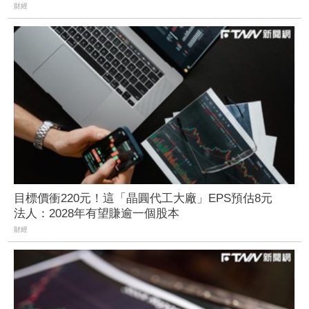
財經
目標價衝220元！這「晶圓代工大廠」EPS預估8元
法人：2028年有望賺逾一個股本
財經