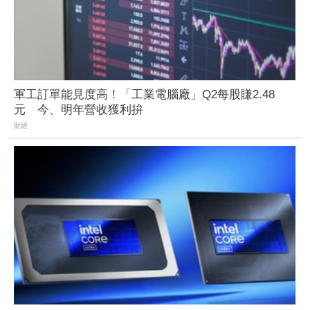
軍工訂單能見度高！「工業電腦廠」Q2每股賺2.48
元 今、明年營收獲利拚
財經