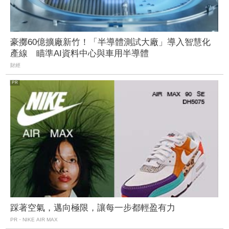
豪擲60億擴廠新竹！「半導體測試大廠」導入智慧化
產線 瞄準AI資料中心與車用半導體
財經
踩著空氣，邁向極限，讓每一步都輕盈有力
PR・NIKE AIR MAX