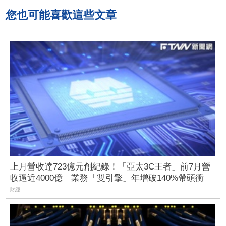
您也可能喜歡這些文章
上月營收達723億元創紀錄！「亞太3C王者」前7月營
收逼近4000億 業務「雙引擎」年增破140%帶頭衝
財經