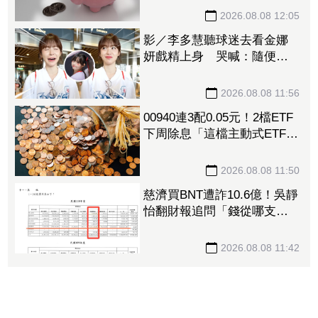
2026.08.08 12:05
影／李多慧聽球迷去看金娜
妍戲精上身 哭喊：隨便！
你們的人生是你們的
2026.08.08 11:56
00940連3配0.05元！2檔ETF
下周除息「這檔主動式ETF」
年化配息率逼11%超香 最
後上車日曝
2026.08.08 11:50
慈濟買BNT遭詐10.6億！吳靜
怡翻財報追問「錢從哪支
出」：核銷不會出問題嗎
2026.08.08 11:42