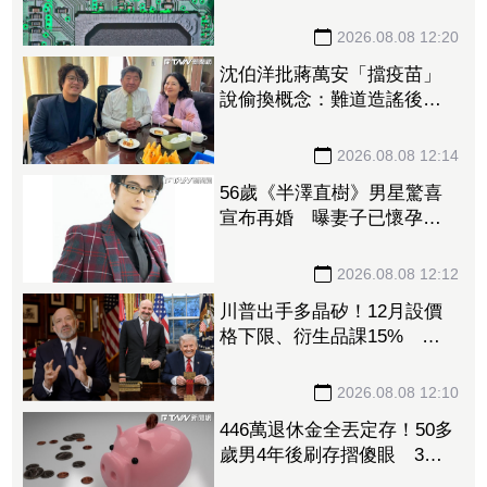
體、晶圓代工、封測3大成本
壓力浮現
2026.08.08 12:20
沈伯洋批蔣萬安「擋疫苗」
說偷換概念：難道造謠後不
用負責？
2026.08.08 12:14
56歲《半澤直樹》男星驚喜
宣布再婚 曝妻子已懷孕將
升格新手爸
2026.08.08 12:12
川普出手多晶矽！12月設價
格下限、衍生品課15% 盧
特尼克：防中國傾銷
2026.08.08 12:10
446萬退休金全丟定存！50多
歲男4年後刷存摺傻眼 3年
利息僅1067元