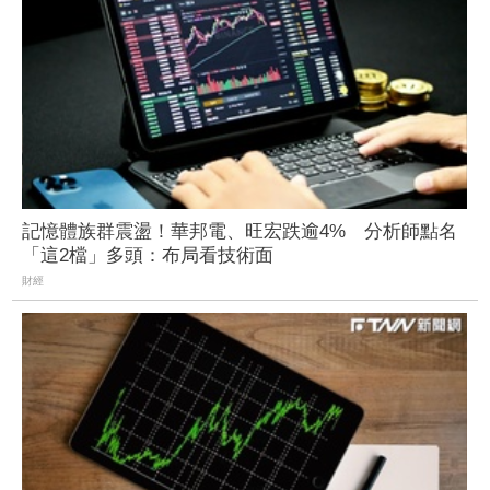
記憶體族群震盪！華邦電、旺宏跌逾4% 分析師點名
「這2檔」多頭：布局看技術面
財經