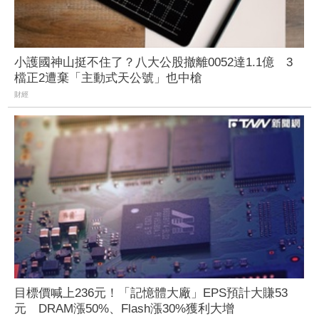
小護國神山挺不住了？八大公股撤離0052達1.1億 3
檔正2遭棄「主動式天公號」也中槍
財經
目標價喊上236元！「記憶體大廠」EPS預計大賺53
元 DRAM漲50%、Flash漲30%獲利大增