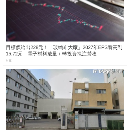
目標價給出228元！「玻纖布大廠」2027年EPS看高到
15.72元 電子材料放量＋轉投資挹注營收
財經