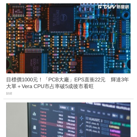
目標價1000元！「PCB大廠」EPS直衝22元 輝達3年
大單＋Vera CPU市占率破5成後市看旺
財經