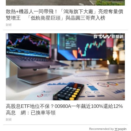
散熱+機器人一同帶飛！「鴻海旗下大廠」亮燈奪量價
雙增王 「低軌衛星巨頭」與晶圓三哥齊入榜
財經
高股息ETF地位不保？00980A一年飆近100%還給12%
高息 網：已換車等領
財經
Recommended by