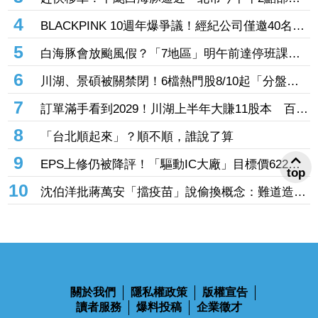
水門只出不進「晚間8點關閉」
4
BLACKPINK 10週年爆爭議！經紀公司僅邀40名粉
絲同樂 Jisoo親道歉：心情很沉重
5
白海豚會放颱風假？「7地區」明午前達停班課標
準 桃竹苗山區上榜
6
川湖、景碩被關禁閉！6檔熱門股8/10起「分盤交
易」57檔注意股名單一次看
7
訂單滿手看到2029！川湖上半年大賺11股本 百億
擴產計畫提前開跑
8
「台北順起來」？順不順，誰說了算
9
EPS上修仍被降評！「驅動IC大廠」目標價622
top
元 記憶體、晶圓代工、封測3大成本壓力浮現
10
沈伯洋批蔣萬安「擋疫苗」說偷換概念：難道造謠
後不用負責？
關於我們
隱私權政策
版權宣告
讀者服務
爆料投稿
企業徵才