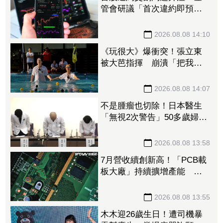
管會研議「首次違約即預收
款券」 投資人炸鍋：乾脆改
T+0
2026.08.08 14:10
《玩很大》爆衝突！張立東
被大芭指揮 崩潰「把我當
狗使喚嗎」
2026.08.08 14:07
不是腫瘤也切除！日本醫生
「無視2次警告」50多歲婦四
肢癱瘓 院方鞠躬謝罪
2026.08.08 13:58
7月營收續創新高！「PCB載
板大廠」持續擴增產能 高
階訂單、價格調漲帶旺下半
年
2026.08.08 13:55
木木迎26歲生日！遭司機暴