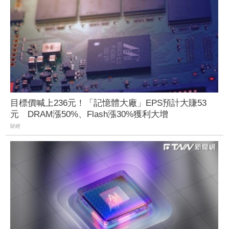
目標價喊上236元！「記憶體大廠」EPS預計大賺53
元 DRAM漲50%、Flash漲30%獲利大增
財經