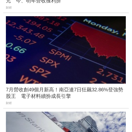
元 今、明年營收獲利拚
財經
7月營收創49個月新高！南亞連7日狂飆32.86%登強勢
股王 電子材料續扮成長引擎
財經