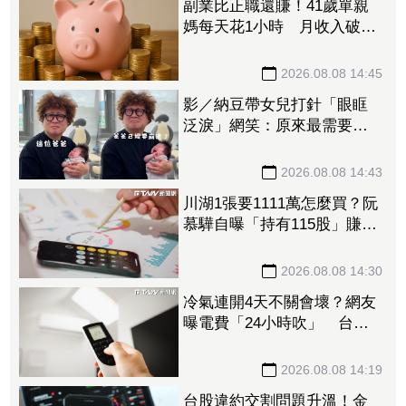
副業比正職還賺！41歲單親
媽每天花1小時 月收入破百
萬
2026.08.08 14:45
影／納豆帶女兒打針「眼眶
泛淚」網笑：原來最需要安
慰的是爸爸！
2026.08.08 14:43
川湖1張要1111萬怎麼買？阮
慕驊自曝「持有115股」賺近
30萬 教戰小資族：報酬率
不會變
2026.08.08 14:30
冷氣連開4天不關會壞？網友
曝電費「24小時吹」 台電
揭省電關鍵
2026.08.08 14:19
台股違約交割問題升溫！金