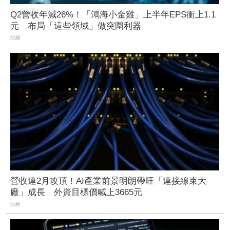
Q2營收年減26%！「鴻海小金雞」上半年EPS衝上1.1
元 布局「這些領域」做突圍利器
財經
營收連2月攻頂！AI產業前景明朗帶旺「連接線束大
廠」成長 外資目標價喊上3665元
財經