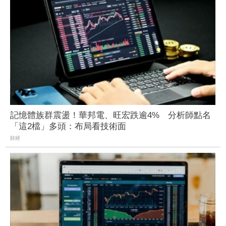
記憶體族群震盪！華邦電、旺宏跌逾4% 分析師點名
「這2檔」多頭：布局看技術面
財經