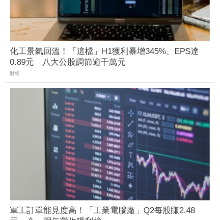
化工景氣回溫！「這檔」H1獲利暴增345%、EPS達
0.89元 八大公股調節逾千萬元
財經
軍工訂單能見度高！「工業電腦廠」Q2每股賺2.48