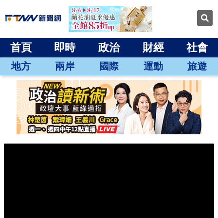
首頁
即時
政治
財經
社會
地方
兩岸
國際
運動
旅遊