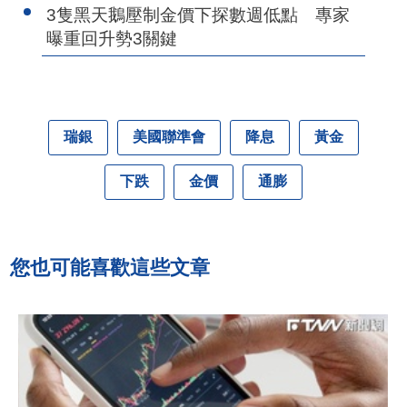
3隻黑天鵝壓制金價下探數週低點 專家
曝重回升勢3關鍵
瑞銀
美國聯準會
降息
黃金
下跌
金價
通膨
您也可能喜歡這些文章