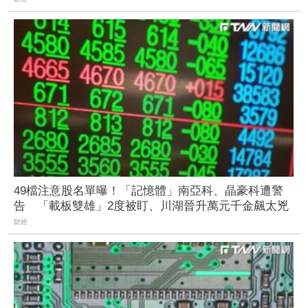
49檔注意股名單曝！「記憶體」南亞科、晶豪科遭警
告 「載板雙雄」2度被盯、川湖晉升萬元千金飆太兇
財經