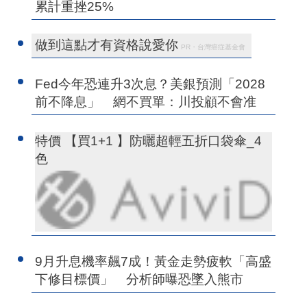
累計重挫25%
做到這點才有資格說愛你
PR・台灣癌症基金會
Fed今年恐連升3次息？美銀預測「2028
前不降息」 網不買單：川投顧不會准
特價 【買1+1 】防曬超輕五折口袋傘_4
色
9月升息機率飆7成！黃金走勢疲軟「高盛
下修目標價」 分析師曝恐墜入熊市