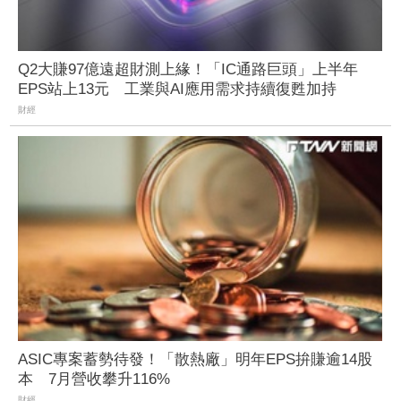
Q2大賺97億遠超財測上緣！「IC通路巨頭」上半年
EPS站上13元 工業與AI應用需求持續復甦加持
財經
ASIC專案蓄勢待發！「散熱廠」明年EPS拚賺逾14股
本 7月營收攀升116%
財經