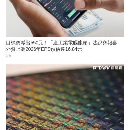
目標價喊出550元！「這工業電腦龍頭」法說會報喜
外資上調2026年EPS預估達16.84元
財經