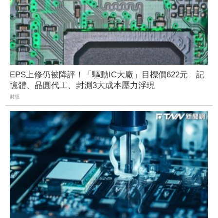
EPS上修仍被降評！「驅動IC大廠」目標價622元 記
憶體、晶圓代工、封測3大成本壓力浮現
財經