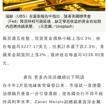
瑞銀（UBS）在最新報告中指出，隨著美國聯準會
（Fed）降息時程可能延後，缺乏孳息收益的黃金在短期
內恐將持續承壓。（示意圖／Unsplash）
截至週五收盤，現貨黃金價格小幅上漲0.3%，收
在每盎司4227.17美元，但累計本週下跌2.3%。美
國黃金期貨則上漲3%，最終收在每盎司4238.80美
元。
廣告 更多內容請繼續往下閱讀
自今年2月底地緣衝突爆發以來，市場就一直擔憂
油價飆升會進一步引發通膨，使各國央行不得不維
持高利率水準。Zaner Metals副總裁兼資深金屬