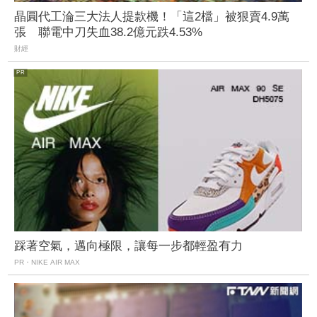
晶圓代工淪三大法人提款機！「這2檔」被狠賣4.9萬
張 聯電中刀失血38.2億元跌4.53%
財經
踩著空氣，邁向極限，讓每一步都輕盈有力
PR・NIKE AIR MAX