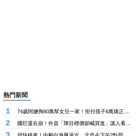
熱門新聞
1
74歲阿嬤掏60萬幫女兒一家！拒付孫子6萬矯正
費 2個月幾乎斷聯
2
國巨還在崩！外資「降目標價卻喊買進」讓人看
傻 達人「3指標」分析：估值合理修正
3
趕快移車！中颱白海豚逼近 北市今下午2點部分