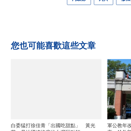
您也可能喜歡這些文章
白委猛打徐佳青「出國吃甜點」 黃光
軍公教年