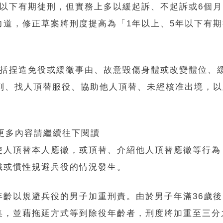
年以下有期徒刑，但實務上多以緩起訴、不起訴或6個
力道，修正草案將刑度提高為「1年以上、5年以下有
包括捏造免役或緩徵事由、故意毀傷身體或改變體位、
報到、找人頂替服役、協助他人頂替、未經核准出境，
 更多內容請繼續往下閱讀
使人頂替本人應徵，或頂替、介紹他人頂替應徵等行為
織或慣性規避兵役的情況發生。
年齡以規避兵役的男子加重刑責。由於男子年滿36歲
集，並藉拖延方式等到除役年齡者，刑度將加重至三分