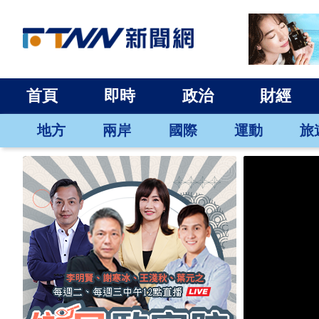
首頁
即時
政治
財經
地方
兩岸
國際
運動
旅