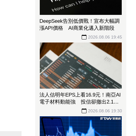
DeepSeek告別低價戰！宣布大幅調
漲API價格 AI商業化邁入新階段
2026.08.06 19:45
法人估明年EPS上看16.9元！南亞AI
電子材料動能強 投信卻撤出2.1億
元逾2千張
2026.08.06 19:30