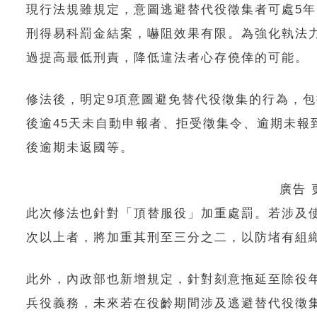
現行法規雖規定，意圖逃避替代役徵集者可處5
刑得易科罰金結案，嚇阻效果有限。為強化執法
過提高最低刑責，降低違法者心存僥倖的可能。
修法後，明定9項意圖避免替代役徵集的行為，
後逾45天未自動申報者、拒受徵集令、逾期未
後逾期未返國等。
廣告
此次修法也針對「頂替服役」加重處罰。若涉及
次以上者，將加重其刑至三分之二，以防堵有組
此外，內政部也新增規定，針對刻意拖延至除役
兵役義務，未來若在役齡期間涉及逃避替代役徵