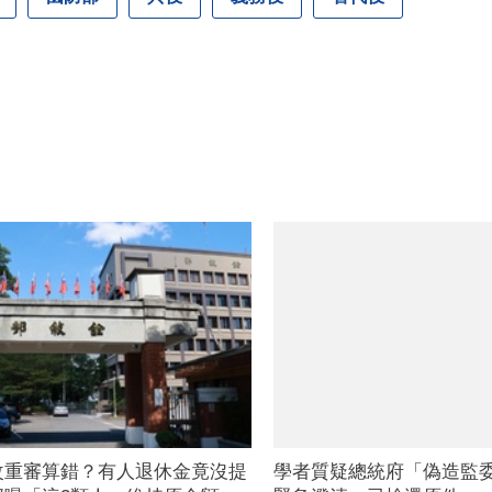
改重審算錯？有人退休金竟沒提
學者質疑總統府「偽造監