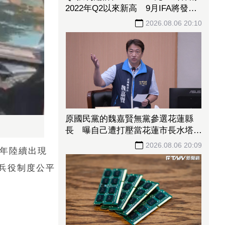
2022年Q2以來新高 9月IFA將發表
AI PC新品
2026.08.06 20:10
原國民黨的魏嘉賢無黨參選花蓮縣
長 曝自己遭打壓當花蓮市長水塔還
被投「次氯酸鈉」
2026.08.06 20:09
近年陸續出現
兵役制度公平