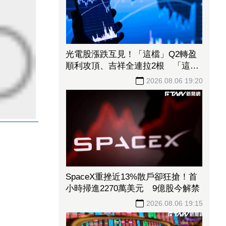
光電股漲跌互見！「這檔」Q2轉盈
順利攻頂、吉祥全連拉2根 「這6
檔」昨漲停今卻收黑
2026.08.06 19:20
SpaceX重挫近13%散戶卻狂搶！首
小時掃進2270萬美元 9億股今解禁
2026.08.06 19:15