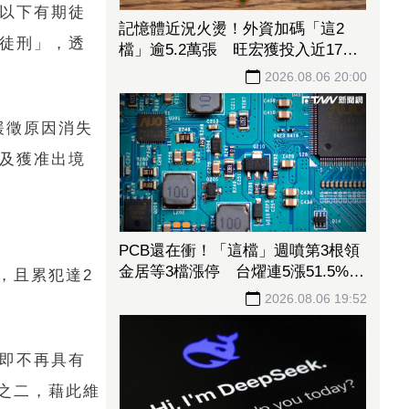
月以下有期徒
記憶體近況火燙！外資加碼「這2
期徒刑」，透
檔」逾5.2萬張 旺宏獲投入近17億
元、近5日大漲40%
2026.08.06 20:00
緩徵原因消失
以及獲准出境
PCB還在衝！「這檔」週噴第3根領
金居等3檔漲停 台燿連5漲51.5%、
，且累犯達2
景碩累漲48%
2026.08.06 19:52
後即不再具有
之二，藉此維