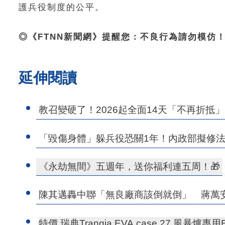
護兵役制度的公平。
◎《FTNN新聞網》提醒您：不良行為請勿模仿
延伸閱讀
教召變硬了！2026起全面14天「不再折抵
「毀傷身體」躲兵役恐關1年！內政部擬修法
《永劫無間》五週年，送你福利連五周！🎁
陳其邁轟中聯「無良廠商該倒就倒」 蔣萬
特價 瑞典Trangia EVA case 27 風暴爐專