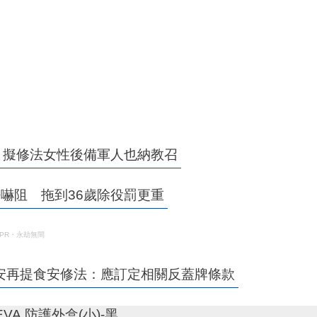
！
」 擬修法女性後備軍人也納教召
嚇阻 拖到36歲除役罰更重
PR・永劫無間
安再提食安修法：應訂定相關反蓋牌條款
用EVA 防護外盒(小)-黑