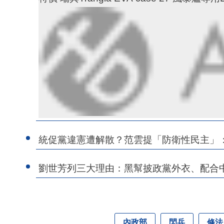
統促黨違憲遭解散？范雲提「防衛性民主」
劉世芳列三大理由：黑幫披政黨外衣、配合
內政部
閃兵
修法