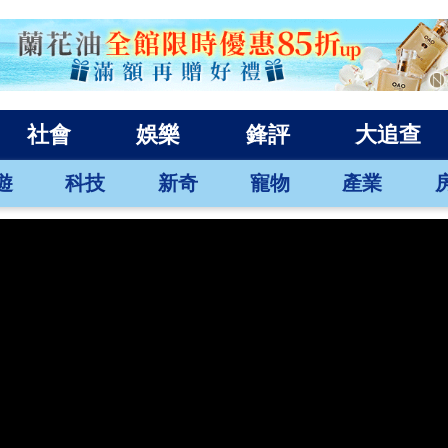
社會
娛樂
鋒評
大追查
遊
科技
新奇
寵物
產業