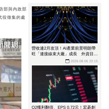
防部與內政部
代役徵集的處
營收連2月攻頂！AI產業前景明朗帶
旺「連接線束大廠」成長 外資目標
價喊上3665元
2026.08.06 20:15
Q2獲利翻倍、EPS 0.72元！宏碁創