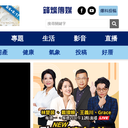
專題
生活
影音
直播
房產
健康
氣象
投稿
好厝