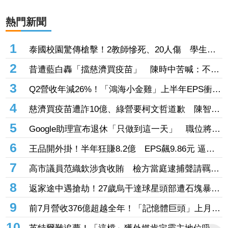
熱門新聞
1
泰國校園驚傳槍擊！2教師慘死、20人傷 學生槍
手教室內身亡
2
昔遭藍白轟「擋慈濟買疫苗」 陳時中苦喊：不實
指控者應道歉
3
Q2營收年減26%！「鴻海小金雞」上半年EPS衝上
1.1元 布局「這些領域」做突圍利器
4
慈濟買疫苗遭詐10億、綠營要柯文哲道歉 陳智菡
轟「竹篙接菜刀」：混為一談太荒謬
5
Google助理宣布退休「只做到這一天」 職位將由
Gemini接下
6
王品開外掛！半年狂賺8.2億 EPS飆9.86元 逼近
「1股本」創新高
7
高市議員范織欽涉貪收賄 檢方當庭逮捕聲請羈押
禁見
8
返家途中遇搶劫！27歲烏干達球星頭部遭石塊暴打
慘死 曾率隊奪聯賽冠軍
9
前7月營收376億超越全年！「記憶體巨頭」上月年
增飆308% 股價徘徊300大關前
10