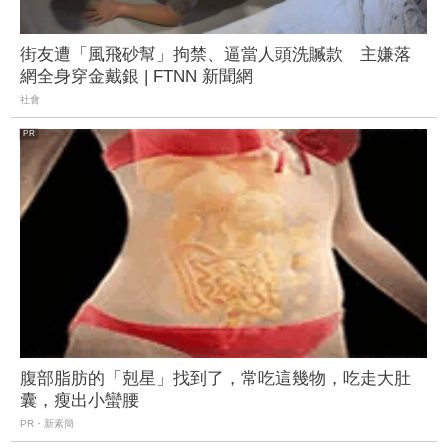
街友遭「風飛砂幫」拘禁、逼當人頭洗贓款 主嫌落
網全身穿金戴銀 | FTNN 新聞網
社會
腹部脂肪的「剋星」找到了，常吃這幾物，吃走大肚
囊，瘦出小蠻腰
PR・新素簡