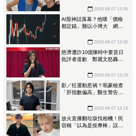
直接出道
2026.08.07 13:36
AI股神話落幕？他嘆「價格
都定錨」難以小博大 網搖
頭：現在才剛開始
2026.08.07 13:35
慈濟遭詐10億陳時中要昔日
批評者道歉 鄭麗文怒轟無
恥至極：你們該向全民下跪
2026.08.07 13:20
影／狂運動惹禍？珉豪檢查
「肝指數偏高」醫生警告：
肌肉會破裂！
2026.08.07 13:18
放火直播翻垃圾找相機！民
宿稱「以為是按摩棒」誤
丟 離譜理由掀網質疑