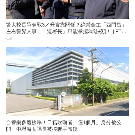
警大校長爭奪戰3／升官靠關係？綠營金主「西門昌」
左右警界人事 「這署長」只能掌握3成缺額！ | FTNN
新聞網
社會
台養樂多遭檢舉！日籍吹哨者「僅1個月」身分被公
開 中壢廠女課長被控聯手報復