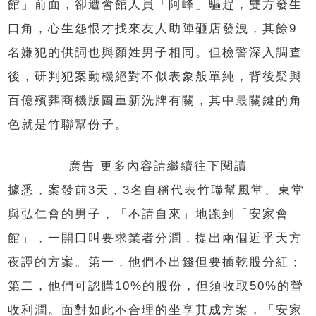
館
」
前面，卻遭會館人員「阿峰」驅趕，雙方發生
口角，心生怨恨才找來友人助陣砸店發洩，其餘
9
名嫌犯的供詞也與顏姓男子相同。但檢警深入調查
後，研判犯案動機絕對不似表象般單純，背後疑與
百億殯葬商機版圖重新洗牌有關，其中最關鍵的角
色就是竹聯幫份子。
廣告 更多內容請繼續往下閱讀
據悉，案發前
3
天，
3
名自稱代表竹聯幫風堂
、
東堂
與弘仁會的男子，
「
不請自來
」
地跑到
「
安家會
館
」，一開口叫要求業者分潤，
提出兩個近乎天方
夜譚的方案。第一，他們不出錢但要插乾股分紅；
第二，他們可認購
10%
的股份，但須收取
50%
的營
收利潤。面對如此不合理的坐享其成方案，
「
安家