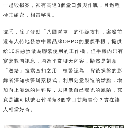
一起毀損案，卻有高達
8
個堂口參與作戰，且過程
極其縝密，相當罕見。
據悉，除了發動「八國聯軍」的弔詭攻打，案發前
還有人特地發放中國品牌
OPPO
的廉價手機，提供
給
10
名惡煞做為聯繫使用的工作機，但手機內只有
寥寥數句訊息，均為平常聊天內容，顯然是刻意
「
送給
」
搜索查扣之用，檢警認為，背後操盤的影
舞者深知檢警辦案模式，利用刻意製造的斷點，增
加向上溯源的困難度，以降低自己曝光的風險，究
竟是誰可以號召竹聯幫
8
個堂口甘願賣命？實在讓
人相當好奇。