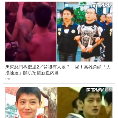
黑幫惡鬥禍鄉里2／背後有人罩？ 揭！高雄角頭「大
漢達達」開趴招攬新血內幕
社會