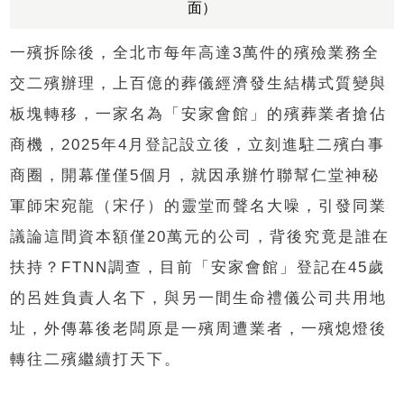
面）
一殯拆除後，全北市每年高達
3
萬件的殯殮業務全
交二殯辦理，上百億的葬儀經濟發生結構式質變與
板塊轉移，一家名為
「
安家會館
」
的殯葬業者搶佔
商機，
2025
年
4
月登記設立後，立刻進駐二殯白事
商圈，開幕僅僅
5
個月，
就
因承辦竹聯幫仁堂神秘
軍師宋宛龍（宋仔）的靈堂而聲名大噪，引發同業
議論這間資本額僅
20
萬元的公司，背後究竟是誰在
扶持？
FTNN
調查，目前
「
安家會館
」
登記在
45
歲
的呂姓負責人名下，與另一間生命禮儀公司共用地
址，外傳幕後老闆原是一殯周遭業者，一殯熄燈後
轉往二殯繼續打天下。