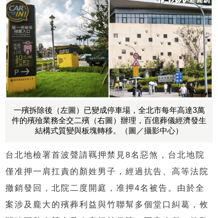
一殯拆除後（左圖）已變成停車場，全北市每年高達3萬
件的殯殮業務全交二殯（右圖）辦理，百億葬儀經濟發生
結構式質變與板塊轉移。（圖／攝影中心）
台北地檢署首波聲請羈押禁見
8
名惡煞，台北地院
僅准押一肩扛責的顏姓男子，經過抗告、高等法院
撤銷發回，北院二度開庭，准押
4
名被告。由於全
案涉及龐大的殯葬利益與竹聯幫多個堂口糾葛，攸