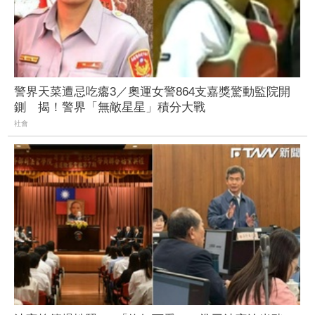
警界天菜遭忌吃癟3／奧運女警864支嘉獎驚動監院開
鍘 揭！警界「無敵星星」積分大戰
社會