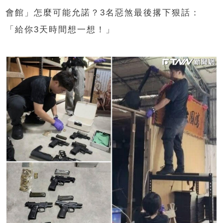
會館
」怎麼可能允諾？
3
名惡煞最後撂下狠話：
「給你
3
天時間想一想！」