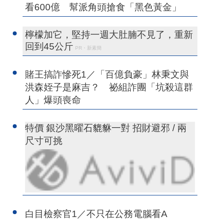
看600億 幫派角頭搶食「黑色黃金」
檸檬加它，堅持一週大肚腩不見了，重新
回到45公斤
PR・新素簡
賭王搞詐慘死1／「百億負豪」林秉文與
洪森姪子是麻吉？ 祕組詐團「坑殺這群
人」爆頭喪命
特價 銀沙黑曜石貔貅一對 招財避邪 / 兩
尺寸可挑
白目檢察官1／不只在公務電腦看A