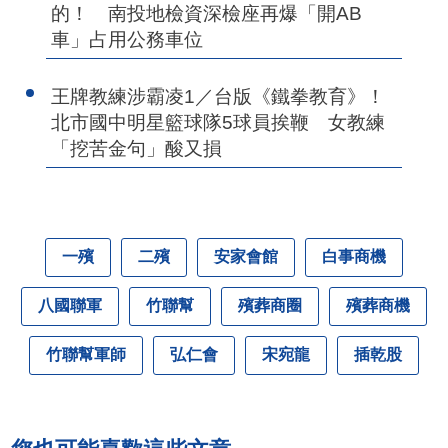
的！ 南投地檢資深檢座再爆「開AB
車」占用公務車位
王牌教練涉霸凌1／台版《鐵拳教育》！
北市國中明星籃球隊5球員挨鞭 女教練
「挖苦金句」酸又損
一殯
二殯
安家會館
白事商機
八國聯軍
竹聯幫
殯葬商圈
殯葬商機
竹聯幫軍師
弘仁會
宋宛龍
插乾股