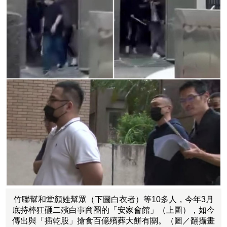
竹聯幫和堂顏姓幫眾（下圖白衣者）等10多人，今年3月
底持棒狂砸二殯白事商圈的「安家會館」（上圖），如今
傳出與「插乾股」搶食百億殯葬大餅有關。（圖／翻攝畫