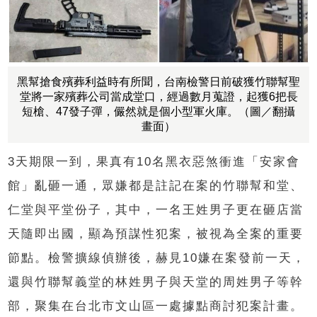
黑幫搶食殯葬利益時有所聞，台南檢警日前破獲竹聯幫聖
堂將一家殯葬公司當成堂口，經過數月蒐證，起獲6把長
短槍、47發子彈，儼然就是個小型軍火庫。（圖／翻攝
畫面）
3
天期限一到，果真有
10
名黑衣惡煞衝進
「
安家會
館
」亂砸一通，眾嫌都是
註記在案的竹聯幫和堂、
仁堂與平堂份子，其中，一名王姓男子更在砸店當
天隨即出國，顯為預謀性犯案，被視為全案的重要
節點。檢警擴線偵辦後，赫見
10
嫌在案發前一天，
還與竹聯幫義堂的林姓男子與天堂的周姓男子等幹
部，聚集在台北市文山區一處據點商討犯案計畫。