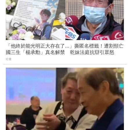
「他終於能光明正大存在了...」撕匿名標籤！遭割頸亡
國三生「楊承勳」真名解禁 乾妹法庭抗辯引眾怒
社會