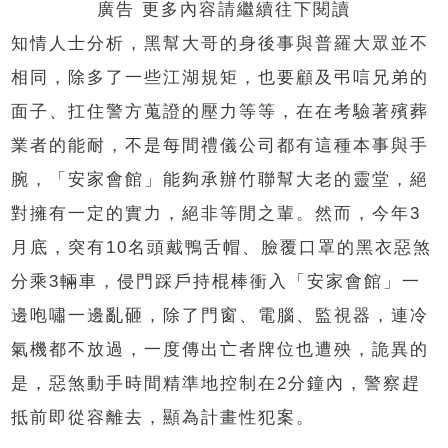
廣告 更多內容請繼續往下閱讀
知情人士分析，黑幫大哥的身後事與普羅大眾並不
相同，除多了一些江湖規矩，也要顧及弔唁兄弟的
面子
、扛住
警方蒐證的壓力等等，在在考驗著殯葬
業者的能耐，不是每間禮儀公司都有這種本事與手
腕，
「
安家會館
」
能夠承辦竹聯幫大老的靈堂，絕
對擁有一定的實力，絕非等閒之輩。然而，今年
3
月底，突有
10
名頭戴鴨舌帽、臉覆口罩的黑衣惡煞
分乘
3
輛車，侵門踩戶持棍棒衝入
「
安家會館
」一
邊咆嘯一邊亂砸，除了門窗、電腦、監視器，連冷
氣機都不放過，
一度傳出亡者牌位也遭殃，詭異的
是，惡煞動手時間精準地控制在
2
分鐘內，警察趕
抵前即從容離去，顯為計畫性犯案。