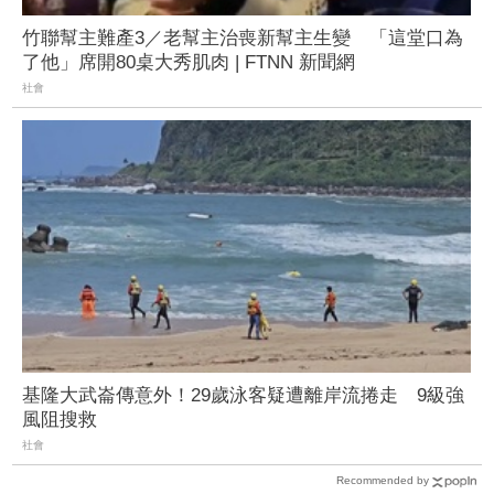
竹聯幫主難產3／老幫主治喪新幫主生變 「這堂口為
了他」席開80桌大秀肌肉 | FTNN 新聞網
社會
基隆大武崙傳意外！29歲泳客疑遭離岸流捲走 9級強
風阻搜救
社會
Recommended by