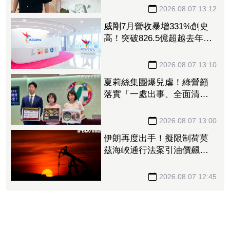
2026.08.07 13:12
威剛7月營收暴增331%創史
高！突破826.5億超越去年全
年 DRAM漲價潮助攻Q3再
登峰
2026.08.07 13:10
夏莉絲集團爆兒虐！綠營籲
落實「一處出事、全面清
查」 轟蔣萬安消極處理應
公開道歉
2026.08.07 13:00
伊朗再度出手！擬限制荷莫
茲海峽通行法案引油價飆
漲 台塑4寶逆勢勁揚
2026.08.07 12:45