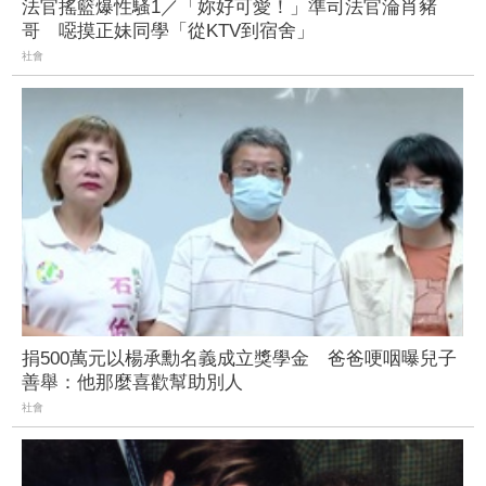
法官搖籃爆性騷1／「妳好可愛！」準司法官淪肖豬
哥 噁摸正妹同學「從KTV到宿舍」
社會
捐500萬元以楊承勳名義成立獎學金 爸爸哽咽曝兒子
善舉：他那麼喜歡幫助別人
社會