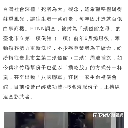
台灣社會深植「死者為大」觀念，總希望喪禮辦得
莊重風光，讓往生者一路好走，每年因此造就百億
白事商機
。
FTNN
調查，被封為「殯儀館之母」的
臺北市立第一殯儀館（一殯）前年
6
月熄燈後，牽
動殯葬勢力重新洗牌，不少殯葬業者為了續命，紛
紛轉往臺北市立第二殯儀館（二殯）周遭插旗，如
今傳出竹聯幫份子也想以
「
插乾股
」的方式
分一杯
羹，甚至出動「八國聯軍」狂砸一家生命禮儀會
館，目前檢警已經成功聲押
5
名幫派份子，正擴線
追查影武者。