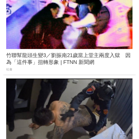
竹聯幫龍頭生變3／劉振南21歲當上堂主兩度入獄 因
為「這件事」扭轉形象 | FTNN 新聞網
社會