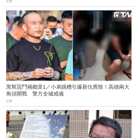
社會
黑幫惡鬥禍鄉里1／小弟跳槽引爆新仇舊恨！高雄兩大
角頭開戰 警方全城戒備
社會