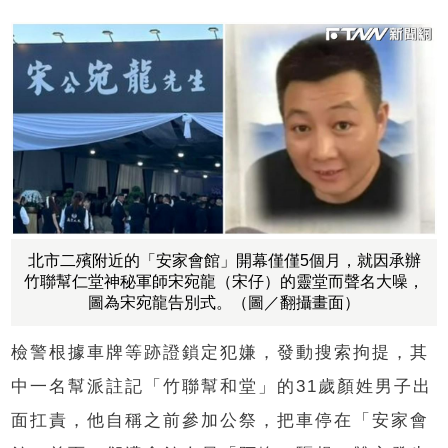
北市二殯附近的「安家會館」開幕僅僅5個月，就因承辦
竹聯幫仁堂神秘軍師宋宛龍（宋仔）的靈堂而聲名大噪，
圖為宋宛龍告別式。（圖／翻攝畫面）
檢警根據車牌等跡證鎖定犯嫌，發動搜索拘提，其
中一名幫派註記「竹聯幫和堂」的
31
歲顏姓男子出
面扛責，他自稱之前參加公祭，把車停在
「
安家會