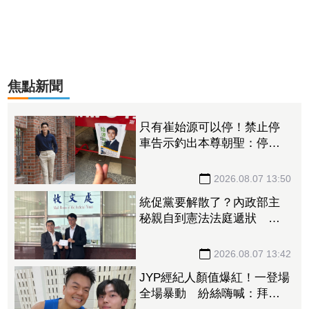
焦點新聞
只有崔始源可以停！禁止停
車告示釣出本尊朝聖：停車
可以嗎 店員粉絲嚇傻
2026.08.07 13:50
統促黨要解散了？內政部主
秘親自到憲法法庭遞狀 聲
請解散統促黨創下憲政首例
2026.08.07 13:42
JYP經紀人顏值爆紅！一登場
全場暴動 紛絲嗨喊：拜託