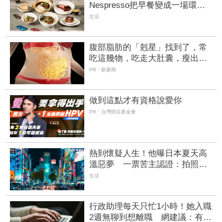
Nespresso把早餐變成一場環遊
世界 台中勤美洲際限時開吃
生活
腹部脂肪的「剋星」找到了，常
吃這幾物，吃走大肚囊，瘦出小
蠻腰
PR・新素簡
做到這點才有資格說愛你
PR・台灣癌症基金會
熱到懷疑人生！他曝日本夏天高
溫惡夢 一票苦主認證：拍照都
笑不出來
生活
行政助理每天只忙1小時！她入職
2週無聊到想離職 網建議：有能