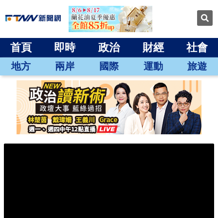
首頁
即時
政治
財經
社會
地方
兩岸
國際
運動
旅遊