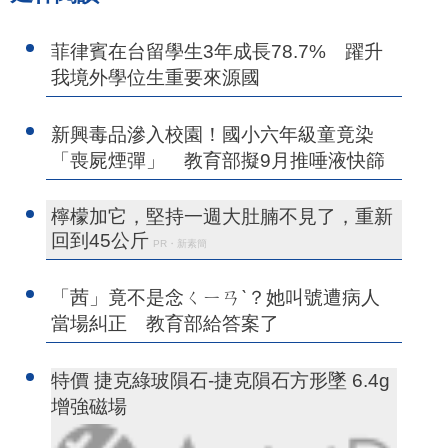
菲律賓在台留學生3年成長78.7% 躍升
我境外學位生重要來源國
新興毒品滲入校園！國小六年級童竟染
「喪屍煙彈」 教育部擬9月推唾液快篩
檸檬加它，堅持一週大肚腩不見了，重新
回到45公斤
PR・新素簡
「茜」竟不是念ㄑㄧㄢˋ？她叫號遭病人
當場糾正 教育部給答案了
特價 捷克綠玻隕石-捷克隕石方形墜 6.4g
增強磁場