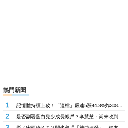
熱門新聞
1
記憶體持續上攻！「這檔」飆連5漲44.3%炸308億
元 南亞科也累漲40%噴474億元
2
是否副署藍白兒少成長帳戶？李慧芝：尚未收到三