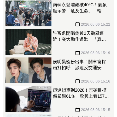
南韓永登浦飆破40°C！氣象
廳示警「危及生命」 輪椅
男倒地曝曬2小時亡
2026.08.06 15:22
許富凱開唱倒數2天颱風逼
近！突大動作道歉 「真的
整到自己」
2026.08.06 15:19
侯明昊寵粉出事！開車窗探
頭打招呼 涉違反交通安全
規定遭警方約談
2026.08.06 15:16
輝達鎖單到2028！景碩目標
價暴衝61％、欣興上看1575
元 法人嗨喊：ABF三雄迎黃
金4年
2026.08.06 15:15