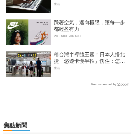
力就換工作
生活
踩著空氣，邁向極限，讓每一步
都輕盈有力
PR・NIKE AIR MAX
稱台灣半導體王國！日本人搭北
捷「悠遊卡慢半拍」愣住：怎比
西瓜卡慢？內行曝背後原因
生活
Recommended by
焦點新聞