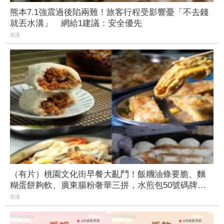
熊本7.1強震過後陷兩難！旅客行程受影響憂「不去錢
就丟水溝」 網給1建議：安全優先
生活
（有片）桃園文化街早餐大亂鬥！飯糰油條要脆、麵
糊蛋餅夠軟、廣東腸粉奢華三拼，水煎包50號碼牌秒
殺
生活