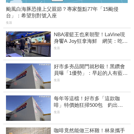
颱風白海豚恐撞上父親節？專家盤點77年「15颱侵
台」：希望別對號入座
生活
NBA灌籃王也來朝聖！LaVine現
身饗A Joy狂拿海鮮 網笑：吃飯
免費看球星
生活
好市多夯品開門就秒殺！黑鑽會
員曝「1優勢」：早起的人有藍莓
吃
生活
每年等這檔！好市多「這款咖
啡」特價她狂掃500包 釣出一
票同好：我也囤整年
生活
咖啡竟然能做三杯雞！林泉攜手