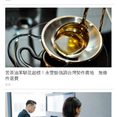
苦茶油苯駢芘超標！永豐餘強調台灣契作農地 無條
件退費
生活