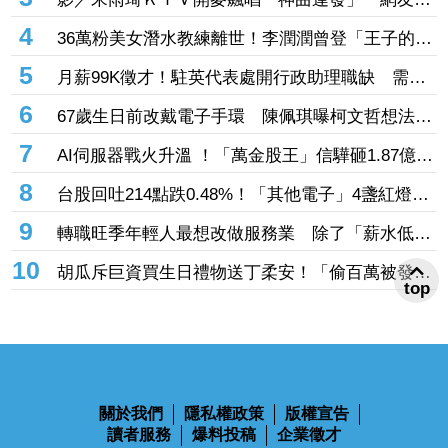
讀咨文
3
影／宋雨琦ＫＴＶ開麥飆唱「神曲連發」 網友全
跪喊：不愧是高能量小狗！
4
36萬粉美女潛水教練離世！李潤潤曾登「王子的約
會」組超夯高顏值CP 昔日畫面曝光
5
月薪99K徵才！駐英代表處開行政助理職缺 需符
合「這些條件」網傻眼：是在請實習？
6
67歲生日前改戴電子手環 陳佩琪曝柯文哲想法：
生活沒差，只是更羞辱更強
7
AI伺服器戰火升溫 ！「萬金股王」信驊砸1.87億入
股M31 股價飆近半根炸53.06億成交額
8
台股回吐214點跌0.48%！「其他電子」4盞紅燈籠
高掛 金融業成提款機挫逾2%
9
轉職旺季年輕人最想改做服務業 除了「薪水低」
上班族轉職還有這些原因
10
top
胡瓜斥巨資買生日禮物送丁柔安！「偷百萬被發
現」 慘遭本人抓包
關於我們
隱私權政策
版權宣告