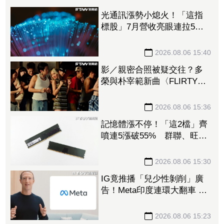
光通訊漲勢小熄火！「這指
標股」7月營收亮眼連拉5漲
停、汎銓、訊芯漲破半根
全新、光環止步連4漲
2026.08.06 15:40
影／親密合照被疑交往？多
榮與朴宰範新曲〈FLIRTY〉
正式公開！
2026.08.06 15:36
記憶體漲不停！「這2檔」齊
噴連5漲破55% 群聯、旺
宏、廣穎、宜鼎都漲停
2026.08.06 15:30
IG竟推播「兒少性剝削」廣
告！Meta印度連環大翻車 傳
祖克柏急低頭向政府認錯
2026.08.06 15:23