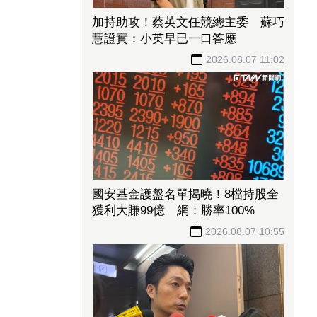
加持助攻！蔡英文任競總主委 蘇巧
慧證實：小英早已一口答應
2026.08.07 11:02
國安基金護盤名單揭曉！8檔持股全
獲利大賺99億 網：勝率100%
2026.08.07 10:55