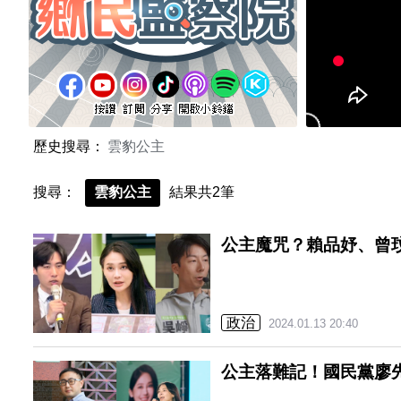
歷史搜尋：
雲豹公主
搜尋：
雲豹公主
結果共2筆
公主魔咒？賴品妤、曾
政治
2024.01.13 20:40
公主落難記！國民黨廖