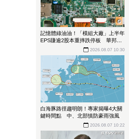
記憶體綠油油！「模組大廠」上半年
EPS賺逾2股本重摔跌停板 華邦
電、南亞科恐止步連5紅
2026.08.07 10:30
白海豚路徑趨明朗！專家揭曝4大關
鍵時間點 中、北部慎防豪雨強風
2026.08.07 10:22