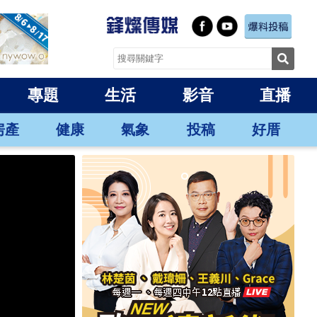
專題
生活
影音
直播
房產
健康
氣象
投稿
好厝