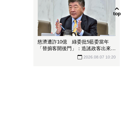
top
慈濟遭詐10億 綠委批5藍委當年
「替掮客開後門」：造謠政客出來道
歉！
2026.08.07 10:20
熱門新聞
1
法說前夕報喜！「這檔」Q2獲利狂
飆197％ AI業務發威看旺下半
年
2
慈濟疫苗採購遭詐10.6億 民進黨
要求藍白為當年抹黑防疫團隊道歉