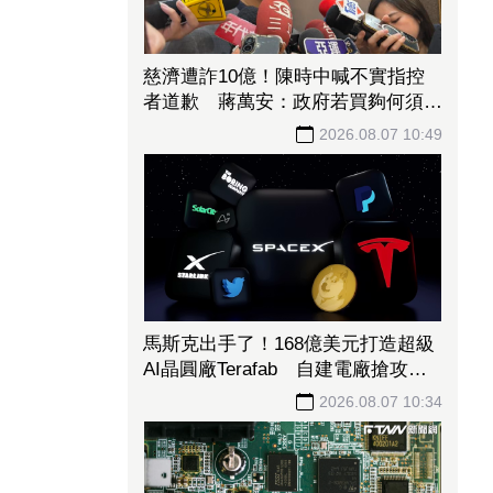
慈濟遭詐10億！陳時中喊不實指控
者道歉 蔣萬安：政府若買夠何須民
間集資
2026.08.07 10:49
馬斯克出手了！168億美元打造超級
AI晶圓廠Terafab 自建電廠搶攻算
力霸權
2026.08.07 10:34