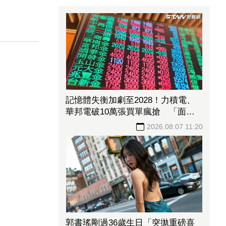
記憶體失衡加劇至2028！力積電、
華邦電破10萬張買單瘋搶 「面板
指標廠」甜甜價出現暫居成交王
2026.08.07 11:20
郭書瑤剛過36歲生日「突拋重磅喜