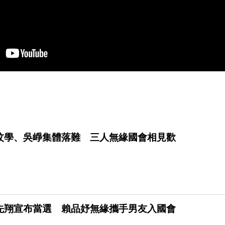
玟學、吳崢集體落難 三人無緣國會相見歡
先翔宣布當選 賴品妤無緣攜手男友入國會