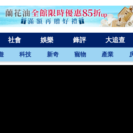
社會
娛樂
鋒評
大追查
遊
科技
新奇
寵物
產業