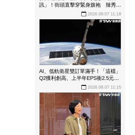
訊」！街頭直擊穿緊身旗袍 辣秀大
片美背
2026.08.07 11:18
AI、低軌衛星雙訂單滿手！「這檔」
Q2獲利創高、上半年EPS衝2.5元
全年營運看旺
2026.08.07 11:15