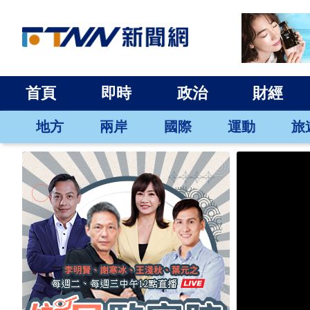
首頁
即時
政治
財經
地方
兩岸
國際
運動
旅