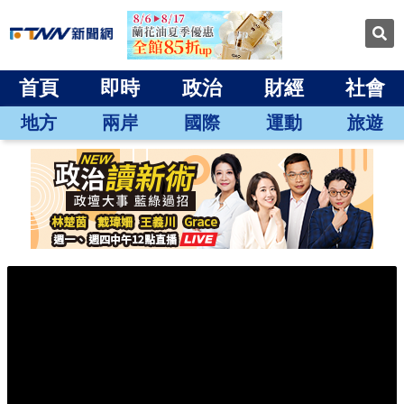
首頁
即時
政治
財經
社會
地方
兩岸
國際
運動
旅遊