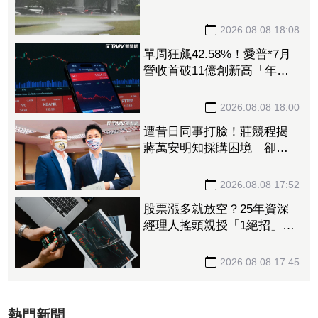
塌、21件災情處理中
2026.08.08 18:08
單周狂飆42.58%！愛普*7月
營收首破11億創新高「年增
144.57%」 重返準千金股
2026.08.08 18:00
遭昔日同事打臉！莊競程揭
蔣萬安明知採購困境 卻仍
散播「擋疫苗」說
2026.08.08 17:52
股票漲多就放空？25年資深
經理人搖頭親授「1絕招」抓
買賣時機：看誰占上風
2026.08.08 17:45
熱門新聞