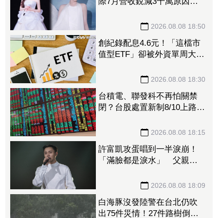
際7月營收銳減3千萬原因曝
「王心凌票房＞楊丞琳」
網笑翻：是吃了誠實果實嗎
2026.08.08 18:50
創紀錄配息4.6元！「這檔市
值型ETF」卻被外資單周大砍
3.4萬張 00923豪配3.05元同
被抽回2億元
2026.08.08 18:30
台積電、聯發科不再怕關禁
閉？台股處置新制8/10上路！
處置縮至5天、2分鐘撮合
2026.08.08 18:15
許富凱攻蛋唱到一半淚崩！
「滿臉都是淚水」 父親節
開唱思念亡父
2026.08.08 18:09
白海豚沒發陸警在台北仍吹
出75件災情！27件路樹倒