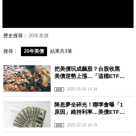
歷史搜尋：
20年美債
搜尋：
20年美債
結果共3筆
把美債玩成飆股？台股收黑
美債逆勢上漲…「這檔ETF」
炸20萬成交巨量 網傻眼：
2025.05.06 14:34
波動也太大
財經
降息夢全碎光！聯準會曝「1
原因」維持利率…美債ETF齊
下跌 網心酸：沒升息就要
2025.02.12 16:15
偷笑
財經