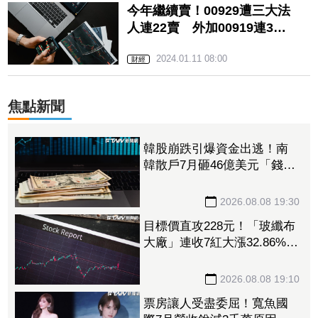
今年繼續賣！00929遭三大法
人連22賣 外加00919連37
賣、今再倒貨數萬張
2024.01.11 08:00
財經
焦點新聞
韓股崩跌引爆資金出逃！南
韓散戶7月砸46億美元「錢」
進美股
2026.08.08 19:30
目標價直攻228元！「玻纖布
大廠」連收7紅大漲32.86%
投信單周撒16.7億元、掃入近
萬張
2026.08.08 19:10
票房讓人受盡委屈！寬魚國