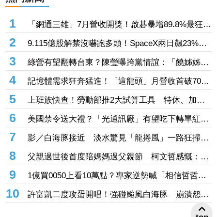
1
「網通三雄」7月營收開獎！啟碁暴增89.8%最狂
這2檔也創同期新高
2
9.115億股解禁沒嚇跑多頭！SpaceX兩日飆23%
離IPO價只差一步
3
綠營有望翻轉台東？陳瑩曝跨黨情誼：「饒姊姊」
曾親授「這職位」
4
記憶體需求狂奔猛進！「這龍頭」月營收首破70億
創新高 前七月年增飆破137%
5
上班族快查！勞動部推2大試算工具 特休、加班
費一鍵算清楚
6
美國禁令送大禮？「光通訊廠」有望吃下轉單紅
利 訂單能見度直達年底
7
影／白海豚接近 淡水驚見「龍捲風」一路狂掃震
撼畫面曝！
8
父親過世後首度陪媽媽過父親節 柯文哲感慨：有
些事情真的不能等
9
1億買0050上看10萬點？專家逆勢喊「相信哲哲」
加碼3招揪出錯殺黑馬股
10
許富凱二度攻蛋開唱！強碰颱風白海豚 崩潰怨
「辦小巨蛋很不容易」