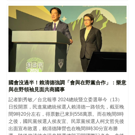
國會沒過半！賴清德強調「會與在野黨合作」：樂意
與在野領袖見面共商國事
記者劉秀敏／台北報導 2024總統暨立委選舉今（13）
日投開票，民進黨總統候選人賴清德一路領先，截至晚
間9時20分左右，得票數已來到558萬票。而在晚間8時
之後，國民黨候選人侯友宜、民眾黨候選人柯文哲先後
出面宣布敗選，賴清德陣營也在晚間8時30分宣布勝