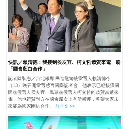
快訊／賴清德：我接到侯友宜、柯文哲恭賀來電 盼
「國會藍白合作」
記者陳弘志／台北報導 民進黨總統當選人賴清德今
（13）晚召開當選感言國際記者會，他表示已經接獲國
民黨候選人侯友宜、民眾黨候選人柯文哲的恭賀當選來
電，他也祝賀對方在國會席次上有所斬獲，希望大家未
來能為國家團結合作。
詳全文 >>