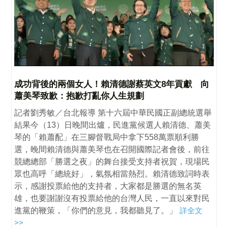
成功背後的兩個女人！賴清德謝蔡英文8年貢獻 向
蕭美琴致歉：抱歉打亂你人生規劃
記者劉秀敏／台北報導 第十六屆中華民國正副總統選舉
結果今（13）日晚間出爐，民進黨候選人賴清德、蕭美
琴的「賴蕭配」在三腳督戰局中拿下558萬票順利勝
選，晚間賴清德與蕭美琴也在召開國際記者會後，前往
競總總部「勝選之夜」的舞台接受支持者祝賀，現場民
眾也高呼「總統好」，氣氛相當熱烈。賴清德致詞時表
示，感謝投票給他的支持者，大家都是勝選的無名英
雄，也要謝謝沒有投票給他的台灣人民，一直以來對民
進黨的鞭策，「你們的意見，我都聽見了。」
詳全文
>>