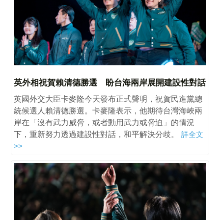
英外相祝賀賴清德勝選 盼台海兩岸展開建設性對話
英國外交大臣卡麥隆今天發布正式聲明，祝賀民進黨總
統候選人賴清德勝選。卡麥隆表示，他期待台灣海峽兩
岸在「沒有武力威脅，或者動用武力或脅迫」的情況
下，重新努力透過建設性對話，和平解決分歧。
詳全文
>>