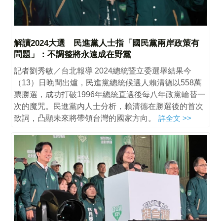
解讀2024大選 民進黨人士指「國民黨兩岸政策有
問題」：不調整將永遠成在野黨
記者劉秀敏／台北報導 2024總統暨立委選舉結果今
（13）日晚間出爐，民進黨總統候選人賴清德以558萬
票勝選，成功打破1996年總統直選後每八年政黨輪替一
次的魔咒。民進黨內人士分析，賴清德在勝選後的首次
致詞，凸顯未來將帶領台灣的國家方向。
詳全文 >>