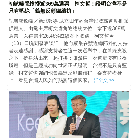
初試啼聲橫掃近369萬選票 柯文哲：證明台灣不是
只有藍綠「義無反顧繼續拚」
記者盧逸峰／新北報導 成立四年的台灣民眾黨首度推派
候選人、由黨主席柯文哲角逐總統大位，拿下近369萬
選票，以得票率26.46%成績吞下敗選。柯文哲今
（13）日晚間發表談話，他向聚集在競選總部外的支持
者表達感謝，感謝支持者在這一次選舉中，在藍綠夾殺
之下，挺身站出來一起打拼；雖然這一次選舉沒有取得
勝選，但是已經成功向世界正式證明，台灣不是只有藍
綠。柯文哲也強調他會義無反顧繼續拚，從支持者身
上，看見台灣人民如何熱愛這個國家。
詳全文 >>