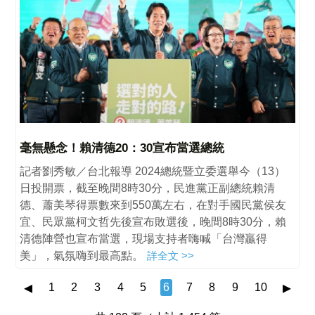
毫無懸念！賴清德20：30宣布當選總統
記者劉秀敏／台北報導 2024總統暨立委選舉今（13）
日投開票，截至晚間8時30分，民進黨正副總統賴清
德、蕭美琴得票數來到550萬左右，在對手國民黨侯友
宜、民眾黨柯文哲先後宣布敗選後，晚間8時30分，賴
清德陣營也宣布當選，現場支持者嗨喊「台灣贏得
美」，氣氛嗨到最高點。
詳全文 >>
◂
▸
1
2
3
4
5
6
7
8
9
10