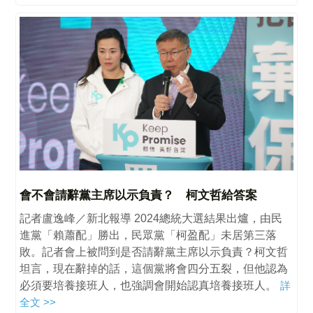
會不會請辭黨主席以示負責？ 柯文哲給答案
記者盧逸峰／新北報導 2024總統大選結果出爐，由民
進黨「賴蕭配」勝出，民眾黨「柯盈配」未居第三落
敗。記者會上被問到是否請辭黨主席以示負責？柯文哲
坦言，現在辭掉的話，這個黨將會四分五裂，但他認為
必須要培養接班人，也強調會開始認真培養接班人。
詳
全文 >>