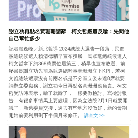
謝立功再點名黃珊珊請辭 柯文哲嚴肅反嗆：先問他
自己幫忙多少
記者盧逸峰／新北報導 2024總統大選告一段落，民進
黨總統候選人賴清德稍早宣布獲勝，民眾黨總統候選人
柯文哲拿下約368萬票位居第三，稍早也宣布敗選。前
秘書長謝立功先前為競選總幹事黃珊珊立下KPI，若柯
文哲總統選票沒有前兩名或是不分區立委未達8席就要
請辭立委職務，謝立功今日再點名黃珊珊應負責。柯文
哲受訪時表示，輸了就輸了，一樣要做檢討、寫檢討報
告，有很多事情馬上要處理，因為立法院2月1日就要開
議了，新舊委員交接，過去有些地方沒做好，新的會期
開始前要利用剩下半個月來修正。
詳全文 >>