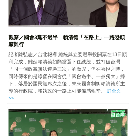
觀察／國會3黨不過半 賴清德「在路上」一路恐顛
簸難行
記者陳弘志／台北報導 總統與立委選舉投開票在13日順
利完成，雖然賴清德如願當選下任總統，並打破台灣
「同一個政黨無法連勝三次」的魔咒，但在喜悅之時，
同時傳來的是綠營在國會從「國會過半、一黨獨大」摔
下，落居於國民黨席次之後，未來國會制衡賴清德所主
導的行政院，賴執政的一路上可能備感艱辛。
詳全文
>>