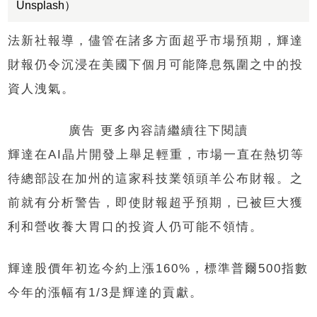
Unsplash）
法新社報導，儘管在諸多方面超乎市場預期，輝達
財報仍令沉浸在美國下個月可能降息氛圍之中的投
資人洩氣。
廣告 更多內容請繼續往下閱讀
輝達在
AI
晶片開發上舉足輕重，巿場一直在熱切等
待總部設在加州的這家科技業領頭羊公布財報。之
前就有分析警告，即使財報超乎預期，已被巨大獲
利和營收養大胃口的投資人仍可能不領情。
輝達股價年初迄今約上漲
160%
，標準普爾
500
指數
今年的漲幅有
1/3
是輝達的貢獻。