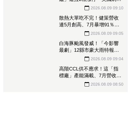
廠」連拉2根漲停 美國網通
需求猛7月營收年增5成
2026.08.09 09:10
散熱大單吃不完！健策營收
連5月創高、7月暴增91％
投信「連17買」狂卡位
2026.08.09 09:05
白海豚颱風發威！「今影響
最劇」12縣市豪大雨特報
最快明晨解海警
2026.08.09 09:04
高階CCL供不應求！這「指
標廠」產能滿載、7月營收暴
增近130% 全年EPS估達
2026.08.09 08:50
110元