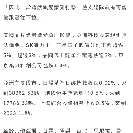
「因此，當這艘旗艦蒙受打擊，整支艦隊就有可能
被跟著往下拉。」
美國晶片業者遭受負面影響，亞洲科技股表現也無
法倖免，
SK
海力士、三星電子股價分別下跌超過
5%
、超過
3%
，晶圓代工龍頭台積電跌逾
2%
，東
京威力科創公司也跌
1.8%
。
亞洲主要股市，日股基準日經指數收跌
0.02%
，來
到
38362.53
點。港股恆生指數收漲
0.5%
，來到
17786.32
點。上海綜合股價指數收跌
0.5%
，來到
2823.11
點。
至於其他亞股，首爾、雪梨、台北、馬尼拉、曼