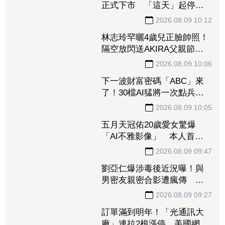
正式下市 「這天」起停止
交易、252名千張大戶還在場
內
2026.08.09 10:12
林志玲罕曬4歲兒正臉帥照！
隔空放閃送AKIRA父親節禮
物 網驚呼：好像媽媽
2026.08.09 10:06
下一波財富密碼「ABC」來
了！30檔AI猛將一次點兵 3
大新平台量產、CPO再迎催
2026.08.09 10:05
化劑
五月天冠佑20歲愛女驚爆
「AI不雅影像」 本人首度
回應了
2026.08.09 09:47
劉亞仁爆涉毒後近況曝！與
男密友親密合影遭瘋傳 對
方作勢索吻震撼韓網
2026.08.09 09:27
訂單滿到明年！「光通訊大