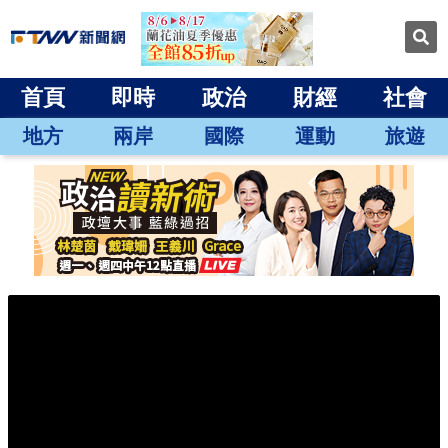
首頁
即時
政治
財經
社會
地方
兩岸
國際
運動
旅遊