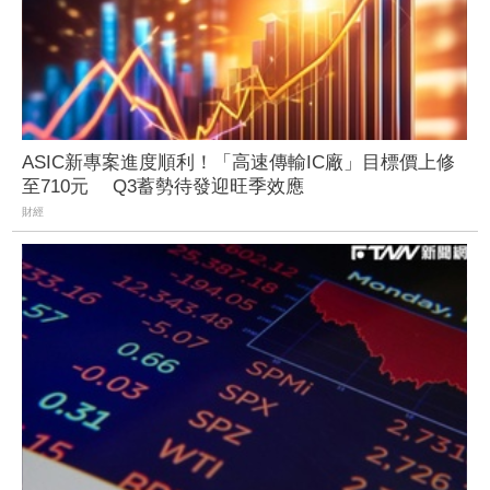
ASIC新專案進度順利！「高速傳輸IC廠」目標價上修
至710元 Q3蓄勢待發迎旺季效應
財經