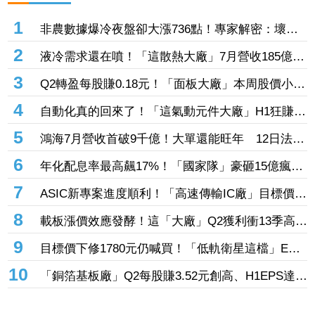
熱門新聞
1
非農數據爆冷夜盤卻大漲736點！專家解密：壞消
息成「降息」催化劑
2
液冷需求還在噴！「這散熱大廠」7月營收185億再
創天花板 前7月狂增8成、法人搶進逾7千張
3
Q2轉盈每股賺0.18元！「面板大廠」本周股價小漲
1.45% 自營商出手掃入2191張、斥資5349萬元
4
自動化真的回來了！「這氣動元件大廠」H1狂賺近
3個股本 接單跑贏出貨、全年營收拚新高
5
鴻海7月營收首破9千億！大單還能旺年 12日法說
揭下一張王牌
6
年化配息率最高飆17%！「國家隊」豪砸15億瘋搶
這6檔ETF破4.6萬張 另掃2.4萬張反1登買超王
7
ASIC新專案進度順利！「高速傳輸IC廠」目標價上
修至710元 Q3蓄勢待發迎旺季效應
8
載板漲價效應發酵！這「大廠」Q2獲利衝13季高
點 再砸468億搶AI商機
9
目標價下修1780元仍喊買！「低軌衛星這檔」EPS
看至35元 切AI資料中心市場猛添營運動能
10
「銅箔基板廠」Q2每股賺3.52元創高、H1EPS達
4.39元 7月營收同締新猷、年增96.88%