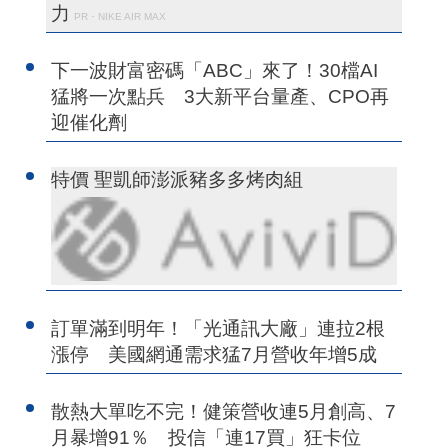
力
PR・NIKE AIR MAX
下一波財富密碼「ABC」來了！30檔AI
猛將一次點兵 3大新平台量產、CPO再
迎催化劑
特價 聖凱師澎派豬多多烤肉組
訂單滿到明年！「光通訊大廠」連拉2根
漲停 美國網通需求猛7月營收年增5成
散熱大單吃不完！健策營收連5月創高、7
月暴增91％ 投信「連17買」狂卡位