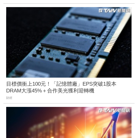
目標價衝上100元！「記憶體廠」EPS突破1股本
DRAM大漲45%＋合作美光獲利迎轉機
財經