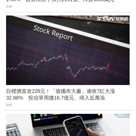
財經
目標價直攻228元！「玻纖布大廠」連收7紅大漲
32.86% 投信單周撒16.7億元、掃入近萬張
財經