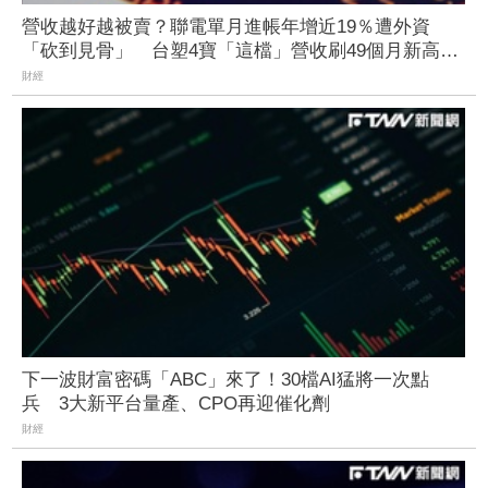
營收越好越被賣？聯電單月進帳年增近19％遭外資
「砍到見骨」 台塑4寶「這檔」營收刷49個月新高也
挨刀
財經
下一波財富密碼「ABC」來了！30檔AI猛將一次點
兵 3大新平台量產、CPO再迎催化劑
財經