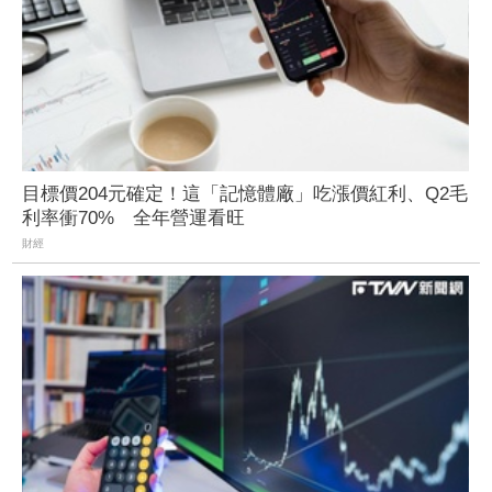
目標價204元確定！這「記憶體廠」吃漲價紅利、Q2毛
利率衝70% 全年營運看旺
財經