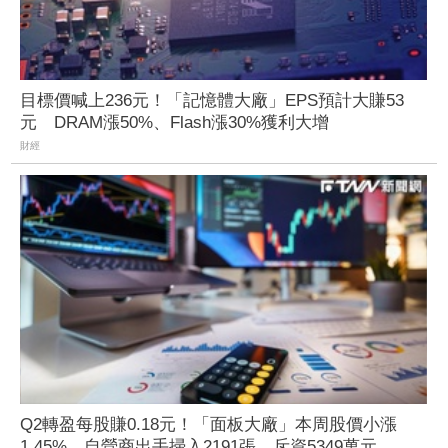
目標價喊上236元！「記憶體大廠」EPS預計大賺53
元 DRAM漲50%、Flash漲30%獲利大增
財經
Q2轉盈每股賺0.18元！「面板大廠」本周股價小漲
1.45% 自營商出手掃入2191張、斥資5349萬元