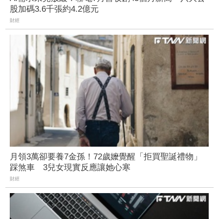
股加碼3.6千張約4.2億元
財經
月領3萬卻要養7金孫！72歲嬤覺醒「拒買聖誕禮物」
踩煞車 3兒女現實反應讓她心寒
財經