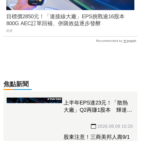
目標價2850元！「連接線大廠」EPS挑戰逾16股本
800G AEC訂單回補、併購效益逐步發酵
財經
Recommended by
焦點新聞
上半年EPS達23元！「散熱
大廠」Q2再賺1股本 輝達
GB拉貨、ASIC量產Q3營運
樂觀
2026.08.09 10:20
股東注意！三商美邦人壽9/1