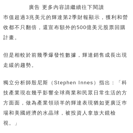
廣告 更多內容請繼續往下閱讀
巿值超過
3
兆美元的輝達第
2
季財報顯示，獲利和營
收都不只翻倍，還宣布額外的
500
億美元股票回購
計畫。
但是相較於前幾季爆發性數據，輝達銷售成長出現
走緩的趨勢。
獨立分析師殷尼斯（
Stephen Innes
）指出：「科
技產業現在幾乎影響全球商業和民眾日常生活的方
方面面，做為產業領頭羊的輝達表現猶如更廣泛巿
場和美國經濟的水晶球，被投資人拿放大鏡檢
視。」