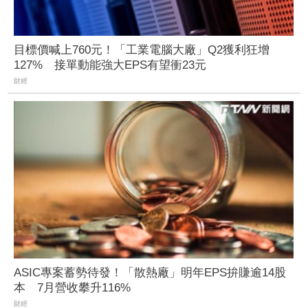
目標價喊上760元！「工業電腦大廠」Q2獲利狂增
127% 接單動能強大EPS有望衝23元
財經
ASIC專案蓄勢待發！「散熱廠」明年EPS拚賺逾14股
本 7月營收攀升116%
財經