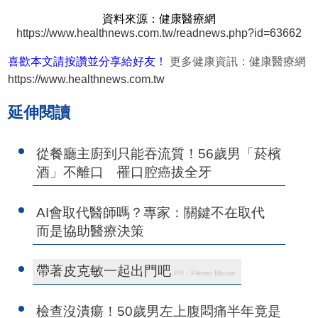
資料來源：健康醫療網
https://www.healthnews.com.tw/readnews.php?id=63662
喜歡本文請按讚並分享給好友！
更多健康資訊：健康醫療網
https://www.healthnews.com.tw
延伸閱讀
從餐廳主廚到只能吞流質！56歲男「菸檳
酒」不離口 罹口腔癌拔全牙
AI會取代醫師嗎？專家：關鍵不在取代
而是協助醫療決策
帶著皮克敏一起出門吧
PR・Pikmin Bloom
檢查沒潰瘍！50歲男左上腹悶痛半年竟是