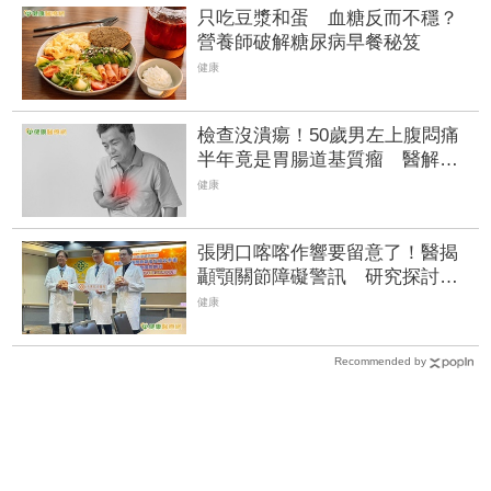
只吃豆漿和蛋 血糖反而不穩？
營養師破解糖尿病早餐秘笈
健康
檢查沒潰瘍！50歲男左上腹悶痛
半年竟是胃腸道基質瘤 醫解治
療重點
健康
張閉口喀喀作響要留意了！醫揭
顳顎關節障礙警訊 研究探討治
療時機
健康
Recommended by