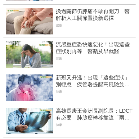
換過關節仍膝痛不敢再開刀 醫
解析人工關節置換新選擇
健康
流感重症恐快速惡化！出現這些
症狀別再等 醫籲及早就醫
健康
新冠又升溫！出現「這些症狀」
別輕忽 疾管署提醒高風險族快
接種
健康
高雄長庚王金洲長副院長：LDCT
有必要 肺腺癌轉移靠這「兩種
抑制劑」
健康