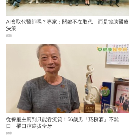
AI會取代醫師嗎？專家：關鍵不在取代 而是協助醫療
決策
健康
從餐廳主廚到只能吞流質！56歲男「菸檳酒」不離
口 罹口腔癌拔全牙
健康