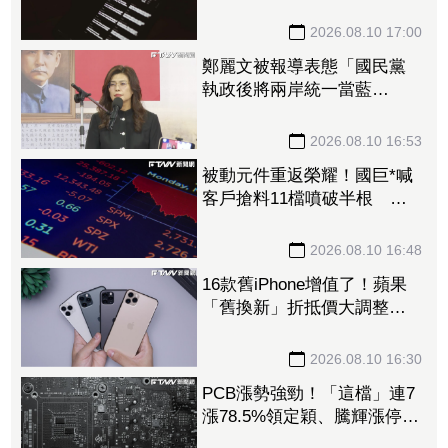
漲停 訊芯、日月光、南茂
全攻7%
2026.08.10 17:00
鄭麗文被報導表態「國民黨
執政後將兩岸統一當藍
圖」 國民黨痛批媒體誤導
令人不齒
2026.08.10 16:53
被動元件重返榮耀！國巨*喊
客戶搶料11檔噴破半根
「這檔」噴出588元登新龍頭
2026.08.10 16:48
16款舊iPhone增值了！蘋果
「舊換新」折抵價大調整
Mac系列最高調升20%
2026.08.10 16:30
PCB漲勢強勁！「這檔」連7
漲78.5%領定穎、騰輝漲停
載板、玻纖布、低軌衛星全