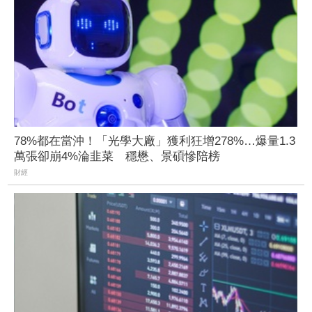
78%都在當沖！「光學大廠」獲利狂增278%…爆量1.3
萬張卻崩4%淪韭菜 穩懋、景碩慘陪榜
財經