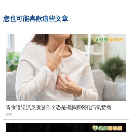
您也可能喜歡這些文章
胃食道逆流反覆發作？恐是橫膈膜裂孔疝氣惹禍
健康