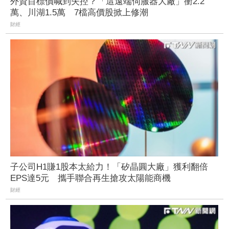
外資目標價喊到失控？「這遠端伺服器大廠」衝2.2
萬、川湖1.5萬 7檔高價股掀上修潮
財經
子公司H1賺1股本太給力！「矽晶圓大廠」獲利翻倍
EPS達5元 攜手聯合再生搶攻太陽能商機
財經