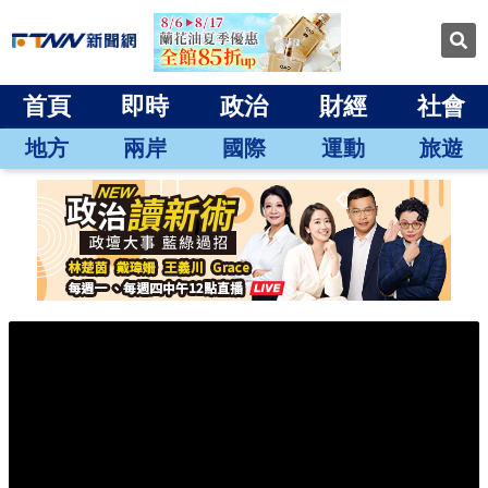
首頁
即時
政治
財經
社會
地方
兩岸
國際
運動
旅遊