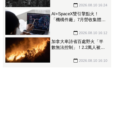
上漲
2026.08.10 16:24
AI+SpaceX雙引擎點火！
「機構件廠」7月營收集體狂
飆 崴寶年增104％、jpp-KY
刷歷史新高
2026.08.10 16:12
加拿大卑詩省百處野火「半
數無法控制」！2.2萬人被迫
撤離 省長嘆：擴散速度如
炸彈
2026.08.10 16:10