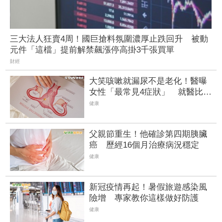
三大法人狂賣4周！國巨搶料氛圍濃厚止跌回升 被動
元件「這檔」提前解禁飆漲停高掛3千張買單
財經
大笑咳嗽就漏尿不是老化！醫曝
女性「最常見4症狀」 就醫比例
不到2成
健康
父親節重生！他確診第四期胰臟
癌 歷經16個月治療病況穩定
健康
新冠疫情再起！暑假旅遊感染風
險增 專家教你這樣做好防護
健康