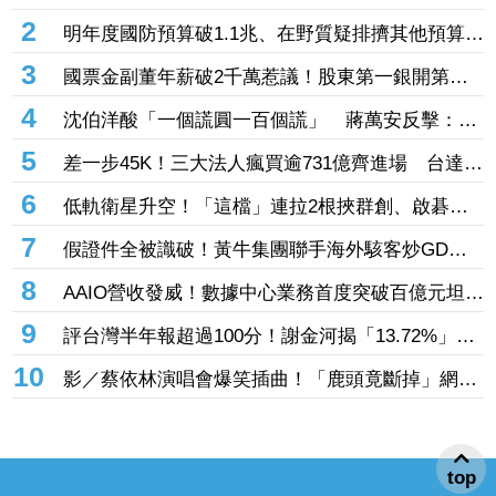
情 久違拍8點檔突加吻戲來不及報備
2
明年度國防預算破1.1兆、在野質疑排擠其他預算
綠黨團：要看歲入規模
3
國票金副董年薪破2千萬惹議！股東第一銀開第一
槍：檢討薪酬結構合理性
4
沈伯洋酸「一個謊圓一百個謊」 蔣萬安反擊：這
句套民進黨最適合
5
差一步45K！三大法人瘋買逾731億齊進場 台達電
亮燈、AI族群集體勁揚
6
低軌衛星升空！「這檔」連拉2根挾群創、啟碁、
騰輝漲停 兆赫、燿華、國巨、康舒皆衝6%
7
假證件全被識破！黃牛集團聯手海外駭客炒GD演
唱會門票 實名制卡關慘賠千萬還挨告
8
AAIO營收發威！數據中心業務首度突破百億元坦言
擴產 「6檔」最強台廠光通噴出漲停
9
評台灣半年報超過100分！謝金河揭「13.72%」超
狂成長成績 中韓全被甩在後頭
10
影／蔡依林演唱會爆笑插曲！「鹿頭竟斷掉」網笑
瘋：鹿易十六
top