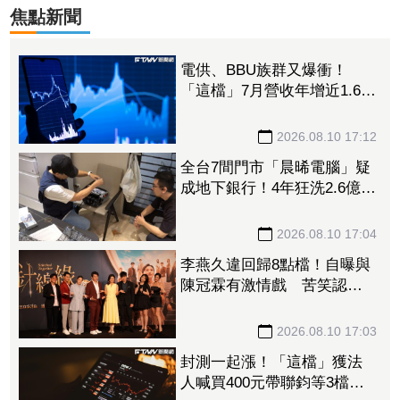
焦點新聞
電供、BBU族群又爆衝！
「這檔」7月營收年增近1.6倍
亮燈慶祝 台達電、光寶科
同飆漲停、順達噴漲9.31%
2026.08.10 17:12
全台7間門市「晨晞電腦」疑
成地下銀行！4年狂洗2.6億爽
開名車、名下22筆不動產
業者緊急回應了
2026.08.10 17:04
李燕久違回歸8點檔！自曝與
陳冠霖有激情戲 苦笑認：
不知怎麼跟老公報備
2026.08.10 17:03
封測一起漲！「這檔」獲法
人喊買400元帶聯鈞等3檔拔