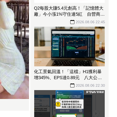
Q2每股大賺5.4元創高！「記憶體大
廠」今小漲1%守住連5紅 自營商卻
脫手449張、抱回7549萬元
2026.08.06 22:45
化工景氣回溫！「這檔」H1獲利暴
增345%、EPS達0.89元 八大公股
調節逾千萬元
2026.08.06 22:30