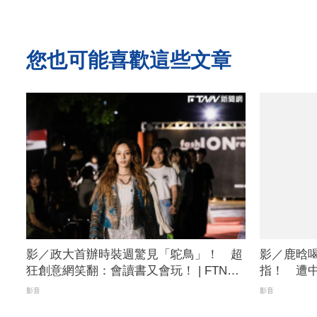
您也可能喜歡這些文章
影／政大首辦時裝週驚見「鴕鳥」！ 超
影／鹿晗
狂創意網笑翻：會讀書又會玩！ | FTNN
指！ 遭
新聞網
注！ | FT
影音
影音