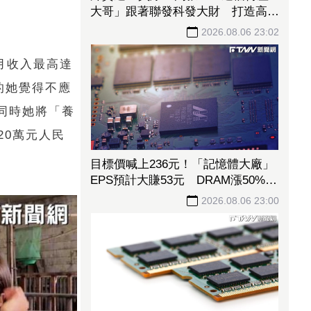
大哥」跟著聯發科發大財 打造高效
通道營收創新高
2026.08.06 23:02
月收入最高達
的她覺得不應
同時她將「養
20萬元人民
目標價喊上236元！「記憶體大廠」
EPS預計大賺53元 DRAM漲50%、
Flash漲30%獲利大增
2026.08.06 23:00