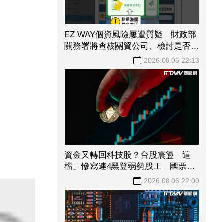
EZ WAY個資風險屢遭質疑 財政部
關務署將查核關貿公司、檢討是否統
一收費正式委任
2026.08.06 22:13
資金又轉回科技股？台股震盪「這
檔」慘寫連4黑登弱勢股王 國票
金、潤泰新也淪大盤刀下魂
2026.08.06 22:00