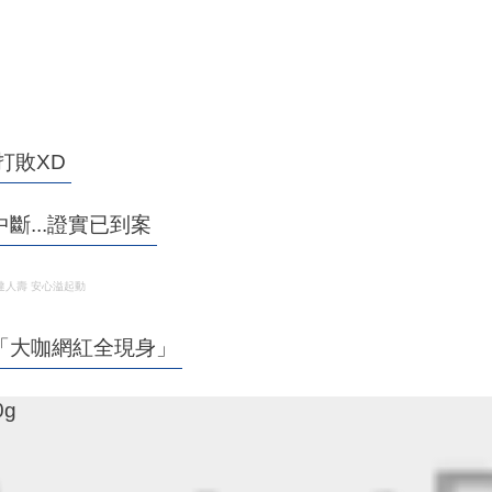
打敗XD
...證實已到案
達人壽 安心溢起動
「大咖網紅全現身」
0g