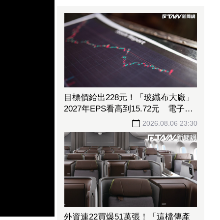
目標價給出228元！「玻纖布大廠」
2027年EPS看高到15.72元 電子材
料放量＋轉投資挹注營收
2026.08.06 23:30
外資連22買爆51萬張！「這檔傳產