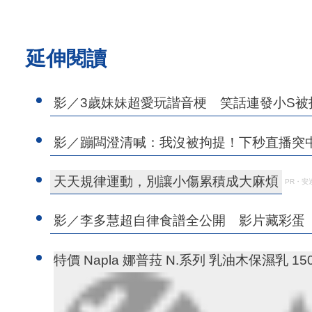
延伸閱讀
影／3歲妹妹超愛玩諧音梗 笑話連發小S被
影／蹦闆澄清喊：我沒被拘提！下秒直播突中斷
天天規律運動，別讓小傷累積成大麻煩
PR・安
影／李多慧超自律食譜全公開 影片藏彩蛋
特價 Napla 娜普菈 N.系列 乳油木保濕乳 15