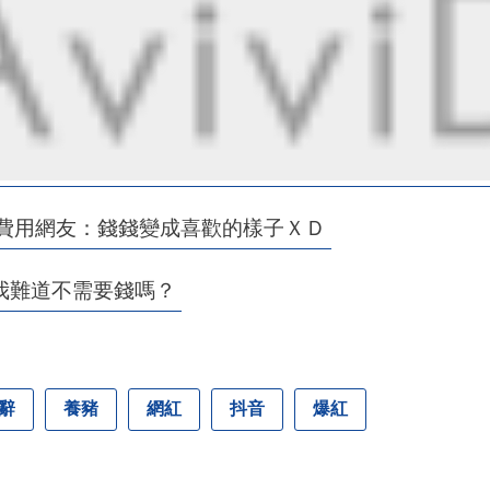
宴費用網友：錢錢變成喜歡的樣子ＸＤ
我難道不需要錢嗎？
辭
養豬
網紅
抖音
爆紅