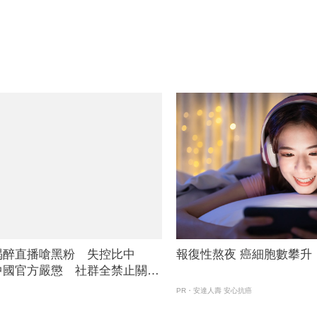
喝醉直播嗆黑粉 失控比中
報復性熬夜 癌細胞數攀升
中國官方嚴懲 社群全禁止關
NN 新聞網
PR・安達人壽 安心抗癌