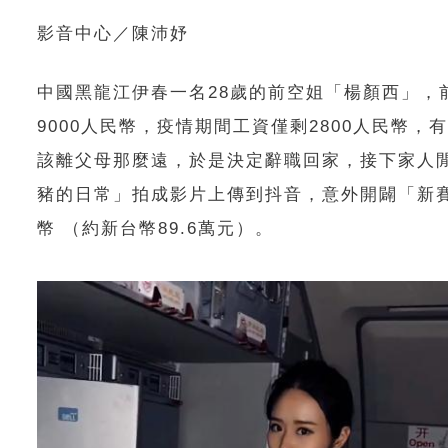
影音中心／陳沛妤
中國黑龍江伊春一名28歲的前空姐「楊顏西」，
9000人民幣，疫情期間工資僅剩2800人民幣
該離父母那麼遠，於是決定辭職回家，接下家人閒
豬的日常」拍成影片上傳到抖音，意外開闢「新
幣 （約新台幣89.6萬元）。