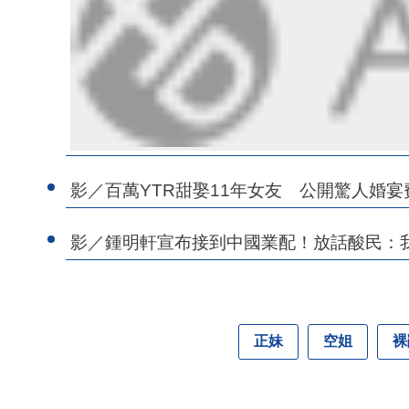
影／百萬YTR甜娶11年女友 公開驚人婚
影／鍾明軒宣布接到中國業配！放話酸民：
正妹
空姐
裸