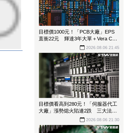
目標價1000元！「PCB大廠」EPS
直衝22元 輝達3年大單＋Vera CPU
市占率破5成後市看旺
2026.08.06 21:45
目標價看高到280元！「伺服器代工
大廠」漲勢熄火陷連2跌 三大法人
今出清1.1萬張、抽回21億元
2026.08.06 21:30