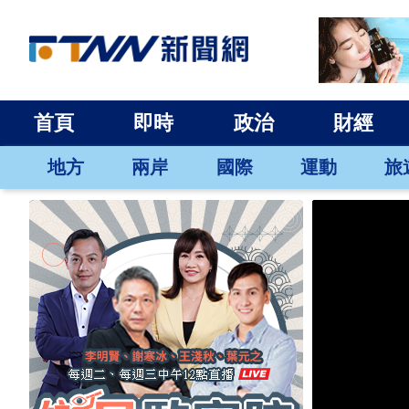
首頁
即時
政治
財經
地方
兩岸
國際
運動
旅