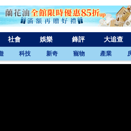
社會
娛樂
鋒評
大追查
遊
科技
新奇
寵物
產業