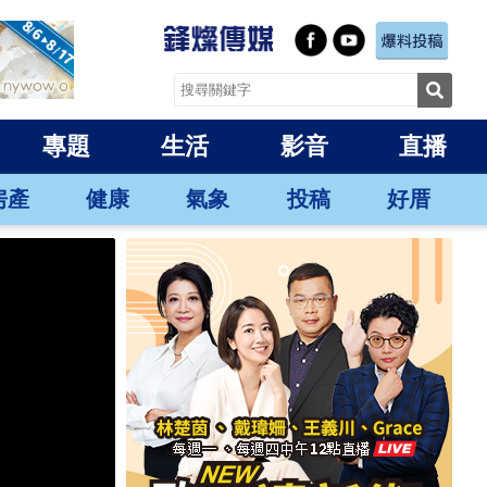
專題
生活
影音
直播
房產
健康
氣象
投稿
好厝