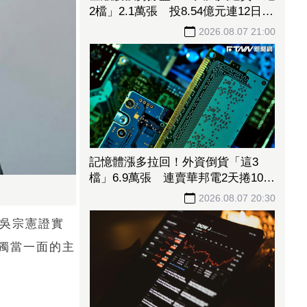
2檔」2.1萬張 投8.54億元連12日進
場三商壽
2026.08.07 21:00
記憶體漲多拉回！外資倒貨「這3
檔」6.9萬張 連賣華邦電2天捲102
億元
2026.08.07 20:30
人吳宗憲證實
獨當一面的主