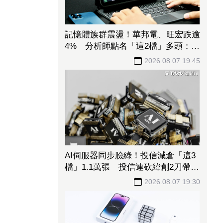
記憶體族群震盪！華邦電、旺宏跌逾
4% 分析師點名「這2檔」多頭：布
局看技術面
2026.08.07 19:45
AI伺服器同步臉綠！投信減倉「這3
檔」1.1萬張 投信連砍緯創2刀帶走
18.96億元
2026.08.07 19:30