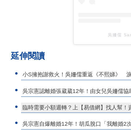
吳姍儒 Sa
延伸閱讀
小S擁抱謝救火！吳姍儒重返《不熙娣》 
吳宗憲認離婚張葳葳12年！由女兒吳姍儒協
臨時需要小額週轉？上【易借網】找人幫！
吳宗憲自爆離婚12年！胡瓜脫口「我離婚2