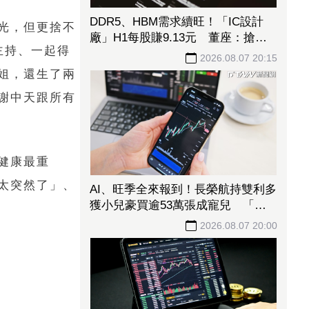
DDR5、HBM需求續旺！「IC設計
光，但更捨不
廠」H1每股賺9.13元 董座：搶晶
主持、一起得
圓產能比毛利率更重要
2026.08.07 20:15
姐，還生了兩
謝中天跟所有
健康最重
嗚太突然了」、
AI、旺季全來報到！長榮航持雙利多
獲小兒豪買逾53萬張成寵兒 「這
檔」前7月營收狂超去年全年也獲青
2026.08.07 20:00
睞