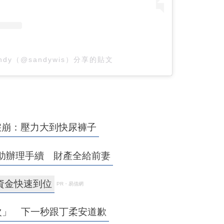
ndy（@sandywis）分享的貼文
淚崩：壓力大到快尿褲子
助辦理手續 財產全給前妻
資金快速到位
PR・易借網
次」 下一秒跟丁柔安道歉