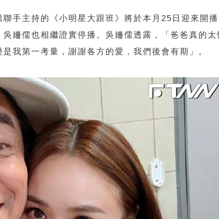
檔聯手主持的《小明星大跟班》將於本月25日迎來開播
、吳姍儒也相繼證實停播。吳姍儒透露，「爸爸真的太
樂是我第一考量，謝謝各方的愛，我們後會有期」。