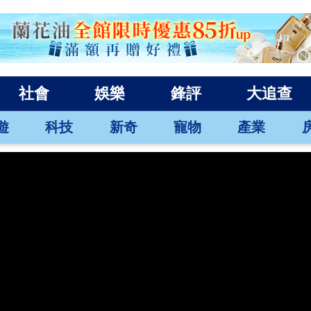
社會
娛樂
鋒評
大追查
遊
科技
新奇
寵物
產業