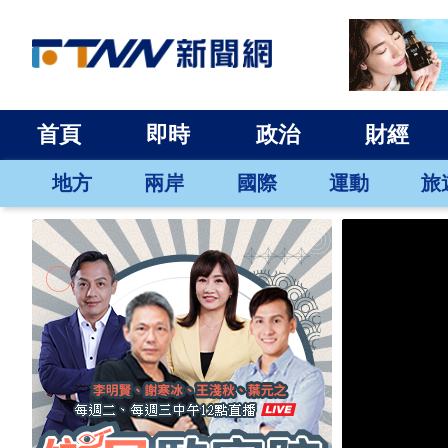
首頁
即時
政治
財經
地方
兩岸
國際
運動
旅