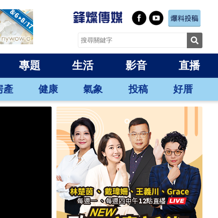
專題
生活
影音
直播
房產
健康
氣象
投稿
好厝