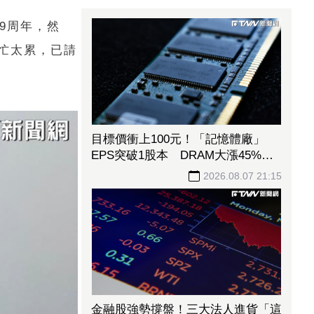
9周年，然
忙太累，已請
目標價衝上100元！「記憶體廠」
EPS突破1股本 DRAM大漲45%＋
合作美光獲利迎轉機
2026.08.07 21:15
金融股強勢撐盤！三大法人進貨「這