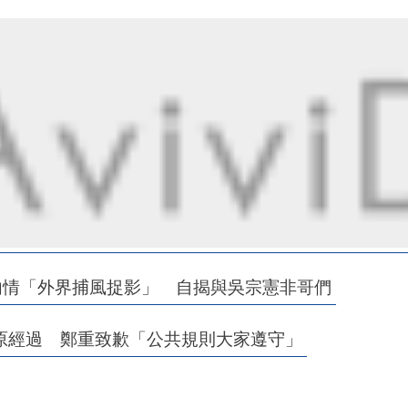
內情「外界捕風捉影」 自揭與吳宗憲非哥們
原經過 鄭重致歉「公共規則大家遵守」