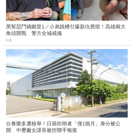
黑幫惡鬥禍鄉里1／小弟跳槽引爆新仇舊恨！高雄兩大
角頭開戰 警方全城戒備
社會
台養樂多遭檢舉！日籍吹哨者「僅1個月」身分被公
開 中壢廠女課長被控聯手報復