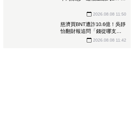
年化配息率逼11%超香 最
後上車日曝
2026.08.08 11:50
慈濟買BNT遭詐10.6億！吳靜
怡翻財報追問「錢從哪支
出」：核銷不會出問題嗎
2026.08.08 11:42