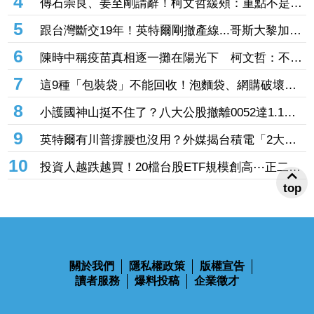
示牌也帶走 3萬人笑翻
4
傳石崇良、姜至剛請辭！柯文哲緩頰：重點不是誰
下台 是致癌物從哪來、油流去哪
5
跟台灣斷交19年！英特爾剛撤產線...哥斯大黎加連
2年來台參展搶半導體商機
6
陳時中稱疫苗真相逐一攤在陽光下 柯文哲：不要
臉、完全沒天良沒良心
7
這9種「包裝袋」不能回收！泡麵袋、網購破壞袋
都上榜 丟錯最高罰6000元
8
小護國神山挺不住了？八大公股撤離0052達1.1
億 3檔正2遭棄「主動式天公號」也中槍
9
英特爾有川普撐腰也沒用？外媒揭台積電「2大護
城河」逼退轉單：客戶不敢得罪
10
投資人越跌越買！20檔台股ETF規模創高⋯正二、
top
市值、主動式齊吸金 「這檔正2」今年績效飆
105%
關於我們
隱私權政策
版權宣告
讀者服務
爆料投稿
企業徵才