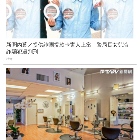
新聞內幕／提供詐團提款卡害人上當 警局長女兒淪
詐騙犯遭判刑
社會