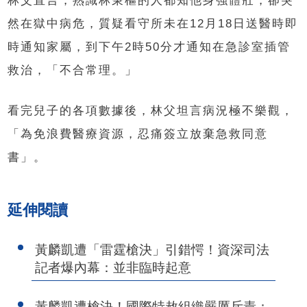
林父直言，熟識林秉樞的人都知他身強體壯，卻突
然在獄中病危，質疑看守所未在12月18日送醫時即
時通知家屬，到下午2時50分才通知在急診室插管
救治，「不合常理。」
看完兒子的各項數據後，林父坦言病況極不樂觀，
「為免浪費醫療資源，忍痛簽立放棄急救同意
書」。
延伸閱讀
黃麟凱遭「雷霆槍決」引錯愕！資深司法
記者爆內幕：並非臨時起意
黃麟凱遭槍決！國際特赦組織嚴厲斥責：