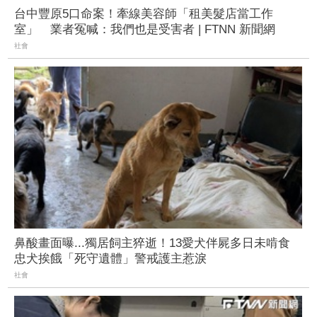
台中豐原5口命案！牽線美容師「租美髮店當工作
室」 業者冤喊：我們也是受害者 | FTNN 新聞網
社會
鼻酸畫面曝...獨居飼主猝逝！13愛犬伴屍多日未啃食
忠犬挨餓「死守遺體」警戒護主惹淚
社會