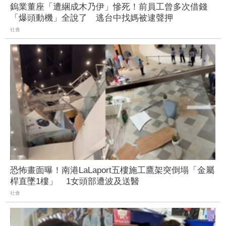
鎢業董座「遭綑成木乃伊」慘死！前員工曾多次借錢
「爆頭動機」全說了 逃台中找媽被逮聲押
社會
恐怖畫面曝！南港LaLaport五樓施工鷹架突倒塌「金屬
桿直墜1樓」 1女頭部遭波及送醫
社會