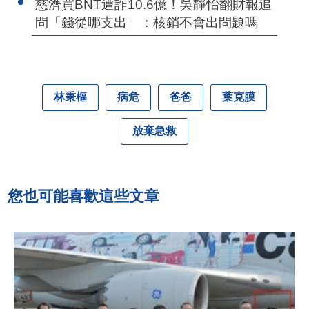
慈濟買BNT遭詐10.6億！吳靜怡翻財報追
問「錢從哪支出」：核銷不會出問題嗎
林秉樞
病危
爸爸
葉克膜
放棄急救
您也可能喜歡這些文章