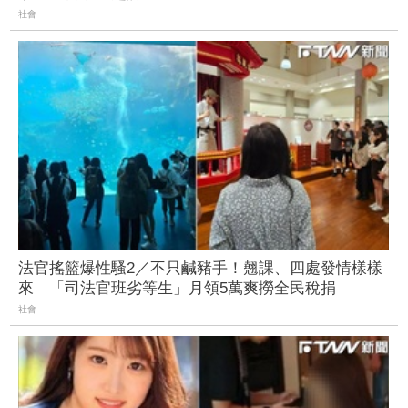
社會
法官搖籃爆性騷2／不只鹹豬手！翹課、四處發情樣樣
來 「司法官班劣等生」月領5萬爽撈全民稅捐
社會