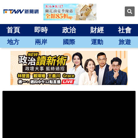
首頁
即時
政治
財經
社會
地方
兩岸
國際
運動
旅遊