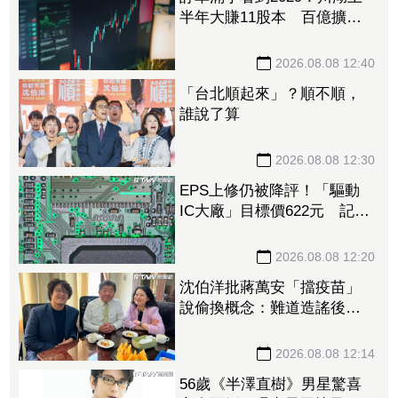
半年大賺11股本 百億擴產
計畫提前開跑
2026.08.08 12:40
「台北順起來」？順不順，
誰說了算
2026.08.08 12:30
EPS上修仍被降評！「驅動
IC大廠」目標價622元 記憶
體、晶圓代工、封測3大成本
壓力浮現
2026.08.08 12:20
沈伯洋批蔣萬安「擋疫苗」
說偷換概念：難道造謠後不
用負責？
2026.08.08 12:14
56歲《半澤直樹》男星驚喜