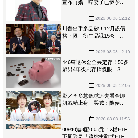
宣布再婚 曝妻子已懷孕將
升格新手爸
2026.08.08 12:12
川普出手多晶矽！12月設價
格下限、衍生品課15% 盧
特尼克：防中國傾銷
2026.08.08 12:10
446萬退休金全丟定存！50多
歲男4年後刷存摺傻眼 3年
利息僅1067元
2026.08.08 12:05
影／李多慧聽球迷去看金娜
妍戲精上身 哭喊：隨便！
你們的人生是你們的
2026.08.08 11:56
00940連3配0.05元！2檔ETF
下周除息「這檔主動式ETF」