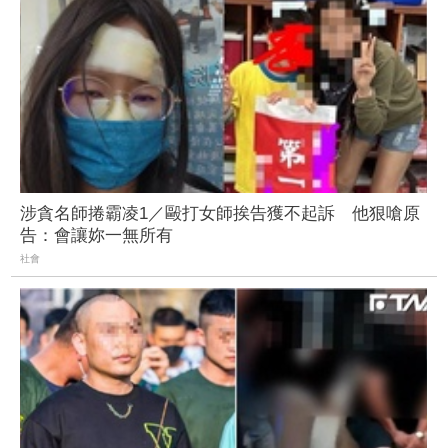
涉貪名師捲霸凌1／毆打女師挨告獲不起訴 他狠嗆原
告：會讓妳一無所有
社會