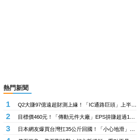
熱門新聞
1
Q2大賺97億遠超財測上緣！「IC通路巨頭」上半年
EPS站上13元 工業與AI應用需求持續復甦加持
2
目標價460元！「傳動元件大廠」EPS拚賺超過1股
本 半導體設備需求爆發、漲價有戲
3
日本網友爆買台灣扛35公斤回國！「小心地滑」告