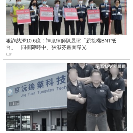
狠詐慈濟10.6億！神鬼律師陳昱瑄「親接機BNT抵
台」 同框陳時中、張淑芬畫面曝光
社會