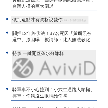
台灣人權的巨大倒退
做到這點才有資格說愛你
PR・台灣癌症基金會
關押12年終伏法！37名死囚「黃麟凱被
選中」原因曝 教誨師：此人無法教化
特價 一鍵開蓋茶水分離杯
騎單車不小心撞到！小六生遭路人頭槌、
摔車：你媽沒生眼睛給你嗎