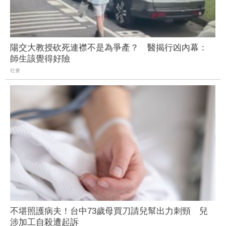
陽交大教授砍死連襟不是為爭產？ 醫揭行凶內幕：
師生該覺得好險
社會
不堪照護病夫！台中73歲母買刀請兒幫出力刺頸 兒
涉加工自殺遭起訴